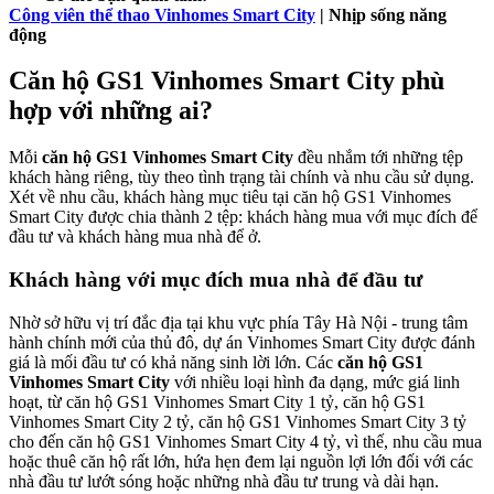
Công viên thể thao Vinhomes Smart City
| Nhịp sống năng
động
Căn hộ GS1 Vinhomes Smart City phù
hợp với những ai?
Mỗi
căn hộ GS1 Vinhomes Smart City
đều nhắm tới những tệp
khách hàng riêng, tùy theo tình trạng tài chính và nhu cầu sử dụng.
Xét về nhu cầu, khách hàng mục tiêu tại căn hộ GS1 Vinhomes
Smart City được chia thành 2 tệp: khách hàng mua với mục đích để
đầu tư và khách hàng mua nhà để ở.
Khách hàng với mục đích mua nhà để đầu tư
Nhờ sở hữu vị trí đắc địa tại khu vực phía Tây Hà Nội - trung tâm
hành chính mới của thủ đô, dự án Vinhomes Smart City được đánh
giá là mối đầu tư có khả năng sinh lời lớn. Các
căn hộ GS1
Vinhomes Smart City
với nhiều loại hình đa dạng, mức giá linh
hoạt, từ căn hộ GS1 Vinhomes Smart City 1 tỷ, căn hộ GS1
Vinhomes Smart City 2 tỷ, căn hộ GS1 Vinhomes Smart City 3 tỷ
cho đến căn hộ GS1 Vinhomes Smart City 4 tỷ, vì thế, nhu cầu mua
hoặc thuê căn hộ rất lớn, hứa hẹn đem lại nguồn lợi lớn đối với các
nhà đầu tư lướt sóng hoặc những nhà đầu tư trung và dài hạn.