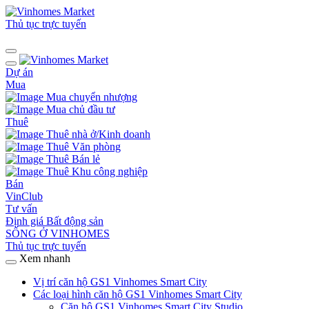
Thủ tục trực tuyến
Dự án
Mua
Mua chuyển nhượng
Mua chủ đầu tư
Thuê
Thuê nhà ở/Kinh doanh
Thuê Văn phòng
Thuê Bán lẻ
Thuê Khu công nghiệp
Bán
VinClub
Tư vấn
Định giá Bất động sản
SỐNG Ở VINHOMES
Thủ tục trực tuyến
Xem nhanh
Vị trí căn hộ GS1 Vinhomes Smart City
Các loại hình căn hộ GS1 Vinhomes Smart City
Căn hộ GS1 Vinhomes Smart City Studio