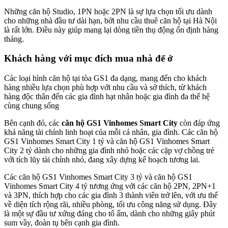
Những căn hộ Studio, 1PN hoặc 2PN là sự lựa chọn tối ưu dành
cho những nhà đầu tư dài hạn, bởi nhu cầu thuê căn hộ tại Hà Nội
là rất lớn. Điều này giúp mang lại dòng tiền thụ động ổn định hàng
tháng.
Khách hàng với mục đích mua nhà để ở
Các loại hình căn hộ tại tòa GS1 đa dạng, mang đến cho khách
hàng nhiều lựa chọn phù hợp với nhu cầu và sở thích, từ khách
hàng độc thân đến các gia đình hạt nhân hoặc gia đình đa thế hệ
cùng chung sống
Bên cạnh đó, các
căn hộ GS1 Vinhomes Smart City
còn đáp ứng
khả năng tài chính linh hoạt của mỗi cá nhân, gia đình. Các căn hộ
GS1 Vinhomes Smart City 1 tỷ và căn hộ GS1 Vinhomes Smart
City 2 tỷ dành cho những gia đình nhỏ hoặc các cặp vợ chồng trẻ
với tích lũy tài chính nhỏ, đang xây dựng kế hoạch tương lai.
Các căn hộ GS1 Vinhomes Smart City 3 tỷ và căn hộ GS1
Vinhomes Smart City 4 tỷ tương ứng với các căn hộ 2PN, 2PN+1
và 3PN, thích hợp cho các gia đình 3 thành viên trở lên, với ưu thế
về diện tích rộng rãi, nhiều phòng, tối ưu công năng sử dụng. Đây
là một sự đầu tư xứng đáng cho tổ ấm, dành cho những giây phút
sum vầy, đoàn tụ bên cạnh gia đình.