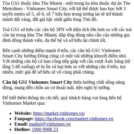
Tòa GS1 thuộc khu The Miami - một trong ba khu thuộc dự án The
Metrolines - Vinhomes Smart City, với lợi thế được bao bọc bởi 3
tuyến metro số 5, số 6, số 7 hứa hẹn trong tương lai sẽ trở thành
mảnh đất vàng, đắt giá bậc nhất giữa lòng Thủ đô.
Toà GS1 sở hữu các căn hộ 3PN với diện tích lớn hơn so với các toà
còn lại trong khu The Miami, đáp ứng đúng nhu cầu của những gia
đình đông thành viên, đa thế hệ và sở hữu tài chính tốt.
Bên cạnh những điểm mạnh ở trên, các căn hộ GS1 Vinhomes
Smart City hướng Đông cũng có một vài những khuyết điểm nhỏ.
Với những căn hộ có ban công tiếp giáp với cầu vượt Ánh Sáng (từ
tầng 5 đổ xuống) sẽ bị ồn và bụi hơn so với những căn ở trên, tuy
nhiên, mức giá để sở hữu sẽ vô cùng phải chăng.
Căn hộ GS1 Vinhomes Smart City
thừa hưởng chất sống năng
động, mang đến chốn an cư thoải mái, tiện nghi lý tưởng.
Để biết thêm thông tin chi tiết, quý khách hàng vui lòng liên hệ
Vinhomes Market qua:
Website:
https://market.vinhomes.vn/
Fanpage:
https://facebook.com/market.vinhomes.vn
Email:
market@vinhomes.vn
Hotline:
1900 9988 23