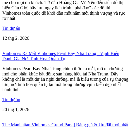
mẻ cho mọi du khách. Từ đảo Hoàng Gia Vũ Yên đến siêu đô thị
biển Cần Giờ, hãy lưu ngay lịch trình "phá đảo" các đô thị
Vinhomes toàn quốc để khởi đầu một năm mới thịnh vượng và rực
rỡ nhất!
Tin dự án
12 thg 2, 2026
Vinhomes Ra Mắt Vinhomes Pearl Bay Nha Trang - Vịnh Biển
Danh Gia Nơi Tinh Hoa Quần Tụ
Vinhomes Pearl Bay Nha Trang chính thức ra mắt, mở ra chương
mới cho phân khúc bất động sản hàng hiệu tại Nha Trang. Đây
không chỉ là một dự án nghỉ dưỡng, mà là biểu tượng của sự thượng
lưu, nơi tinh hoa quần tụ tại một trong những vịnh biển đẹp nhất
hành tinh.
Tin dự án
20 thg 1, 2026
The Manhattan Vinhomes Grand Park | Bảng giá & Ưu đãi mới nhất