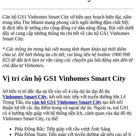
Căn hộ GS1 Vinhomes Smart City sở hữu quy hoạch hiện đại, nằm
trong khu The Miami mang phong cách nghỉ dưỡng đậm chất Mỹ,
là đích đến lý tưởng cho cộng đồng cư dân năng động. Bài viết dưới
đây sẽ cung cấp những thông tin chi tiết về căn hộ GS1 Vinhomes
Smart City.
* Các thông tin trong bài viết mang tính tham khảo tại thời điểm
chia sẻ. Để biết thông tin chi tiết, vui lòng liên hệ hotline 1900 998
823 để đặt lịch hẹn tư vấn cùng các chuyên gia bất động sản đến từ
chủ đầu tư Vinhomes.
Vị trí căn hộ GS1 Vinhomes Smart City
Sở hữu vị trí đắc địa tại lối vào số 4 của dự án đại đô thị
Vinhomes Smart City
, kết nối trực tiếp với tuyến đường lớn Lê
Trọng Tấn, tòa
căn hộ GS1 Vinhomes Smart City
tạo kết nối
thuận lợi tới các địa điểm trong và ngoài dự án. Ngoài ra, toà GS1
có 4 hướng tiếp giáp với hệ thống tiện ích, cảnh quan của đại đô thị
Vinhomes Smart City, cụ thể:
Phía Đông Bắc: Tiếp giáp với cầu vượt Ánh Sáng
Phía Đông Nam: Tiếp giáp với tuyến đường sắt trên cao số 6