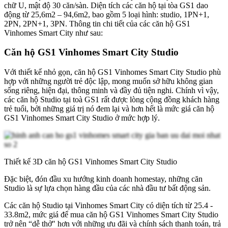
chữ U, mật độ 30 căn/sàn. Diện tích các căn hộ tại tòa GS1 dao
động từ 25,6m2 – 94,6m2, bao gồm 5 loại hình: studio, 1PN+1,
2PN, 2PN+1, 3PN. Thông tin chi tiết của các căn hộ GS1
Vinhomes Smart City như sau:
Căn hộ GS1 Vinhomes Smart City Studio
Với thiết kế nhỏ gọn, căn hộ GS1 Vinhomes Smart City Studio phù
hợp với những người trẻ độc lập, mong muốn sở hữu không gian
sống riêng, hiện đại, thông minh và đầy đủ tiện nghi. Chính vì vậy,
các căn hộ Studio tại toà GS1 rất được lòng cộng đồng khách hàng
trẻ tuổi, bởi những giá trị nó đem lại và hơn hết là mức giá căn hộ
GS1 Vinhomes Smart City Studio ở mức hợp lý.
Thiết kế 3D căn hộ GS1 Vinhomes Smart City Studio
Đặc biệt, đón đầu xu hướng kinh doanh homestay, những căn
Studio là sự lựa chọn hàng đầu của các nhà đầu tư bất động sản.
Các căn hộ Studio tại Vinhomes Smart City có diện tích từ 25.4 -
33.8m2, mức giá để mua căn hộ GS1 Vinhomes Smart City Studio
trở nên “dễ thở" hơn với những ưu đãi và chính sách thanh toán, trả