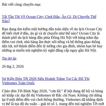
Bài viết cùng chuyên mục
Tất Tần Tật Về Ocean City: Chơi Đâu, Ăn Gì, Di Chuyển Thế
Nào?
Bạn đang tìm kiếm một hướng dẫn toàn diện về du lịch Ocean City
để biết chơi ở đâu, ăn gì và di chuyển như thế nào? Ocean City là
thành phố du lịch hàng đầu phía Đông Hà Nội với hàng trăm địa
điểm vui chơi, nhà hàng ẩm thực nổi tiếng và hệ thống giao thông
tiện lợi, trở thành điểm đến lý tưởng cho gia đình, nhóm bạn bè hay
những ai muốn trải nghiệm kỳ nghỉ đẳng cấp ngay gần Hà Nội.
Tin dự án
26 thg 2, 2026
Sự Kiện Đón Tết 2026 Siêu Hoành Tráng Tại Các Đô Thị
Vinhomes Toàn Quốc
Chào đón Tết Bính Ngọ 2026, "cơn lốc" lễ hội đang đổ bộ và bùng
nổ khắp các đại đô thị Vinhomes từ Bắc chí Nam. Không chỉ dừng
lại ở một điểm đến vui chơi thông thường, Vinhomes đã khẳng định
vị thế là tọa độ du xuân – giải trí số 1, mang đến trải nghiệm Tết mới