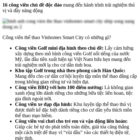
16 công viên chủ đề độc đáo
mang đến hành trình trải nghiệm thú
vị và đầy năng động
Công viên thể thao Vinhomes Smart City có những gì?
Công viên Golf mini địa hình theo chủ đề:
Lấy cảm hứng
xây dựng theo mô hình công viên Golf nổi tiếng của nước
Mỹ, lần đầu tiên xuất hiện tại Việt Nam hứa hẹn mang đến
trải nghiệm mới lạ cho cư dân tinh hoa.
Khu tập Golf trong nhà theo phong cách Hàn Quốc:
Mang đến cho cư dân cơ hội luyện tập môn thể thao đẳng cấp
trong không gian riêng tư và hiện đại.
Công viên BBQ với hơn 100 điểm nướng:
Là không gian
xanh rộng lớn dành riêng cho những bữa tiệc liên hoan, tiệc
gia đình ngoài trời.
Công viên xe đạp địa hình:
Khu luyện tập thể thao thú vị
được thiết kế đặc biệt dành riêng cho cư dân yêu thích môn
thể thao mạo hiểm.
Công viên vui chơi cho trẻ em và vận động liên hoàn:
Giúp các bé tự do phát triển toàn diện, giải tỏa căng thẳng
một cách triệt để thay vì “vùi đầu” vào các thiết bị điện tử,
máy tính.