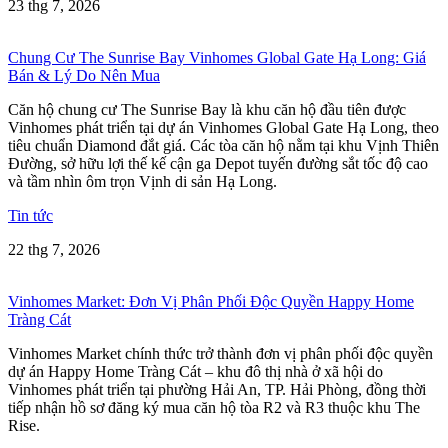
23 thg 7, 2026
Chung Cư The Sunrise Bay Vinhomes Global Gate Hạ Long: Giá
Bán & Lý Do Nên Mua
Căn hộ chung cư The Sunrise Bay là khu căn hộ đầu tiên được
Vinhomes phát triển tại dự án Vinhomes Global Gate Hạ Long, theo
tiêu chuẩn Diamond đắt giá. Các tòa căn hộ nằm tại khu Vịnh Thiên
Đường, sở hữu lợi thế kế cận ga Depot tuyến đường sắt tốc độ cao
và tầm nhìn ôm trọn Vịnh di sản Hạ Long.
Tin tức
22 thg 7, 2026
Vinhomes Market: Đơn Vị Phân Phối Độc Quyền Happy Home
Tràng Cát
Vinhomes Market chính thức trở thành đơn vị phân phối độc quyền
dự án Happy Home Tràng Cát – khu đô thị nhà ở xã hội do
Vinhomes phát triển tại phường Hải An, TP. Hải Phòng, đồng thời
tiếp nhận hồ sơ đăng ký mua căn hộ tòa R2 và R3 thuộc khu The
Rise.