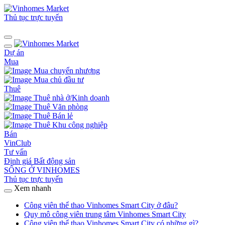
Thủ tục trực tuyến
Dự án
Mua
Mua chuyển nhượng
Mua chủ đầu tư
Thuê
Thuê nhà ở/Kinh doanh
Thuê Văn phòng
Thuê Bán lẻ
Thuê Khu công nghiệp
Bán
VinClub
Tư vấn
Định giá Bất động sản
SỐNG Ở VINHOMES
Thủ tục trực tuyến
Xem nhanh
Công viên thể thao Vinhomes Smart City ở đâu?
Quy mô công viên trung tâm Vinhomes Smart City
Công viên thể thao Vinhomes Smart City có những gì?