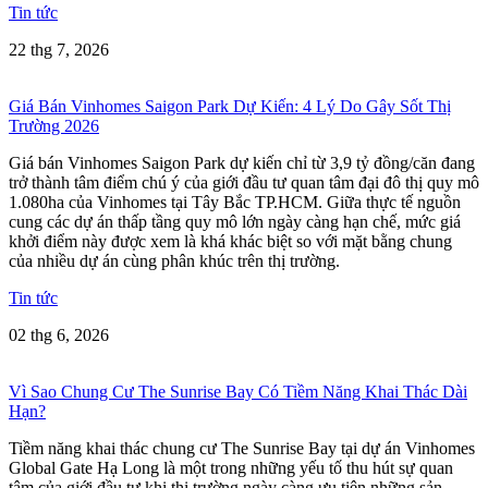
Tin tức
22 thg 7, 2026
Giá Bán Vinhomes Saigon Park Dự Kiến: 4 Lý Do Gây Sốt Thị
Trường 2026
Giá bán Vinhomes Saigon Park dự kiến chỉ từ 3,9 tỷ đồng/căn đang
trở thành tâm điểm chú ý của giới đầu tư quan tâm đại đô thị quy mô
1.080ha của Vinhomes tại Tây Bắc TP.HCM. Giữa thực tế nguồn
cung các dự án thấp tầng quy mô lớn ngày càng hạn chế, mức giá
khởi điểm này được xem là khá khác biệt so với mặt bằng chung
của nhiều dự án cùng phân khúc trên thị trường.
Tin tức
02 thg 6, 2026
Vì Sao Chung Cư The Sunrise Bay Có Tiềm Năng Khai Thác Dài
Hạn?
Tiềm năng khai thác chung cư The Sunrise Bay tại dự án Vinhomes
Global Gate Hạ Long là một trong những yếu tố thu hút sự quan
tâm của giới đầu tư khi thị trường ngày càng ưu tiên những sản