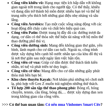
Công viên khiêu vũ:
Hạng mục tiện ích hấp dẫn với không
gian ngoài trời trong lành cho người tập. Có thể thấy, khiêu
vũ đang dần trở thành bộ môn được nhiều bạn trẻ và thế hệ
trung niên yêu thích bởi những giai điệu nhẹ nhàng và sâu
lắng.
Công viên Aerobics:
Tạo một cuộc sống năng động với các
hoạt động đốt cháy calo và chất béo hiệu quả cao.
Công viên Patin:
Được trang bị đầy đủ các đường trượt đa
dạng, cư dân có thể thỏa sức thể hiện tài năng với bộ môn thể
thao đường phố thú vị.
Công viên dưỡng sinh:
Mang đến không gian thư giãn, yên
bình, lành mạnh cho cư dân cao tuổi. Ngoài ra, công trình
được xây dựng bên cạnh hồ nước nhân tạo của khu đô thị và
là nơi thư giãn sau một ngày làm việc bận rộn.
Công viên cờ vua:
Giúp cư dân được thử thách tính kiên
nhẫn, trí tuệ và phát triển tư duy logic.
Công viên cờ tiên:
Mang đến cho cư dân những giây phút
thỏa mái bên bạn bè.
Khu chèo thuyền Kayak:
Nơi khám phá những trò chơi mới
lạ, phù hợp với Gen Z muốn trải nghiệm những thử thách.
Tổ hợp 200 sân tập thể thao phong phú:
Bóng rổ, bóng
chuyền, tennis, cầu lông, bóng đá,… được xây dựng đan xen
trong không gian của công viên.
>>> Có thể bạn quan tâm:
Có nên mua Vinhomes Smart City
?