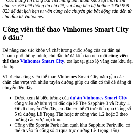
* Các thông tin trong bài viết mang tính tham khảo tại thời điểm
chia sẻ. Để biết thông tin chi tiết, vui lòng liên hệ hotline 1900 998
823 để đặt lịch hẹn tư vấn cùng các chuyên gia bất động sản đến từ
chủ đầu tư Vinhomes.
Công viên thể thao Vinhomes Smart City
ở đâu?
Để nâng cao sức khỏe và chất lượng cuộc sống của cư dân tại
Thành phố thông minh, chủ đầu tư đã kiến tạo nên một
công viên
thể thao
Vinhomes Smart City
, tọa lạc tại giao lộ vàng của khu đại
đô thị.
Vị trí của công viên thể thao Vinhomes Smart City nằm gần các
chân cầu vượt với nhiều tuyến đường giúp cư dân có thể dễ dàng di
chuyển đến đây.
Được xem là biểu tượng của
dự án Vinhomes Smart City
công viên sở hữu vị trí đắc địa kế The Sapphire 3 và Ruby 1.
Để di chuyển đến đây, cư dân có thể đi trực tiếp qua Cổng số
5 từ đường Lê Trọng Tấn hoặc từ cổng vào 1,2 hoặc 3 theo
hướng cầu vượt nội khu.
Công viên Sportia Park nằm cạnh khu Sapphire Parkville, có
thể đi vào từ cổng số 4 (qua trục đường Lê Trọng Tấn)