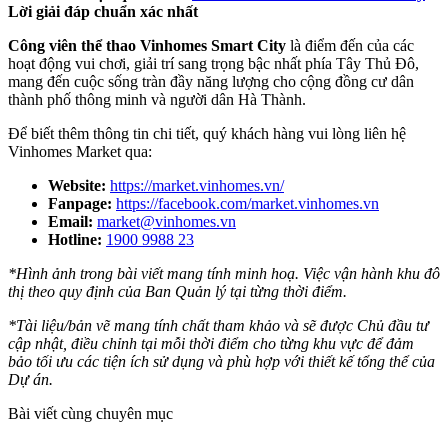
Lời giải đáp chuẩn xác nhất
Công viên thể thao Vinhomes Smart City
là điểm đến của các
hoạt động vui chơi, giải trí sang trọng bậc nhất phía Tây Thủ Đô,
mang đến cuộc sống tràn đầy năng lượng cho cộng đồng cư dân
thành phố thông minh và người dân Hà Thành.
Để biết thêm thông tin chi tiết, quý khách hàng vui lòng liên hệ
Vinhomes Market qua:
Website:
https://market.vinhomes.vn/
Fanpage:
https://facebook.com/market.vinhomes.vn
Email:
market@vinhomes.vn
Hotline:
1900 9988 23
*Hình ảnh trong bài viết mang tính minh hoạ. Việc vận hành khu đô
thị theo quy định của Ban Quản lý tại từng thời điểm.
*Tài liệu/bản vẽ mang tính chất tham khảo và sẽ được Chủ đầu tư
cập nhật, điều chỉnh tại mỗi thời điểm cho từng khu vực để đảm
bảo tối ưu các tiện ích sử dụng và phù hợp với thiết kế tổng thể của
Dự án.
Bài viết cùng chuyên mục