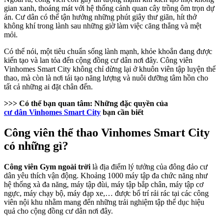
gian xanh, thoáng mát với hệ thống cảnh quan cây trồng ôm trọn dự
án. Cư dân có thể tận hưởng những phút giây thư giãn, hít thở
không khí trong lành sau những giờ làm việc căng thẳng và mệt
mỏi.
Có thể nói, một tiêu chuẩn sống lành mạnh, khỏe khoắn đang được
kiến tạo và lan tỏa đến cộng đồng cư dân nơi đây. Công viên
Vinhomes Smart City không chỉ dừng lại ở khuôn viên tập luyện thể
thao, mà còn là nơi tái tạo năng lượng và nuôi dưỡng tâm hồn cho
tất cả những ai đặt chân đến.
>>> Có thể bạn quan tâm:
Những đặc quyền của
cư dân Vinhomes Smart City
bạn cần biết
Công viên thể thao Vinhomes Smart City
có những gì?
Công viên Gym ngoài trời
là địa điểm lý tưởng của đông đảo cư
dân yêu thích vận động. Khoảng 1000 máy tập đa chức năng như
hệ thống xà đa năng, máy tập đùi, máy tập bắp chân, máy tập cơ
ngực, máy chạy bộ, máy đạp xe,… được bố trí rải rác tại các công
viên nội khu nhằm mang đến những trải nghiệm tập thể dục hiệu
quả cho cộng đồng cư dân nơi đây.