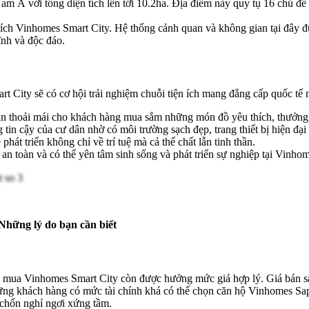
Á với tổng diện tích lên tới 10.2ha. Địa điểm này quy tụ 16 chủ đề vậ
 ích Vinhomes Smart City. Hệ thống cảnh quan và không gian tại đây
ĩnh và độc đáo.
t City sẽ có cơ hội trải nghiệm chuỗi tiện ích mang đẳng cấp quốc tế 
thoải mái cho khách hàng mua sắm những món đồ yêu thích, thưởng t
n cậy của cư dân nhờ có môi trường sạch đẹp, trang thiết bị hiện đại v
hát triển không chỉ về trí tuệ mà cả thể chất lẫn tinh thần.
n toàn và có thể yên tâm sinh sống và phát triển sự nghiệp tại Vinho
Những lý do bạn cần biết
ng mua Vinhomes Smart City còn được hưởng mức giá hợp lý. Giá bán 
những khách hàng có mức tài chính khá có thể chọn căn hộ Vinhomes Sa
chốn nghỉ ngơi xứng tầm.