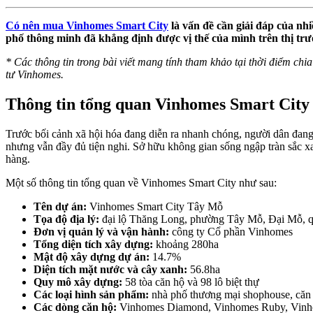
Có nên mua Vinhomes Smart City
là vấn đề cần giải đáp của nhi
phố thông minh đã khẳng định được vị thế của mình trên thị tr
* Các thông tin trong bài viết mang tính tham khảo tại thời điểm chia 
tư Vinhomes.
Thông tin tổng quan Vinhomes Smart City
Trước bối cảnh xã hội hóa đang diễn ra nhanh chóng, người dân đang
nhưng vẫn đầy đủ tiện nghi. Sở hữu không gian sống ngập tràn sắc x
hàng.
Một số thông tin tổng quan về Vinhomes Smart City như sau:
Tên dự án:
Vinhomes Smart City Tây Mỗ
Tọa độ địa lý:
đại lộ Thăng Long, phường Tây Mỗ, Đại Mỗ, 
Đơn vị quản lý và vận hành:
công ty Cổ phần Vinhomes
Tổng diện tích xây dựng:
khoảng 280ha
Mật độ xây dựng dự án:
14.7%
Diện tích mặt nước và cây xanh:
56.8ha
Quy mô xây dựng:
58 tòa căn hộ và 98 lô biệt thự
Các loại hình sản phẩm:
nhà phố thương mại shophouse, căn 
Các dòng căn hộ:
Vinhomes Diamond, Vinhomes Ruby, Vinh