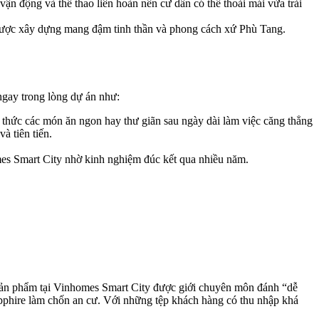
n động và thể thao liên hoàn nên cư dân có thể thoải mái vừa trải
 được xây dựng mang đậm tinh thần và phong cách xứ Phù Tang.
ngay trong lòng dự án như:
hức các món ăn ngon hay thư giãn sau ngày dài làm việc căng thẳng
à tiên tiến.
mes Smart City nhờ kinh nghiệm đúc kết qua nhiều năm.
sản phẩm tại Vinhomes Smart City được giới chuyên môn đánh “dễ
pphire làm chốn an cư. Với những tệp khách hàng có thu nhập khá