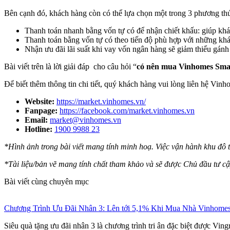
Bên cạnh đó, khách hàng còn có thể lựa chọn một trong 3 phương thức
Thanh toán nhanh bằng vốn tự có để nhận chiết khấu: giúp khá
Thanh toán bằng vốn tự có theo tiến độ phù hợp với những khác
Nhận ưu đãi lãi suất khi vay vốn ngân hàng sẽ giảm thiểu gánh
Bài viết trên là lời giải đáp cho câu hỏi “
có nên mua Vinhomes Sma
Để biết thêm thông tin chi tiết, quý khách hàng vui lòng liên hệ Vin
Website:
https://market.vinhomes.vn/
Fanpage:
https://facebook.com/market.vinhomes.vn
Email:
market@vinhomes.vn
Hotline:
1900 9988 23
*Hình ảnh trong bài viết mang tính minh hoạ. Việc vận hành khu đô t
*Tài liệu/bản vẽ mang tính chất tham khảo và sẽ được Chủ đầu tư cập
Bài viết cùng chuyên mục
Chương Trình Ưu Đãi Nhân 3: Lên tới 5,1% Khi Mua Nhà Vinhome
Siêu quà tặng ưu đãi nhân 3 là chương trình tri ân đặc biệt được Vi