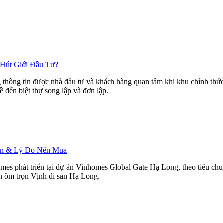
 Hút Giới Đầu Tư?
hông tin được nhà đầu tư và khách hàng quan tâm khi khu chính thức r
ề đến biệt thự song lập và đơn lập.
Bán & Lý Do Nên Mua
mes phát triển tại dự án Vinhomes Global Gate Hạ Long, theo tiêu ch
ìn ôm trọn Vịnh di sản Hạ Long.