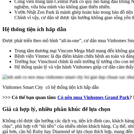
Công viên trung tâm Central Park có quy mô hàng đầu Đông Nam 
nghiệm, vừa hòa mình vào không gian thiên nhiên.
Vườn Nhật Zen Park là mảnh ghép hoàn hảo trong bản đồ tiện
Chính vì vậy, cư dân sẽ được tận hưởng không gian sống yên t
Hệ thống tiện ích hấp dẫn
Được phát triển theo mô hình “all-in-one”, cư dân mua Vinhomes Smar
Trung tâm thương mại Vincom Mega Mall mang đến không gian 
Bệnh viện Vinmec là địa điểm khám chữa bệnh an toàn và đáng ti
Trường học Vinschool chính là môi trường lý tưởng cho con trẻ p
Hệ thống quản lý và vận hành Vinhomes giúp cư dân cảm thấy a
Vinhomes Smart City có hệ thống tiện ích hấp dẫn
>>> Có thể bạn quan tâm:
Có nên mua Vinhomes Grand Park
? 
Giá cả hợp lý, nhiều phân khúc để lựa chọn
Không chỉ được tận hưởng các dịch vụ, tiện ích đỉnh cao, khách hà
chịu”, phù hợp với “túi tiền” của nhiều nhóm khách hàng. Cụ thể, 
giả hơn, căn hộ Ruby hay Diamond sẽ lựa chọn thích hợp, mang đến 