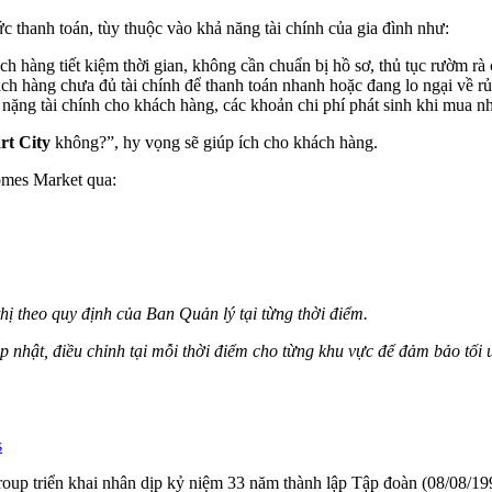
 thanh toán, tùy thuộc vào khả năng tài chính của gia đình như:
ch hàng tiết kiệm thời gian, không cần chuẩn bị hồ sơ, thủ tục rườm r
h hàng chưa đủ tài chính để thanh toán nhanh hoặc đang lo ngại về rủ
 nặng tài chính cho khách hàng, các khoản chi phí phát sinh khi mua n
rt City
không?”, hy vọng sẽ giúp ích cho khách hàng.
homes Market qua:
hị theo quy định của Ban Quản lý tại từng thời điểm.
 nhật, điều chỉnh tại mỗi thời điểm cho từng khu vực để đảm bảo tối ư
s
ngroup triển khai nhân dịp kỷ niệm 33 năm thành lập Tập đoàn (08/08/