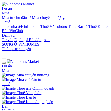
Dự án
Mua
Mua từ chủ đầu tư
Mua chuyển nhượng
Thuê
Thuê nhà ở/Kinh doanh
Thuê Văn phòng
Thuê Bán lẻ
Thuê Khu côn
Bán
VinClub
Dịch vụ
Tư vấn
Định giá Bất động sản
SỐNG Ở VINHOMES
Thủ tục trực tuyến
Dự án
Mua
Mua chuyển nhượng
Mua chủ đầu tư
Thuê
Thuê nhà ở/Kinh doanh
Thuê Văn phòng
Thuê Bán lẻ
Thuê Khu công nghiệp
Bán
VinClub