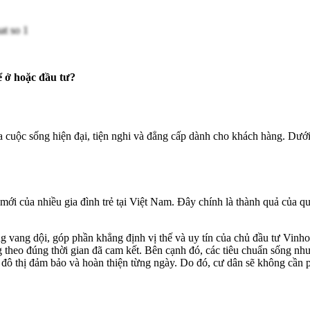
 ở hoặc đầu tư?
 cuộc sống hiện đại, tiện nghi và đẳng cấp dành cho khách hàng. Dướ
ới của nhiều gia đình trẻ tại Việt Nam. Đây chính là thành quả của quá
g vang dội, góp phần khẳng định vị thế và uy tín của chủ đầu tư Vi
theo đúng thời gian đã cam kết. Bên cạnh đó, các tiêu chuẩn sống nh
đô thị đảm bảo và hoàn thiện từng ngày. Do đó, cư dân sẽ không cần p