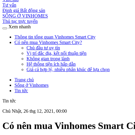
Tư vấn
Định giá Bất động sản
SỐNG Ở VINHOMES
Thủ tục trực tuyến
Xem nhanh
Thông tin tổng quan Vinhomes Smart City
Có nên mua Vinhomes Smart City?
Chủ đầu tư uy tín
Vị trí đắc địa, kết nối thuận tiện
Không gian trong lành
Hệ thống tiện ích hấp dẫn
Giá cả hợp lý, nhiều phân khúc để lựa chọn
Trang chủ
Sống ở Vinhomes
Tin tức
Tin tức
Chủ Nhật, 26 thg 12, 2021, 00:00
Có nên mua Vinhomes Smart Cit