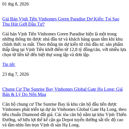
01 thg 8, 2026
Giá Bán Vịnh Tiên Vinhomes Green Paradise Dự Kiến: Tại Sao
Thu Hút Giới Đầu Tư?
Giá bán Vịnh Tiên Vinhomes Green Paradise hiện là một trong
những thông tin được nhà đầu tư và khách hàng quan tâm khi khu
chính thức ra mắt. Theo thông tin dự kiến từ chủ đầu tư, sản phẩm
thấp tầng tại Vịnh Tiên khởi điểm từ 12,8 tỷ đồng/căn, với nhiều lựa
chọn từ liền kề đến biệt thự song lập và đơn lập.
Tin tức
23 thg 7, 2026
Chung Cư The Sunrise Bay Vinhomes Global Gate Hạ Long: Giá
Bán & Lý Do Nên Mua
Căn hộ chung cư The Sunrise Bay là khu căn hộ đầu tiên được
Vinhomes phát triển tại dự án Vinhomes Global Gate Hạ Long, theo
tiêu chuẩn Diamond đắt giá. Các tòa căn hộ nằm tại khu Vịnh Thiên
Đường, sở hữu lợi thế kế cận ga Depot tuyến đường sắt tốc độ cao
và tầm nhìn ôm trọn Vịnh di sản Hạ Long.