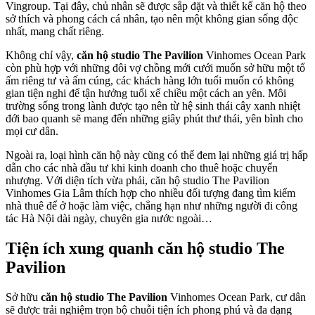
Vingroup. Tại đây, chủ nhân sẽ được sắp đặt và thiết kế căn hộ theo
sở thích và phong cách cá nhân, tạo nên một không gian sống độc
nhất, mang chất riêng.
Không chỉ vậy,
căn hộ studio The Pavilion
Vinhomes Ocean Park
còn phù hợp với những đôi vợ chồng mới cưới muốn sở hữu một tổ
ấm riêng tư và ấm cúng, các khách hàng lớn tuổi muốn có không
gian tiện nghi để tận hưởng tuổi xế chiều một cách an yên. Môi
trường sống trong lành được tạo nên từ hệ sinh thái cây xanh nhiệt
đới bao quanh sẽ mang đến những giây phút thư thái, yên bình cho
mọi cư dân.
Ngoài ra, loại hình căn hộ này cũng có thể đem lại những giá trị hấp
dẫn cho các nhà đầu tư khi kinh doanh cho thuê hoặc chuyển
nhượng. Với diện tích vừa phải, căn hộ studio The Pavilion
Vinhomes Gia Lâm thích hợp cho nhiều đối tượng đang tìm kiếm
nhà thuê để ở hoặc làm việc, chẳng hạn như những người đi công
tác Hà Nội dài ngày, chuyên gia nước ngoài…
Tiện ích xung quanh căn hộ studio The
Pavilion
Sở hữu
căn hộ studio The Pavilion
Vinhomes Ocean Park, cư dân
sẽ được trải nghiệm trọn bộ chuỗi tiện ích phong phú và đa dạng