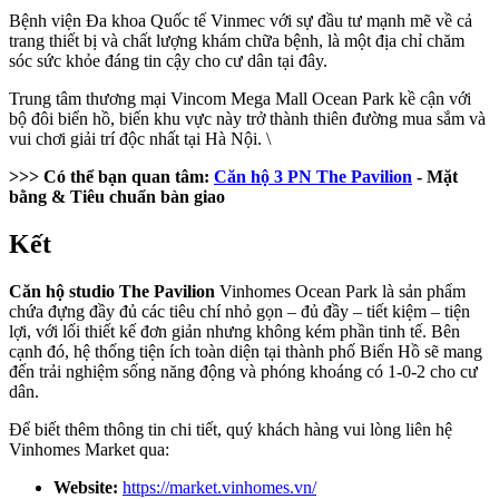
Bệnh viện Đa khoa Quốc tế Vinmec với sự đầu tư mạnh mẽ về cả
trang thiết bị và chất lượng khám chữa bệnh, là một địa chỉ chăm
sóc sức khỏe đáng tin cậy cho cư dân tại đây.
Trung tâm thương mại Vincom Mega Mall Ocean Park kề cận với
bộ đôi biển hồ, biến khu vực này trở thành thiên đường mua sắm và
vui chơi giải trí độc nhất tại Hà Nội. \
>>> Có thể bạn quan tâm:
Căn hộ 3 PN The Pavilion
- Mặt
bằng & Tiêu chuẩn bàn giao
Kết
Căn hộ studio The Pavilion
Vinhomes Ocean Park là sản phẩm
chứa đựng đầy đủ các tiêu chí nhỏ gọn – đủ đầy – tiết kiệm – tiện
lợi, với lối thiết kế đơn giản nhưng không kém phần tinh tế. Bên
cạnh đó, hệ thống tiện ích toàn diện tại thành phố Biển Hồ sẽ mang
đến trải nghiệm sống năng động và phóng khoáng có 1-0-2 cho cư
dân.
Để biết thêm thông tin chi tiết, quý khách hàng vui lòng liên hệ
Vinhomes Market qua:
Website:
https://market.vinhomes.vn/