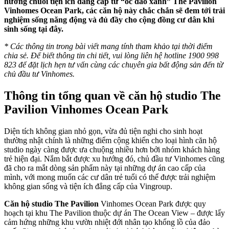
hưởng chuỗi tiện ích đẳng cấp từ “ốc đảo xanh” The Pavilion
Vinhomes Ocean Park, các căn hộ này chắc chắn sẽ đem tới trải
nghiệm sống năng động và đủ đầy cho cộng đồng cư dân khi
sinh sống tại đây.
* Các thông tin trong bài viết mang tính tham khảo tại thời điểm
chia sẻ. Để biết thông tin chi tiết, vui lòng liên hệ hotline 1900 998
823 để đặt lịch hẹn tư vấn cùng các chuyên gia bất động sản đến từ
chủ đầu tư Vinhomes.
Thông tin tổng quan về căn hộ studio The
Pavilion Vinhomes Ocean Park
Diện tích không gian nhỏ gọn, vừa đủ tiện nghi cho sinh hoạt
thường nhật chính là những điểm cộng khiến cho loại hình căn hộ
studio ngày càng được ưa chuộng nhiều hơn bởi nhóm khách hàng
trẻ hiện đại. Nắm bắt được xu hướng đó, chủ đầu tư Vinhomes cũng
đã cho ra mắt dòng sản phẩm này tại những dự án cao cấp của
mình, với mong muốn các cư dân trẻ tuổi có thể được trải nghiệm
không gian sống và tiện ích đẳng cấp của Vingroup.
Căn hộ studio The Pavilion
Vinhomes Ocean Park được quy
hoạch tại khu The Pavilion thuộc dự án The Ocean View – được lấy
cảm hứng những khu vườn nhiệt đới nhân tạo khổng lồ của đảo