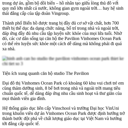
trong dự án, gồm bộ đôi biển – hồ nhân tạo giữa lòng thủ đô với
quy mô lớn nhất cả nước, không gian gym ngoài trời… hay hệ sinh
thái đẳng cấp của tập đoàn Vingroup.
Thành phố Biển hồ được trang bị đầy đủ cơ sở vật chất, hơn 700
thiết bị thể dục đa dạng chức năng, bố trí trong nhà và ngoài trời,
đáp ứng đầy đủ nhu cầu tập luyện sức khỏe của mọi lứa tuổi. Nhờ
đó, các cư dân sống tại căn hộ the Pavilion Vinhomes Ocean Park
có thể rèn luyện sức khỏe một cách dễ dàng mà không phải đi quá
xa nhà.
Tiện ích xung quanh căn hộ studio The Pavilion
Đại đô thị Vinhomes Ocean Park có khoảng 60 khu vui chơi trẻ em
cùng thảm dưỡng sinh, 8 bể bơi trong nhà và ngoài trời mang tiêu
chuẩn quốc tế, dễ dàng đáp ứng nhu cầu sinh hoạt và thư giãn của
mọi thành viên gia đình.
Hệ thống giáo dục liên cấp Vinschool và trường Đại học VinUni
trong khuôn viên dự án Vinhomes Ocean Park được định hướng trở
thành bước đột phá về chất lượng giáo dục tại Việt Nam và hướng
tới đẳng cấp quốc tế.