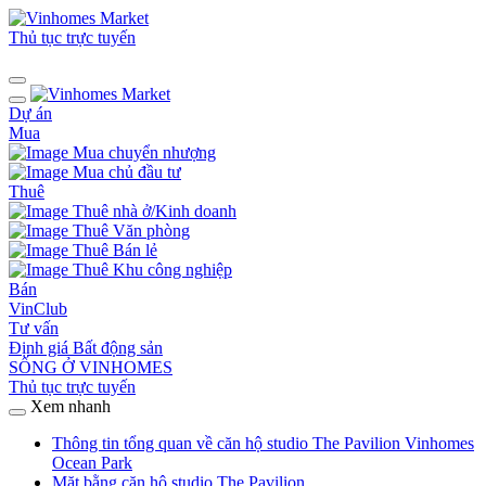
Thủ tục trực tuyến
Dự án
Mua
Mua chuyển nhượng
Mua chủ đầu tư
Thuê
Thuê nhà ở/Kinh doanh
Thuê Văn phòng
Thuê Bán lẻ
Thuê Khu công nghiệp
Bán
VinClub
Tư vấn
Định giá Bất động sản
SỐNG Ở VINHOMES
Thủ tục trực tuyến
Xem nhanh
Thông tin tổng quan về căn hộ studio The Pavilion Vinhomes
Ocean Park
Mặt bằng căn hộ studio The Pavilion