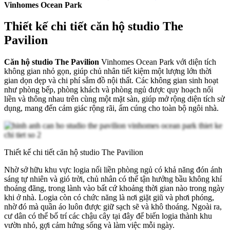
Vinhomes Ocean Park
Thiết kế chi tiết căn hộ studio The
Pavilion
Căn hộ studio The Pavilion
Vinhomes Ocean Park với diện tích
không gian nhỏ gọn, giúp chủ nhân tiết kiệm một lượng lớn thời
gian dọn dẹp và chi phí sắm đồ nội thất. Các không gian sinh hoạt
như phòng bếp, phòng khách và phòng ngủ được quy hoạch nối
liền và thông nhau trên cùng một mặt sàn, giúp mở rộng diện tích sử
dụng, mang đến cảm giác rộng rãi, ấm cúng cho toàn bộ ngôi nhà.
Thiết kế chi tiết căn hộ studio The Pavilion
Nhờ sở hữu khu vực logia nối liền phòng ngủ có khả năng đón ánh
sáng tự nhiên và gió trời, chủ nhân có thể tận hưởng bầu không khí
thoáng đãng, trong lành vào bất cứ khoảng thời gian nào trong ngày
khi ở nhà. Logia còn có chức năng là nơi giặt giũ và phơi phóng,
nhờ đó mà quần áo luôn được giữ sạch sẽ và khô thoáng. Ngoài ra,
cư dân có thể bố trí các chậu cây tại đây để biến logia thành khu
vườn nhỏ, gợi cảm hứng sống và làm việc mỗi ngày.