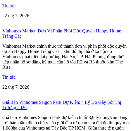
Tin tức
22 thg 7, 2026
Vinhomes Market: Đơn Vị Phân Phối Độc Quyền Happy Home
Tràng Cát
Vinhomes Market chính thức trở thành đơn vị phân phối độc quyền
dự án Happy Home Tràng Cát – khu đô thị nhà ở xã hội do
Vinhomes phát triển tại phường Hải An, TP. Hải Phòng, đồng thời
tiếp nhận hồ sơ đăng ký mua căn hộ tòa R2 và R3 thuộc khu The
Rise.
Tin tức
22 thg 7, 2026
Giá Bán Vinhomes Saigon Park Dự Kiến: 4 Lý Do Gây Sốt Thị
Trường 2026
Giá bán Vinhomes Saigon Park dự kiến chỉ từ 3,9 tỷ đồng/căn đang
trở thành tâm điểm chú ý của giới đầu tư quan tâm đại đô thị quy mô
1.080ha của Vinhomes tại Tây Bắc TP.HCM. Giữa thực tế nguồn