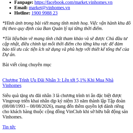
Fanpage:
https://facebook.com/market.vinhomes.vn
Email:
market@vinhomes.vn
Hotline:
1900 9988 23
*Hình ảnh trong bài viết mang tính minh hoạ. Việc vận hành khu đô
thị theo quy định của Ban Quản lý tại từng thời điểm.
*Tài liệu/bản vẽ mang tính chất tham khảo và sẽ được Chủ đầu tư
cập nhật, điều chỉnh tại mỗi thời điểm cho từng khu vực để đảm
bảo tối ưu các tiện ích sử dụng và phù hợp với thiết kế tổng thể của
Dự án.
Bài viết cùng chuyên mục
Chương Trình Ưu Đãi Nhân 3: Lên tới 5,1% Khi Mua Nhà
Vinhomes
Siêu quà tặng ưu đãi nhân 3 là chương trình tri ân đặc biệt được
Vingroup triển khai nhân dịp kỷ niệm 33 năm thành lập Tập đoàn
(08/08/1993 – 08/08/2026), mang đến thêm quyền lợi dành riêng
cho khách hàng thuộc cộng đồng VinClub khi sở hữu bất động sản
Vinhomes.
Tin tức