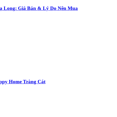
Hạ Long: Giá Bán & Lý Do Nên Mua
appy Home Tràng Cát