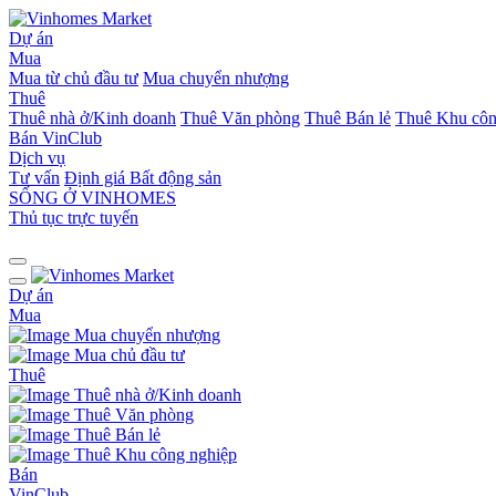
Dự án
Mua
Mua từ chủ đầu tư
Mua chuyển nhượng
Thuê
Thuê nhà ở/Kinh doanh
Thuê Văn phòng
Thuê Bán lẻ
Thuê Khu côn
Bán
VinClub
Dịch vụ
Tư vấn
Định giá Bất động sản
SỐNG Ở VINHOMES
Thủ tục trực tuyến
Dự án
Mua
Mua chuyển nhượng
Mua chủ đầu tư
Thuê
Thuê nhà ở/Kinh doanh
Thuê Văn phòng
Thuê Bán lẻ
Thuê Khu công nghiệp
Bán
VinClub