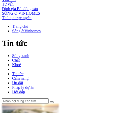
Tư vấn
Định giá Bất động sản
SỐNG Ở VINHOMES
Thủ tục trực tuyến
Trang chủ
Sống ở Vinhomes
Tin tức
Sống xanh
Chất
Khoẻ
Tin tức
Cẩm nang
Ưu đãi
Pháp lý dự án
Hỏi đáp