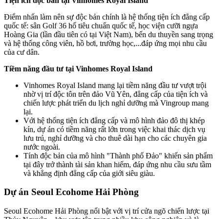
Tiện ích độc bản tại Vinhomes Royal Island
Điểm nhấn làm nên sự độc bản chính là hệ thống tiện ích đẳng cấp
quốc tế: sân Golf 36 hố tiêu chuẩn quốc tế, học viện cưỡi ngựa
Hoàng Gia (lần đầu tiên có tại Việt Nam), bến du thuyền sang trọng
và hệ thống công viên, hồ bơi, trường học,...đáp ứng mọi nhu cầu
của cư dân.
Tiềm năng đầu tư tại Vinhomes Royal Island
Vinhomes Royal Island mang lại tiềm năng đầu tư vượt trội
nhờ vị trí độc tôn trên đảo Vũ Yên, đẳng cấp của tiện ích và
chiến lược phát triển du lịch nghỉ dưỡng mà Vingroup mang
lại.
Với hệ thống tiện ích đẳng cấp và mô hình đảo đô thị khép
kín, dự án có tiềm năng rất lớn trong việc khai thác dịch vụ
lưu trú, nghỉ dưỡng và cho thuê dài hạn cho các chuyên gia
nước ngoài.
Tính độc bản của mô hình "Thành phố Đảo" khiến sản phẩm
tại đây trở thành tài sản khan hiếm, đáp ứng nhu cầu sưu tầm
và khẳng định đẳng cấp của giới siêu giàu.
Dự án Seoul Ecohome Hải Phòng
Seoul Ecohome Hải Phòng nổi bật với vị trí cửa ngõ chiến lược tại