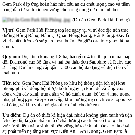
Gem Park đáp ứng hoàn hảo nhu cầu an cư chất lượng cao và tiềm
năng đầu tư sinh lời bền vững cho cộng đồng cư dân tinh hoa.
(Dự án Gem Park Hải Phòng)
Vị trí:
Gem Park Hải Phòng toạ lạc ngay tại vị trí đắc địa trên trục
đường Hồng Bàng, Nằm tại Quận Hồng Bàng, Hải Phòng. Đây là
vị trí chiến lược có sự giao thoa thuận tiện giữa các trục giao thông
chính.
Quy mô:
Diện tích khoảng 1,8 ha, bao gồm 4 tòa tháp: hai tòa tháp
đôi Diamond cao 36 tầng và hai tòa tháp đơn Sapphire và Ruby cao
21 tầng. Dự án cung cấp gần 1.500 căn hộ đa dạng về diện tích và
loại hình.
Tiện ích:
Gem Park Hải Phòng sở hữu hệ thống tiện ích nội khu
phong phú và đồng bộ, được bố trí ngay tại khối đế và tầng cao:
công viên cây xanh trung tâm và hồ cảnh quan, bể bơi 4 mùa trong
nhà, phòng gym và spa cao cấp, khu thương mại dịch vụ shophouse
sôi động và khu vui chơi giáo dục dành cho trẻ em.
Ưu điểm:
Dự án có thiết kế hiện đại, nhiều không gian xanh và tiện
ích đầy đủ, là giải pháp nhà ở chất lượng cao hiếm có trong khu
vực. Với tiềm năng sinh lời bền vững từ việc khai thác cho thuê và
sự phát triển hạ tầng khu vực Kiến An – An Dương, Gem Park là