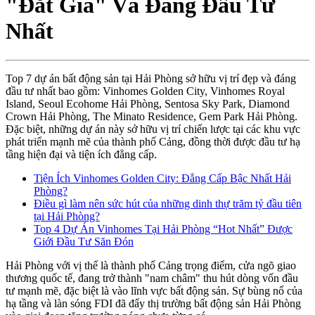
"Đắt Giá" Và Đáng Đầu Tư
Nhất
Top 7 dự án bất động sản tại Hải Phòng sở hữu vị trí đẹp và đáng
đầu tư nhất bao gồm: Vinhomes Golden City, Vinhomes Royal
Island, Seoul Ecohome Hải Phòng, Sentosa Sky Park, Diamond
Crown Hải Phòng, The Minato Residence, Gem Park Hải Phòng.
Đặc biệt, những dự án này sở hữu vị trí chiến lược tại các khu vực
phát triển mạnh mẽ của thành phố Cảng, đồng thời được đầu tư hạ
tầng hiện đại và tiện ích đẳng cấp.
Tiện Ích Vinhomes Golden City: Đẳng Cấp Bậc Nhất Hải
Phòng?
Điều gì làm nên sức hút của những dinh thự trăm tỷ đầu tiên
tại Hải Phòng?
Top 4 Dự Án Vinhomes Tại Hải Phòng “Hot Nhất” Được
Giới Đầu Tư Săn Đón
Hải Phòng với vị thế là thành phố Cảng trọng điểm, cửa ngõ giao
thương quốc tế, đang trở thành "nam châm" thu hút dòng vốn đầu
tư mạnh mẽ, đặc biệt là vào lĩnh vực bất động sản. Sự bùng nổ của
hạ tầng và làn sóng FDI đã đẩy thị trường bất động sản Hải Phòng