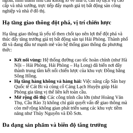
ngoài, hình thành nhu cầu khổng lồ về nhà ở, căn hộ dịch vụ cao
cấp và nhà xưởng, trực tiếp đẩy mạnh giá trị bất động sản công
nghiệp và nhà ở đô thị.
Hạ tầng giao thông đột phá, vị trí chiến lược
Hạ tầng giao thông là yếu tố then chốt tạo nên lợi thế đột phá và
thúc đẩy tăng trưởng giá trị bất động sản tại Hải Phòng. Thành phố
đã và đang đầu tư mạnh mẽ vào hệ thống giao thông đa phương
thức:
Kết nối vùng:
Hệ thống đường cao tốc hoàn chỉnh (như Hà
Nội – Hải Phòng, Hải Phòng – Hạ Long) đã biến nơi đây
thành trung tâm kết nối chiến lược của khu vực Đồng bằng
Sông Hồng.
Hạ tầng hàng không và hàng hải:
Việc nâng cấp Sân bay
Quốc tế Cát Bi và củng cố Cảng Lạch Huyện giúp Hải
Phòng gia tăng vị thế liên kết toàn cầu.
Mở rộng đô thị:
Các công trình cầu lớn (như Hoàng Văn
Thụ, Cầu Rào 3) không chỉ giải quyết vấn đề giao thông mà
còn mở rộng không gian phát triển sang các khu vực tiềm
năng như Thủy Nguyên và Đồ Sơn.
Đa dạng sản phẩm và biên độ tăng trưởng