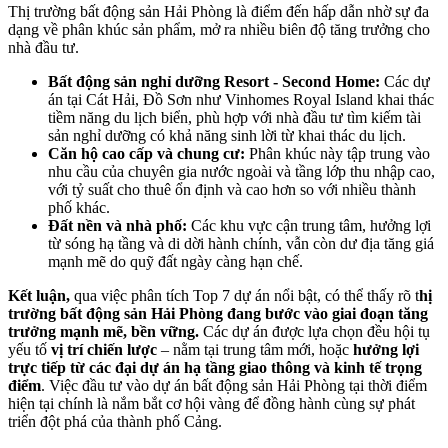
Thị trường bất động sản Hải Phòng là điểm đến hấp dẫn nhờ sự đa
dạng về phân khúc sản phẩm, mở ra nhiều biên độ tăng trưởng cho
nhà đầu tư.
Bất động sản nghỉ dưỡng Resort - Second Home:
Các dự
án tại Cát Hải, Đồ Sơn như Vinhomes Royal Island khai thác
tiềm năng du lịch biển, phù hợp với nhà đầu tư tìm kiếm tài
sản nghỉ dưỡng có khả năng sinh lời từ khai thác du lịch.
Căn hộ cao cấp và chung cư:
Phân khúc này tập trung vào
nhu cầu của chuyên gia nước ngoài và tầng lớp thu nhập cao,
với tỷ suất cho thuê ổn định và cao hơn so với nhiều thành
phố khác.
Đất nền và nhà phố:
Các khu vực cận trung tâm, hưởng lợi
từ sóng hạ tầng và di dời hành chính, vẫn còn dư địa tăng giá
mạnh mẽ do quỹ đất ngày càng hạn chế.
Kết luận,
qua việc phân tích Top 7 dự án nổi bật, có thể thấy rõ t
hị
trường bất động sản Hải Phòng đang bước vào giai đoạn tăng
trưởng mạnh mẽ, bền vững.
Các dự án được lựa chọn đều hội tụ
yếu tố
vị trí chiến lược
– nằm tại trung tâm mới, hoặc
hưởng lợi
trực tiếp từ các đại dự án hạ tầng giao thông và kinh tế trọng
điểm
. Việc đầu tư vào dự án bất động sản Hải Phòng tại thời điểm
hiện tại chính là nắm bắt cơ hội vàng để đồng hành cùng sự phát
triển đột phá của thành phố Cảng.