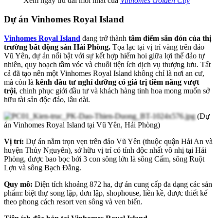
Xem ngay ưu đãi mới nhất của
Vinhomes Golden City
Dự án Vinhomes Royal Island
Vinhomes Royal Island
đang trở thành
tâm điểm săn đón của thị
trường bất động sản Hải Phòng.
Tọa lạc tại vị trí vàng trên đảo
Vũ Yên, dự án nổi bật với sự kết hợp hiếm hoi giữa lợi thế đảo tự
nhiên, quy hoạch tầm vóc và chuỗi tiện ích dịch vụ thượng lưu. Tất
cả đã tạo nên một Vinhomes Royal Island không chỉ là nơi an cư,
mà còn là
kênh đầu tư nghỉ dưỡng có giá trị tiềm năng vượt
trội
, chinh phục giới đầu tư và khách hàng tinh hoa mong muốn sở
hữu tài sản độc đáo, lâu dài.
(Dự
án Vinhomes Royal Island tại Vũ Yên, Hải Phòng)
Vị trí:
Dự án nằm trọn vẹn trên đảo Vũ Yên (thuộc quận Hải An và
huyện Thủy Nguyên), sở hữu vị trí có tính độc nhất vô nhị tại Hải
Phòng, được bao bọc bởi 3 con sông lớn là sông Cấm, sông Ruột
Lợn và sông Bạch Đằng.
Quy mô:
Diện tích khoảng 872 ha, dự án cung cấp đa dạng các sản
phẩm: biệt thự song lập, đơn lập, shophouse, liền kề, được thiết kế
theo phong cách resort ven sông và ven biển.