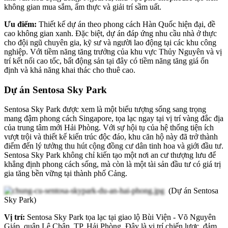
không gian mua sắm, ẩm thực và giải trí sầm uất.
Ưu điểm:
Thiết kế dự án theo phong cách Hàn Quốc hiện đại, đề
cao không gian xanh. Đặc biệt, dự án đáp ứng nhu cầu nhà ở thực
cho đội ngũ chuyên gia, kỹ sư và người lao động tại các khu công
nghiệp. Với tiềm năng tăng trưởng của khu vực Thủy Nguyên và vị
trí kết nối cao tốc, bất động sản tại đây có tiềm năng tăng giá ổn
định và khả năng khai thác cho thuê cao.
Dự án Sentosa Sky Park
Sentosa Sky Park được xem là một biểu tượng sống sang trọng
mang đậm phong cách Singapore, tọa lạc ngay tại vị trí vàng đắc địa
của trung tâm mới Hải Phòng. Với sự hội tụ của hệ thống tiện ích
vượt trội và thiết kế kiến trúc độc đáo, khu căn hộ này đã trở thành
điểm đến lý tưởng thu hút cộng đồng cư dân tinh hoa và giới đầu tư.
Sentosa Sky Park không chỉ kiến tạo một nơi an cư thượng lưu để
khẳng định phong cách sống, mà còn là một tài sản đầu tư có giá trị
gia tăng bền vững tại thành phố Cảng.
(Dự án Sentosa
Sky Park)
Vị trí:
Sentosa Sky Park tọa lạc tại giao lộ Bùi Viện - Võ Nguyên
Giáp, quận Lê Chân, TP. Hải Phòng. Đây là vị trí chiến lược, đảm