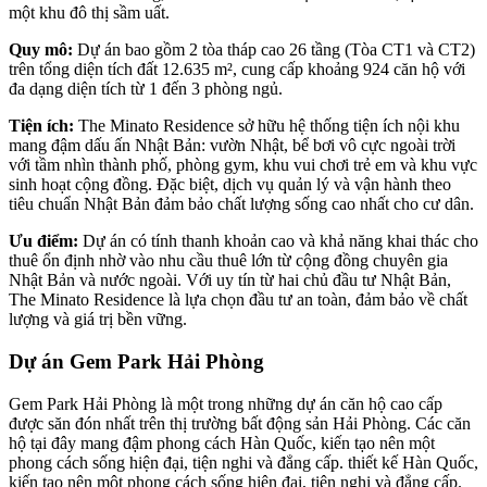
một khu đô thị sầm uất.
Quy mô:
Dự án bao gồm 2 tòa tháp cao 26 tầng (Tòa CT1 và CT2)
trên tổng diện tích đất 12.635 m², cung cấp khoảng 924 căn hộ với
đa dạng diện tích từ 1 đến 3 phòng ngủ.
Tiện ích:
The Minato Residence sở hữu hệ thống tiện ích nội khu
mang đậm dấu ấn Nhật Bản: vườn Nhật, bể bơi vô cực ngoài trời
với tầm nhìn thành phố, phòng gym, khu vui chơi trẻ em và khu vực
sinh hoạt cộng đồng. Đặc biệt, dịch vụ quản lý và vận hành theo
tiêu chuẩn Nhật Bản đảm bảo chất lượng sống cao nhất cho cư dân.
Ưu điểm:
Dự án có tính thanh khoản cao và khả năng khai thác cho
thuê ổn định nhờ vào nhu cầu thuê lớn từ cộng đồng chuyên gia
Nhật Bản và nước ngoài. Với uy tín từ hai chủ đầu tư Nhật Bản,
The Minato Residence là lựa chọn đầu tư an toàn, đảm bảo về chất
lượng và giá trị bền vững.
Dự án Gem Park Hải Phòng
Gem Park Hải Phòng là một trong những dự án căn hộ cao cấp
được săn đón nhất trên thị trường bất động sản Hải Phòng. Các căn
hộ tại đây mang đậm phong cách Hàn Quốc, kiến tạo nên một
phong cách sống hiện đại, tiện nghi và đẳng cấp. thiết kế Hàn Quốc,
kiến tạo nên một phong cách sống hiện đại, tiện nghi và đẳng cấp.