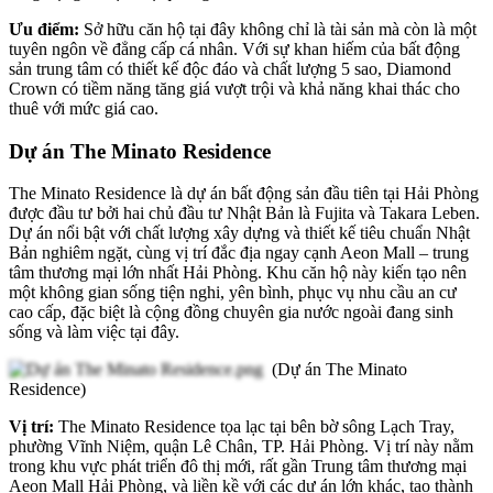
Ưu điểm:
Sở hữu căn hộ tại đây không chỉ là tài sản mà còn là một
tuyên ngôn về đẳng cấp cá nhân. Với sự khan hiếm của bất động
sản trung tâm có thiết kế độc đáo và chất lượng 5 sao, Diamond
Crown có tiềm năng tăng giá vượt trội và khả năng khai thác cho
thuê với mức giá cao.
Dự án The Minato Residence
The Minato Residence là dự án bất động sản đầu tiên tại Hải Phòng
được đầu tư bởi hai chủ đầu tư Nhật Bản là Fujita và Takara Leben.
Dự án nổi bật với chất lượng xây dựng và thiết kế tiêu chuẩn Nhật
Bản nghiêm ngặt, cùng vị trí đắc địa ngay cạnh Aeon Mall – trung
tâm thương mại lớn nhất Hải Phòng. Khu căn hộ này kiến tạo nên
một không gian sống tiện nghi, yên bình, phục vụ nhu cầu an cư
cao cấp, đặc biệt là cộng đồng chuyên gia nước ngoài đang sinh
sống và làm việc tại đây.
(Dự án The Minato
Residence)
Vị trí:
The Minato Residence tọa lạc tại bên bờ sông Lạch Tray,
phường Vĩnh Niệm, quận Lê Chân, TP. Hải Phòng. Vị trí này nằm
trong khu vực phát triển đô thị mới, rất gần Trung tâm thương mại
Aeon Mall Hải Phòng, và liền kề với các dự án lớn khác, tạo thành