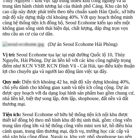
Thủy Nguyên – khu vực tập trung nhiều khu công nghiệp và là
trung tâm hành chính tương lai của thành phố Cảng. Khu căn hộ
cao cấp này được phát triển theo tiêu chuẩn xanh Hàn Quốc, sở hữu
mật độ xây dựng thấp chỉ khoảng 40%. Với quy hoạch thông minh
cùng hệ thống tiện ích đồng bộ, Seoul Ecohome kiến tạo nên một
không gian sống sinh thái hiện đại, chất lượng, đáp ứng trọn vẹn
nhu cầu an cư của cư dân.
(Dự án Seoul Ecohome Hải Phòng)
Vị trí:
Seoul Ecohome tọa lạc tại mặt đường Quốc lộ 10, Thủy
Nguyên, Hải Phòng. Dự án liền kề với các khu công nghiệp trọng
điểm như KCN VSIP, KCN Đình Vũ - Cát Hải, tạo điều kiện thuận
lợi cho chuyên gia và người lao động làm việc tại đây.
Quy mô:
Diện tích khoảng 42 ha, mật độ xây dựng khoảng 40%,
chủ yếu dành cho không gian xanh và tiện ích công cộng. Dự án
được quy hoạch với đa dạng loại hình sản phẩm bao gồm chung cư,
nhà liền kề, biệt thự song lập, đơn lập, shophouse, đất nền và đất
thương mại.
Tiện ích:
Seoul Ecohome sở hữu hệ thống tiện ích nội khu được
thiết kế đồng bộ theo mô hình khu đô thị sinh thái, gồm: công viên
trung tâm rộng lớn và hệ thống công viên mini xen kẽ, hồ điều hòa
cảnh quan, trung tâm thương mại, dịch vụ, trường học các cấp và
nhà văn hóa cộng đồng. Ngoài ra, khu vực phố shophouse tạo nên