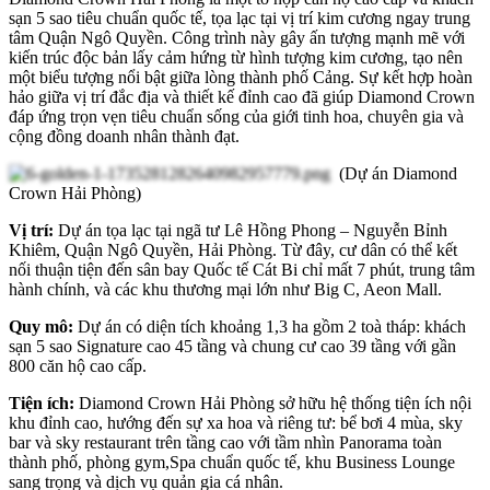
sạn 5 sao tiêu chuẩn quốc tế, tọa lạc tại vị trí kim cương ngay trung
tâm Quận Ngô Quyền. Công trình này gây ấn tượng mạnh mẽ với
kiến trúc độc bản lấy cảm hứng từ hình tượng kim cương, tạo nên
một biểu tượng nổi bật giữa lòng thành phố Cảng. Sự kết hợp hoàn
hảo giữa vị trí đắc địa và thiết kế đỉnh cao đã giúp Diamond Crown
đáp ứng trọn vẹn tiêu chuẩn sống của giới tinh hoa, chuyên gia và
cộng đồng doanh nhân thành đạt.
(Dự án Diamond
Crown Hải Phòng)
Vị trí:
Dự án tọa lạc tại ngã tư Lê Hồng Phong – Nguyễn Bỉnh
Khiêm, Quận Ngô Quyền, Hải Phòng. Từ đây, cư dân có thể kết
nối thuận tiện đến sân bay Quốc tế Cát Bi chỉ mất 7 phút, trung tâm
hành chính, và các khu thương mại lớn như Big C, Aeon Mall.
Quy mô:
Dự án có diện tích khoảng 1,3 ha gồm 2 toà tháp: khách
sạn 5 sao Signature cao 45 tầng và chung cư cao 39 tầng với gần
800 căn hộ cao cấp.
Tiện ích:
Diamond Crown Hải Phòng sở hữu hệ thống tiện ích nội
khu đỉnh cao, hướng đến sự xa hoa và riêng tư: bể bơi 4 mùa, sky
bar và sky restaurant trên tầng cao với tầm nhìn Panorama toàn
thành phố, phòng gym,Spa chuẩn quốc tế, khu Business Lounge
sang trọng và dịch vụ quản gia cá nhân.