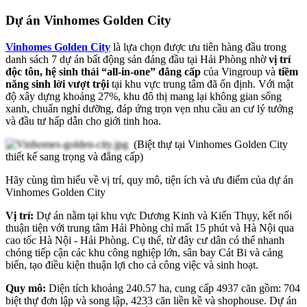
Dự án Vinhomes Golden City
Vinhomes Golden City
là lựa chọn được ưu tiên hàng đầu trong
danh sách 7 dự án bất động sản đáng đầu tại Hải Phòng nhờ
vị trí
độc tôn, hệ sinh thái “all-in-one” đẳng cấp
của Vingroup và
tiềm
năng sinh lời vượt trội
tại khu vực trung tâm đã ổn định. Với mật
độ xây dựng khoảng 27%, khu đô thị mang lại không gian sống
xanh, chuẩn nghỉ dưỡng, đáp ứng trọn vẹn nhu cầu an cư lý tưởng
và đầu tư hấp dẫn cho giới tinh hoa.
(Biệt thự tại Vinhomes Golden City
thiết kế sang trọng và đẳng cấp)
Hãy cùng tìm hiểu về vị trí, quy mô, tiện ích và ưu điểm của dự án
Vinhomes Golden City
Vị trí:
Dự án nằm tại khu vực Dương Kinh và Kiến Thụy, kết nối
thuận tiện với trung tâm Hải Phòng chỉ mất 15 phút và Hà Nội qua
cao tốc Hà Nội - Hải Phòng. Cụ thể, từ đây cư dân có thể nhanh
chóng tiếp cận các khu công nghiệp lớn, sân bay Cát Bi và cảng
biển, tạo điều kiện thuận lợi cho cả công việc và sinh hoạt.
Quy mô:
Diện tích khoảng 240.57 ha, cung cấp 4937 căn gồm: 704
biệt thự đơn lập và song lập, 4233 căn liền kề và shophouse. Dự án