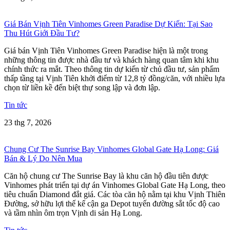
Giá Bán Vịnh Tiên Vinhomes Green Paradise Dự Kiến: Tại Sao
Thu Hút Giới Đầu Tư?
Giá bán Vịnh Tiên Vinhomes Green Paradise hiện là một trong
những thông tin được nhà đầu tư và khách hàng quan tâm khi khu
chính thức ra mắt. Theo thông tin dự kiến từ chủ đầu tư, sản phẩm
thấp tầng tại Vịnh Tiên khởi điểm từ 12,8 tỷ đồng/căn, với nhiều lựa
chọn từ liền kề đến biệt thự song lập và đơn lập.
Tin tức
23 thg 7, 2026
Chung Cư The Sunrise Bay Vinhomes Global Gate Hạ Long: Giá
Bán & Lý Do Nên Mua
Căn hộ chung cư The Sunrise Bay là khu căn hộ đầu tiên được
Vinhomes phát triển tại dự án Vinhomes Global Gate Hạ Long, theo
tiêu chuẩn Diamond đắt giá. Các tòa căn hộ nằm tại khu Vịnh Thiên
Đường, sở hữu lợi thế kế cận ga Depot tuyến đường sắt tốc độ cao
và tầm nhìn ôm trọn Vịnh di sản Hạ Long.