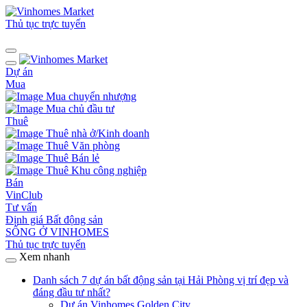
Thủ tục trực tuyến
Dự án
Mua
Mua chuyển nhượng
Mua chủ đầu tư
Thuê
Thuê nhà ở/Kinh doanh
Thuê Văn phòng
Thuê Bán lẻ
Thuê Khu công nghiệp
Bán
VinClub
Tư vấn
Định giá Bất động sản
SỐNG Ở VINHOMES
Thủ tục trực tuyến
Xem nhanh
Danh sách 7 dự án bất động sản tại Hải Phòng vị trí đẹp và
đáng đầu tư nhất?
Dự án Vinhomes Golden City