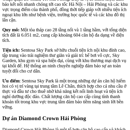
bảo kết nối nhanh chóng tới cao tốc Hà Nội – Hải Phòng và các khu
vực trọng điểm của thành phố, đồng thời tiếp giáp với nhiều tiện ích
ngoại khu lớn như bệnh viện, trường học quốc tế và các khu đô thị
lân cận.
Quy mô:
Một tòa tháp cao 28 tầng nổi và 1 tầng hầm, với tổng diện
tích đất là 6.051 m2, cung cấp khoảng 604 căn hộ đa dạng về diện
tích.
Tiện ích:
Sentosa Sky Park sở hữu chuỗi tiện ích nội khu đỉnh cao,
tập trung vào trải nghiệm thư giãn và giải trí: bể bơi vô cực, Sky
Garden, khu gym và spa hiện đại, cùng với khu thương mại dịch vụ
tại khối đế. Hệ thống an ninh chuyên nghiệp đảm bảo sự an toàn
tuyệt đối cho cư dân.
Ưu điểm
: Sentosa Sky Park là một trong những dự án căn hộ hiếm
hoi có vị trí vàng tại trung tâm Lê Chân, thích hợp cho cả nhu cầu ở
thực và đầu tư cho thuê nhờ khả năng kết nối linh hoạt và tiện ích
nghỉ dưỡng độc đáo. Chất lượng căn hộ cao cấp cùng tính thanh
khoản tốt trong khu vực trung tâm đảm bảo tiềm năng sinh lời bền
vững.
Dự án Diamond Crown Hải Phòng
Diamond Crown Hải Phòng là một tổ hợp căn hộ cao cấp và khách