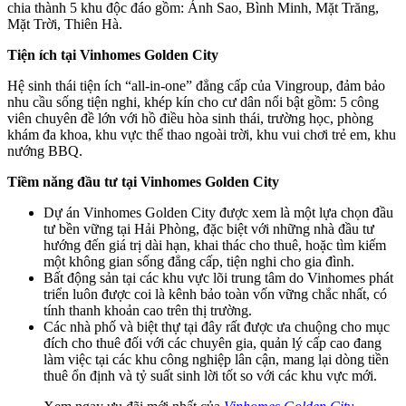
chia thành 5 khu độc đáo gồm: Ánh Sao, Bình Minh, Mặt Trăng,
Mặt Trời, Thiên Hà.
Tiện ích tại Vinhomes Golden City
Hệ sinh thái tiện ích “all-in-one” đẳng cấp của Vingroup, đảm bảo
nhu cầu sống tiện nghi, khép kín cho cư dân nổi bật gồm: 5 công
viên chuyên đề lớn với hồ điều hòa sinh thái, trường học, phòng
khám đa khoa, khu vực thể thao ngoài trời, khu vui chơi trẻ em, khu
nướng BBQ.
Tiềm năng đầu tư tại Vinhomes Golden City
Dự án Vinhomes Golden City được xem là một lựa chọn đầu
tư bền vững tại Hải Phòng, đặc biệt với những nhà đầu tư
hướng đến giá trị dài hạn, khai thác cho thuê, hoặc tìm kiếm
một không gian sống đẳng cấp, tiện nghi cho gia đình.
Bất động sản tại các khu vực lõi trung tâm do Vinhomes phát
triển luôn được coi là kênh bảo toàn vốn vững chắc nhất, có
tính thanh khoản cao trên thị trường.
Các nhà phố và biệt thự tại đây rất được ưa chuộng cho mục
đích cho thuê đối với các chuyên gia, quản lý cấp cao đang
làm việc tại các khu công nghiệp lân cận, mang lại dòng tiền
thuê ổn định và tỷ suất sinh lời tốt so với các khu vực mới.