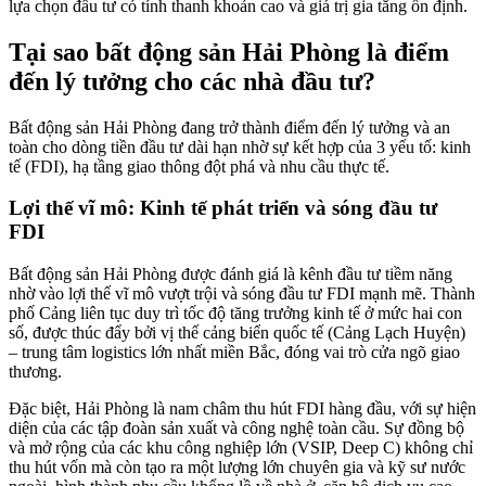
lựa chọn đầu tư có tính thanh khoản cao và giá trị gia tăng ổn định.
Tại sao bất động sản Hải Phòng là điểm
đến lý tưởng cho các nhà đầu tư?
Bất động sản Hải Phòng đang trở thành điểm đến lý tưởng và an
toàn cho dòng tiền đầu tư dài hạn nhờ sự kết hợp của 3 yếu tố: kinh
tế (FDI), hạ tầng giao thông đột phá và nhu cầu thực tế.
Lợi thế vĩ mô: Kinh tế phát triển và sóng đầu tư
FDI
Bất động sản Hải Phòng được đánh giá là kênh đầu tư tiềm năng
nhờ vào lợi thế vĩ mô vượt trội và sóng đầu tư FDI mạnh mẽ. Thành
phố Cảng liên tục duy trì tốc độ tăng trưởng kinh tế ở mức hai con
số, được thúc đẩy bởi vị thế cảng biển quốc tế (Cảng Lạch Huyện)
– trung tâm logistics lớn nhất miền Bắc, đóng vai trò cửa ngõ giao
thương.
Đặc biệt, Hải Phòng là nam châm thu hút FDI hàng đầu, với sự hiện
diện của các tập đoàn sản xuất và công nghệ toàn cầu. Sự đồng bộ
và mở rộng của các khu công nghiệp lớn (VSIP, Deep C) không chỉ
thu hút vốn mà còn tạo ra một lượng lớn chuyên gia và kỹ sư nước