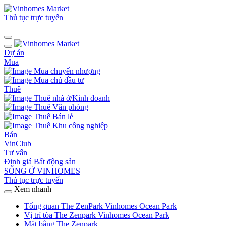
Thủ tục trực tuyến
Dự án
Mua
Mua chuyển nhượng
Mua chủ đầu tư
Thuê
Thuê nhà ở/Kinh doanh
Thuê Văn phòng
Thuê Bán lẻ
Thuê Khu công nghiệp
Bán
VinClub
Tư vấn
Định giá Bất động sản
SỐNG Ở VINHOMES
Thủ tục trực tuyến
Xem nhanh
Tổng quan The ZenPark Vinhomes Ocean Park
Vị trí tòa The Zenpark Vinhomes Ocean Park
Mặt bằng The Zenpark