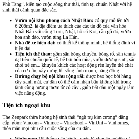
Phù Tang”, kiến tạo cuộc sống thư thái, tĩnh tại chuẩn Nhật với hệ
sinh thái cảnh quan đặc sắc.
Vườn nội khu phong cách Nhật Bản:
có quy mô lên tới
6.208m2, là địa điểm ưa thích của các tín đồ của văn hóa
Nhật Bản với cổng Torii, Nhật, hồ cá Koi, cầu gỗ đỏ, vườn
hoa anh đào, vườn tùng La Hán.
Nhà để xe hiện đại:
có thiết kế thông minh, hệ thống định vị
hiện đại.
Tiện ích thể thao:
gồm sân bóng chuyền, bóng rổ, sân tennis
đạt tiêu chuẩn quốc tế, bể bơi bốn mùa, vườn dưỡng sinh, sân
chơi trẻ em,.. khuyến khích các hoạt động rèn luyện thể chất
của cư dân, xây dựng lối sống lành mạnh, năng động.
Đường chạy bộ nội khu rộng rãi:
được bao bọc bởi hàng
cây xanh mát, cư dân có thể cảm nhận bầu không khí trong
lành cùng hương thơm từ cỏ cây , giúp bắt đầu một ngày làm
việc năng động.
Tiện ích ngoại khu
The Zenpark thừa hưởng hệ sinh thái “ngũ trụ kim cương” đẳng
cấp, gồm: Vincom – Vinmec – Vinschool – VinUni – Vinhomes,
thỏa mãn mọi nhu cầu cuộc sống của cư dân.
Vinhomes:
Hệ thống vận hành - quản lý chuyên nghiệp và