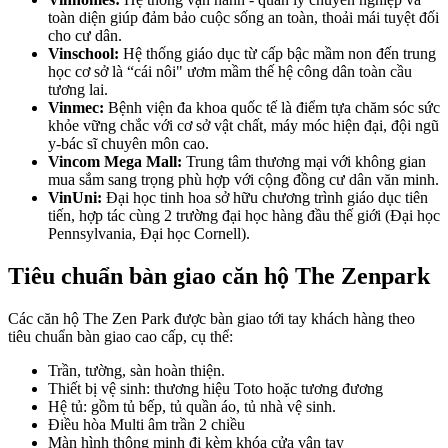
toàn diện giúp đảm bảo cuộc sống an toàn, thoải mái tuyệt đối
cho cư dân.
Vinschool:
Hệ thống giáo dục từ cấp bậc mầm non đến trung
học cơ sở là “cái nôi" ươm mầm thế hệ công dân toàn cầu
tương lai.
Vinmec:
Bệnh viện đa khoa quốc tế là điểm tựa chăm sóc sức
khỏe vững chắc với cơ sở vật chất, máy móc hiện đại, đội ngũ
y-bác sĩ chuyên môn cao.
Vincom Mega Mall:
Trung tâm thương mại với không gian
mua sắm sang trọng phù hợp với cộng đồng cư dân văn minh.
VinUni:
Đại học tinh hoa sở hữu chương trình giáo dục tiên
tiến, hợp tác cùng 2 trường đại học hàng đầu thế giới (Đại học
Pennsylvania, Đại học Cornell).
Tiêu chuẩn bàn giao căn hộ The Zenpark
Các căn hộ The Zen Park được bàn giao tới tay khách hàng theo
tiêu chuẩn bàn giao cao cấp, cụ thể:
Trần, tường, sàn hoàn thiện.
Thiết bị vệ sinh: thương hiệu Toto hoặc tương đương
Hệ tủ: gồm tủ bếp, tủ quần áo, tủ nhà vệ sinh.
Điều hòa Multi âm trần 2 chiều
Màn hình thông minh đi kèm khóa cửa vân tay