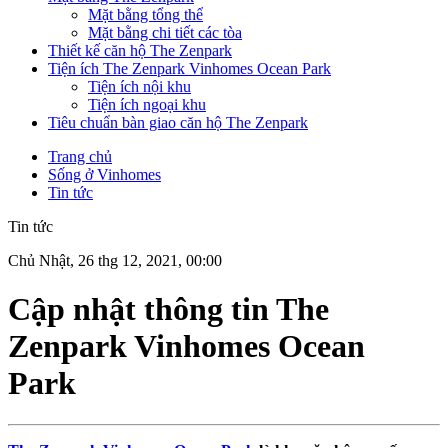
Mặt bằng tổng thể
Mặt bằng chi tiết các tòa
Thiết kế căn hộ The Zenpark
Tiện ích The Zenpark Vinhomes Ocean Park
Tiện ích nội khu
Tiện ích ngoại khu
Tiêu chuẩn bàn giao căn hộ The Zenpark
Trang chủ
Sống ở Vinhomes
Tin tức
Tin tức
Chủ Nhật, 26 thg 12, 2021, 00:00
Cập nhật thông tin The
Zenpark Vinhomes Ocean
Park