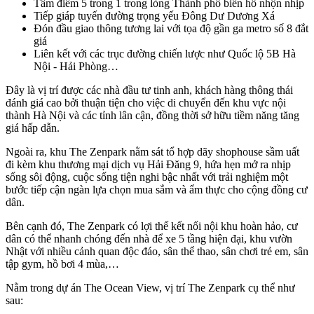
Tâm điểm 5 trong 1 trong lòng Thành phố biển hồ nhộn nhịp
Tiếp giáp tuyến đường trọng yếu Đông Dư Dương Xá
Đón đầu giao thông tương lai với tọa độ gần ga metro số 8 đắt
giá
Liên kết với các trục đường chiến lược như Quốc lộ 5B Hà
Nội - Hải Phòng…
Đây là vị trí được các nhà đầu tư tinh anh, khách hàng thông thái
đánh giá cao bởi thuận tiện cho việc di chuyển đến khu vực nội
thành Hà Nội và các tỉnh lân cận, đồng thời sở hữu tiềm năng tăng
giá hấp dẫn.
Ngoài ra, khu The Zenpark nằm sát tổ hợp dãy shophouse sầm uất
đi kèm khu thương mại dịch vụ Hải Đăng 9, hứa hẹn mở ra nhịp
sống sôi động, cuộc sống tiện nghi bậc nhất với trải nghiệm một
bước tiếp cận ngàn lựa chọn mua sắm và ẩm thực cho cộng đồng cư
dân.
Bên cạnh đó, The Zenpark có lợi thế kết nối nội khu hoàn hảo, cư
dân có thể nhanh chóng đến nhà để xe 5 tầng hiện đại, khu vườn
Nhật với nhiều cảnh quan độc đáo, sân thể thao, sân chơi trẻ em, sân
tập gym, hồ bơi 4 mùa,…
Nằm trong dự án The Ocean View, vị trí The Zenpark cụ thể như
sau: