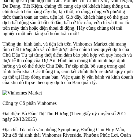
bất động sản phù hợp nhu cầu. Với tiêu chí Chính Xác, Minh Bạch,
Đa Dạng, Tiết Kiệm, chúng tôi cung cấp tới khách hàng thông tin,
chính sách bán hàng đầy đủ, kịp thời, rõ ràng, cùng với phương
thức thanh toán an toàn, tiện lợi. Giờ đây, khách hàng có thể giao
dịch bất động sản ở bất cứ đâu, bất cứ lúc nào, với chỉ vài thao tác
trên máy tính hoặc điện thoại di động. Hãy cùng chúng tôi trải
nghiệm một nền tảng số hoàn toàn mới!
Thông tin, hình ảnh, và tiện ích trên Vinhomes Market chỉ mang
tính chất tương đối và có thể được điều chỉnh theo quyết định của
Chủ Đầu Tư tại từng thời điểm đảm bảo phù hợp với quy hoạch và
thực tế thi công của Dự Án. Hình ảnh mang tính minh họa định
hướng và có thể được Chủ Đầu Tư cập nhật, bổ sung trong quá
trình triển khai. Các thông tin, cam kết chính thức sẽ được quy định
cụ thể tại Hợp đồng mua bán. Việc quản lý vận hành và kinh doanh
của khu đô thị sẽ theo quy định của Ban quản lý.
Công ty Cổ phần Vinhomes
Đại diện: Bà Đào Thị Thu Hương (Theo giấy uỷ quyền số 2012
ngày 20/12/2025)
Địa chỉ: Tòa nhà văn phòng Symphony, Đường Chu Huy Mân,
Khu đô thị sinh thái Vinhomes Riverside, Phường Phúc Lợi, Quận