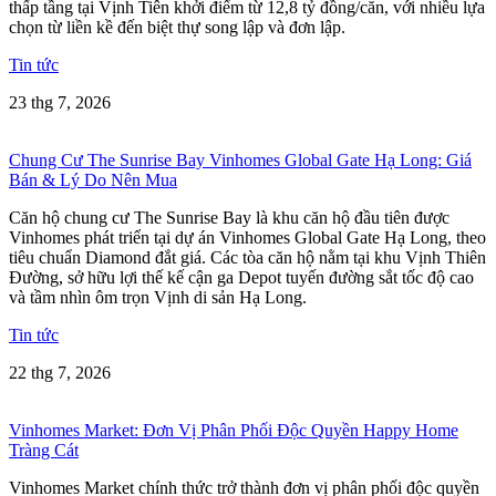
thấp tầng tại Vịnh Tiên khởi điểm từ 12,8 tỷ đồng/căn, với nhiều lựa
chọn từ liền kề đến biệt thự song lập và đơn lập.
Tin tức
23 thg 7, 2026
Chung Cư The Sunrise Bay Vinhomes Global Gate Hạ Long: Giá
Bán & Lý Do Nên Mua
Căn hộ chung cư The Sunrise Bay là khu căn hộ đầu tiên được
Vinhomes phát triển tại dự án Vinhomes Global Gate Hạ Long, theo
tiêu chuẩn Diamond đắt giá. Các tòa căn hộ nằm tại khu Vịnh Thiên
Đường, sở hữu lợi thế kế cận ga Depot tuyến đường sắt tốc độ cao
và tầm nhìn ôm trọn Vịnh di sản Hạ Long.
Tin tức
22 thg 7, 2026
Vinhomes Market: Đơn Vị Phân Phối Độc Quyền Happy Home
Tràng Cát
Vinhomes Market chính thức trở thành đơn vị phân phối độc quyền