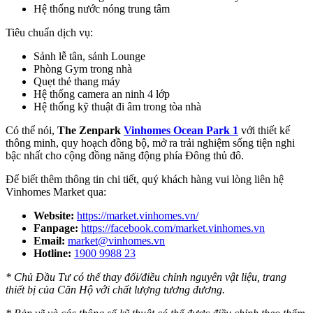
Hệ thống nước nóng trung tâm
Tiêu chuẩn dịch vụ:
Sảnh lễ tân, sảnh Lounge
Phòng Gym trong nhà
Quẹt thẻ thang máy
Hệ thống camera an ninh 4 lớp
Hệ thống kỹ thuật đi âm trong tòa nhà
Có thể nói,
The Zenpark
Vinhomes Ocean Park 1
với thiết kế
thông minh, quy hoạch đồng bộ, mở ra trải nghiệm sống tiện nghi
bậc nhất cho cộng đồng năng động phía Đông thủ đô.
Để biết thêm thông tin chi tiết, quý khách hàng vui lòng liên hệ
Vinhomes Market qua:
Website:
https://market.vinhomes.vn/
Fanpage:
https://facebook.com/market.vinhomes.vn
Email:
market@vinhomes.vn
Hotline:
1900 9988 23
* Chủ Đầu Tư có thể thay đổi/điều chỉnh nguyên vật liệu, trang
thiết bị của Căn Hộ với chất lượng tương đương.