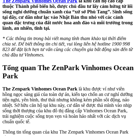
The Zenpark Vinhomes Ocean Park
là khu căn hộ cao cấp
thuộc Thành phố biển hồ, được chủ đầu tư lấy cảm hứng từ lối
sống nghỉ dưỡng chuẩn xanh của “xứ sở Phù Tang”. Sinh sống
tại đây, cư dân như lạc vào Nhật Bản thu nhỏ với các cảnh
quan đặc trưng của đất nước hoa anh đào và môi trường trong
lành, an nhiên, tĩnh tại.
* Các thông tin trong bài viết mang tính tham khảo tại thời điểm
chia sẻ. Để biết thông tin chi tiết, vui lòng liên hệ hotline 1900 998
823 để đặt lịch hẹn tư vấn cùng các chuyên gia bất động sản đến từ
chủ đầu tư Vinhomes.
Tổng quan The ZenPark Vinhomes Ocean
Park
The Zenpark Vinhomes Ocean Park
là khu được ví như viên
hồng ngọc sáng giá của toàn dự án, kiến tạo chốn an cư nghỉ dưỡng
tiện nghi, yên bình, thư thái nhưng không kém phần sôi động, náo
nhiệt. Sở hữu căn hộ tại khu này, cư dân sẽ được thả mình vào nhịp
sống thời thượng của khu đô thị đẳng cấp Vinhomes Ocean Park,
trải nghiệm cuộc sống trọn vẹn và hoàn hảo nhất với các dịch vụ
chuẩn quốc tế.
Thông tin tổng quan của khu The Zenpark Vinhomes Ocean Park