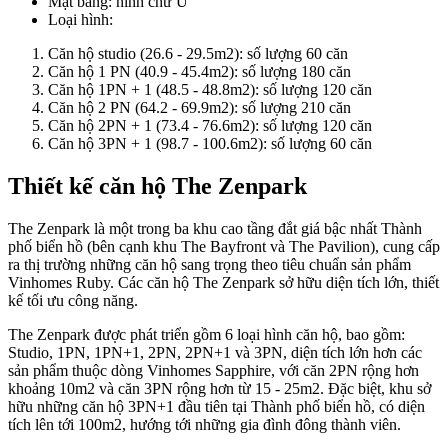
Mặt bằng: hình chữ U
Loại hình:
Căn hộ studio (26.6 - 29.5m2): số lượng 60 căn
Căn hộ 1 PN (40.9 - 45.4m2): số lượng 180 căn
Căn hộ 1PN + 1 (48.5 - 48.8m2): số lượng 120 căn
Căn hộ 2 PN (64.2 - 69.9m2): số lượng 210 căn
Căn hộ 2PN + 1 (73.4 - 76.6m2): số lượng 120 căn
Căn hộ 3PN + 1 (98.7 - 100.6m2): số lượng 60 căn
Thiết kế căn hộ The Zenpark
The Zenpark là một trong ba khu cao tầng đắt giá bậc nhất Thành
phố biển hồ (bên cạnh khu The Bayfront và The Pavilion), cung cấp
ra thị trường những căn hộ sang trọng theo tiêu chuẩn sản phẩm
Vinhomes Ruby. Các căn hộ The Zenpark sở hữu diện tích lớn, thiết
kế tối ưu công năng.
The Zenpark được phát triển gồm 6 loại hình căn hộ, bao gồm:
Studio, 1PN, 1PN+1, 2PN, 2PN+1 và 3PN, diện tích lớn hơn các
sản phẩm thuộc dòng Vinhomes Sapphire, với căn 2PN rộng hơn
khoảng 10m2 và căn 3PN rộng hơn từ 15 - 25m2. Đặc biệt, khu sở
hữu những căn hộ 3PN+1 đầu tiên tại Thành phố biển hồ, có diện
tích lên tới 100m2, hướng tới những gia đình đông thành viên.