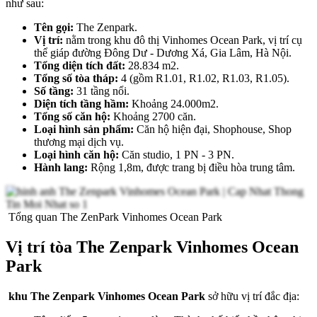
như sau:
Tên gọi:
The Zenpark.
Vị trí:
nằm trong khu đô thị Vinhomes Ocean Park, vị trí cụ
thể giáp đường Đông Dư - Dương Xá, Gia Lâm, Hà Nội.
Tổng diện tích đất:
28.834 m2.
Tổng số tòa tháp:
4 (gồm R1.01, R1.02, R1.03, R1.05).
Số tầng:
31 tầng nổi.
Diện tích tầng hầm:
Khoảng 24.000m2.
Tổng số căn hộ:
Khoảng 2700 căn.
Loại hình sản phẩm:
Căn hộ hiện đại, Shophouse, Shop
thương mại dịch vụ.
Loại hình căn hộ:
Căn studio, 1 PN - 3 PN.
Hành lang:
Rộng 1,8m, được trang bị điều hòa trung tâm.
Tổng quan The ZenPark Vinhomes Ocean Park
Vị trí tòa The Zenpark Vinhomes Ocean
Park
khu The Zenpark Vinhomes Ocean Park
sở hữu vị trí đắc địa: