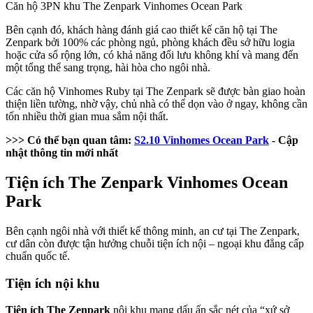
Căn hộ 3PN khu The Zenpark Vinhomes Ocean Park
Bên cạnh đó, khách hàng đánh giá cao thiết kế căn hộ tại The
Zenpark bởi 100% các phòng ngủ, phòng khách đều sở hữu logia
hoặc cửa sổ rộng lớn, có khả năng đối lưu không khí và mang đến
một tổng thể sang trọng, hài hòa cho ngôi nhà.
Các căn hộ Vinhomes Ruby tại The Zenpark sẽ được bàn giao hoàn
thiện liền tường, nhờ vậy, chủ nhà có thể dọn vào ở ngay, không cần
tốn nhiều thời gian mua sắm nội thất.
>>> Có thể bạn quan tâm:
S2.10 Vinhomes Ocean Park
- Cập
nhật thông tin mới nhất
Tiện ích The Zenpark Vinhomes Ocean
Park
Bên cạnh ngôi nhà với thiết kế thông minh, an cư tại The Zenpark,
cư dân còn được tận hưởng chuỗi tiện ích nội – ngoại khu đẳng cấp
chuẩn quốc tế.
Tiện ích nội khu
Tiện ích The Zenpark
nội khu mang dấu ấn sắc nét của “xứ sở