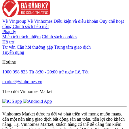
Về Vingroup
Về Vinhomes
Điều kiện và điều khoản
Quy chế hoạt
động
Chính sách bảo mật
Pháp lý
Miễn trừ trách nhiệm
Chính sách cookies
Hỗ trợ
Tư vấn
Câu hỏi thường gặp
Trung tâm giao dịch
Tuyển dụng
Hotline
1900 998 823
Từ 8:30 - 20:00 trừ ngày Lễ, Tết
market@vinhomes.vn
Theo dõi Vinhomes Market
Vinhomes Market được ra đời và phát triển với mong muốn mang
đến một nền tảng giao dịch bất động sản an toàn, tiện lợi cho khách
hàng. Tại Vinhomes Market, khách hàng có thể dễ dàng tìm kiếm