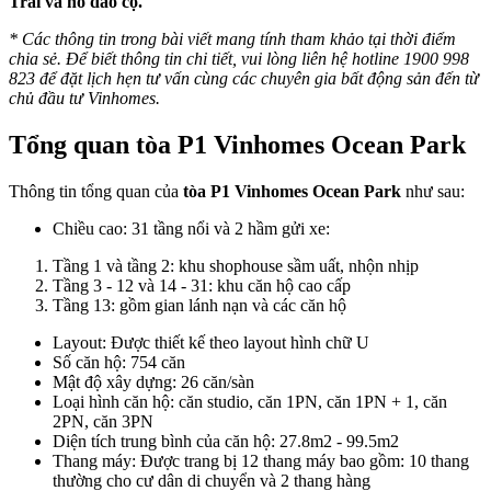
Trai và hồ đảo cọ.
* Các thông tin trong bài viết mang tính tham khảo tại thời điểm
chia sẻ. Để biết thông tin chi tiết, vui lòng liên hệ hotline 1900 998
823 để đặt lịch hẹn tư vấn cùng các chuyên gia bất động sản đến từ
chủ đầu tư Vinhomes.
Tổng quan tòa P1 Vinhomes Ocean Park
Thông tin tổng quan của
tòa P1 Vinhomes Ocean Park
như sau:
Chiều cao: 31 tầng nổi và 2 hầm gửi xe:
Tầng 1 và tầng 2: khu shophouse sầm uất, nhộn nhịp
Tầng 3 - 12 và 14 - 31: khu căn hộ cao cấp
Tầng 13: gồm gian lánh nạn và các căn hộ
Layout: Được thiết kế theo layout hình chữ U
Số căn hộ: 754 căn
Mật độ xây dựng: 26 căn/sàn
Loại hình căn hộ: căn studio, căn 1PN, căn 1PN + 1, căn
2PN, căn 3PN
Diện tích trung bình của căn hộ: 27.8m2 - 99.5m2
Thang máy: Được trang bị 12 thang máy bao gồm: 10 thang
thường cho cư dân di chuyển và 2 thang hàng