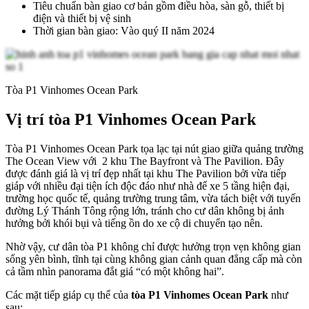
Tiêu chuẩn bàn giao cơ bản gồm điều hòa, sàn gỗ, thiết bị
điện và thiết bị vệ sinh
Thời gian bàn giao: Vào quý II năm 2024
Tòa P1 Vinhomes Ocean Park
Vị trí tòa P1 Vinhomes Ocean Park
Tòa P1 Vinhomes Ocean Park tọa lạc tại nút giao giữa quảng trường
The Ocean View với 2 khu The Bayfront và The Pavilion. Đây
được đánh giá là vị trí đẹp nhất tại khu The Pavilion bởi vừa tiếp
giáp với nhiều đại tiện ích độc đáo như nhà để xe 5 tầng hiện đại,
trường học quốc tế, quảng trường trung tâm, vừa tách biệt với tuyến
đường Lý Thánh Tông rộng lớn, tránh cho cư dân không bị ảnh
hưởng bởi khói bụi và tiếng ồn do xe cộ di chuyển tạo nên.
Nhờ vậy, cư dân tòa P1 không chỉ được hưởng trọn vẹn không gian
sống yên bình, tĩnh tại cùng không gian cảnh quan đẳng cấp mà còn
cả tầm nhìn panorama đắt giá “có một không hai”.
Các mặt tiếp giáp cụ thể của
tòa P1 Vinhomes Ocean Park
như
sau: