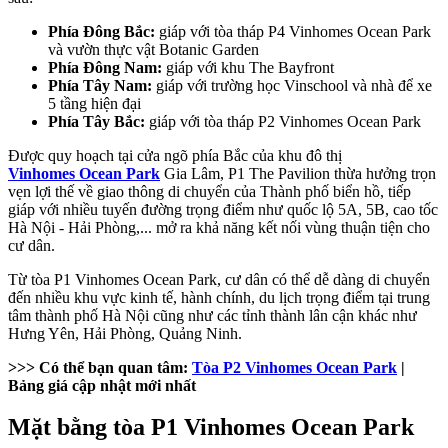
Phía Đông Bắc:
giáp với tòa tháp P4 Vinhomes Ocean Park
và vườn thực vật Botanic Garden
Phía Đông Nam:
giáp với khu The Bayfront
Phía Tây Nam:
giáp với trường học Vinschool và nhà để xe
5 tầng hiện đại
Phía Tây Bắc:
giáp với tòa tháp P2 Vinhomes Ocean Park
Được quy hoạch tại cửa ngõ phía Bắc của khu đô thị
Vinhomes Ocean Park
Gia Lâm, P1 The Pavilion thừa hưởng trọn
vẹn lợi thế về giao thông di chuyển của Thành phố biển hồ, tiếp
giáp với nhiều tuyến đường trọng điểm như quốc lộ 5A, 5B, cao tốc
Hà Nội - Hải Phòng,... mở ra khả năng kết nối vùng thuận tiện cho
cư dân.
Từ tòa P1 Vinhomes Ocean Park, cư dân có thể dễ dàng di chuyển
đến nhiều khu vực kinh tế, hành chính, du lịch trọng điểm tại trung
tâm thành phố Hà Nội cũng như các tỉnh thành lân cận khác như
Hưng Yên, Hải Phòng, Quảng Ninh.
>>> Có thể bạn quan tâm:
Tòa P2 Vinhomes Ocean Park
|
Bảng giá cập nhật mới nhất
Mặt bằng tòa P1 Vinhomes Ocean Park