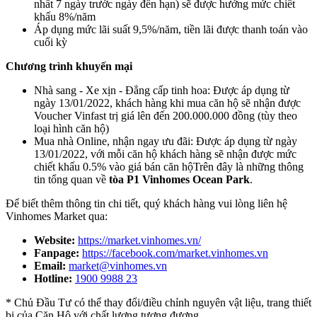
nhất 7 ngày trước ngày đến hạn) sẽ được hưởng mức chiết
khấu 8%/năm
Áp dụng mức lãi suất 9,5%/năm, tiền lãi được thanh toán vào
cuối kỳ
Chương trình khuyến mại
Nhà sang - Xe xịn - Đẳng cấp tinh hoa: Được áp dụng từ
ngày 13/01/2022, khách hàng khi mua căn hộ sẽ nhận được
Voucher Vinfast trị giá lên đến 200.000.000 đồng (tùy theo
loại hình căn hộ)
Mua nhà Online, nhận ngay ưu đãi: Được áp dụng từ ngày
13/01/2022, với mỗi căn hộ khách hàng sẽ nhận được mức
chiết khấu 0.5% vào giá bán căn hộTrên đây là những thông
tin tổng quan về
tòa P1 Vinhomes Ocean Park
.
Để biết thêm thông tin chi tiết, quý khách hàng vui lòng liên hệ
Vinhomes Market qua:
Website:
https://market.vinhomes.vn/
Fanpage:
https://facebook.com/market.vinhomes.vn
Email:
market@vinhomes.vn
Hotline:
1900 9988 23
* Chủ Đầu Tư có thể thay đổi/điều chỉnh nguyên vật liệu, trang thiết
bị của Căn Hộ với chất lượng tương đương.