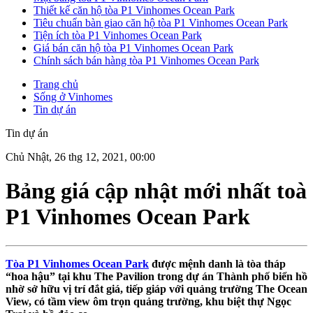
Thiết kế căn hộ tòa P1 Vinhomes Ocean Park
Tiêu chuẩn bàn giao căn hộ tòa P1 Vinhomes Ocean Park
Tiện ích tòa P1 Vinhomes Ocean Park
Giá bán căn hộ tòa P1 Vinhomes Ocean Park
Chính sách bán hàng tòa P1 Vinhomes Ocean Park
Trang chủ
Sống ở Vinhomes
Tin dự án
Tin dự án
Chủ Nhật, 26 thg 12, 2021, 00:00
Bảng giá cập nhật mới nhất toà
P1 Vinhomes Ocean Park
Tòa P1 Vinhomes Ocean Park
được mệnh danh là tòa tháp
“hoa hậu” tại khu The Pavilion trong dự án Thành phố biển hồ
nhờ sở hữu vị trí đắt giá, tiếp giáp với quảng trường The Ocean
View, có tầm view ôm trọn quảng trường, khu biệt thự Ngọc