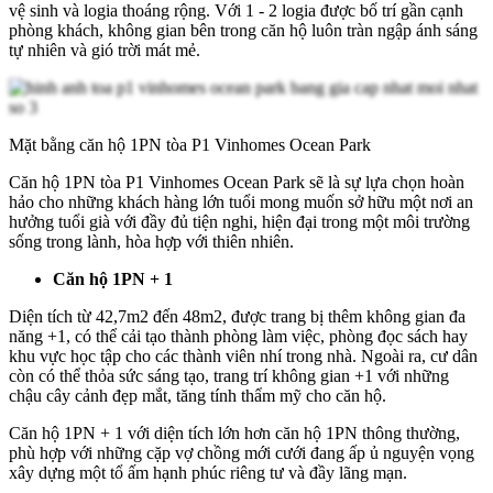
vệ sinh và logia thoáng rộng. Với 1 - 2 logia được bố trí gần cạnh
phòng khách, không gian bên trong căn hộ luôn tràn ngập ánh sáng
tự nhiên và gió trời mát mẻ.
Mặt bằng căn hộ 1PN tòa P1 Vinhomes Ocean Park
Căn hộ 1PN tòa P1 Vinhomes Ocean Park sẽ là sự lựa chọn hoàn
hảo cho những khách hàng lớn tuổi mong muốn sở hữu một nơi an
hưởng tuổi già với đầy đủ tiện nghi, hiện đại trong một môi trường
sống trong lành, hòa hợp với thiên nhiên.
Căn hộ 1PN + 1
Diện tích từ 42,7m2 đến 48m2, được trang bị thêm không gian đa
năng +1, có thể cải tạo thành phòng làm việc, phòng đọc sách hay
khu vực học tập cho các thành viên nhí trong nhà. Ngoài ra, cư dân
còn có thể thỏa sức sáng tạo, trang trí không gian +1 với những
chậu cây cảnh đẹp mắt, tăng tính thẩm mỹ cho căn hộ.
Căn hộ 1PN + 1 với diện tích lớn hơn căn hộ 1PN thông thường,
phù hợp với những cặp vợ chồng mới cưới đang ấp ủ nguyện vọng
xây dựng một tổ ấm hạnh phúc riêng tư và đầy lãng mạn.