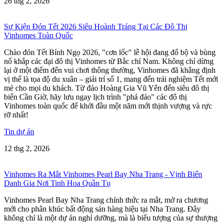
26 thg 2, 2026
Sự Kiện Đón Tết 2026 Siêu Hoành Tráng Tại Các Đô Thị
Vinhomes Toàn Quốc
Chào đón Tết Bính Ngọ 2026, "cơn lốc" lễ hội đang đổ bộ và bùng
nổ khắp các đại đô thị Vinhomes từ Bắc chí Nam. Không chỉ dừng
lại ở một điểm đến vui chơi thông thường, Vinhomes đã khẳng định
vị thế là tọa độ du xuân – giải trí số 1, mang đến trải nghiệm Tết mới
mẻ cho mọi du khách. Từ đảo Hoàng Gia Vũ Yên đến siêu đô thị
biển Cần Giờ, hãy lưu ngay lịch trình "phá đảo" các đô thị
Vinhomes toàn quốc để khởi đầu một năm mới thịnh vượng và rực
rỡ nhất!
Tin dự án
12 thg 2, 2026
Vinhomes Ra Mắt Vinhomes Pearl Bay Nha Trang - Vịnh Biển
Danh Gia Nơi Tinh Hoa Quần Tụ
Vinhomes Pearl Bay Nha Trang chính thức ra mắt, mở ra chương
mới cho phân khúc bất động sản hàng hiệu tại Nha Trang. Đây
không chỉ là một dự án nghỉ dưỡng, mà là biểu tượng của sự thượng