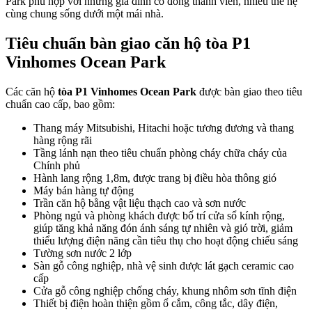
Park phù hợp với những gia đình có đông thành viên, nhiều thế hệ
cùng chung sống dưới một mái nhà.
Tiêu chuẩn bàn giao căn hộ tòa P1
Vinhomes Ocean Park
Các căn hộ
tòa P1 Vinhomes Ocean Park
được bàn giao theo tiêu
chuẩn cao cấp, bao gồm:
Thang máy Mitsubishi, Hitachi hoặc tương đương và thang
hàng rộng rãi
Tầng lánh nạn theo tiêu chuẩn phòng cháy chữa cháy của
Chính phủ
Hành lang rộng 1,8m, được trang bị điều hòa thông gió
Máy bán hàng tự động
Trần căn hộ bằng vật liệu thạch cao và sơn nước
Phòng ngủ và phòng khách được bố trí cửa sổ kính rộng,
giúp tăng khả năng đón ánh sáng tự nhiên và gió trời, giảm
thiểu lượng điện năng cần tiêu thụ cho hoạt động chiếu sáng
Tường sơn nước 2 lớp
Sàn gỗ công nghiệp, nhà vệ sinh được lát gạch ceramic cao
cấp
Cửa gỗ công nghiệp chống cháy, khung nhôm sơn tĩnh điện
Thiết bị điện hoàn thiện gồm ổ cắm, công tắc, dây điện,