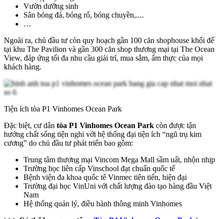
Vườn dưỡng sinh
Sân bóng đá, bóng rổ, bóng chuyền,....
…
Ngoài ra, chủ đầu tư còn quy hoạch gần 100 căn shophouse khối đế
tại khu The Pavilion và gần 300 căn shop thương mại tại The Ocean
View, đáp ứng tối đa nhu cầu giải trí, mua sắm, ẩm thực của mọi
khách hàng.
Tiện ích tòa P1 Vinhomes Ocean Park
Đặc biệt, cư dân
tòa P1 Vinhomes Ocean Park
còn được tận
hưởng chất sống tiện nghi với hệ thống đại tiện ích “ngũ trụ kim
cương” do chủ đầu tư phát triển bao gồm:
Trung tâm thương mại Vincom Mega Mall sầm uất, nhộn nhịp
Trường học liên cấp Vinschool đạt chuẩn quốc tế
Bệnh viện đa khoa quốc tế Vinmec tiên tiến, hiện đại
Trường đại học VinUni với chất lượng đào tạo hàng đầu Việt
Nam
Hệ thống quản lý, điều hành thông minh Vinhomes