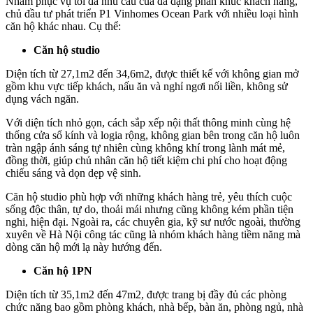
Nhằm phục vụ tối đa nhu cầu của đa dạng phân khúc khách hàng,
chủ đầu tư phát triển P1 Vinhomes Ocean Park với nhiều loại hình
căn hộ khác nhau. Cụ thể:
Căn hộ studio
Diện tích từ 27,1m2 đến 34,6m2, được thiết kế với không gian mở
gồm khu vực tiếp khách, nấu ăn và nghỉ ngơi nối liền, không sử
dụng vách ngăn.
Với diện tích nhỏ gọn, cách sắp xếp nội thất thông minh cùng hệ
thống cửa sổ kính và logia rộng, không gian bên trong căn hộ luôn
tràn ngập ánh sáng tự nhiên cùng không khí trong lành mát mẻ,
đồng thời, giúp chủ nhân căn hộ tiết kiệm chi phí cho hoạt động
chiếu sáng và dọn dẹp vệ sinh.
Căn hộ studio phù hợp với những khách hàng trẻ, yêu thích cuộc
sống độc thân, tự do, thoải mái nhưng cũng không kém phần tiện
nghi, hiện đại. Ngoài ra, các chuyên gia, kỹ sư nước ngoài, thường
xuyên về Hà Nội công tác cũng là nhóm khách hàng tiềm năng mà
dòng căn hộ mới lạ này hướng đến.
Căn hộ 1PN
Diện tích từ 35,1m2 đến 47m2, được trang bị đầy đủ các phòng
chức năng bao gồm phòng khách, nhà bếp, bàn ăn, phòng ngủ, nhà