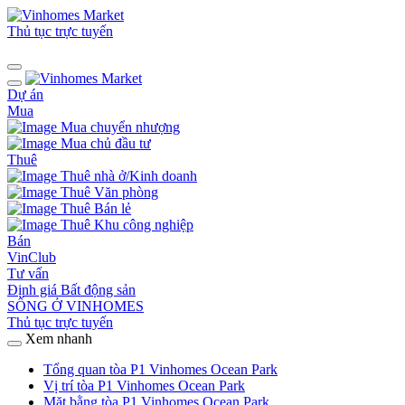
Thủ tục trực tuyến
Dự án
Mua
Mua chuyển nhượng
Mua chủ đầu tư
Thuê
Thuê nhà ở/Kinh doanh
Thuê Văn phòng
Thuê Bán lẻ
Thuê Khu công nghiệp
Bán
VinClub
Tư vấn
Định giá Bất động sản
SỐNG Ở VINHOMES
Thủ tục trực tuyến
Xem nhanh
Tổng quan tòa P1 Vinhomes Ocean Park
Vị trí tòa P1 Vinhomes Ocean Park
Mặt bằng tòa P1 Vinhomes Ocean Park