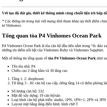
Với tọa độ đắt giá, thiết kế thông minh cùng chuỗi tiện ích hấp d
* Các thông tin trong bài viết mang tính tham khảo tại thời điểm chia 
tư Vinhomes.
Tổng quan tòa P4 Vinhomes Ocean Park
P4 Vinhomes Ocean Park là tòa căn hộ đầu tiên nằm trong “ốc đảo xa
những ưu điểm nổi bật của Vinhomes Ruby và Vinhomes Sapphire.
Một số thông tin tổng quan về
tòa P4 Vinhomes Ocean Park
như sa
Tên tòa nhà: P4
Chiều cao 2 tầng hầm và 30 tầng cao
Tầng 1, 2: shophouse
Từ tầng 3 - 30: căn hộ cao cấp, riêng tầng 14 có thêm phòng lá
Số lượng căn hộ: 532
Mật độ xây dựng: 19 căn hộ/sàn
Loại hình căn hộ phát triển: studio, 1PN, 1PN+1, 2PN và 3PN
Layout mặt bằng tầng điển hình: hình chữ T