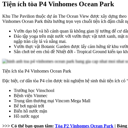
Tiện ích tòa P4 Vinhomes Ocean Park
Khu The Pavilion thuộc dự án The Ocean View được xây dựng theo mô
Vinhomes Ocean Park thừa hưởng trọn vẹn chuỗi tiện ích đậm chất n
Vườn dạo bộ và hồ cảnh quan là không gian lý tưởng để cư dâ
Đảo tập yoga trên mặt nước với vườn thực vật tươi xanh, mặt n
ngập tràn cây lá và nắng mai.
Vườn thực vật Botanic Garden được lấy cảm hứng từ khu vườn n
Sân chơi trẻ em chủ đề Nhiệt đới - Tropical Ground kiến tạo kh
Tiện ích tòa P4 Vinhomes Ocean Park
Đặc biệt, cư dân tòa P4 còn được trải nghiệm hệ sinh thái tiện ích 
Trường học Vinschool
Bệnh viện Vinmec
Trung tâm thương mại Vincom Mega Mall
Bể bơi ngoài trời
Biển hồ nước mặn
Hồ nước ngọt
>>> Có thể bạn quan tâm:
Tòa P2 Vinhomes Ocean Park
| Bảng 