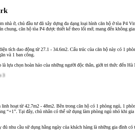
ark
ếm nhà ở, chủ đầu tư đã xây dựng đa dạng loại hình căn hộ ở tòa P4 
n chung, căn hộ tòa P4 được thiết kế theo lối mở, mang đến không gia
ện tích dao động từ 27.1 - 34.6m2. Cấu trúc của căn hộ này có 1 phò
găn và 1 ban công.
io là lựa chọn hoàn hảo của những người độc thân, giới tri thức đến Hà
linh hoạt từ 42.7m2 - 48m2. Bên trong căn hộ có 1 phòng ngủ, 1 phòn
 năng “+1”. Tại đây, chủ nhân có thể sử dụng làm phòng ngủ nhỏ khi gi
ủ nhu cầu sử dụng hằng ngày của khách hàng là những gia đình có từ 