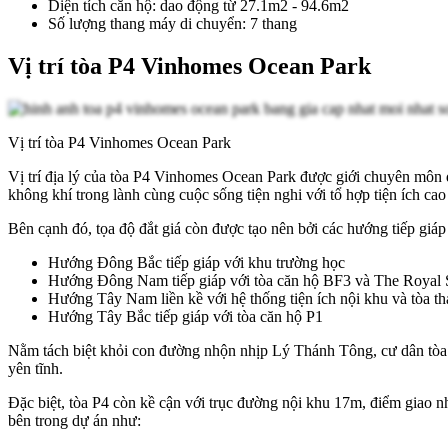
Diện tích căn hộ: dao động từ 27.1m2 - 94.6m2
Số lượng thang máy di chuyển: 7 thang
Vị trí tòa P4 Vinhomes Ocean Park
Vị trí tòa P4 Vinhomes Ocean Park
Vị trí địa lý của tòa P4 Vinhomes Ocean Park được giới chuyên môn 
không khí trong lành cùng cuộc sống tiện nghi với tổ hợp tiện ích c
Bên cạnh đó, tọa độ đắt giá còn được tạo nên bởi các hướng tiếp giáp
Hướng Đông Bắc tiếp giáp với khu trường học
Hướng Đông Nam tiếp giáp với tòa căn hộ BF3 và The Royal 
Hướng Tây Nam liền kề với hệ thống tiện ích nội khu và tòa t
Hướng Tây Bắc tiếp giáp với tòa căn hộ P1
Nằm tách biệt khỏi con đường nhộn nhịp Lý Thánh Tông, cư dân tòa 
yên tĩnh.
Đặc biệt, tòa P4 còn kề cận với trục đường nội khu 17m, điểm giao n
bên trong dự án như: