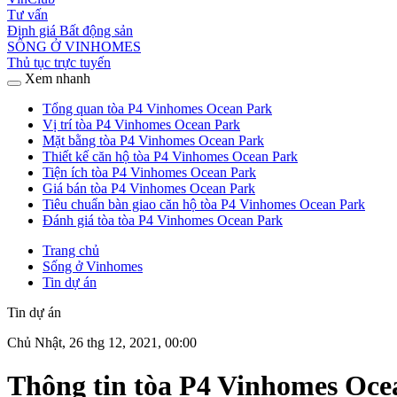
Tư vấn
Định giá Bất động sản
SỐNG Ở VINHOMES
Thủ tục trực tuyến
Xem nhanh
Tổng quan tòa P4 Vinhomes Ocean Park
Vị trí tòa P4 Vinhomes Ocean Park
Mặt bằng tòa P4 Vinhomes Ocean Park
Thiết kế căn hộ tòa P4 Vinhomes Ocean Park
Tiện ích tòa P4 Vinhomes Ocean Park
Giá bán tòa P4 Vinhomes Ocean Park
Tiêu chuẩn bàn giao căn hộ tòa P4 Vinhomes Ocean Park
Đánh giá tòa tòa P4 Vinhomes Ocean Park
Trang chủ
Sống ở Vinhomes
Tin dự án
Tin dự án
Chủ Nhật, 26 thg 12, 2021, 00:00
Thông tin tòa P4 Vinhomes Oce