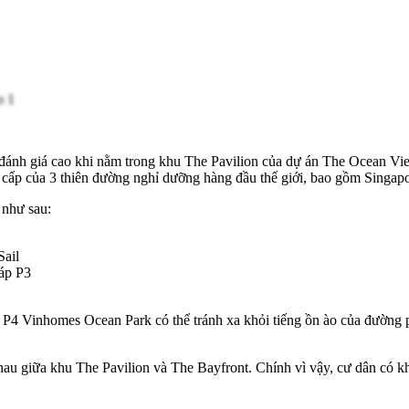
đánh giá cao khi nằm trong khu The Pavilion của dự án The Ocean View
ao cấp của 3 thiên đường nghỉ dưỡng hàng đầu thế giới, bao gồm Singa
 như sau:
Sail
háp P3
P4 Vinhomes Ocean Park có thể tránh xa khỏi tiếng ồn ào của đường p
hau giữa khu The Pavilion và The Bayfront. Chính vì vậy, cư dân có k