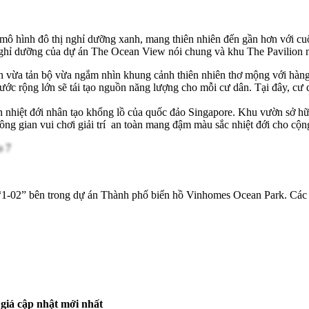
 hình đô thị nghỉ dưỡng xanh, mang thiên nhiên đến gần hơn với cuộ
ghỉ dưỡng của dự án The Ocean View nói chung và khu The Pavilion nó
n vừa tản bộ vừa ngắm nhìn khung cảnh thiên nhiên thơ mộng với hàn
ước rộng lớn sẽ tái tạo nguồn năng lượng cho mỗi cư dân. Tại đây, cư 
hiệt đới nhân tạo khổng lồ của quốc đảo Singapore. Khu vườn sở hữu 18
ông gian vui chơi giải trí an toàn mang đậm màu sắc nhiệt đới cho cộn
có “1-02” bên trong dự án Thành phố biển hồ Vinhomes Ocean Park. Các 
giá cập nhật mới nhất