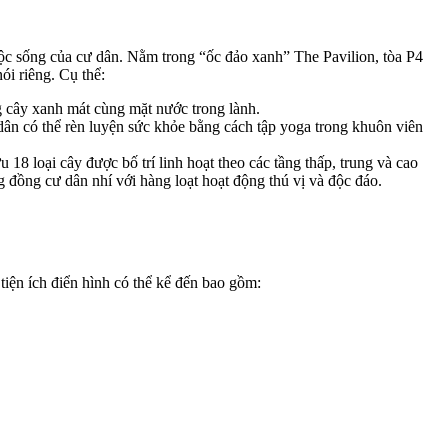
c sống của cư dân. Nằm trong “ốc đảo xanh” The Pavilion, tòa P4
i riêng. Cụ thể:
g cây xanh mát cùng mặt nước trong lành.
dân có thể rèn luyện sức khỏe bằng cách tập yoga trong khuôn viên
 loại cây được bố trí linh hoạt theo các tầng thấp, trung và cao
g đồng cư dân nhí với hàng loạt hoạt động thú vị và độc đáo.
tiện ích điển hình có thể kể đến bao gồm: