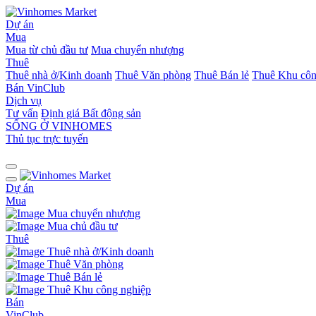
Dự án
Mua
Mua từ chủ đầu tư
Mua chuyển nhượng
Thuê
Thuê nhà ở/Kinh doanh
Thuê Văn phòng
Thuê Bán lẻ
Thuê Khu côn
Bán
VinClub
Dịch vụ
Tư vấn
Định giá Bất động sản
SỐNG Ở VINHOMES
Thủ tục trực tuyến
Dự án
Mua
Mua chuyển nhượng
Mua chủ đầu tư
Thuê
Thuê nhà ở/Kinh doanh
Thuê Văn phòng
Thuê Bán lẻ
Thuê Khu công nghiệp
Bán
VinClub