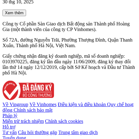
30 thg 10, 2025
Xem thêm
Công ty Cổ phần Sàn Giao dịch Bất động sản Thành phố Hoàng
Gia (một thành viên của công ty CP Vinhomes).
Số 72A, đường Nguyễn Trãi, Phường Thượng Đình, Quận Thanh
Xuân, Thành phố Hà Nội, Việt Nam.
Giấy chứng nhận đăng ký doanh nghiệp, mã số doanh nghiệp:
0103970225, đăng ký lần đầu ngày 11/06/2009, đăng ký thay đổi
lần thứ 14 ngày 12/12/2019, cấp bởi Sở Kế hoạch và Đầu tư Thành
phố Hà Nội.
Về Vingroup
Về Vinhomes
Điều kiện và điều khoản
Quy chế hoạt
động
Chính sách bảo mật
Pháp lý
Miễn trừ trách nhiệm
Chính sách cookies
Hỗ trợ
Tư vấn
Câu hỏi thường gặp
Trung tâm giao dịch
Tuyển dụng