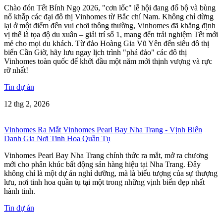
Chào đón Tết Bính Ngọ 2026, "cơn lốc" lễ hội đang đổ bộ và bùng
nổ khắp các đại đô thị Vinhomes từ Bắc chí Nam. Không chỉ dừng
lại ở một điểm đến vui chơi thông thường, Vinhomes đã khẳng định
vị thế là tọa độ du xuân – giải trí số 1, mang đến trải nghiệm Tết mới
mẻ cho mọi du khách. Từ đảo Hoàng Gia Vũ Yên đến siêu đô thị
biển Cần Giờ, hãy lưu ngay lịch trình "phá đảo" các đô thị
Vinhomes toàn quốc để khởi đầu một năm mới thịnh vượng và rực
rỡ nhất!
Tin dự án
12 thg 2, 2026
Vinhomes Ra Mắt Vinhomes Pearl Bay Nha Trang - Vịnh Biển
Danh Gia Nơi Tinh Hoa Quần Tụ
Vinhomes Pearl Bay Nha Trang chính thức ra mắt, mở ra chương
mới cho phân khúc bất động sản hàng hiệu tại Nha Trang. Đây
không chỉ là một dự án nghỉ dưỡng, mà là biểu tượng của sự thượng
lưu, nơi tinh hoa quần tụ tại một trong những vịnh biển đẹp nhất
hành tinh.
Tin dự án