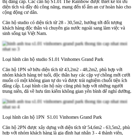
thị đẳng cấp. Các căn hộ S1.01 The Rainbow được thiết kế tối ưu
diện tích và đầy đủ công năng, mang đến tổ ấm an cư hoàn hảo cho
cộng động cư dân.
Căn hộ studio có diện tích từ 28 - 30,5m2, hướng tới đối tượng
khách hàng độc thân và chuyên gia nước ngoài sang làm việc và
sinh sống tại Việt Nam.
Loại hình căn hộ studio S1.01 Vinhomes Grand Park
Căn hộ 1PN sở hữu diện tích từ 43,2m2 - 48,2m2, phù hợp với
nhóm khách hàng trẻ tuổi, độc thân hay các cặp vợ chồng mới cưới
muốn có một không gian tự do và được trải nghiệm chuỗi tiện ích
đẳng cấp. Loại hình căn hộ này cũng phù hợp với những người
trung niên, đã về hưu tìm kiếm không gian yên bình để nghỉ dưỡng.
Loại hình căn hộ 1PN S1.01 Vinhomes Grand Park
Căn hộ 2PN được xây dựng với diện tích từ 54,6m2 - 63,5m2, phù
hợp với nhóm khách hàng là gia đình hạt nhân 3 - 4 thành viên,