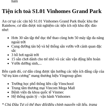
hầm
Tiện ích toà S1.01 Vinhomes Grand Park
An cư tại các căn hộ S1.01 Vinhomes Grand Park thuộc khu the
Rainbow, cư dân được trải nghiệm các tiện ích nội khu độc đáo
như:
Hơn 30 sân tập thể dục thể thao cùng hơn 50 máy tập đa năng
ngoài trời
Cung đường tản bộ và hệ thống sân vườn với cảnh quan đặc
sắc
3 hồ bơi ngoài trời
15 sân chơi dành cho trẻ nhỏ và các sân vận động liên hoàn
Vườn dưỡng sinh,...
Bên cạnh đó, cư dân cũng được tận hưởng các tiện ích đẳng cấp của
“tứ trụ kim cương” mang thương hiệu Vingroup gồm:
Trường học phổ thông liên cấp Vinschool
Trung tâm thương mại Vincom Mega Mall
Bệnh viện đa khoa quốc tế Vinmec
Hệ thống quản lý - vận hành Vinhomes
* Chủ Đầu Tư có thể thay đổi/điều chỉnh nguyên vật liệu, trang