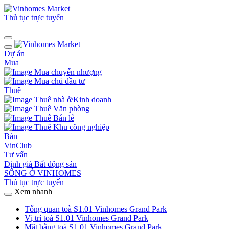
Thủ tục trực tuyến
Dự án
Mua
Mua chuyển nhượng
Mua chủ đầu tư
Thuê
Thuê nhà ở/Kinh doanh
Thuê Văn phòng
Thuê Bán lẻ
Thuê Khu công nghiệp
Bán
VinClub
Tư vấn
Định giá Bất động sản
SỐNG Ở VINHOMES
Thủ tục trực tuyến
Xem nhanh
Tổng quan toà S1.01 Vinhomes Grand Park
Vị trí toà S1.01 Vinhomes Grand Park
Mặt bằng toà S1.01 Vinhomes Grand Park