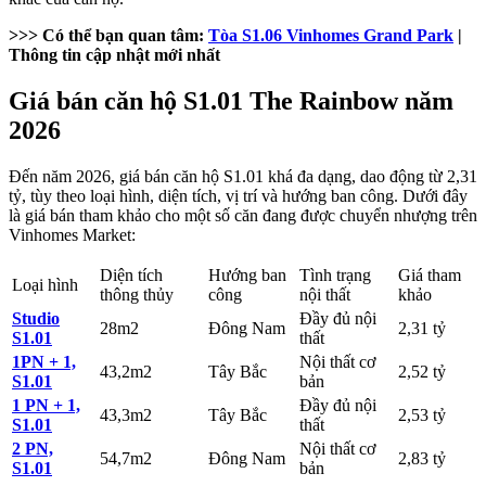
>>> Có thể bạn quan tâm:
Tòa S1.06 Vinhomes Grand Park
|
Thông tin cập nhật mới nhất
Giá bán căn hộ S1.01 The Rainbow năm
2026
Đến năm 2026, giá bán căn hộ S1.01 khá đa dạng, dao động từ 2,31
tỷ, tùy theo loại hình, diện tích, vị trí và hướng ban công. Dưới đây
là giá bán tham khảo cho một số căn đang được chuyển nhượng trên
Vinhomes Market:
Diện tích
Hướng ban
Tình trạng
Giá tham
Loại hình
thông thủy
công
nội thất
khảo
Studio
Đầy đủ nội
28m2
Đông Nam
2,31 tỷ
S1.01
thất
1PN + 1,
Nội thất cơ
43,2m2
Tây Bắc
2,52 tỷ
S1.01
bản
1 PN + 1,
Đầy đủ nội
43,3m2
Tây Bắc
2,53 tỷ
S1.01
thất
2 PN,
Nội thất cơ
54,7m2
Đông Nam
2,83 tỷ
S1.01
bản