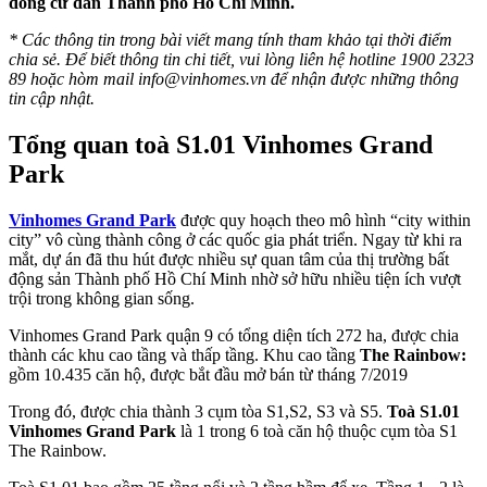
đồng cư dân Thành phố Hồ Chí Minh.
* Các thông tin trong bài viết mang tính tham khảo tại thời điểm
chia sẻ. Để biết thông tin chi tiết, vui lòng liên hệ hotline 1900 2323
89 hoặc hòm mail
info@vinhomes.vn
để nhận được những thông
tin cập nhật.
Tổng quan toà S1.01 Vinhomes Grand
Park
Vinhomes Grand Park
được quy hoạch theo mô hình “city within
city” vô cùng thành công ở các quốc gia phát triển. Ngay từ khi ra
mắt, dự án đã thu hút được nhiều sự quan tâm của thị trường bất
động sản Thành phố Hồ Chí Minh nhờ sở hữu nhiều tiện ích vượt
trội trong không gian sống.
Vinhomes Grand Park quận 9 có tổng diện tích 272 ha, được chia
thành các khu cao tầng và thấp tầng. Khu cao tầng
The Rainbow:
gồm 10.435 căn hộ, được bắt đầu mở bán từ tháng 7/2019
Trong đó, được chia thành 3 cụm tòa S1,S2, S3 và S5.
Toà S1.01
Vinhomes Grand Park
là 1 trong 6 toà căn hộ thuộc cụm tòa S1
The Rainbow.