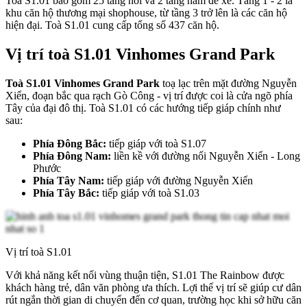
Toà S1.01 bao gồm 25 tầng nổi và 2 tầng hầm để xe. Tầng 1 - 2 là
khu căn hộ thương mại shophouse, từ tầng 3 trở lên là các căn hộ
hiện đại. Toà S1.01 cung cấp tổng số 437 căn hộ.
Vị trí toà S1.01 Vinhomes Grand Park
Toà S1.01 Vinhomes Grand Park
toạ lạc trên mặt đường Nguyễn
Xiển, đoạn bắc qua rạch Gò Công - vị trí được coi là cửa ngõ phía
Tây của đại đô thị. Toà S1.01 có các hướng tiếp giáp chính như
sau:
Phía Đông Bắc:
tiếp giáp với toà S1.07
Phía Đông Nam:
liền kề với đường nối Nguyễn Xiển - Long
Phước
Phía Tây Nam:
tiếp giáp với đường Nguyễn Xiển
Phía Tây Bắc:
tiếp giáp với toà S1.03
Vị trí toà S1.01
Với khả năng kết nối vùng thuận tiện, S1.01 The Rainbow được
khách hàng trẻ, dân văn phòng ưa thích. Lợi thế vị trí sẽ giúp cư dân
rút ngắn thời gian di chuyển đến cơ quan, trường học khi sở hữu căn