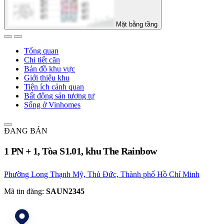
Mặt bằng tầng
Tổng quan
Chi tiết căn
Bản đồ khu vực
Giới thiệu khu
Tiện ích cảnh quan
Bất động sản tương tự
Sống ở Vinhomes
ĐANG BÁN
1 PN + 1, Tòa S1.01, khu The Rainbow
Phường Long Thạnh Mỹ, Thủ Đức, Thành phố Hồ Chí Minh
Mã tin đăng:
SAUN2345