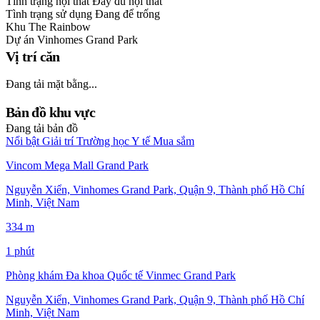
Tình trạng nội thất
Đầy đủ nội thất
Tình trạng sử dụng
Đang để trống
Khu
The Rainbow
Dự án
Vinhomes Grand Park
Vị trí căn
Đang tải mặt bằng...
Bản đồ khu vực
Đang tải bản đồ
Nổi bật
Giải trí
Trường học
Y tế
Mua sắm
Vincom Mega Mall Grand Park
Nguyễn Xiển, Vinhomes Grand Park, Quận 9, Thành phố Hồ Chí
Minh, Việt Nam
334 m
1 phút
Phòng khám Đa khoa Quốc tế Vinmec Grand Park
Nguyễn Xiển, Vinhomes Grand Park, Quận 9, Thành phố Hồ Chí
Minh, Việt Nam