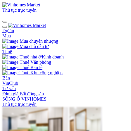
Thủ tục trực tuyến
Dự án
Mua
Mua chuyển nhượng
Mua chủ đầu tư
Thuê
Thuê nhà ở/Kinh doanh
Thuê Văn phòng
Thuê Bán lẻ
Thuê Khu công nghiệp
Bán
VinClub
Tư vấn
Định giá Bất động sản
SỐNG Ở VINHOMES
Thủ tục trực tuyến