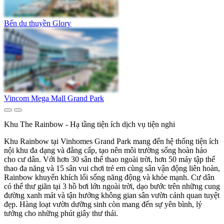
Bến du thuyền Glory
Vincom Mega Mall Grand Park
Khu The Rainbow - Hạ tầng tiện ích dịch vụ tiện nghi
Khu Rainbow tại Vinhomes Grand Park mang đến hệ thống tiện ích
nội khu đa dạng và đẳng cấp, tạo nên môi trường sống hoàn hảo
cho cư dân. Với hơn 30 sân thể thao ngoài trời, hơn 50 máy tập thể
thao đa năng và 15 sân vui chơi trẻ em cùng sân vận động liên hoàn,
Rainbow khuyến khích lối sống năng động và khỏe mạnh. Cư dân
có thể thư giãn tại 3 hồ bơi lớn ngoài trời, dạo bước trên những cung
đường xanh mát và tận hưởng không gian sân vườn cảnh quan tuyệt
đẹp. Hàng loạt vườn dưỡng sinh còn mang đến sự yên bình, lý
tưởng cho những phút giây thư thái.