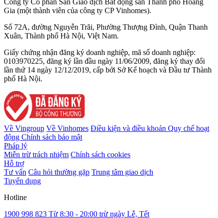
Công ty Cổ phần Sàn Giao dịch Bất động sản Thành phố Hoàng
Gia (một thành viên của công ty CP Vinhomes).
Số 72A, đường Nguyễn Trãi, Phường Thượng Đình, Quận Thanh
Xuân, Thành phố Hà Nội, Việt Nam.
Giấy chứng nhận đăng ký doanh nghiệp, mã số doanh nghiệp:
0103970225, đăng ký lần đầu ngày 11/06/2009, đăng ký thay đổi
lần thứ 14 ngày 12/12/2019, cấp bởi Sở Kế hoạch và Đầu tư Thành
phố Hà Nội.
Về Vingroup
Về Vinhomes
Điều kiện và điều khoản
Quy chế hoạt
động
Chính sách bảo mật
Pháp lý
Miễn trừ trách nhiệm
Chính sách cookies
Hỗ trợ
Tư vấn
Câu hỏi thường gặp
Trung tâm giao dịch
Tuyển dụng
Hotline
1900 998 823
Từ 8:30 - 20:00 trừ ngày Lễ, Tết