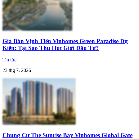
Giá Bán Vịnh Tiên Vinhomes Green Paradise Dự
Kiến: Tại Sao Thu Hút Giới Đầu Tư?
Tin tức
23 thg 7, 2026
Chung Cư The Sunrise Bay Vinhomes Global Gate