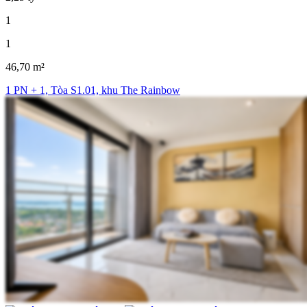
1
1
46,70 m²
1 PN + 1, Tòa S1.01, khu The Rainbow