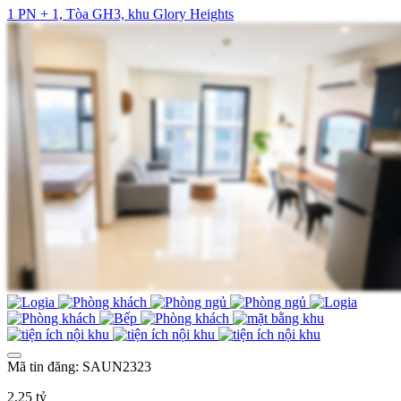
1 PN + 1, Tòa GH3, khu Glory Heights
Mã tin đăng: SAUN2323
2,25 tỷ