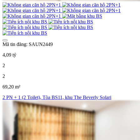
Mã tin đăng: SAUN2449
4,09 tỷ
2
2
69,20 m²
2 PN + 1 (2 Toilet), Tòa BS11, khu The Beverly Solari