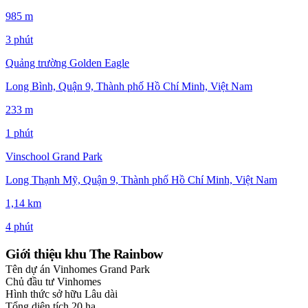
985 m
3 phút
Quảng trường Golden Eagle
Long Bình, Quận 9, Thành phố Hồ Chí Minh, Việt Nam
233 m
1 phút
Vinschool Grand Park
Long Thạnh Mỹ, Quận 9, Thành phố Hồ Chí Minh, Việt Nam
1,14 km
4 phút
Giới thiệu khu The Rainbow
Tên dự án
Vinhomes Grand Park
Chủ đầu tư
Vinhomes
Hình thức sở hữu
Lâu dài
Tổng diện tích
20 ha