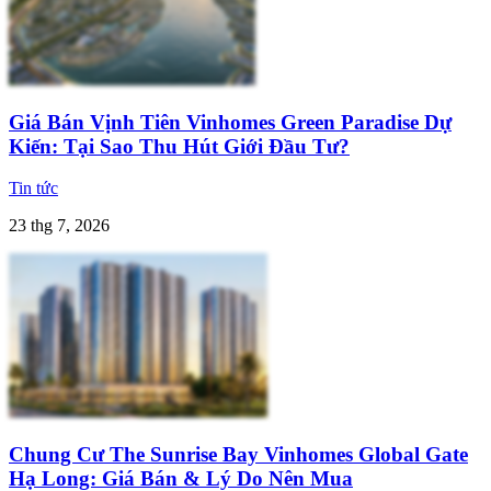
Giá Bán Vịnh Tiên Vinhomes Green Paradise Dự
Kiến: Tại Sao Thu Hút Giới Đầu Tư?
Tin tức
23 thg 7, 2026
Chung Cư The Sunrise Bay Vinhomes Global Gate
Hạ Long: Giá Bán & Lý Do Nên Mua