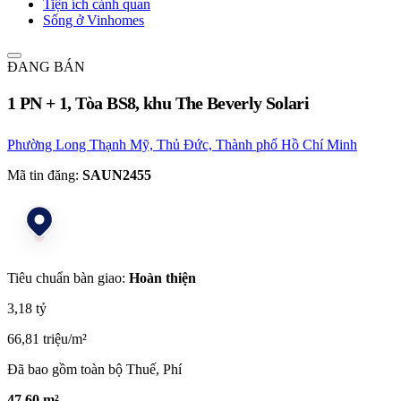
Tiện ích cảnh quan
Sống ở Vinhomes
ĐANG BÁN
1 PN + 1, Tòa BS8, khu The Beverly Solari
Phường Long Thạnh Mỹ, Thủ Đức, Thành phố Hồ Chí Minh
Mã tin đăng:
SAUN2455
Tiêu chuẩn bàn giao:
Hoàn thiện
3,18 tỷ
66,81 triệu/m²
Đã bao gồm toàn bộ Thuế, Phí
47,60 m²