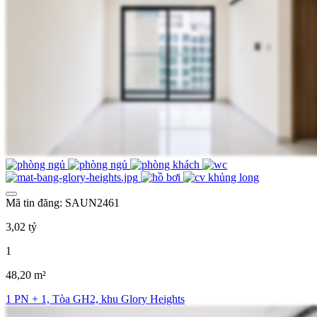
Mã tin đăng: SAUN2461
3,02 tỷ
1
48,20 m²
1 PN + 1, Tòa GH2, khu Glory Heights