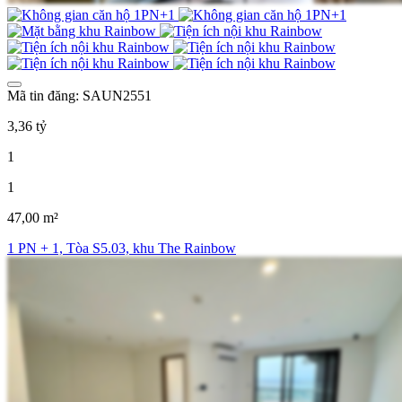
Mã tin đăng: SAUN2551
3,36 tỷ
1
1
47,00 m²
1 PN + 1, Tòa S5.03, khu The Rainbow