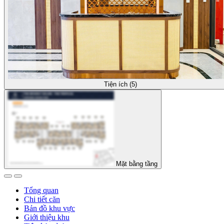
Tiện ích (5)
Mặt bằng tầng
Tổng quan
Chi tiết căn
Bản đồ khu vực
Giới thiệu khu