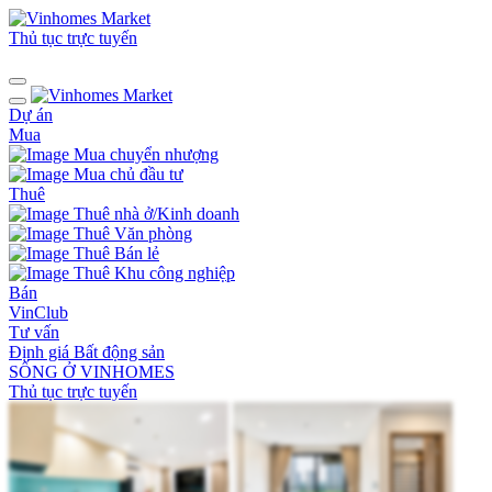
Thủ tục trực tuyến
Dự án
Mua
Mua chuyển nhượng
Mua chủ đầu tư
Thuê
Thuê nhà ở/Kinh doanh
Thuê Văn phòng
Thuê Bán lẻ
Thuê Khu công nghiệp
Bán
VinClub
Tư vấn
Định giá Bất động sản
SỐNG Ở VINHOMES
Thủ tục trực tuyến