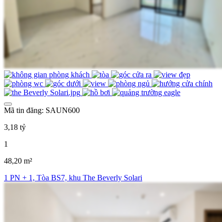
Mã tin đăng: SAUN600
3,18 tỷ
1
48,20 m²
1 PN + 1, Tòa BS7, khu The Beverly Solari