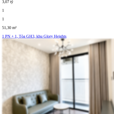
3,07 tỷ
1
1
51,30 m²
1 PN + 1, Tòa GH3, khu Glory Heights