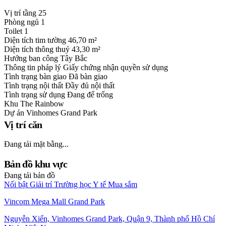
Vị trí tầng
25
Phòng ngủ
1
Toilet
1
Diện tích tim tường
46,70 m²
Diện tích thông thuỷ
43,30 m²
Hướng ban công
Tây Bắc
Thông tin pháp lý
Giấy chứng nhận quyền sử dụng
Tình trạng bàn giao
Đã bàn giao
Tình trạng nội thất
Đầy đủ nội thất
Tình trạng sử dụng
Đang để trống
Khu
The Rainbow
Dự án
Vinhomes Grand Park
Vị trí căn
Đang tải mặt bằng...
Bản đồ khu vực
Đang tải bản đồ
Nổi bật
Giải trí
Trường học
Y tế
Mua sắm
Vincom Mega Mall Grand Park
Nguyễn Xiển, Vinhomes Grand Park, Quận 9, Thành phố Hồ Chí