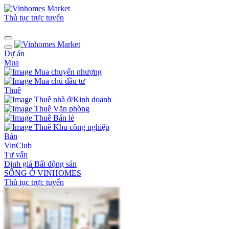
Thủ tục trực tuyến
Dự án
Mua
Mua chuyển nhượng
Mua chủ đầu tư
Thuê
Thuê nhà ở/Kinh doanh
Thuê Văn phòng
Thuê Bán lẻ
Thuê Khu công nghiệp
Bán
VinClub
Tư vấn
Định giá Bất động sản
SỐNG Ở VINHOMES
Thủ tục trực tuyến