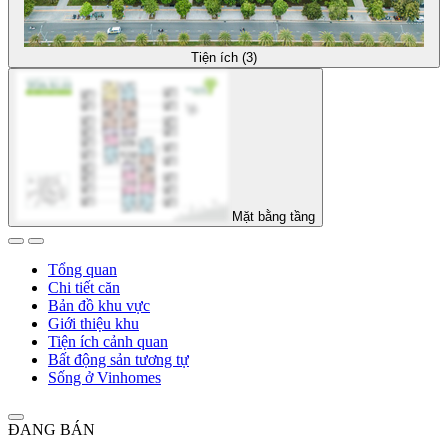
Tiện ích (3)
Mặt bằng tầng
Tổng quan
Chi tiết căn
Bản đồ khu vực
Giới thiệu khu
Tiện ích cảnh quan
Bất động sản tương tự
Sống ở Vinhomes
ĐANG BÁN