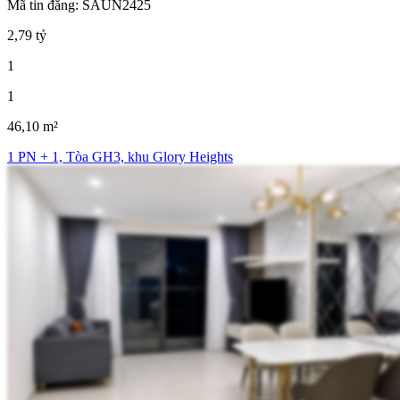
Mã tin đăng: SAUN2425
2,79 tỷ
1
1
46,10 m²
1 PN + 1, Tòa GH3, khu Glory Heights