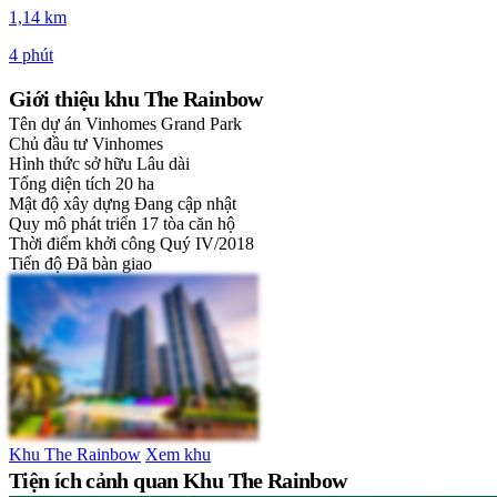
1,14 km
4 phút
Giới thiệu khu The Rainbow
Tên dự án
Vinhomes Grand Park
Chủ đầu tư
Vinhomes
Hình thức sở hữu
Lâu dài
Tổng diện tích
20 ha
Mật độ xây dựng
Đang cập nhật
Quy mô phát triển
17 tòa căn hộ
Thời điểm khởi công
Quý IV/2018
Tiến độ
Đã bàn giao
Khu The Rainbow
Xem khu
Tiện ích cảnh quan Khu The Rainbow