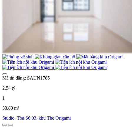
Mã tin đăng: SAUN1785
2,54 tỷ
1
33,80 m²
Studio, Tòa S6.03, khu The Origami