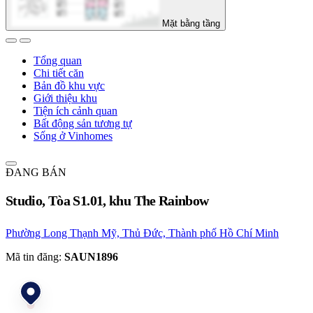
Mặt bằng tầng
Tổng quan
Chi tiết căn
Bản đồ khu vực
Giới thiệu khu
Tiện ích cảnh quan
Bất động sản tương tự
Sống ở Vinhomes
ĐANG BÁN
Studio, Tòa S1.01, khu The Rainbow
Phường Long Thạnh Mỹ, Thủ Đức, Thành phố Hồ Chí Minh
Mã tin đăng:
SAUN1896