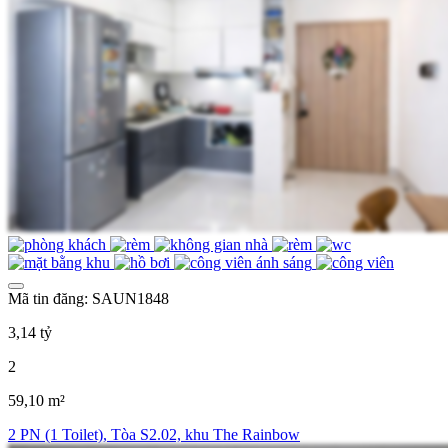
Mã tin đăng: SAUN1848
3,14 tỷ
2
59,10 m²
2 PN (1 Toilet), Tòa S2.02, khu The Rainbow