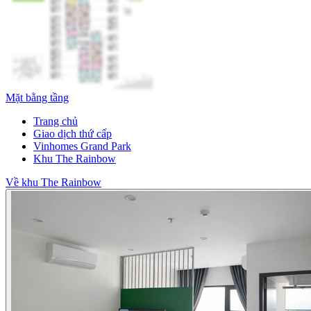
Mặt bằng tầng
Trang chủ
Giao dịch thứ cấp
Vinhomes Grand Park
Khu The Rainbow
Về khu The Rainbow