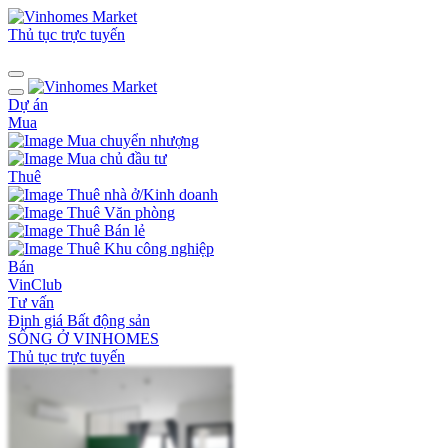
Thủ tục trực tuyến
Dự án
Mua
Mua chuyển nhượng
Mua chủ đầu tư
Thuê
Thuê nhà ở/Kinh doanh
Thuê Văn phòng
Thuê Bán lẻ
Thuê Khu công nghiệp
Bán
VinClub
Tư vấn
Định giá Bất động sản
SỐNG Ở VINHOMES
Thủ tục trực tuyến