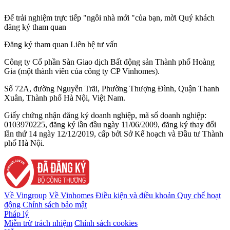
Để trải nghiệm trực tiếp "ngôi nhà mới "của bạn, mời Quý khách
đăng ký tham quan
Đăng ký tham quan
Liên hệ tư vấn
Công ty Cổ phần Sàn Giao dịch Bất động sản Thành phố Hoàng
Gia (một thành viên của công ty CP Vinhomes).
Số 72A, đường Nguyễn Trãi, Phường Thượng Đình, Quận Thanh
Xuân, Thành phố Hà Nội, Việt Nam.
Giấy chứng nhận đăng ký doanh nghiệp, mã số doanh nghiệp:
0103970225, đăng ký lần đầu ngày 11/06/2009, đăng ký thay đổi
lần thứ 14 ngày 12/12/2019, cấp bởi Sở Kế hoạch và Đầu tư Thành
phố Hà Nội.
Về Vingroup
Về Vinhomes
Điều kiện và điều khoản
Quy chế hoạt
động
Chính sách bảo mật
Pháp lý
Miễn trừ trách nhiệm
Chính sách cookies