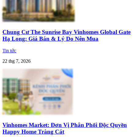
Chung Cư The Sunrise Bay Vinhomes Global Gate
Hạ Long: Giá Bán & Lý Do Nên Mua
Tin tức
22 thg 7, 2026
Vinhomes Market: Đơn Vị Phân Phối Độc Quyền
Happy Home Tràng Cát