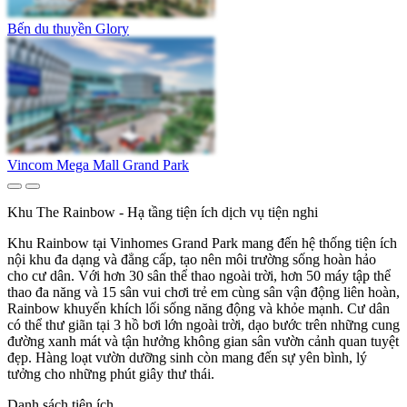
Bến du thuyền Glory
Vincom Mega Mall Grand Park
Khu The Rainbow - Hạ tầng tiện ích dịch vụ tiện nghi
Khu Rainbow tại Vinhomes Grand Park mang đến hệ thống tiện ích
nội khu đa dạng và đẳng cấp, tạo nên môi trường sống hoàn hảo
cho cư dân. Với hơn 30 sân thể thao ngoài trời, hơn 50 máy tập thể
thao đa năng và 15 sân vui chơi trẻ em cùng sân vận động liên hoàn,
Rainbow khuyến khích lối sống năng động và khỏe mạnh. Cư dân
có thể thư giãn tại 3 hồ bơi lớn ngoài trời, dạo bước trên những cung
đường xanh mát và tận hưởng không gian sân vườn cảnh quan tuyệt
đẹp. Hàng loạt vườn dưỡng sinh còn mang đến sự yên bình, lý
tưởng cho những phút giây thư thái.
Danh sách tiện ích