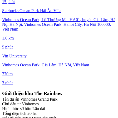
15 phút
Starbucks Ocean Park Hải Âu Villa
Vinhomes Ocean Park, Lô Thương Mại HA01, huyện Gia Lâm, Hà
Nội Hà Nội, Vinhomes Ocean Park, Hanoi City, Hà Nội 100000,
Việt Nam
1,6 km
5 phút
Vin University
Vinhomes Ocean Park, Gia Lâm, Hà Nội, Việt Nam
770 m
3 phút
Giới thiệu khu The Rainbow
Tên dự án
Vinhomes Grand Park
Chủ đầu tư
Vinhomes
Hình thức sở hữu
Lâu dài
Tổng diện tích
20 ha