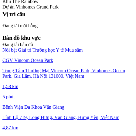
Khu
The Rainbow
Dự án
Vinhomes Grand Park
Vị trí căn
Đang tải mặt bằng...
Bản đồ khu vực
Đang tải bản đồ
Nổi bật
Giải trí
Trường học
Y tế
Mua sắm
CGV Vincom Ocean Park
Trung Tâm Thương Mại Vincom Ocean Park, Vinhomes Ocean
Park, Gia Lâm, Hà Nội 131000, Việt Nam
1,58 km
5 phút
Bệnh Viện Đa Khoa Văn Giang
Tỉnh Lộ 719, Long Hưng, Văn Giang, Hưng Yên, Việt Nam
4,87 km