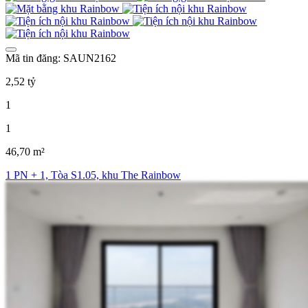
Mã tin đăng: SAUN2162
2,52 tỷ
1
1
46,70 m²
1 PN + 1, Tòa S1.05, khu The Rainbow