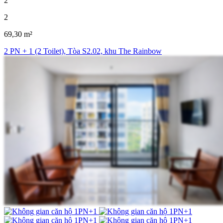
2
2
69,30 m²
2 PN + 1 (2 Toilet), Tòa S2.02, khu The Rainbow