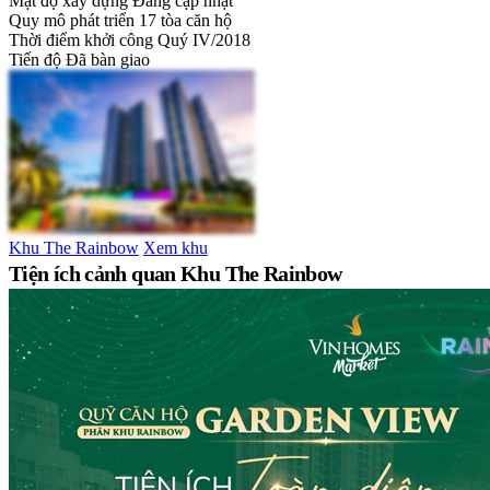
Mật độ xây dựng
Đang cập nhật
Quy mô phát triển
17 tòa căn hộ
Thời điểm khởi công
Quý IV/2018
Tiến độ
Đã bàn giao
Khu The Rainbow
Xem khu
Tiện ích cảnh quan Khu The Rainbow