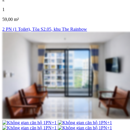
1
59,00 m²
2 PN (1 Toilet), Tòa S2.05, khu The Rainbow