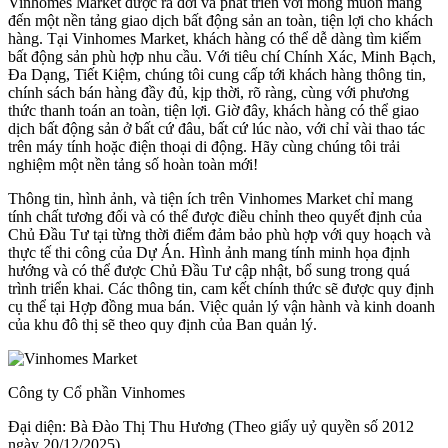
Vinhomes Market được ra đời và phát triển với mong muốn mang
đến một nền tảng giao dịch bất động sản an toàn, tiện lợi cho khách
hàng. Tại Vinhomes Market, khách hàng có thể dễ dàng tìm kiếm
bất động sản phù hợp nhu cầu. Với tiêu chí Chính Xác, Minh Bạch,
Đa Dạng, Tiết Kiệm, chúng tôi cung cấp tới khách hàng thông tin,
chính sách bán hàng đầy đủ, kịp thời, rõ ràng, cùng với phương
thức thanh toán an toàn, tiện lợi. Giờ đây, khách hàng có thể giao
dịch bất động sản ở bất cứ đâu, bất cứ lúc nào, với chỉ vài thao tác
trên máy tính hoặc điện thoại di động. Hãy cùng chúng tôi trải
nghiệm một nền tảng số hoàn toàn mới!
Thông tin, hình ảnh, và tiện ích trên Vinhomes Market chỉ mang
tính chất tương đối và có thể được điều chỉnh theo quyết định của
Chủ Đầu Tư tại từng thời điểm đảm bảo phù hợp với quy hoạch và
thực tế thi công của Dự Án. Hình ảnh mang tính minh họa định
hướng và có thể được Chủ Đầu Tư cập nhật, bổ sung trong quá
trình triển khai. Các thông tin, cam kết chính thức sẽ được quy định
cụ thể tại Hợp đồng mua bán. Việc quản lý vận hành và kinh doanh
của khu đô thị sẽ theo quy định của Ban quản lý.
Công ty Cổ phần Vinhomes
Đại diện: Bà Đào Thị Thu Hương (Theo giấy uỷ quyền số 2012
ngày 20/12/2025)