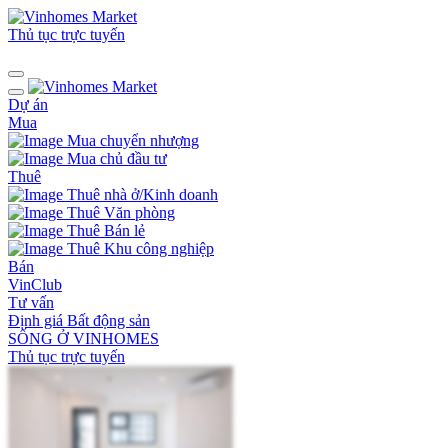
Thủ tục trực tuyến
Dự án
Mua
Mua chuyển nhượng
Mua chủ đầu tư
Thuê
Thuê nhà ở/Kinh doanh
Thuê Văn phòng
Thuê Bán lẻ
Thuê Khu công nghiệp
Bán
VinClub
Tư vấn
Định giá Bất động sản
SỐNG Ở VINHOMES
Thủ tục trực tuyến