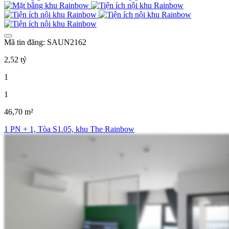
Mã tin đăng: SAUN2162
2,52 tỷ
1
1
46,70 m²
1 PN + 1, Tòa S1.05, khu The Rainbow