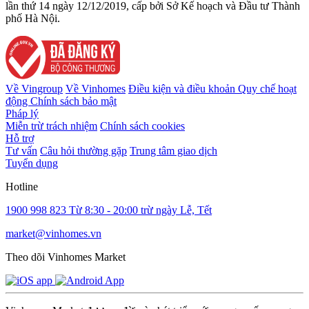
lần thứ 14 ngày 12/12/2019, cấp bởi Sở Kế hoạch và Đầu tư Thành
phố Hà Nội.
Về Vingroup
Về Vinhomes
Điều kiện và điều khoản
Quy chế hoạt
động
Chính sách bảo mật
Pháp lý
Miễn trừ trách nhiệm
Chính sách cookies
Hỗ trợ
Tư vấn
Câu hỏi thường gặp
Trung tâm giao dịch
Tuyển dụng
Hotline
1900 998 823
Từ 8:30 - 20:00 trừ ngày Lễ, Tết
market@vinhomes.vn
Theo dõi Vinhomes Market