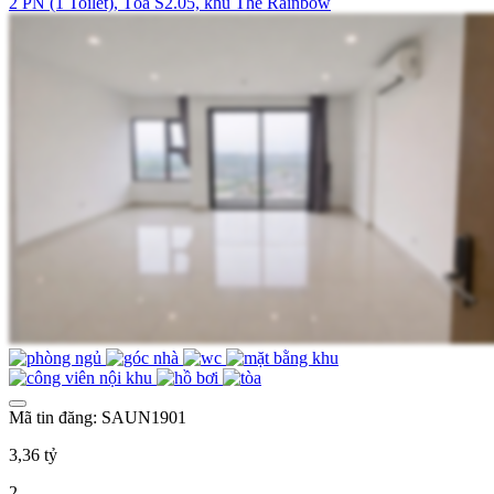
2 PN (1 Toilet), Tòa S2.05, khu The Rainbow
Mã tin đăng: SAUN1901
3,36 tỷ
2