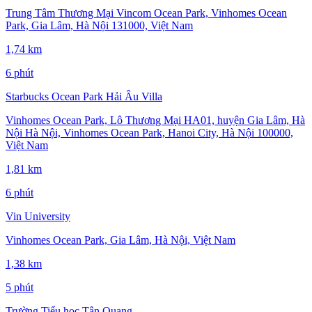
Trung Tâm Thương Mại Vincom Ocean Park, Vinhomes Ocean
Park, Gia Lâm, Hà Nội 131000, Việt Nam
1,74 km
6 phút
Starbucks Ocean Park Hải Âu Villa
Vinhomes Ocean Park, Lô Thương Mại HA01, huyện Gia Lâm, Hà
Nội Hà Nội, Vinhomes Ocean Park, Hanoi City, Hà Nội 100000,
Việt Nam
1,81 km
6 phút
Vin University
Vinhomes Ocean Park, Gia Lâm, Hà Nội, Việt Nam
1,38 km
5 phút
Trường Tiểu học Tân Quang