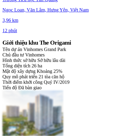
Ngọc Loan, Văn Lâm, Hưng Yên, Việt Nam
3,96 km
12 phút
Giới thiệu khu The Origami
Tên dự án
Vinhomes Grand Park
Chủ đầu tư
Vinhomes
Hình thức sở hữu
Sở hữu lâu dài
Tổng diện tích
26 ha
Mật độ xây dựng
Khoảng 25%
Quy mô phát triển
21 tòa căn hộ
Thời điểm khởi công
Quý IV/2019
Tiến độ
Đã bàn giao