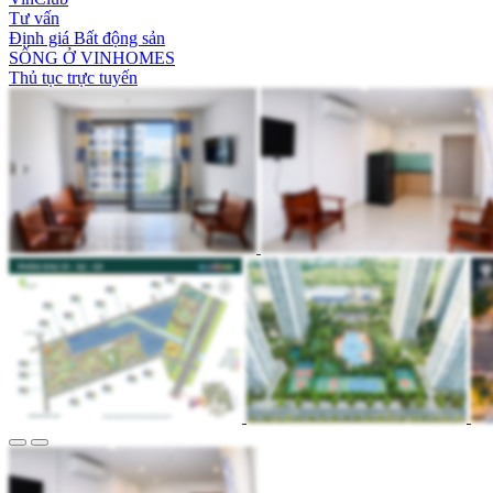
Tư vấn
Định giá Bất động sản
SỐNG Ở VINHOMES
Thủ tục trực tuyến