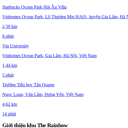
Starbucks Ocean Park Hải Âu Villa
Vinhomes Ocean Park, Lô Thương Mại HA01, huyện Gia Lâm, Hà Nộ
2,59 km
8 phút
Vin University
Vinhomes Ocean Park, Gia Lâm, Hà Nội, Việt Nam
1,44 km
5 phút
Trường Tiểu học Tân Quang
Ngọc Loan, Văn Lâm, Hưng Yên, Việt Nam
4,62 km
14 phút
Giới thiệu khu The Rainbow