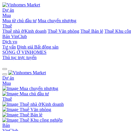
Dự án
Mua
Mua từ chủ đầu tư
Mua chuyển nhượng
Thuê
Thuê nhà ở/Kinh doanh
Thuê Văn phòng
Thuê Bán lẻ
Thuê Khu côn
Bán
VinClub
Dịch vụ
Tư vấn
Định giá Bất động sản
SỐNG Ở VINHOMES
Thủ tục trực tuyến
Dự án
Mua
Mua chuyển nhượng
Mua chủ đầu tư
Thuê
Thuê nhà ở/Kinh doanh
Thuê Văn phòng
Thuê Bán lẻ
Thuê Khu công nghiệp
Bán
VinClub