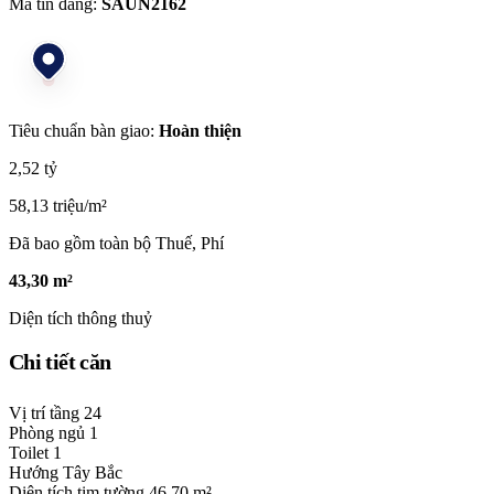
Mã tin đăng:
SAUN2162
Tiêu chuẩn bàn giao:
Hoàn thiện
2,52 tỷ
58,13 triệu/m²
Đã bao gồm toàn bộ Thuế, Phí
43,30 m²
Diện tích thông thuỷ
Chi tiết căn
Vị trí tầng
24
Phòng ngủ
1
Toilet
1
Hướng
Tây Bắc
Diện tích tim tường
46,70 m²