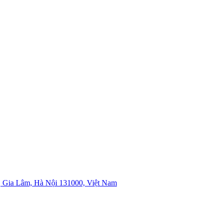
 Gia Lâm, Hà Nội 131000, Việt Nam