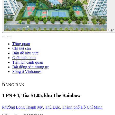
Tiện 
Tổng quan
Chi tiết căn
Bản đồ khu vực
Giới thiệu khu
Tiện ích cảnh quan
Bất động sản tương tự
Sống ở Vinhomes
ĐANG BÁN
1 PN + 1, Tòa S1.05, khu The Rainbow
Phường Long Thạnh Mỹ, Thủ Đức, Thành phố Hồ Chí Minh