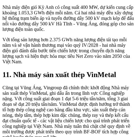
Nhà máy điện gió Kỳ Anh có công suất 400 MW, dự kiến cung cấp
khoảng 1.053,3 GWh điện mỗi năm. Cả hai nhà máy đều xây dựng
hệ thống trạm biến áp và tuyến đường dây 500 kV mạch kép để đấu
nối vào đường dây 500 kV Hà Tĩnh - Vũng Áng, đóng góp cho sản
lượng điện toàn quốc.
Với tổng sản lượng hơn 2.375 GWh năng lượng điện tái tạo mỗi
năm và sẽ vận hành thương mại vào quý IV/2028 - hai nhà máy
điện gió đánh dấu bước tiến chiến lược trong chuyển dịch năng
lượng sạch và hiện thực hóa mục tiêu Net Zero vào năm 2050 của
Việt Nam.
11. Nhà máy sản xuất thép VinMetal
Cũng tại Vũng Áng, Vingroup đã chính thức khởi động Nhà máy
sản xuất thép VinMetal, ghi dấu ấn trong lĩnh vực Công nghiệp
nặng. Với công suất giai đoạn 1 đạt 5-6 triệu tấn/năm, tổng 3 giai
đoạn sẽ đạt 20 triệu tấn/năm. VinMetal được định hướng trở thành
tổ hợp thép công nghệ cao hàng đầu khu vực, sản xuất thép cán
nóng, thép tấm, thép hợp kim đặc chủng, thép ray và thép kết cấu
đạt chuẩn quốc tế - các vật liệu chiến lược cho quá trình phát triển
công nghiệp tại Việt Nam. Nhà máy tuân thủ chặt chẽ quy định về
môi trường được phát triển theo quy trình BF-BOF tích hợp công