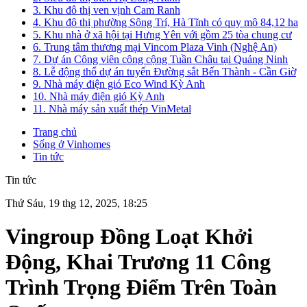
3. Khu đô thị ven vịnh Cam Ranh
4. Khu đô thị phường Sông Trí, Hà Tĩnh có quy mô 84,12 ha
5. Khu nhà ở xã hội tại Hưng Yên với gồm 25 tòa chung cư
6. Trung tâm thương mại Vincom Plaza Vinh (Nghệ An)
7. Dự án Công viên công cộng Tuần Châu tại Quảng Ninh
8. Lễ động thổ dự án tuyến Đường sắt Bến Thành - Cần Giờ
9. Nhà máy điện gió Eco Wind Kỳ Anh
10. Nhà máy điện gió Kỳ Anh
11. Nhà máy sản xuất thép VinMetal
Trang chủ
Sống ở Vinhomes
Tin tức
Tin tức
Thứ Sáu, 19 thg 12, 2025, 18:25
Vingroup Đồng Loạt Khởi
Động, Khai Trương 11 Công
Trình Trọng Điểm Trên Toàn