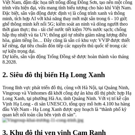
Việt Nam, đậm đặc họa tiết trống đồng Đông Sơn, tạo nên một công
trình vừa hiện đại, vừa mang tính biểu tượng cho hào khí Việt Nam.
Đặc biệt, sân vận động được định vị là công trình xanh và thông
minh, tích hợp AI với khả năng thay mới mặt sân trong 6 - 10 giờ;
ghế thông minh kết nối 5G; kiểm soát an ninh và dòng người theo
thời gian thực; thu - tái chế nước tiết kiệm 70% nước sạch; chống
hấp thụ nhiệt và tia UV; thông gió tự nhiên giảm năng lượng điều
hòa, giảm tiếng ồn… Đây cũng là sân có khu vực VVIP được thiết
kế riêng, đạt tiêu chuẩn đón tiếp các nguyên thủ quốc tế trong các
sự kiện trọng đại.
Dự kiến, sân vận động Trống Đồng sẽ được hoàn thành vào tháng
8.2028.
2. Siêu đô thị biển Hạ Long Xanh
Trong lĩnh vực phát triển đô thị, cùng với Hà Nội, tại Quảng Ninh,
Vingroup và Vinhomes đã khởi công dự án khu đô thị phức hợp Hạ
Long Xanh, tại phường Hà An, tỉnh Quảng Ninh. Với vị trí kề cận
Vịnh Hạ Long - di sản UNESCO, tổng quy mô hơn 4.100 ha hàng
đầu Việt Nam - Hạ Long Xanh được quy hoạch là “thành phố kỳ
quan kết nối toàn cầu bên vịnh di sản”.
3. Khu đô thị ven vịnh Cam Ranh