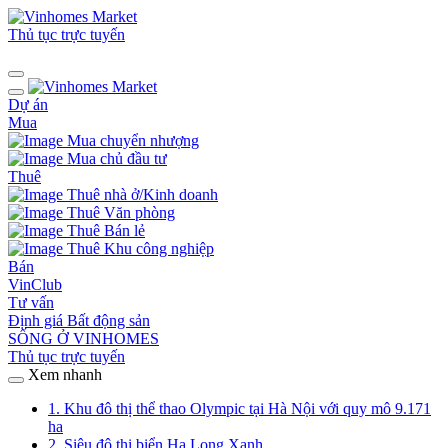
Thủ tục trực tuyến
Dự án
Mua
Mua chuyển nhượng
Mua chủ đầu tư
Thuê
Thuê nhà ở/Kinh doanh
Thuê Văn phòng
Thuê Bán lẻ
Thuê Khu công nghiệp
Bán
VinClub
Tư vấn
Định giá Bất động sản
SỐNG Ở VINHOMES
Thủ tục trực tuyến
Xem nhanh
1. Khu đô thị thể thao Olympic tại Hà Nội với quy mô 9.171
ha
2. Siêu đô thị biển Hạ Long Xanh