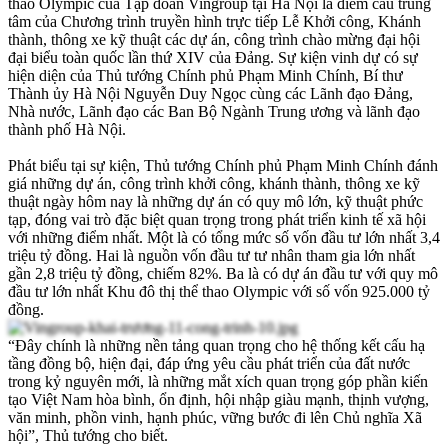
thao Olympic của Tập đoàn Vingroup tại Hà Nội là điểm cầu trung
tâm của Chương trình truyền hình trực tiếp Lễ Khởi công, Khánh
thành, thông xe kỹ thuật các dự án, công trình chào mừng đại hội
đại biểu toàn quốc lần thứ XIV của Đảng. Sự kiện vinh dự có sự
hiện diện của Thủ tướng Chính phủ Phạm Minh Chính, Bí thư
Thành ủy Hà Nội Nguyễn Duy Ngọc cùng các Lãnh đạo Đảng,
Nhà nước, Lãnh đạo các Ban Bộ Ngành Trung ương và lãnh đạo
thành phố Hà Nội.
Phát biểu tại sự kiện, Thủ tướng Chính phủ Phạm Minh Chính đánh
giá những dự án, công trình khởi công, khánh thành, thông xe kỹ
thuật ngày hôm nay là những dự án có quy mô lớn, kỹ thuật phức
tạp, đóng vai trò đặc biệt quan trọng trong phát triển kinh tế xã hội
với những điểm nhất. Một là có tổng mức số vốn đầu tư lớn nhất 3,4
triệu tỷ đồng. Hai là nguồn vốn đầu tư tư nhân tham gia lớn nhất
gần 2,8 triệu tỷ đồng, chiếm 82%. Ba là có dự án đầu tư với quy mô
đầu tư lớn nhất Khu đô thị thể thao Olympic với số vốn 925.000 tỷ
đồng.
“Đây chính là những nền tảng quan trọng cho hệ thống kết cấu hạ
tầng đồng bộ, hiện đại, đáp ứng yêu cầu phát triển của đất nước
trong kỷ nguyên mới, là những mắt xích quan trọng góp phần kiến
tạo Việt Nam hòa bình, ổn định, hội nhập giàu mạnh, thịnh vượng,
văn minh, phồn vinh, hạnh phúc, vững bước đi lên Chủ nghĩa Xã
hội”, Thủ tướng cho biết.