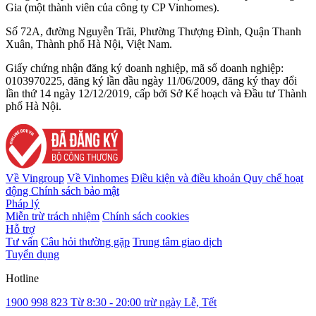
Gia (một thành viên của công ty CP Vinhomes).
Số 72A, đường Nguyễn Trãi, Phường Thượng Đình, Quận Thanh
Xuân, Thành phố Hà Nội, Việt Nam.
Giấy chứng nhận đăng ký doanh nghiệp, mã số doanh nghiệp:
0103970225, đăng ký lần đầu ngày 11/06/2009, đăng ký thay đổi
lần thứ 14 ngày 12/12/2019, cấp bởi Sở Kế hoạch và Đầu tư Thành
phố Hà Nội.
Về Vingroup
Về Vinhomes
Điều kiện và điều khoản
Quy chế hoạt
động
Chính sách bảo mật
Pháp lý
Miễn trừ trách nhiệm
Chính sách cookies
Hỗ trợ
Tư vấn
Câu hỏi thường gặp
Trung tâm giao dịch
Tuyển dụng
Hotline
1900 998 823
Từ 8:30 - 20:00 trừ ngày Lễ, Tết