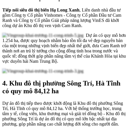
Tiếp nối siêu đô thị biển Hạ Long Xanh
, Liên danh nhà đầu tư
gồm Công ty Cổ phần Vinhomes - Công ty Cổ phần Đầu tư Cam
Ranh và Công ty Cổ phần Giải pháp năng lượng VinES đã khởi
công dự án Khu đô thị ven vịnh Cam Ranh.
Dự án có quy mô hơn
1.254 ha, được quy hoạch nhằm bảo tồn tối đa vẻ đẹp nguyên bản
của một trong những vịnh biển đẹp nhất thế giới, đưa Cam Ranh trở
thành nơi an trú lý tưởng cho cộng đồng tinh hoa trong nước và
quốc tế; đồng thời góp phần nâng tầm vị thế của Khánh Hòa tại khu
vực duyên hải Nam Trung Bộ.
4. Khu đô thị phường Sông Trí, Hà Tĩnh
có quy mô 84,12 ha
Dự án đô thị tiếp theo được khởi động là Khu đô thị phường Sông
Trí, Hà Tĩnh có quy mô 84,12 ha. Với hệ thống trường học, trung
tâm y tế, công viên, khu thương mại và giải trí đồng bộ - Khu đô thị
phường Sông Trí là dự án đô thị có quy mô lớn bậc nhất tại địa
phương, góp phần nâng cao chất lượng đời sống cho người dân.