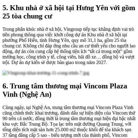
5. Khu nhà ở xã hội tại Hưng Yên với gồm
25 tòa chung cư
Trong phân khúc nhà ở xã hội, Vingroup tiếp tục khẳng định vai trò
tiên phong thông qua việc khởi công dự án Khu nhà ở xã hội tại
phường Phố Hiến, tỉnh Hưng Yên, quy mô 31,1 ha, gồm 25 tòa
chung cư. Không chỉ đáp ứng nhu cầu an cư thiết yếu cho người lao
động, dự án còn cung cấp hệ thống tiện ích “tất cả trong một” gồm
trường học, công trình y tế, công viên, bãi đỗ xe… đồng bộ và vượt
trội. Dự án dự kiến sẽ được bàn giao trong năm 2027.
6. Trung tâm thương mại Vincom Plaza
Vinh (Nghệ An)
Cùng ngày, tại Nghệ An, trung tâm thương mại Vincom Plaza Vinh
cũng chính thức khai trương, đánh dấu sự hiện diện của Vincom thứ
90 trên cả nước, đồng thời là trung tâm thương mại hiện đại bậc nhất
khu vực Bắc Trung Bộ. Tọa lạc trên mặt đường Quang Trung, với
tổng diện tích mặt sàn hơn 25.000 m2 thuộc khối đế tòa khách sạn
37 tầng đẳng cấp 5 sao - biểu tượng mới của thành phố, Vincom