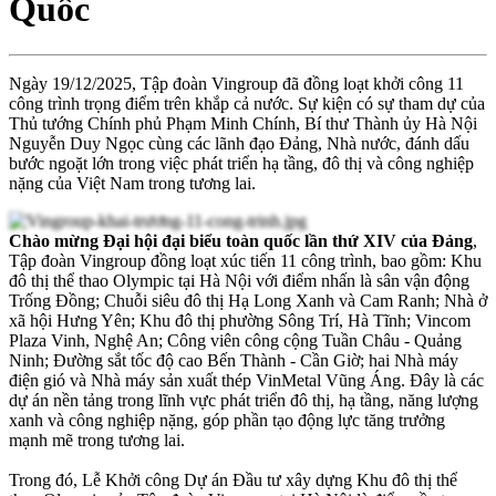
Quốc
Ngày 19/12/2025, Tập đoàn Vingroup đã đồng loạt khởi công 11
công trình trọng điểm trên khắp cả nước. Sự kiện có sự tham dự của
Thủ tướng Chính phủ Phạm Minh Chính, Bí thư Thành ủy Hà Nội
Nguyễn Duy Ngọc cùng các lãnh đạo Đảng, Nhà nước, đánh dấu
bước ngoặt lớn trong việc phát triển hạ tầng, đô thị và công nghiệp
nặng của Việt Nam trong tương lai.
Chào mừng Đại hội đại biểu toàn quốc lần thứ XIV của Đảng
,
Tập đoàn Vingroup đồng loạt xúc tiến 11 công trình, bao gồm: Khu
đô thị thể thao Olympic tại Hà Nội với điểm nhấn là sân vận động
Trống Đồng; Chuỗi siêu đô thị Hạ Long Xanh và Cam Ranh; Nhà ở
xã hội Hưng Yên; Khu đô thị phường Sông Trí, Hà Tĩnh; Vincom
Plaza Vinh, Nghệ An; Công viên công cộng Tuần Châu - Quảng
Ninh; Đường sắt tốc độ cao Bến Thành - Cần Giờ; hai Nhà máy
điện gió và Nhà máy sản xuất thép VinMetal Vũng Áng. Đây là các
dự án nền tảng trong lĩnh vực phát triển đô thị, hạ tầng, năng lượng
xanh và công nghiệp nặng, góp phần tạo động lực tăng trưởng
mạnh mẽ trong tương lai.
Trong đó, Lễ Khởi công Dự án Đầu tư xây dựng Khu đô thị thể