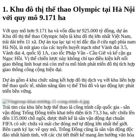
1. Khu đô thị thể thao Olympic tại Hà Nội
với quy mô 9.171 ha
Với quy mô hơn 9.171 ha và vốn đầu tư 925.000 tỷ đồng, dự án
Khu đô thị thể thao Olympic hiện là khu đô thị lớn nhất Việt Nam,
trải dài trên 11 xã. Dự án tọa lạc tại vị trí đắc địa ở cửa ngõ phía nam
Hà Nội, là
nút giao của các tuyến huyết mạch như
Vành đai 3.5,
Vành đai 4, quốc lộ 1A, cao tốc Pháp Vân - Cầu Giẽ và kế cận ga
Ngọc Hồi. Vị thế chiến lược này không chỉ tạo điều kiện kết nối
giao thông linh hoạt mà còn mở ra mô hình phát triển đô thị tích hợp
giao thông công cộng hiện đại.
Dự án gồm 4 khu chức năng kết hợp đô thị dịch vụ với khu liên hợp
thể thao quốc tế, nhằm nâng tầm vị thế Thủ đô và tạo động lực phát
triển bền vững.
Trái tim của khu liên hợp thể thao là công trình cấp quốc gia - sân
vận động Trống Đồng triển khai trên diện tích 73,3 ha, sức chứa lên
đến 135.000 chỗ ngồi, được thiết kế là sân vận động đạt chuẩn
FIFA có sức chứa và mái che đóng mở tự động lớn nhất thế giới.
Bên cạnh kỷ lục về quy mô, Trống Đồng cũng là sân vận động độc
đáo nhất hành tinh, với các chi tiết thiết kế mang âm hưởng văn hóa