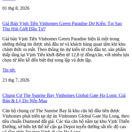
01 thg 8, 2026
Giá Bán Vịnh Tiên Vinhomes Green Paradise Dự Kiến: Tại Sao
Thu Hút Giới Đầu Tư?
Giá bán Vịnh Tiên Vinhomes Green Paradise hiện là một trong
những thông tin được nhà đầu tư và khách hàng quan tâm khi khu
chính thức ra mắt. Theo thông tin dự kiến từ chủ đầu tư, sản phẩm
thấp tầng tại Vịnh Tiên khởi điểm từ 12,8 tỷ đồng/căn, với nhiều lựa
chọn từ liền kề đến biệt thự song lập và đơn lập.
Tin tức
23 thg 7, 2026
Chung Cư The Sunrise Bay Vinhomes Global Gate Hạ Long: Giá
Bán & Lý Do Nên Mua
Căn hộ chung cư The Sunrise Bay là khu căn hộ đầu tiên được
Vinhomes phát triển tại dự án Vinhomes Global Gate Hạ Long, theo
tiêu chuẩn Diamond đắt giá. Các tòa căn hộ nằm tại khu Vịnh Thiên
Đường, sở hữu lợi thế kế cận ga Depot tuyến đường sắt tốc độ cao
và tầm nhìn ôm trọn Vịnh di sản Hạ Long.