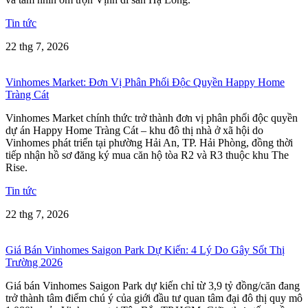
Tin tức
22 thg 7, 2026
Vinhomes Market: Đơn Vị Phân Phối Độc Quyền Happy Home
Tràng Cát
Vinhomes Market chính thức trở thành đơn vị phân phối độc quyền
dự án Happy Home Tràng Cát – khu đô thị nhà ở xã hội do
Vinhomes phát triển tại phường Hải An, TP. Hải Phòng, đồng thời
tiếp nhận hồ sơ đăng ký mua căn hộ tòa R2 và R3 thuộc khu The
Rise.
Tin tức
22 thg 7, 2026
Giá Bán Vinhomes Saigon Park Dự Kiến: 4 Lý Do Gây Sốt Thị
Trường 2026
Giá bán Vinhomes Saigon Park dự kiến chỉ từ 3,9 tỷ đồng/căn đang
trở thành tâm điểm chú ý của giới đầu tư quan tâm đại đô thị quy mô