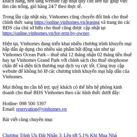
khách hàng, nền tảng website cập nhật quỹ căn liên tục giúp việc
tìm căn trống, giỏ hàng 24/7 theo thực tế.
Trong lần cập nhật này, Vinhomes cũng chuyển đổi link cho thuê
chính thức sang
https://online.vinhomes.vn/leasing
và trang tin các
BĐS của chủ sở hữu cho thuê cũng được cập nhật tại
https://online.vinhomes.vn/for-rent-by-owner
.
Hiện tại, Vinhomes đang triển khai nhiều chương trình khuyến mại
hấp dẫn áp dụng cho nhiều sản phẩm bất động sản như tại
Vinhomes Ocean Park – thuê nhà 12 tháng nhận 02 tháng tiền thuê
hay tại Vinhomes Grand Park với chính sách cho thuê shophouse
chân đế và diện tích thương mại dịch vụ cực tốt. Cùng truy cập
website để không bỏ lỡ các chương trình khuyến mại hấp dẫn của
Vinhomes.
Mọi thông tin cần hỗ trợ, quý khách có thể liên hệ phòng kinh
doanh cho thuê BĐS Vinhomes theo các hình thức dưới đây:
Hotline: 098 500 3397
Email:
reservation@vinhomes.vn
Bài viết cùng chuyên mục
Chương Trình Ưu Đãi Nhân 3: Lên tới 5,1% Khi Mua Nhà