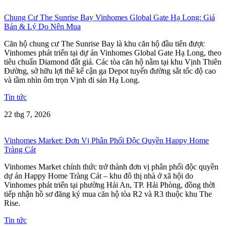
Chung Cư The Sunrise Bay Vinhomes Global Gate Hạ Long: Giá
Bán & Lý Do Nên Mua
Căn hộ chung cư The Sunrise Bay là khu căn hộ đầu tiên được
Vinhomes phát triển tại dự án Vinhomes Global Gate Hạ Long, theo
tiêu chuẩn Diamond đắt giá. Các tòa căn hộ nằm tại khu Vịnh Thiên
Đường, sở hữu lợi thế kế cận ga Depot tuyến đường sắt tốc độ cao
và tầm nhìn ôm trọn Vịnh di sản Hạ Long.
Tin tức
22 thg 7, 2026
Vinhomes Market: Đơn Vị Phân Phối Độc Quyền Happy Home
Tràng Cát
Vinhomes Market chính thức trở thành đơn vị phân phối độc quyền
dự án Happy Home Tràng Cát – khu đô thị nhà ở xã hội do
Vinhomes phát triển tại phường Hải An, TP. Hải Phòng, đồng thời
tiếp nhận hồ sơ đăng ký mua căn hộ tòa R2 và R3 thuộc khu The
Rise.
Tin tức