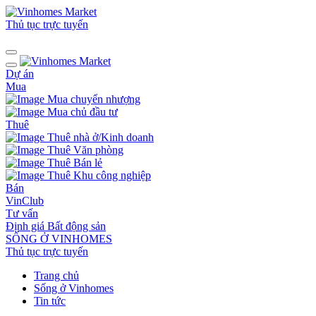
Thủ tục trực tuyến
Dự án
Mua
Mua chuyển nhượng
Mua chủ đầu tư
Thuê
Thuê nhà ở/Kinh doanh
Thuê Văn phòng
Thuê Bán lẻ
Thuê Khu công nghiệp
Bán
VinClub
Tư vấn
Định giá Bất động sản
SỐNG Ở VINHOMES
Thủ tục trực tuyến
Trang chủ
Sống ở Vinhomes
Tin tức