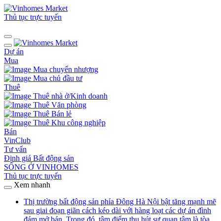
Thủ tục trực tuyến
Dự án
Mua
Mua chuyển nhượng
Mua chủ đầu tư
Thuê
Thuê nhà ở/Kinh doanh
Thuê Văn phòng
Thuê Bán lẻ
Thuê Khu công nghiệp
Bán
VinClub
Tư vấn
Định giá Bất động sản
SỐNG Ở VINHOMES
Thủ tục trực tuyến
Xem nhanh
Thị trường bất động sản phía Đông Hà Nội bật tăng mạnh mẽ
sau giai đoạn giãn cách kéo dài với hàng loạt các dự án đình
đám mở bán. Trong đó, tâm điểm thu hút sự quan tâm là tòa