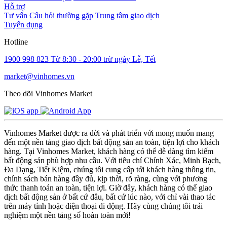
Hỗ trợ
Tư vấn
Câu hỏi thường gặp
Trung tâm giao dịch
Tuyển dụng
Hotline
1900 998 823
Từ 8:30 - 20:00 trừ ngày Lễ, Tết
market@vinhomes.vn
Theo dõi Vinhomes Market
Vinhomes Market được ra đời và phát triển với mong muốn mang
đến một nền tảng giao dịch bất động sản an toàn, tiện lợi cho khách
hàng. Tại Vinhomes Market, khách hàng có thể dễ dàng tìm kiếm
bất động sản phù hợp nhu cầu. Với tiêu chí Chính Xác, Minh Bạch,
Đa Dạng, Tiết Kiệm, chúng tôi cung cấp tới khách hàng thông tin,
chính sách bán hàng đầy đủ, kịp thời, rõ ràng, cùng với phương
thức thanh toán an toàn, tiện lợi. Giờ đây, khách hàng có thể giao
dịch bất động sản ở bất cứ đâu, bất cứ lúc nào, với chỉ vài thao tác
trên máy tính hoặc điện thoại di động. Hãy cùng chúng tôi trải
nghiệm một nền tảng số hoàn toàn mới!