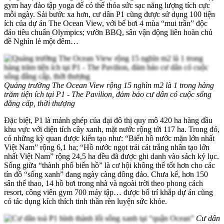
gym hay đảo tập yoga để có thể thỏa sức sạc năng lượng tích cực
mỗi ngày. Sải bước xa hơn, cư dân P1 cũng được sử dụng 100 tiện
ích của dự án The Ocean View, với bể bơi 4 mùa “mui trần” độc
đáo tiêu chuẩn Olympics; vườn BBQ, sân vận động liên hoàn chủ
đề Nghìn lẻ một đêm…
Quảng trường The Ocean View rộng 15 nghìn m2 là 1 trong hàng
trăm tiện ích tại P1 - The Pavilion, đảm bảo cư dân có cuộc sống
đẳng cấp, thời thượng
Đặc biệt, P1 là mảnh ghép của đại đô thị quy mô 420 ha hàng đầu
khu vực với diện tích cây xanh, mặt nước rộng tới 117 ha. Trong đó,
có những kỳ quan được kiến tạo như: “Biển hồ nước mặn lớn nhất
Việt Nam” rộng 6,1 ha; “Hồ nước ngọt trải cát trắng nhân tạo lớn
nhất Việt Nam” rộng 24,5 ha đều đã được ghi danh vào sách kỷ lục.
Sống giữa “thành phố biển hồ” là cơ hội không thể tốt hơn cho các
tín đồ “sống xanh” đang ngày càng đông đảo. Chưa kể, hơn 150
sân thể thao, 14 hồ bơi trong nhà và ngoài trời theo phong cách
resort, công viên gym 700 máy tập… được bố trí khắp dự án cũng
có tác dụng kích thích tinh thần rèn luyện sức khỏe.
Cư dân