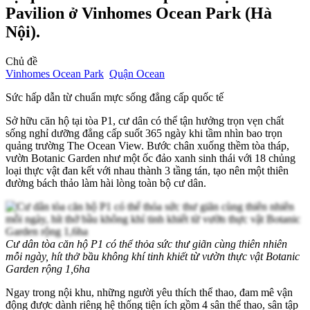
Pavilion ở Vinhomes Ocean Park (Hà
Nội).
Chủ đề
Vinhomes Ocean Park
Quận Ocean
Sức hấp dẫn từ chuẩn mực sống đẳng cấp quốc tế
Sở hữu căn hộ tại tòa P1, cư dân có thể tận hưởng trọn vẹn chất
sống nghỉ dưỡng đẳng cấp suốt 365 ngày khi tầm nhìn bao trọn
quảng trường The Ocean View. Bước chân xuống thềm tòa tháp,
vườn Botanic Garden như một ốc đảo xanh sinh thái với 18 chủng
loại thực vật đan kết với nhau thành 3 tầng tán, tạo nên một thiên
đường bách thảo làm hài lòng toàn bộ cư dân.
Cư dân tòa căn hộ P1 có thể thỏa sức thư giãn cùng thiên nhiên
mỗi ngày, hít thở bầu không khí tinh khiết từ vườn thực vật Botanic
Garden rộng 1,6ha
Ngay trong nội khu, những người yêu thích thể thao, đam mê vận
động được dành riêng hệ thống tiện ích gồm 4 sân thể thao, sân tập