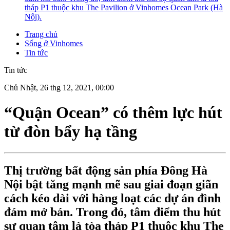
tháp P1 thuộc khu The Pavilion ở Vinhomes Ocean Park (Hà
Nội).
Trang chủ
Sống ở Vinhomes
Tin tức
Tin tức
Chủ Nhật, 26 thg 12, 2021, 00:00
“Quận Ocean” có thêm lực hút
từ đòn bẩy hạ tầng
Thị trường bất động sản phía Đông Hà
Nội bật tăng mạnh mẽ sau giai đoạn giãn
cách kéo dài với hàng loạt các dự án đình
đám mở bán. Trong đó, tâm điểm thu hút
sự quan tâm là tòa tháp P1 thuộc khu The