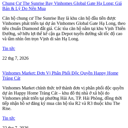
Chung Cư The Sunrise Bay Vinhomes Global Gate Hạ Long: Giá
Bán & Lý Do Nên Mua
Căn hộ chung cư The Sunrise Bay là khu căn hộ đầu tiên được
Vinhomes phát triển tại dự án Vinhomes Global Gate Hạ Long, theo
tiêu chuẩn Diamond đắt giá. Các tòa căn hộ nằm tại khu Vịnh Thiên
Đường, sở hữu lợi thế kế cận ga Depot tuyến đường sắt tốc độ cao
và tầm nhìn ôm trọn Vịnh di sản Hạ Long.
Tin tức
22 thg 7, 2026
Vinhomes Market: Đơn Vị Phân Phối Độc Quyền Happy Home
Tràng Cát
Vinhomes Market chính thức trở thành đơn vị phân phối độc quyền
dự án Happy Home Tràng Cát – khu đô thị nhà ở xã hội do
Vinhomes phát triển tại phường Hải An, TP. Hải Phòng, đồng thời
tiếp nhận hồ sơ đăng ký mua căn hộ tòa R2 và R3 thuộc khu The
Rise.
Tin tức
22 thg 7, 2026