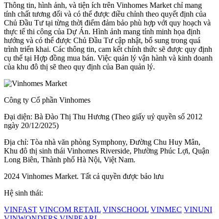
Thông tin, hình ảnh, và tiện ích trên Vinhomes Market chỉ mang
tính chất tương đối và có thể được điều chỉnh theo quyết định của
Chủ Đầu Tư tại từng thời điểm đảm bảo phù hợp với quy hoạch và
thực tế thi công của Dự Án. Hình ảnh mang tính minh họa định
hướng và có thể được Chủ Đầu Tư cập nhật, bổ sung trong quá
trình triển khai. Các thông tin, cam kết chính thức sẽ được quy định
cụ thể tại Hợp đồng mua bán. Việc quản lý vận hành và kinh doanh
của khu đô thị sẽ theo quy định của Ban quản lý.
Công ty Cổ phần Vinhomes
Đại diện: Bà Đào Thị Thu Hương (Theo giấy uỷ quyền số 2012
ngày 20/12/2025)
Địa chỉ: Tòa nhà văn phòng Symphony, Đường Chu Huy Mân,
Khu đô thị sinh thái Vinhomes Riverside, Phường Phúc Lợi, Quận
Long Biên, Thành phố Hà Nội, Việt Nam.
2024 Vinhomes Market. Tất cả quyền được bảo lưu
Hệ sinh thái:
VINFAST
VINCOM RETAIL
VINSCHOOL
VINMEC
VINUNI
VINWONDERS
VINPEARL