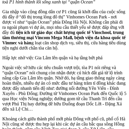
toà P1 hình thành lối sống xanh tại “quận Ocean”
Gia nhập vào cộng đồng dân cư P1 cũng là khởi đầu của cuộc sống
đủ đầy ở “đô thị trong lòng đô thị” Vinhomes Ocean Park - nơi
được ví như “quận Ocean” phía Đông Hà Nội. Không cần phải đi
ra ngoài phạm vi dự án, mọi nhu cầu thiết yếu sẽ được đáp ứng với
đầy đủ
tiện ích từ giáo dục chất lượng quốc tế Vinschool, trung
tâm thương mại Vincom Mega Mall, bệnh viện đa khoa quốc tế
Vinmec và hàn
g loạt căn shop dịch vụ, siêu thị, cửa hàng tiêu dùng
tiện nghi dưới chân tòa căn hộ.
Hấp lực nhờ việc Gia Lâm lên quận và hạ tầng bứt phá
Ngoài việc sở hữu các tiêu chuẩn vượt trội, tòa P1 nói riêng và
“quận Ocean” nói chung còn nhận được cú hích đắt giá từ lộ trình
nâng cấp Gia Lâm lên quận. Nhờ đó, hạ tầng giao thông ngày càng
hoàn thiện, nhiều dự án có mức đầu tư hàng trăm tỉ đồng khác đang
được đẩy nhanh tiến độ như: đường nối đường Yên Viên - Đình
Xuyên - Phù Đổng; Đường từ Vinhomes Ocean Park đến Quốc lộ 5
qua Học viện Nông nghiệp; đường gom từ cầu Thanh Trì đến cầu
vượt Phú Thị hay đường đê hữu Đuống đoạn Dốc Lời - Đặng Xá
đến xã Lệ Chi…
Khoảng cách giữa thành phố mới phía Đông với phố cũ, phố cổ Hà
Nội cũng sẽ được thu hẹp lại khi các dự án cầu bắc qua sông Hồng