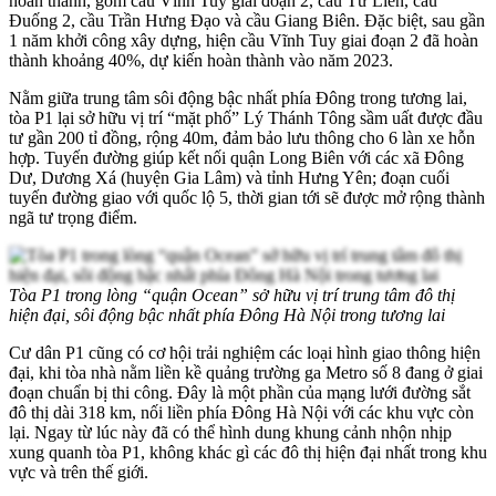
hoàn thành, gồm cầu Vĩnh Tuy giai đoạn 2, cầu Tứ Liên, cầu
Đuống 2, cầu Trần Hưng Đạo và cầu Giang Biên. Đặc biệt, sau gần
1 năm khởi công xây dựng, hiện cầu Vĩnh Tuy giai đoạn 2 đã hoàn
thành khoảng 40%, dự kiến hoàn thành vào năm 2023.
Nằm giữa trung tâm sôi động bậc nhất phía Đông trong tương lai,
tòa P1 lại sở hữu vị trí “mặt phố” Lý Thánh Tông sầm uất được đầu
tư gần 200 tỉ đồng, rộng 40m, đảm bảo lưu thông cho 6 làn xe hỗn
hợp. Tuyến đường giúp kết nối quận Long Biên với các xã Đông
Dư, Dương Xá (huyện Gia Lâm) và tỉnh Hưng Yên; đoạn cuối
tuyến đường giao với quốc lộ 5, thời gian tới sẽ được mở rộng thành
ngã tư trọng điểm.
Tòa P1 trong lòng “quận Ocean” sở hữu vị trí trung tâm đô thị
hiện đại, sôi động bậc nhất phía Đông Hà Nội trong tương lai
Cư dân P1 cũng có cơ hội trải nghiệm các loại hình giao thông hiện
đại, khi tòa nhà nằm liền kề quảng trường ga Metro số 8 đang ở giai
đoạn chuẩn bị thi công. Đây là một phần của mạng lưới đường sắt
đô thị dài 318 km, nối liền phía Đông Hà Nội với các khu vực còn
lại. Ngay từ lúc này đã có thể hình dung khung cảnh nhộn nhịp
xung quanh tòa P1, không khác gì các đô thị hiện đại nhất trong khu
vực và trên thế giới.