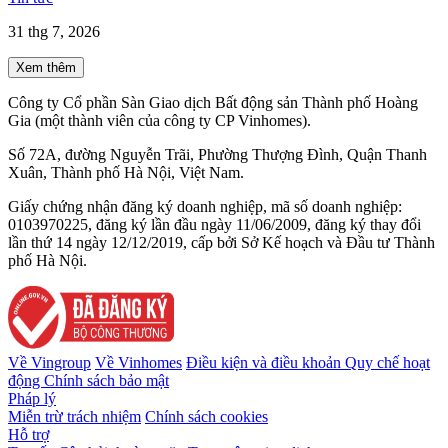
31 thg 7, 2026
Xem thêm
Công ty Cổ phần Sàn Giao dịch Bất động sản Thành phố Hoàng
Gia (một thành viên của công ty CP Vinhomes).
Số 72A, đường Nguyễn Trãi, Phường Thượng Đình, Quận Thanh
Xuân, Thành phố Hà Nội, Việt Nam.
Giấy chứng nhận đăng ký doanh nghiệp, mã số doanh nghiệp:
0103970225, đăng ký lần đầu ngày 11/06/2009, đăng ký thay đổi
lần thứ 14 ngày 12/12/2019, cấp bởi Sở Kế hoạch và Đầu tư Thành
phố Hà Nội.
Về Vingroup
Về Vinhomes
Điều kiện và điều khoản
Quy chế hoạt
động
Chính sách bảo mật
Pháp lý
Miễn trừ trách nhiệm
Chính sách cookies
Hỗ trợ