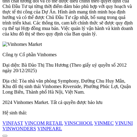
tính chất tương đối và có thể được điều chỉnh theo quyết định của
Chủ Đầu Tư tại từng thời điểm đảm bảo phù hợp với quy hoạch và
thực tế thi công của Dự Án. Hình ảnh mang tính minh họa định
hướng và có thể được Chủ Đầu Tư cập nhật, bổ sung trong quá
trình triển khai. Các thông tin, cam kết chính thức sẽ được quy định
cụ thể tại Hợp đồng mua bán. Việc quản lý vận hành và kinh doanh
của khu đô thị sẽ theo quy định của Ban quản lý.
Công ty Cổ phần Vinhomes
Đại diện: Bà Đào Thị Thu Hương (Theo giấy uỷ quyền số 2012
ngày 20/12/2025)
Địa chỉ: Tòa nhà văn phòng Symphony, Đường Chu Huy Mân,
Khu đô thị sinh thái Vinhomes Riverside, Phường Phúc Lợi, Quận
Long Biên, Thành phố Hà Nội, Việt Nam.
2024 Vinhomes Market. Tất cả quyền được bảo lưu
Hệ sinh thái:
VINFAST
VINCOM RETAIL
VINSCHOOL
VINMEC
VINUNI
VINWONDERS
VINPEARL