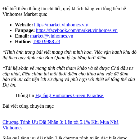
Để biết thêm thông tin chi tiết, quý khách hàng vui lòng liên hệ
Vinhomes Market qua:
Website:
https://market.vinhomes.vn/
Fanpage:
https://facebook.com/market.vinhomes.vn
Email:
market@vinhomes.vn
Hotline:
1900 9988 23
*Hình ảnh trong bài viết mang tính minh hoạ. Việc vận hành khu đô
thị theo quy định của Ban Quản lý tại từng thời điểm.
*Tài liệu/bản vẽ mang tính chất tham khảo và sẽ được Chủ đầu tư
cập nhật, điều chỉnh tại mỗi thời điểm cho từng khu vực để đảm
bảo tối ưu các tiện ích sử dụng và phù hợp với thiết kế tổng thể của
Dự án.
Thông tin
Hạ tầng Vinhomes Green Paradise
Bài viết cùng chuyên mục
Chương Trình Ưu Đãi Nhân 3: Lên tới 5,1% Khi Mua Nhà
Vinhomes
Siêu quà tặng ưu đãi nhân 3 là chương trình tri ân đặc biệt được