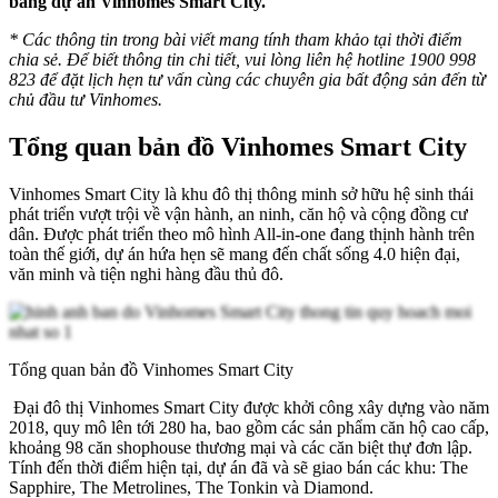
bằng dự án Vinhomes Smart City.
* Các thông tin trong bài viết mang tính tham khảo tại thời điểm
chia sẻ. Để biết thông tin chi tiết, vui lòng liên hệ hotline 1900 998
823 để đặt lịch hẹn tư vấn cùng các chuyên gia bất động sản đến từ
chủ đầu tư Vinhomes.
Tổng quan bản đồ Vinhomes Smart City
Vinhomes Smart City là khu đô thị thông minh sở hữu hệ sinh thái
phát triển vượt trội về vận hành, an ninh, căn hộ và cộng đồng cư
dân. Được phát triển theo mô hình All-in-one đang thịnh hành trên
toàn thế giới, dự án hứa hẹn sẽ mang đến chất sống 4.0 hiện đại,
văn minh và tiện nghi hàng đầu thủ đô.
Tổng quan bản đồ Vinhomes Smart City
Đại đô thị Vinhomes Smart City được khởi công xây dựng vào năm
2018, quy mô lên tới 280 ha, bao gồm các sản phẩm căn hộ cao cấp,
khoảng 98 căn shophouse thương mại và các căn biệt thự đơn lập.
Tính đến thời điểm hiện tại, dự án đã và sẽ giao bán các khu: The
Sapphire, The Metrolines, The Tonkin và Diamond.