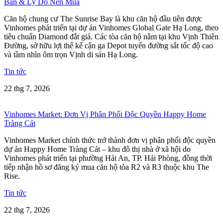
Bán & Lý Do Nên Mua
Căn hộ chung cư The Sunrise Bay là khu căn hộ đầu tiên được
Vinhomes phát triển tại dự án Vinhomes Global Gate Hạ Long, theo
tiêu chuẩn Diamond đắt giá. Các tòa căn hộ nằm tại khu Vịnh Thiên
Đường, sở hữu lợi thế kế cận ga Depot tuyến đường sắt tốc độ cao
và tầm nhìn ôm trọn Vịnh di sản Hạ Long.
Tin tức
22 thg 7, 2026
Vinhomes Market: Đơn Vị Phân Phối Độc Quyền Happy Home
Tràng Cát
Vinhomes Market chính thức trở thành đơn vị phân phối độc quyền
dự án Happy Home Tràng Cát – khu đô thị nhà ở xã hội do
Vinhomes phát triển tại phường Hải An, TP. Hải Phòng, đồng thời
tiếp nhận hồ sơ đăng ký mua căn hộ tòa R2 và R3 thuộc khu The
Rise.
Tin tức
22 thg 7, 2026