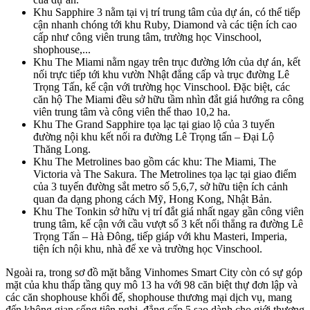
Khu Sapphire 3 nằm tại vị trí trung tâm của dự án, có thể tiếp
cận nhanh chóng tới khu Ruby, Diamond và các tiện ích cao
cấp như công viên trung tâm, trường học Vinschool,
shophouse,...
Khu The Miami nằm ngay trên trục đường lớn của dự án, kết
nối trực tiếp tới khu vườn Nhật đẳng cấp và trục đường Lê
Trọng Tấn, kế cận với trường học Vinschool. Đặc biệt, các
căn hộ The Miami đều sở hữu tầm nhìn đắt giá hướng ra công
viên trung tâm và công viên thể thao 10,2 ha.
Khu The Grand Sapphire tọa lạc tại giao lộ của 3 tuyến
đường nội khu kết nối ra đường Lê Trọng tấn – Đại Lộ
Thăng Long.
Khu The Metrolines bao gồm các khu: The Miami, The
Victoria và The Sakura. The Metrolines tọa lạc tại giao điểm
của 3 tuyến đường sắt metro số 5,6,7, sở hữu tiện ích cảnh
quan đa dạng phong cách Mỹ, Hong Kong, Nhật Bản.
Khu The Tonkin sở hữu vị trí đắt giá nhất ngay gần công viên
trung tâm, kế cận với cầu vượt số 3 kết nối thẳng ra đường Lê
Trọng Tấn – Hà Đông, tiếp giáp với khu Masteri, Imperia,
tiện ích nội khu, nhà để xe và trường học Vinschool.
Ngoài ra, trong sơ đồ mặt bằng Vinhomes Smart City còn có sự góp
mặt của khu thấp tầng quy mô 13 ha với 98 căn biệt thự đơn lập và
các căn shophouse khối đế, shophouse thương mại dịch vụ, mang
đến không gian sống tiện nghi, đẳng cấp 5 sao dành cho giới thượng