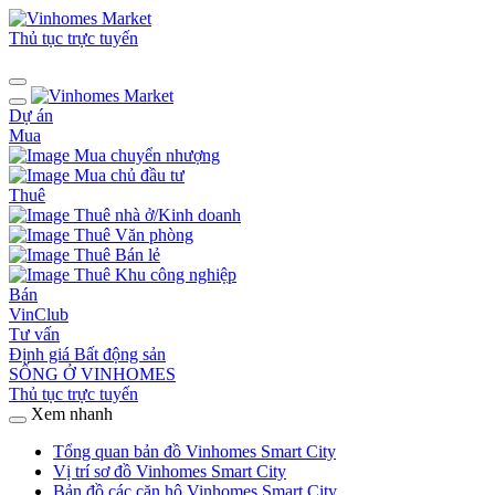
Thủ tục trực tuyến
Dự án
Mua
Mua chuyển nhượng
Mua chủ đầu tư
Thuê
Thuê nhà ở/Kinh doanh
Thuê Văn phòng
Thuê Bán lẻ
Thuê Khu công nghiệp
Bán
VinClub
Tư vấn
Định giá Bất động sản
SỐNG Ở VINHOMES
Thủ tục trực tuyến
Xem nhanh
Tổng quan bản đồ Vinhomes Smart City
Vị trí sơ đồ Vinhomes Smart City
Bản đồ các căn hộ Vinhomes Smart City