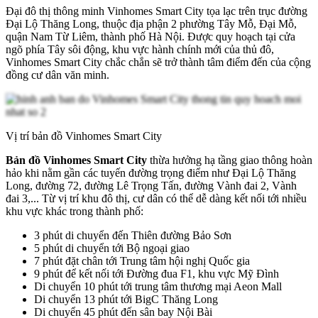
Đại đô thị thông minh Vinhomes Smart City tọa lạc trên trục đường
Đại Lộ Thăng Long, thuộc địa phận 2 phường Tây Mỗ, Đại Mỗ,
quận Nam Từ Liêm, thành phố Hà Nội. Được quy hoạch tại cửa
ngõ phía Tây sôi động, khu vực hành chính mới của thủ đô,
Vinhomes Smart City chắc chắn sẽ trở thành tâm điểm đến của cộng
đồng cư dân văn minh.
Vị trí bản đồ Vinhomes Smart City
Bản đồ Vinhomes Smart City
thừa hưởng hạ tầng giao thông hoàn
hảo khi nằm gần các tuyến đường trọng điểm như Đại Lộ Thăng
Long, đường 72, đường Lê Trọng Tấn, đường Vành đai 2, Vành
đai 3,... Từ vị trí khu đô thị, cư dân có thể dễ dàng kết nối tới nhiều
khu vực khác trong thành phố:
3 phút di chuyển đến Thiên đường Bảo Sơn
5 phút di chuyển tới Bộ ngoại giao
7 phút đặt chân tới Trung tâm hội nghị Quốc gia
9 phút để kết nối tới Đường đua F1, khu vực Mỹ Đình
Di chuyển 10 phút tới trung tâm thương mại Aeon Mall
Di chuyển 13 phút tới BigC Thăng Long
Di chuyển 45 phút đến sân bay Nội Bài