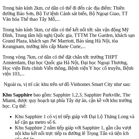
Trong bán kính 2km, cư dân có thể đi đến các địa điểm: Thiên
đường Bảo Sơn, Bộ Tư lệnh Cảnh sát biển, Bộ Ngoại Giao, TT
Văn hóa Thể thao Tây Mỗ,...
Trong bán kính 5km, cư dân có thể kết nối tới: sân vận động Mỹ
Đình, Trung tâm hội nghị Quốc gia, TTTM The Garden, khách sạn
Grand Plaza, khách sạn JW Marriott, Bảo tàng Hà Nội, tòa
Keangnam, trường liên cấp Marie Curie,...
Trong vòng 7km, cư dân có thể đặt chân tới: trường THPT
Amsterdam, Đại học Quốc gia Hà Nội, Đại học Ngoại Thương,
Học viện Bưu chính Viễn thông, Bệnh viện Y học cổ truyền, Bệnh
viện 103,...
Ngoài ra, vị trí các khu trên sơ đồ Vinhomes Smart City như sau:
Khu Sapphire
bao gồm: Sapphire 1,2,3, Sapphire Parkville, The
Miami, được quy hoạch tại phía Tây dự án, cận kề với khu trường
học. Cụ thể:
Khu Sapphire 1 có vị trí tiếp giáp với Đại Lộ Thăng Long và
kế cận ga metro số 6.
Khu Sapphire 2 nằm tiếp giáp với Sapphire 1, gần cầu vượt
nội khu kết nối trực tiếp ra đường lê Trọng Tấn và tiện ích
của dự án.