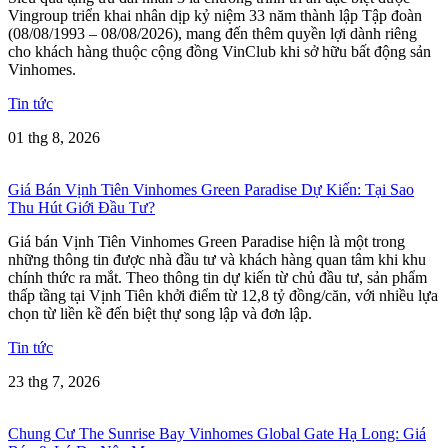
Vingroup triển khai nhân dịp kỷ niệm 33 năm thành lập Tập đoàn
(08/08/1993 – 08/08/2026), mang đến thêm quyền lợi dành riêng
cho khách hàng thuộc cộng đồng VinClub khi sở hữu bất động sản
Vinhomes.
Tin tức
01 thg 8, 2026
Giá Bán Vịnh Tiên Vinhomes Green Paradise Dự Kiến: Tại Sao
Thu Hút Giới Đầu Tư?
Giá bán Vịnh Tiên Vinhomes Green Paradise hiện là một trong
những thông tin được nhà đầu tư và khách hàng quan tâm khi khu
chính thức ra mắt. Theo thông tin dự kiến từ chủ đầu tư, sản phẩm
thấp tầng tại Vịnh Tiên khởi điểm từ 12,8 tỷ đồng/căn, với nhiều lựa
chọn từ liền kề đến biệt thự song lập và đơn lập.
Tin tức
23 thg 7, 2026
Chung Cư The Sunrise Bay Vinhomes Global Gate Hạ Long: Giá