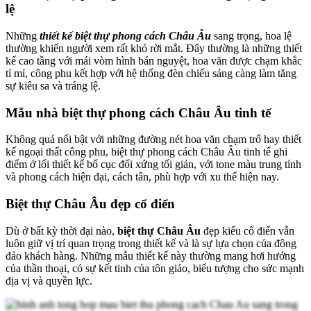
lệ
Những
thiết kế biệt thự phong cách Châu Âu
sang trọng, hoa lệ
thường khiến người xem rất khó rời mắt. Đây thường là những thiết
kế cao tầng với mái vòm hình bán nguyệt, hoa văn được chạm khắc
tỉ mỉ, công phu kết hợp với hệ thống đèn chiếu sáng càng làm tăng
sự kiêu sa và tráng lệ.
Mẫu nhà biệt thự phong cách Châu Âu tinh tế
Không quá nổi bật với những đường nét hoa văn chạm trổ hay thiết
kế ngoại thất công phu, biệt thự phong cách Châu Âu tinh tế ghi
điểm ở lối thiết kế bố cục đối xứng tối giản, với tone màu trung tính
và phong cách hiện đại, cách tân, phù hợp với xu thế hiện nay.
Biệt thự Châu Âu đẹp cổ điển
Dù ở bất kỳ thời đại nào,
biệt thự Châu Âu
đẹp kiểu cổ điển vẫn
luôn giữ vị trí quan trọng trong thiết kế và là sự lựa chọn của đông
đảo khách hàng. Những mẫu thiết kế này thường mang hơi hướng
của thần thoại, có sự kết tinh của tôn giáo, biểu tượng cho sức mạnh
địa vị và quyền lực.