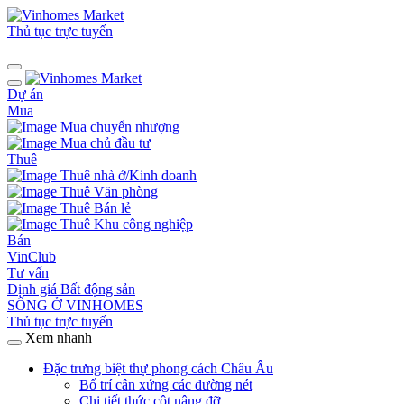
Thủ tục trực tuyến
Dự án
Mua
Mua chuyển nhượng
Mua chủ đầu tư
Thuê
Thuê nhà ở/Kinh doanh
Thuê Văn phòng
Thuê Bán lẻ
Thuê Khu công nghiệp
Bán
VinClub
Tư vấn
Định giá Bất động sản
SỐNG Ở VINHOMES
Thủ tục trực tuyến
Xem nhanh
Đặc trưng biệt thự phong cách Châu Âu
Bố trí cân xứng các đường nét
Chi tiết thức cột nâng đỡ