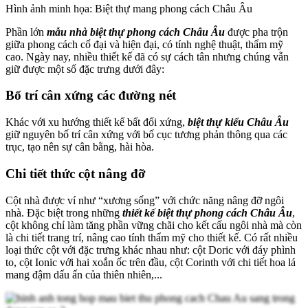
Hình ảnh minh họa: Biệt thự mang phong cách Châu Âu
Phần lớn
mẫu nhà biệt thự phong cách Châu Âu
được pha trộn
giữa phong cách cổ đại và hiện đại, có tính nghệ thuật, thẩm mỹ
cao. Ngày nay, nhiều thiết kế đã có sự cách tân nhưng chúng vẫn
giữ được một số đặc trưng dưới đây:
Bố trí cân xứng các đường nét
Khác với xu hướng thiết kế bất đối xứng,
biệt thự kiểu Châu Âu
giữ nguyên bố trí cân xứng với bố cục tương phản thông qua các
trục, tạo nên sự cân bằng, hài hòa.
Chi tiết thức cột nâng đỡ
Cột nhà được ví như “xương sống” với chức năng nâng đỡ ngôi
nhà. Đặc biệt trong những
thiết kế biệt thự phong cách Châu Âu
,
cột không chỉ làm tăng phần vững chãi cho kết cấu ngôi nhà mà còn
là chi tiết trang trí, nâng cao tính thẩm mỹ cho thiết kế. Có rất nhiều
loại thức cột với đặc trưng khác nhau như: cột Doric với đáy phình
to, cột Ionic với hai xoắn ốc trên đầu, cột Corinth với chi tiết hoa lá
mang đậm dấu ấn của thiên nhiên,...