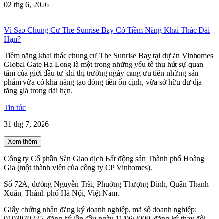
02 thg 6, 2026
Vì Sao Chung Cư The Sunrise Bay Có Tiềm Năng Khai Thác Dài
Hạn?
Tiềm năng khai thác chung cư The Sunrise Bay tại dự án Vinhomes
Global Gate Hạ Long là một trong những yếu tố thu hút sự quan
tâm của giới đầu tư khi thị trường ngày càng ưu tiên những sản
phẩm vừa có khả năng tạo dòng tiền ổn định, vừa sở hữu dư địa
tăng giá trong dài hạn.
Tin tức
31 thg 7, 2026
Xem thêm
Công ty Cổ phần Sàn Giao dịch Bất động sản Thành phố Hoàng
Gia (một thành viên của công ty CP Vinhomes).
Số 72A, đường Nguyễn Trãi, Phường Thượng Đình, Quận Thanh
Xuân, Thành phố Hà Nội, Việt Nam.
Giấy chứng nhận đăng ký doanh nghiệp, mã số doanh nghiệp:
0103970225, đăng ký lần đầu ngày 11/06/2009, đăng ký thay đổi