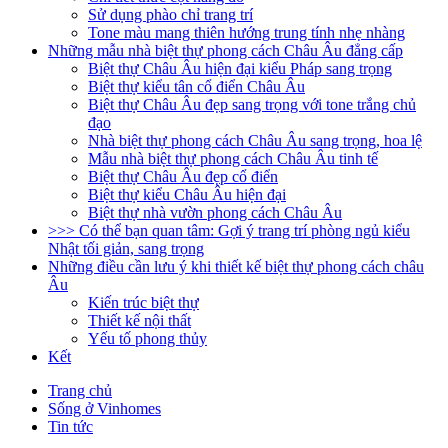
Sử dụng phào chỉ trang trí
Tone màu mang thiên hướng trung tính nhẹ nhàng
Những mẫu nhà biệt thự phong cách Châu Âu đẳng cấp
Biệt thự Châu Âu hiện đại kiểu Pháp sang trọng
Biệt thự kiểu tân cổ điển Châu Âu
Biệt thự Châu Âu đẹp sang trọng với tone trắng chủ
đạo
Nhà biệt thự phong cách Châu Âu sang trọng, hoa lệ
Mẫu nhà biệt thự phong cách Châu Âu tinh tế
Biệt thự Châu Âu đẹp cổ điển
Biệt thự kiểu Châu Âu hiện đại
Biệt thự nhà vườn phong cách Châu Âu
>>> Có thể bạn quan tâm: Gợi ý trang trí phòng ngủ kiểu
Nhật tối giản, sang trọng
Những điều cần lưu ý khi thiết kế biệt thự phong cách châu
Âu
Kiến trúc biệt thự
Thiết kế nội thất
Yếu tố phong thủy
Kết
Trang chủ
Sống ở Vinhomes
Tin tức