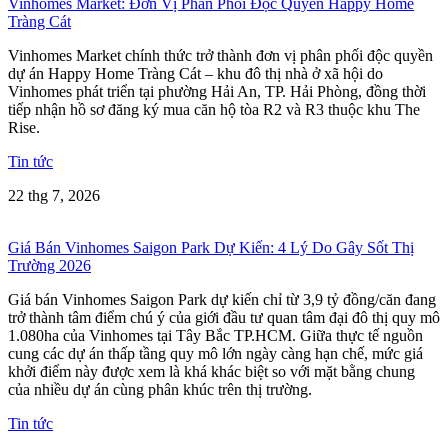
Vinhomes Market: Đơn Vị Phân Phối Độc Quyền Happy Home
Tràng Cát
Vinhomes Market chính thức trở thành đơn vị phân phối độc quyền
dự án Happy Home Tràng Cát – khu đô thị nhà ở xã hội do
Vinhomes phát triển tại phường Hải An, TP. Hải Phòng, đồng thời
tiếp nhận hồ sơ đăng ký mua căn hộ tòa R2 và R3 thuộc khu The
Rise.
Tin tức
22 thg 7, 2026
Giá Bán Vinhomes Saigon Park Dự Kiến: 4 Lý Do Gây Sốt Thị
Trường 2026
Giá bán Vinhomes Saigon Park dự kiến chỉ từ 3,9 tỷ đồng/căn đang
trở thành tâm điểm chú ý của giới đầu tư quan tâm đại đô thị quy mô
1.080ha của Vinhomes tại Tây Bắc TP.HCM. Giữa thực tế nguồn
cung các dự án thấp tầng quy mô lớn ngày càng hạn chế, mức giá
khởi điểm này được xem là khá khác biệt so với mặt bằng chung
của nhiều dự án cùng phân khúc trên thị trường.
Tin tức