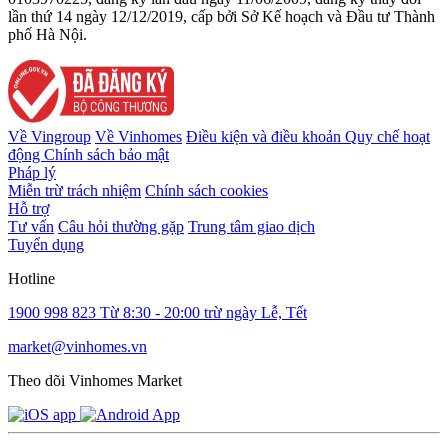
lần thứ 14 ngày 12/12/2019, cấp bởi Sở Kế hoạch và Đầu tư Thành
phố Hà Nội.
Về Vingroup
Về Vinhomes
Điều kiện và điều khoản
Quy chế hoạt
động
Chính sách bảo mật
Pháp lý
Miễn trừ trách nhiệm
Chính sách cookies
Hỗ trợ
Tư vấn
Câu hỏi thường gặp
Trung tâm giao dịch
Tuyển dụng
Hotline
1900 998 823
Từ 8:30 - 20:00 trừ ngày Lễ, Tết
market@vinhomes.vn
Theo dõi Vinhomes Market