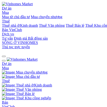
Dự án
Mua
Mua từ chủ đầu tư
Mua chuyển nhượng
Thuê
Thuê nhà ở/Kinh doanh
Thuê Văn phòng
Thuê Bán lẻ
Thuê Khu côn
Bán
VinClub
Dịch vụ
Tư vấn
Định giá Bất động sản
SỐNG Ở VINHOMES
Thủ tục trực tuyến
Dự án
Mua
Mua chuyển nhượng
Mua chủ đầu tư
Thuê
Thuê nhà ở/Kinh doanh
Thuê Văn phòng
Thuê Bán lẻ
Thuê Khu công nghiệp
Bán
VinClub