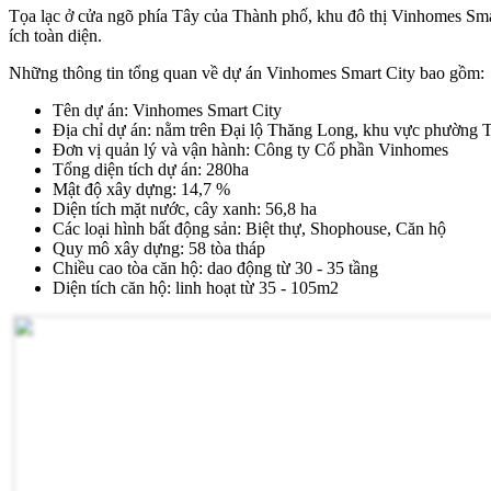
Tọa lạc ở cửa ngõ phía Tây của Thành phố, khu đô thị Vinhomes Smart
ích toàn diện.
Những thông tin tổng quan về dự án Vinhomes Smart City bao gồm:
Tên dự án: Vinhomes Smart City
Địa chỉ dự án: nằm trên Đại lộ Thăng Long, khu vực phườn
Đơn vị quản lý và vận hành: Công ty Cổ phần Vinhomes
Tổng diện tích dự án: 280ha
Mật độ xây dựng: 14,7 %
Diện tích mặt nước, cây xanh: 56,8 ha
Các loại hình bất động sản: Biệt thự, Shophouse, Căn hộ
Quy mô xây dựng: 58 tòa tháp
Chiều cao tòa căn hộ: dao động từ 30 - 35 tầng
Diện tích căn hộ: linh hoạt từ 35 - 105m2