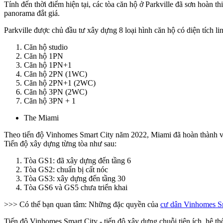
Tính đến thời điểm hiện tại, các tòa căn hộ ở Parkville đã sơn hoàn t
panorama đắt giá.
Parkville được chủ đầu tư xây dựng 8 loại hình căn hộ có diện tích li
Căn hộ studio
Căn hộ 1PN
Căn hộ 1PN+1
Căn hộ 2PN (1WC)
Căn hộ 2PN+1 (2WC)
Căn hộ 3PN (2WC)
Căn hộ 3PN + 1
The Miami
Theo tiến độ Vinhomes Smart City năm 2022, Miami đã hoàn thành và
Tiến độ xây dựng từng tòa như sau:
Tòa GS1: đã xây dựng đến tầng 6
Tòa GS2: chuẩn bị cất nóc
Tòa GS3: xây dựng đến tầng 30
Tòa GS6 và GS5 chưa triển khai
>>> Có thể bạn quan tâm: Những đặc quyền của
cư dân Vinhomes S
Tiến độ Vinhomes Smart City - tiến độ xây dựng chuỗi tiện ích, hệ t