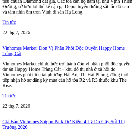
tiêu chuẩn Diamond đắt giá. Các tòa căn hộ nằm tại khu Vịnh Thiên
Đường, sở hữu lợi thế kế cận ga Depot tuyến đường sắt tốc độ cao
và tầm nhìn ôm trọn Vịnh di sản Hạ Long.
Tin tức
22 thg 7, 2026
Vinhomes Market: Đơn Vị Phân Phối Độc Quyền Happy Home
Tràng Cát
Vinhomes Market chính thức trở thành đơn vị phân phối độc quyền
dự án Happy Home Tràng Cát – khu đô thị nhà ở xã hội do
Vinhomes phát triển tại phường Hải An, TP. Hải Phòng, đồng thời
tiếp nhận hồ sơ đăng ký mua căn hộ tòa R2 và R3 thuộc khu The
Rise.
Tin tức
22 thg 7, 2026
Giá Bán Vinhomes Saigon Park Dự Kiến: 4 Lý Do Gây Sốt Thị
Trường 2026