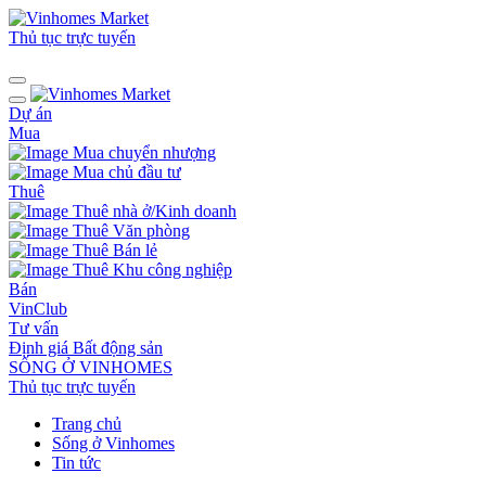
Thủ tục trực tuyến
Dự án
Mua
Mua chuyển nhượng
Mua chủ đầu tư
Thuê
Thuê nhà ở/Kinh doanh
Thuê Văn phòng
Thuê Bán lẻ
Thuê Khu công nghiệp
Bán
VinClub
Tư vấn
Định giá Bất động sản
SỐNG Ở VINHOMES
Thủ tục trực tuyến
Trang chủ
Sống ở Vinhomes
Tin tức