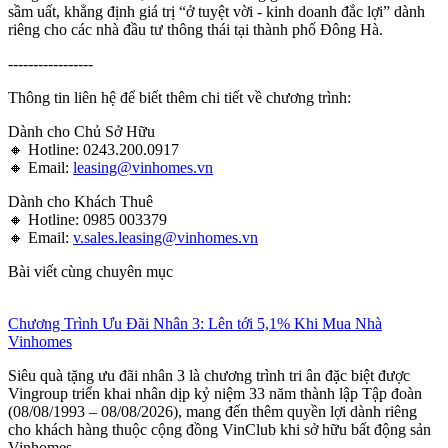
sầm uất, khẳng định giá trị “ở tuyệt vời - kinh doanh đắc lợi” dành
riêng cho các nhà đầu tư thông thái tại thành phố Đông Hà.
-----------------
Thông tin liên hệ để biết thêm chi tiết về chương trình:
Dành cho Chủ Sở Hữu
🔸 Hotline: 0243.200.0917
🔸 Email:
leasing@vinhomes.vn
Dành cho Khách Thuê
🔸 Hotline: 0985 003379
🔸 Email:
v.sales.leasing@vinhomes.vn
Bài viết cùng chuyên mục
Chương Trình Ưu Đãi Nhân 3: Lên tới 5,1% Khi Mua Nhà
Vinhomes
Siêu quà tặng ưu đãi nhân 3 là chương trình tri ân đặc biệt được
Vingroup triển khai nhân dịp kỷ niệm 33 năm thành lập Tập đoàn
(08/08/1993 – 08/08/2026), mang đến thêm quyền lợi dành riêng
cho khách hàng thuộc cộng đồng VinClub khi sở hữu bất động sản
Vinhomes.