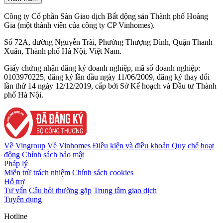
Công ty Cổ phần Sàn Giao dịch Bất động sản Thành phố Hoàng
Gia (một thành viên của công ty CP Vinhomes).
Số 72A, đường Nguyễn Trãi, Phường Thượng Đình, Quận Thanh
Xuân, Thành phố Hà Nội, Việt Nam.
Giấy chứng nhận đăng ký doanh nghiệp, mã số doanh nghiệp:
0103970225, đăng ký lần đầu ngày 11/06/2009, đăng ký thay đổi
lần thứ 14 ngày 12/12/2019, cấp bởi Sở Kế hoạch và Đầu tư Thành
phố Hà Nội.
Về Vingroup
Về Vinhomes
Điều kiện và điều khoản
Quy chế hoạt
động
Chính sách bảo mật
Pháp lý
Miễn trừ trách nhiệm
Chính sách cookies
Hỗ trợ
Tư vấn
Câu hỏi thường gặp
Trung tâm giao dịch
Tuyển dụng
Hotline