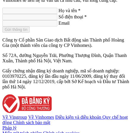
Vinhomes sẽ liên hệ tư vấn tất cả nhu cầu, vui lòng cung cấp:
Họ và tên
*
Số điện thoại
*
Email
Gửi thông tin
Công ty Cổ phần Sàn Giao dịch Bất động sản Thành phố Hoàng
Gia (một thành viên của công ty CP Vinhomes).
Số 72A, đường Nguyễn Trãi, Phường Thượng Đình, Quận Thanh
Xuân, Thành phố Hà Nội, Việt Nam.
Giấy chứng nhận đăng ký doanh nghiệp, mã số doanh nghiệp:
0103970225, đăng ký lần đầu ngày 11/06/2009, đăng ký thay đổi
lần thứ 14 ngày 12/12/2019, cấp bởi Sở Kế hoạch và Đầu tư Thành
phố Hà Nội.
Về Vingroup
Về Vinhomes
Điều kiện và điều khoản
Quy chế hoạt
động
Chính sách bảo mật
Pháp lý