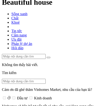
Beautiful house
Sống xanh
Chất
Khoẻ
Tin tức
Cẩm nang
Ưu đãi
Pháp lý dự án
Hỏi đáp
Không tìm thấy bài viết.
Tìm kiếm
Cảm ơn đã ghé thăm Vinhomes Market, nhu cầu của bạn là?
Ở
Đầu tư
Kinh doanh