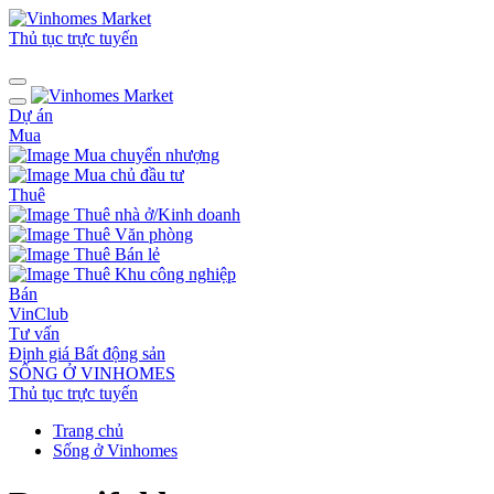
Thủ tục trực tuyến
Dự án
Mua
Mua chuyển nhượng
Mua chủ đầu tư
Thuê
Thuê nhà ở/Kinh doanh
Thuê Văn phòng
Thuê Bán lẻ
Thuê Khu công nghiệp
Bán
VinClub
Tư vấn
Định giá Bất động sản
SỐNG Ở VINHOMES
Thủ tục trực tuyến
Trang chủ
Sống ở Vinhomes