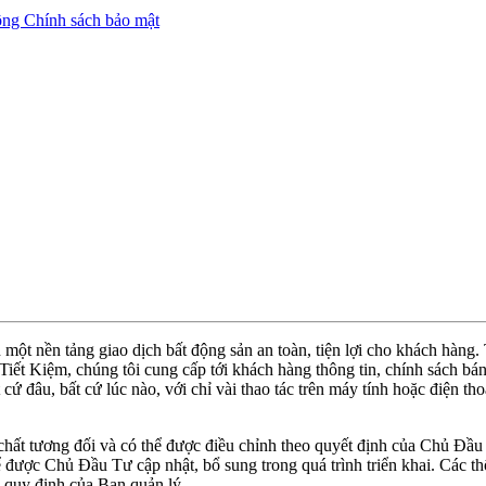
ộng
Chính sách bảo mật
ột nền tảng giao dịch bất động sản an toàn, tiện lợi cho khách hàng
ết Kiệm, chúng tôi cung cấp tới khách hàng thông tin, chính sách bán 
t cứ đâu, bất cứ lúc nào, với chỉ vài thao tác trên máy tính hoặc điện 
 chất tương đối và có thể được điều chỉnh theo quyết định của Chủ Đầu
ược Chủ Đầu Tư cập nhật, bổ sung trong quá trình triển khai. Các thô
o quy định của Ban quản lý.