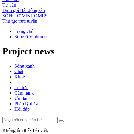
Tư vấn
Định giá Bất động sản
SỐNG Ở VINHOMES
Thủ tục trực tuyến
Trang chủ
Sống ở Vinhomes
Project news
Sống xanh
Chất
Khoẻ
Tin tức
Cẩm nang
Ưu đãi
Pháp lý dự án
Hỏi đáp
Không tìm thấy bài viết.