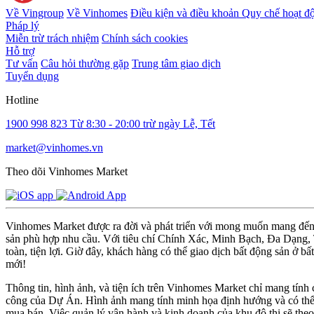
Về Vingroup
Về Vinhomes
Điều kiện và điều khoản
Quy chế hoạt đ
Pháp lý
Miễn trừ trách nhiệm
Chính sách cookies
Hỗ trợ
Tư vấn
Câu hỏi thường gặp
Trung tâm giao dịch
Tuyển dụng
Hotline
1900 998 823
Từ 8:30 - 20:00 trừ ngày Lễ, Tết
market@vinhomes.vn
Theo dõi Vinhomes Market
Vinhomes Market được ra đời và phát triển với mong muốn mang đến m
sản phù hợp nhu cầu. Với tiêu chí Chính Xác, Minh Bạch, Đa Dạng, Ti
toàn, tiện lợi. Giờ đây, khách hàng có thể giao dịch bất động sản ở bấ
mới!
Thông tin, hình ảnh, và tiện ích trên Vinhomes Market chỉ mang tính
công của Dự Án. Hình ảnh mang tính minh họa định hướng và có thể đ
mua bán. Việc quản lý vận hành và kinh doanh của khu đô thị sẽ the