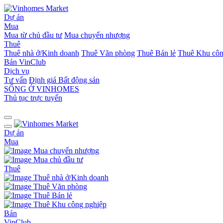
Dự án
Mua
Mua từ chủ đầu tư
Mua chuyển nhượng
Thuê
Thuê nhà ở/Kinh doanh
Thuê Văn phòng
Thuê Bán lẻ
Thuê Khu côn
Bán
VinClub
Dịch vụ
Tư vấn
Định giá Bất động sản
SỐNG Ở VINHOMES
Thủ tục trực tuyến
Dự án
Mua
Mua chuyển nhượng
Mua chủ đầu tư
Thuê
Thuê nhà ở/Kinh doanh
Thuê Văn phòng
Thuê Bán lẻ
Thuê Khu công nghiệp
Bán
VinClub