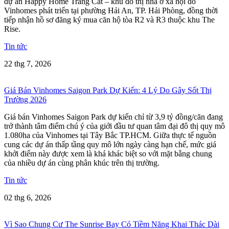
dự án Happy Home Tràng Cát – khu đô thị nhà ở xã hội do
Vinhomes phát triển tại phường Hải An, TP. Hải Phòng, đồng thời
tiếp nhận hồ sơ đăng ký mua căn hộ tòa R2 và R3 thuộc khu The
Rise.
Tin tức
22 thg 7, 2026
Giá Bán Vinhomes Saigon Park Dự Kiến: 4 Lý Do Gây Sốt Thị
Trường 2026
Giá bán Vinhomes Saigon Park dự kiến chỉ từ 3,9 tỷ đồng/căn đang
trở thành tâm điểm chú ý của giới đầu tư quan tâm đại đô thị quy mô
1.080ha của Vinhomes tại Tây Bắc TP.HCM. Giữa thực tế nguồn
cung các dự án thấp tầng quy mô lớn ngày càng hạn chế, mức giá
khởi điểm này được xem là khá khác biệt so với mặt bằng chung
của nhiều dự án cùng phân khúc trên thị trường.
Tin tức
02 thg 6, 2026
Vì Sao Chung Cư The Sunrise Bay Có Tiềm Năng Khai Thác Dài