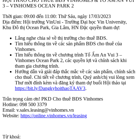
HỘI THẢO CHO THUÊ BĐS VINHOMES & TỔ ẤM AN VUI
3 – VINHOMES OCEAN PARK 2
Thời gian: 09:00 đến 11:00: Thứ Sáu, ngày 17/03/2023
Địa điểm: Hội trường VinUni - Trường Đại học Vin University,
Khu Đô thị Ocean Park, Gia Lâm, HN Đặc quyền tham dự:
Lắng nghe chia sẻ về thị trường cho thuê BĐS.
Tìm hiểu thông tin về các sản phẩm BĐS cho thuê của
Vinhomes.
Tìm hiểu thông tin về chương trình Tổ Ấm An Vui 3 –
Vinhomes Ocean Park 2, các quyền lợi và chính sách khi
tham gia chương trình.
Hướng dẫn và giải đáp thắc mắc về các sản phẩm, chính sách
cho thuê. Chi tiết về chương trình, Quý anh/chị vui lòng xem
Thư mời đính kèm và đăng ký tham dự buổi Hội thảo tại
https://bit.ly/DangkyhoithaoTAAV3
.
Trân trọng cảm ơn! PKD Cho thuê BĐS Vinhomes
Hotline: 098 500 3379
Email:
v.sales.leasing@vinhomes.vn
Website:
https://online.vinhomes.vn/leasing
Từ khoá: