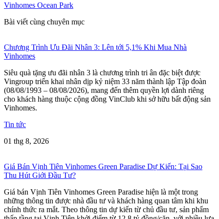
Vinhomes Ocean Park
Bài viết cùng chuyên mục
Chương Trình Ưu Đãi Nhân 3: Lên tới 5,1% Khi Mua Nhà
Vinhomes
Siêu quà tặng ưu đãi nhân 3 là chương trình tri ân đặc biệt được
Vingroup triển khai nhân dịp kỷ niệm 33 năm thành lập Tập đoàn
(08/08/1993 – 08/08/2026), mang đến thêm quyền lợi dành riêng
cho khách hàng thuộc cộng đồng VinClub khi sở hữu bất động sản
Vinhomes.
Tin tức
01 thg 8, 2026
Giá Bán Vịnh Tiên Vinhomes Green Paradise Dự Kiến: Tại Sao
Thu Hút Giới Đầu Tư?
Giá bán Vịnh Tiên Vinhomes Green Paradise hiện là một trong
những thông tin được nhà đầu tư và khách hàng quan tâm khi khu
chính thức ra mắt. Theo thông tin dự kiến từ chủ đầu tư, sản phẩm
thấp tầng tại Vịnh Tiên khởi điểm từ 12,8 tỷ đồng/căn, với nhiều lựa