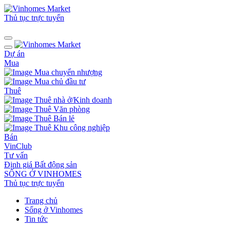
Thủ tục trực tuyến
Dự án
Mua
Mua chuyển nhượng
Mua chủ đầu tư
Thuê
Thuê nhà ở/Kinh doanh
Thuê Văn phòng
Thuê Bán lẻ
Thuê Khu công nghiệp
Bán
VinClub
Tư vấn
Định giá Bất động sản
SỐNG Ở VINHOMES
Thủ tục trực tuyến
Trang chủ
Sống ở Vinhomes
Tin tức