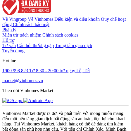
Về Vingroup
Về Vinhomes
Điều kiện và điều khoản
Quy chế hoạt
động
Chính sách bảo mật
Pháp lý
Miễn trừ trách nhiệm
Chính sách cookies
Hỗ trợ
Tư vấn
Câu hỏi thường gặp
Trung tâm giao dịch
Tuyển dụng
Hotline
1900 998 823
Từ 8:30 - 20:00 trừ ngày Lễ, Tết
market@vinhomes.vn
Theo dõi Vinhomes Market
Vinhomes Market được ra đời và phát triển với mong muốn mang
đến một nền tảng giao dịch bất động sản an toàn, tiện lợi cho khách
hàng. Tại Vinhomes Market, khách hàng có thể dễ dàng tìm kiếm
bất động sản phù hợp nhu cầu. Với tiêu chí Chính Xác, Minh Bạch,