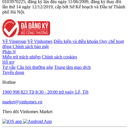
0103970225, đăng ký lần đầu ngày 11/06/2009, đăng ký thay đổi
lần thứ 14 ngày 12/12/2019, cấp bởi Sở Kế hoạch và Đầu tư Thành
phố Hà Nội.
Về Vingroup
Về Vinhomes
Điều kiện và điều khoản
Quy chế hoạt
động
Chính sách bảo mật
Pháp lý
Miễn trừ trách nhiệm
Chính sách cookies
Hỗ trợ
Tư vấn
Câu hỏi thường gặp
Trung tâm giao dịch
Tuyển dụng
Hotline
1900 998 823
Từ 8:30 - 20:00 trừ ngày Lễ, Tết
market@vinhomes.vn
Theo dõi Vinhomes Market