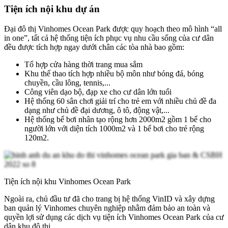
Tiện ích nội khu dự án
Đại đô thị Vinhomes Ocean Park được quy hoạch theo mô hình “all
in one”, tất cả hệ thống tiện ích phục vụ nhu cầu sống của cư dân
đều được tích hợp ngay dưới chân các tòa nhà bao gồm:
Tổ hợp cửa hàng thời trang mua sắm
Khu thể thao tích hợp nhiều bộ môn như bóng đá, bóng
chuyền, cầu lông, tennis,...
Công viên dạo bộ, đạp xe cho cư dân lớn tuổi
Hệ thống 60 sân chơi giải trí cho trẻ em với nhiều chủ đề đa
dạng như chủ đề đại dương, ô tô, động vật,...
Hệ thống bể bơi nhân tạo rộng hơn 2000m2 gồm 1 bể cho
người lớn với diện tích 1000m2 và 1 bể bơi cho trẻ rộng
120m2.
Tiện ích nội khu Vinhomes Ocean Park
Ngoài ra, chủ đầu tư đã cho trang bị hệ thống VinID và xây dựng
ban quản lý Vinhomes chuyên nghiệp nhằm đảm bảo an toàn và
quyền lợi sử dụng các dịch vụ tiện ích Vinhomes Ocean Park của cư
dân khu đô thị.