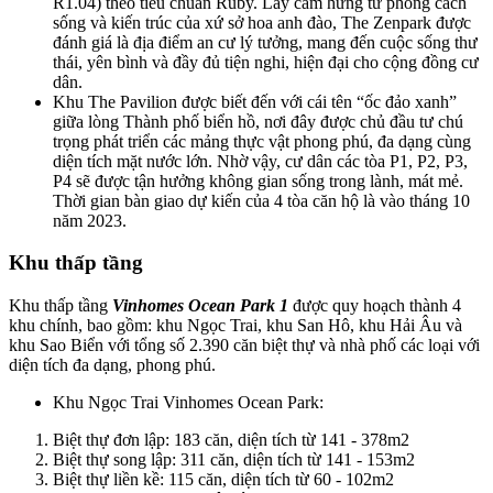
R1.04) theo tiêu chuẩn Ruby. Lấy cảm hứng từ phong cách
sống và kiến trúc của xứ sở hoa anh đào, The Zenpark được
đánh giá là địa điểm an cư lý tưởng, mang đến cuộc sống thư
thái, yên bình và đầy đủ tiện nghi, hiện đại cho cộng đồng cư
dân.
Khu The Pavilion được biết đến với cái tên “ốc đảo xanh”
giữa lòng Thành phố biển hồ, nơi đây được chủ đầu tư chú
trọng phát triển các mảng thực vật phong phú, đa dạng cùng
diện tích mặt nước lớn. Nhờ vậy, cư dân các tòa P1, P2, P3,
P4 sẽ được tận hưởng không gian sống trong lành, mát mẻ.
Thời gian bàn giao dự kiến của 4 tòa căn hộ là vào tháng 10
năm 2023.
Khu thấp tầng
Khu thấp tầng
Vinhomes Ocean Park 1
được quy hoạch thành 4
khu chính, bao gồm: khu Ngọc Trai, khu San Hô, khu Hải Âu và
khu Sao Biển với tổng số 2.390 căn biệt thự và nhà phố các loại với
diện tích đa dạng, phong phú.
Khu Ngọc Trai Vinhomes Ocean Park:
Biệt thự đơn lập: 183 căn, diện tích từ 141 - 378m2
Biệt thự song lập: 311 căn, diện tích từ 141 - 153m2
Biệt thự liền kề: 115 căn, diện tích từ 60 - 102m2