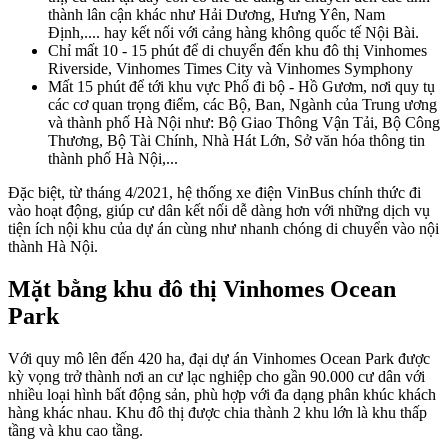
thành lân cận khác như Hải Dương, Hưng Yên, Nam
Định,.... hay kết nối với cảng hàng không quốc tế Nội Bài.
Chỉ mất 10 - 15 phút để di chuyển đến khu đô thị Vinhomes
Riverside, Vinhomes Times City và Vinhomes Symphony
Mất 15 phút để tới khu vực Phố đi bộ - Hồ Gươm, nơi quy tụ
các cơ quan trọng điểm, các Bộ, Ban, Ngành của Trung ương
và thành phố Hà Nội như: Bộ Giao Thông Vận Tải, Bộ Công
Thương, Bộ Tài Chính, Nhà Hát Lớn, Sở văn hóa thông tin
thành phố Hà Nội,...
Đặc biệt, từ tháng 4/2021, hệ thống xe điện VinBus chính thức đi
vào hoạt động, giúp cư dân kết nối dễ dàng hơn với những dịch vụ
tiện ích nội khu của dự án cùng như nhanh chóng di chuyển vào nội
thành Hà Nội.
Mặt bằng khu đô thị Vinhomes Ocean
Park
Với quy mô lên đến 420 ha, đại dự án Vinhomes Ocean Park được
kỳ vọng trở thành nơi an cư lạc nghiệp cho gần 90.000 cư dân với
nhiều loại hình bất động sản, phù hợp với đa dạng phân khúc khách
hàng khác nhau. Khu đô thị được chia thành 2 khu lớn là khu thấp
tầng và khu cao tầng.