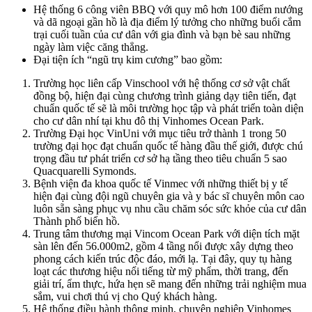
Hệ thống 6 công viên BBQ với quy mô hơn 100 điểm nướng
và dã ngoại gần hồ là địa điểm lý tưởng cho những buổi cắm
trại cuối tuần của cư dân với gia đình và bạn bè sau những
ngày làm việc căng thẳng.
Đại tiện ích “ngũ trụ kim cương” bao gồm:
Trường học liên cấp Vinschool với hệ thống cơ sở vật chất
đồng bộ, hiện đại cùng chương trình giảng dạy tiên tiến, đạt
chuẩn quốc tế sẽ là môi trường học tập và phát triển toàn diện
cho cư dân nhí tại khu đô thị Vinhomes Ocean Park.
Trường Đại học VinUni với mục tiêu trở thành 1 trong 50
trường đại học đạt chuẩn quốc tế hàng đầu thế giới, được chú
trọng đầu tư phát triển cơ sở hạ tầng theo tiêu chuẩn 5 sao
Quacquarelli Symonds.
Bệnh viện đa khoa quốc tế Vinmec với những thiết bị y tế
hiện đại cùng đội ngũ chuyên gia và y bác sĩ chuyên môn cao
luôn sẵn sàng phục vụ nhu cầu chăm sóc sức khỏe của cư dân
Thành phố biển hồ.
Trung tâm thương mại Vincom Ocean Park với diện tích mặt
sàn lên đến 56.000m2, gồm 4 tầng nổi được xây dựng theo
phong cách kiến trúc độc đáo, mới lạ. Tại đây, quy tụ hàng
loạt các thương hiệu nổi tiếng từ mỹ phẩm, thời trang, đến
giải trí, ẩm thực, hứa hẹn sẽ mang đến những trải nghiệm mua
sắm, vui chơi thú vị cho Quý khách hàng.
Hệ thống điều hành thông minh, chuyên nghiệp Vinhomes