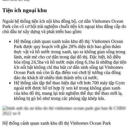
Tiện ích ngoại khu
Ngoài hệ thống tiện ích nội khu đồng bộ, cư dân Vinhomes Ocean
Park còn có cơ hội trải nghiệm chuỗi tiện ích ngoại khu đẳng cấp do
chủ đầu tư xây dựng và phát triển bao gồm:
Hệ thống cảnh quan xanh toàn khu đô thị: Vinhomes Ocean
Park được quy hoạch với gần 28% diện tích bao gồm thảm
thực vật và hồ nước trong xanh, tạo ra không gian sống trong
lành, mát mẻ cho cư dân trong đại đô thị. Đặc biệt, hồ điều
hòa rộng 24,5ha và hồ nước mặn rộng 6,1ha là những đại tiện
ích nổi bật không chỉ thu hút cư dân sinh sống tại Vinhomes
Ocean Park mà còn là địa điểm vui chơi lý tưởng của đông
đảo du khách từ nhiều tỉnh thành trên cả nước.
Hệ thống sân tập thể thao hiện đại với hơn 700 máy tập Gym
ngoài trời được bố trí hợp lý xen kẽ trong không gian xanh
của khu đô thị, mang lại trải nghiệm thể dục thể thao mới lạ,
không bị gò bó như trong các phòng tập khép kín.
Hệ thống cảnh quan xanh khu đô thị Vinhomes Ocean Park