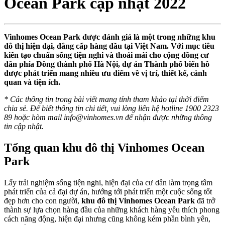
Ocean Park cập nhật 2022
Vinhomes Ocean Park được đánh giá là một trong những khu
đô thị hiện đại, đẳng cấp hàng đầu tại Việt Nam. Với mục tiêu
kiến tạo chuẩn sống tiện nghi và thoải mái cho cộng đồng cư
dân phía Đông thành phố Hà Nội, dự án Thành phố biển hồ
được phát triển mang nhiều ưu điểm về vị trí, thiết kế, cảnh
quan và tiện ích.
* Các thông tin trong bài viết mang tính tham khảo tại thời điểm
chia sẻ. Để biết thông tin chi tiết, vui lòng liên hệ hotline 1900 2323
89 hoặc hòm mail
info@vinhomes.vn
để nhận được những thông
tin cập nhật.
Tổng quan khu đô thị Vinhomes Ocean
Park
Lấy trải nghiệm sống tiện nghi, hiện đại của cư dân làm trọng tâm
phát triển của cả đại dự án, hướng tới phát triển một cuộc sống tốt
đẹp hơn cho con người,
khu đô thị Vinhomes Ocean Park
đã trở
thành sự lựa chọn hàng đầu của những khách hàng yêu thích phong
cách năng động, hiện đại nhưng cũng không kém phần bình yên,