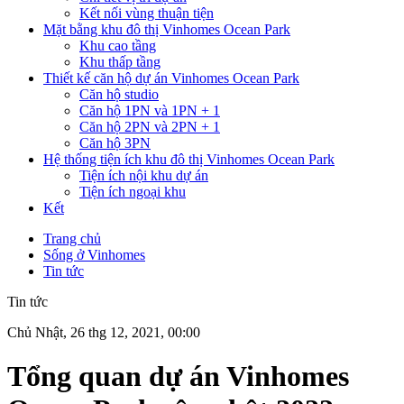
Kết nối vùng thuận tiện
Mặt bằng khu đô thị Vinhomes Ocean Park
Khu cao tầng
Khu thấp tầng
Thiết kế căn hộ dự án Vinhomes Ocean Park
Căn hộ studio
Căn hộ 1PN và 1PN + 1
Căn hộ 2PN và 2PN + 1
Căn hộ 3PN
Hệ thống tiện ích khu đô thị Vinhomes Ocean Park
Tiện ích nội khu dự án
Tiện ích ngoại khu
Kết
Trang chủ
Sống ở Vinhomes
Tin tức
Tin tức
Chủ Nhật, 26 thg 12, 2021, 00:00
Tổng quan dự án Vinhomes