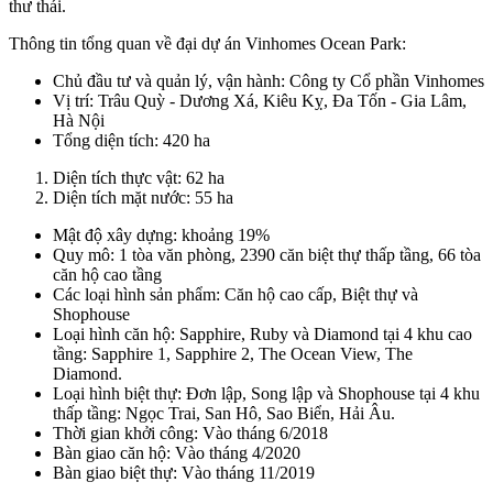
thư thái.
Thông tin tổng quan về đại dự án Vinhomes Ocean Park:
Chủ đầu tư và quản lý, vận hành: Công ty Cổ phần Vinhomes
Vị trí: Trâu Quỳ - Dương Xá, Kiêu Kỵ, Đa Tốn - Gia Lâm,
Hà Nội
Tổng diện tích: 420 ha
Diện tích thực vật: 62 ha
Diện tích mặt nước: 55 ha
Mật độ xây dựng: khoảng 19%
Quy mô: 1 tòa văn phòng, 2390 căn biệt thự thấp tầng, 66 tòa
căn hộ cao tầng
Các loại hình sản phẩm: Căn hộ cao cấp, Biệt thự và
Shophouse
Loại hình căn hộ: Sapphire, Ruby và Diamond tại 4 khu cao
tầng: Sapphire 1, Sapphire 2, The Ocean View, The
Diamond.
Loại hình biệt thự: Đơn lập, Song lập và Shophouse tại 4 khu
thấp tầng: Ngọc Trai, San Hô, Sao Biển, Hải Âu.
Thời gian khởi công: Vào tháng 6/2018
Bàn giao căn hộ: Vào tháng 4/2020
Bàn giao biệt thự: Vào tháng 11/2019