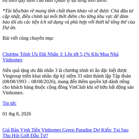
thị theo quy định của Ban Quản lý tại từng thời điểm.
*Tài liệu/bản vẽ mang tính chất tham khảo và sẽ được Chủ đầu tư
cập nhật, điều chỉnh tại mỗi thời điểm cho từng khu vực để đảm
bảo tối ưu các tiện ích sử dụng và phù hợp với thiết kế tổng thể của
Dự án.
Bài viết cùng chuyên mục
Chương Trình Ưu Đãi Nhân 3: Lên tới 5,1% Khi Mua Nhà
Vinhomes
Siêu quà tặng ưu đãi nhân 3 là chương trình tri ân đặc biệt được
Vingroup triển khai nhân dịp kỷ niệm 33 năm thành lập Tập đoàn
(08/08/1993 – 08/08/2026), mang đến thêm quyền lợi dành riêng
cho khách hàng thuộc cộng đồng VinClub khi sở hữu bất động sản
Vinhomes.
Tin tức
01 thg 8, 2026
Giá Bán Vịnh Tiên Vinhomes Green Paradise Dự Kiến: Tại Sao
Thu Hút Giới Đầu Tư?