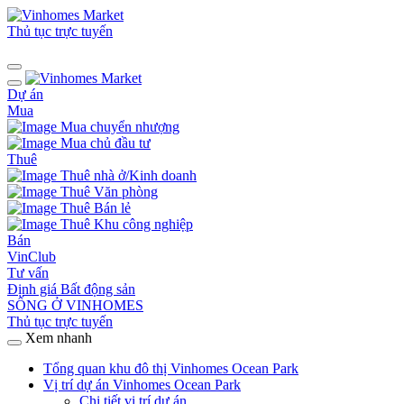
Thủ tục trực tuyến
Dự án
Mua
Mua chuyển nhượng
Mua chủ đầu tư
Thuê
Thuê nhà ở/Kinh doanh
Thuê Văn phòng
Thuê Bán lẻ
Thuê Khu công nghiệp
Bán
VinClub
Tư vấn
Định giá Bất động sản
SỐNG Ở VINHOMES
Thủ tục trực tuyến
Xem nhanh
Tổng quan khu đô thị Vinhomes Ocean Park
Vị trí dự án Vinhomes Ocean Park
Chi tiết vị trí dự án