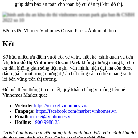
giúp đảm bảo an toàn cho toàn bộ cư dân tại khu đô thị.
Bệnh viện Vinmec Vinhomes Ocean Park - Ảnh minh họa
Kết
Sở hữu nhiều ưu điểm vượt trội về vị trí, thiết kế, cảnh quan và tiện
ích,
khu đô thị Vinhomes Ocean Park
không những mang lại cho
cư dân không gian sống tiện nghi, văn minh, hiện đại mà còn được
đánh giá là một trong những dự án bất động sản có tiềm năng sinh
lời bền vững trên thị trường.
Để biết thêm thông tin chi tiết, quý khách hàng vui lòng liên hệ
Vinhomes Market qua:
Website:
https://market.vinhomes.vn/
Fanpage:
https://facebook.com/market.vinhomes.vn
Email:
market@vinhomes.vn
Hotline:
1900 9988 23
*Hình ảnh trong bài viết mang tính minh hoạ. Việc vận hành khu đô