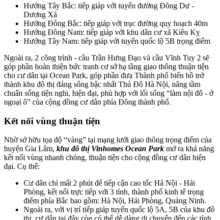
Hướng Tây Bắc: tiếp giáp với tuyến đường Đông Dư -
Dương Xá
Hướng Đông Bắc: tiếp giáp với trục đường quy hoạch 40m
Hướng Đông Nam: tiếp giáp với khu dân cư xã Kiêu Kỵ
Hướng Tây Nam: tiếp giáp với tuyến quốc lộ 5B trọng điểm
Ngoài ra, 2 công trình - cầu Trần Hưng Đạo và cầu Vĩnh Tuy 2 sẽ
góp phần hoàn thiện bức tranh cơ sở hạ tầng giao thông thuận tiện
cho cư dân tại Ocean Park, góp phần đưa Thành phố biển hồ trở
thành khu đô thị đáng sống bậc nhất Thủ Đô Hà Nội, nâng tầm
chuẩn sống tiện nghi, hiện đại, phù hợp với lối sống “làm nội đô - ở
ngoại ô” của cộng đồng cư dân phía Đông thành phố.
Kết nối vùng thuận tiện
Nhờ sở hữu tọa độ “vàng” tại mạng lưới giao thông trọng điểm của
huyện Gia Lâm,
khu đô thị Vinhomes Ocean Park
mở ra khả năng
kết nối vùng nhanh chóng, thuận tiện cho cộng đồng cư dân hiện
đại. Cụ thể:
Cư dân chỉ mất 2 phút để tiếp cận cao tốc Hà Nội - Hải
Phòng, kết nối trực tiếp với 3 tỉnh, thành phố kinh tế trọng
điểm phía Bắc bao gồm: Hà Nội, Hải Phòng, Quảng Ninh.
Ngoài ra, với vị trí tiếp giáp tuyến quốc lộ 5A, 5B của khu đô
thị, cư dân tại đây còn có thể dễ dàng di chuyển đến các tỉnh