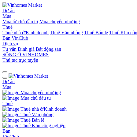
Dự án
Mua
Mua từ chủ đầu tư
Mua chuyển nhượng
Thuê
Thuê nhà ở/Kinh doanh
Thuê Văn phòng
Thuê Bán lẻ
Thuê Khu côn
Bán
VinClub
Dịch vụ
Tư vấn
Định giá Bất động sản
SỐNG Ở VINHOMES
Thủ tục trực tuyến
Dự án
Mua
Mua chuyển nhượng
Mua chủ đầu tư
Thuê
Thuê nhà ở/Kinh doanh
Thuê Văn phòng
Thuê Bán lẻ
Thuê Khu công nghiệp
Bán
VinClub