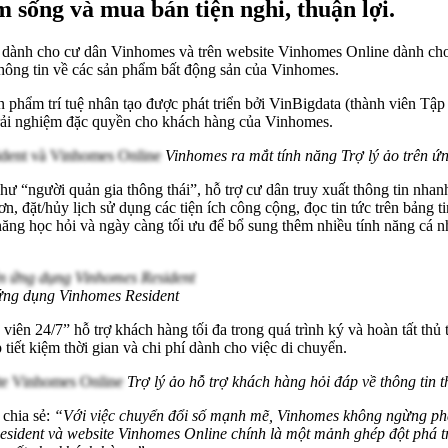
sống và mua bán tiện nghi, thuận lợi.
t dành cho cư dân Vinhomes và trên website Vinhomes Online dành ch
 thông tin về các sản phẩm bất động sản của Vinhomes.
 phẩm trí tuệ nhân tạo được phát triển bởi VinBigdata (thành viên Tập 
trải nghiệm đặc quyền cho khách hàng của Vinhomes.
Vinhomes ra mắt tính năng Trợ lý ảo trên 
hư “người quản gia thông thái”, hỗ trợ cư dân truy xuất thông tin nha
n, đặt/hủy lịch sử dụng các tiện ích công cộng, đọc tin tức trên bảng ti
ng học hỏi và ngày càng tối ưu để bổ sung thêm nhiều tính năng cá nhâ
 ứng dụng Vinhomes Resident
iên 24/7” hỗ trợ khách hàng tối đa trong quá trình ký và hoàn tất thủ 
úp tiết kiệm thời gian và chi phí dành cho việc di chuyển.
Trợ lý ảo hỗ trợ khách hàng hỏi đáp về thông tin 
hia sẻ:
“Với việc chuyển đổi số mạnh mẽ, Vinhomes không ngừng phát 
Resident và website Vinhomes Online chính là một mảnh ghép đột phá tr