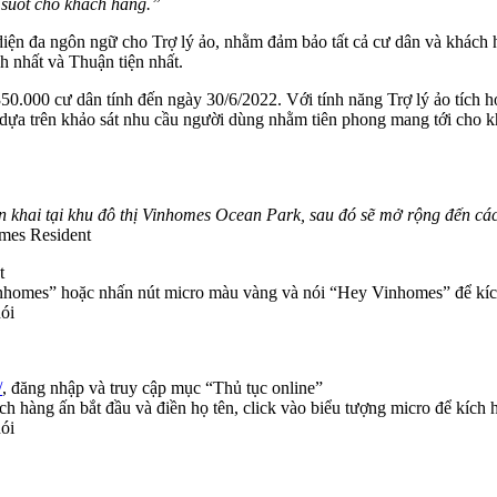
n suốt cho khách hàng.”
ện đa ngôn ngữ cho Trợ lý ảo, nhằm đảm bảo tất cả cư dân và khách h
 nhất và Thuận tiện nhất.
350.000 cư dân tính đến ngày 30/6/2022. Với tính năng Trợ lý ảo tíc
i dựa trên khảo sát nhu cầu người dùng nhằm tiên phong mang tới cho k
ển khai tại khu đô thị Vinhomes Ocean Park, sau đó sẽ mở rộng đến cá
omes Resident
t
inhomes” hoặc nhấn nút micro màu vàng và nói “Hey Vinhomes” để kíc
nói
/
, đăng nhập và truy cập mục “Thủ tục online”
ách hàng
ấn bắt đầu và điền họ tên,
click vào biểu tượng micro để kích 
nói