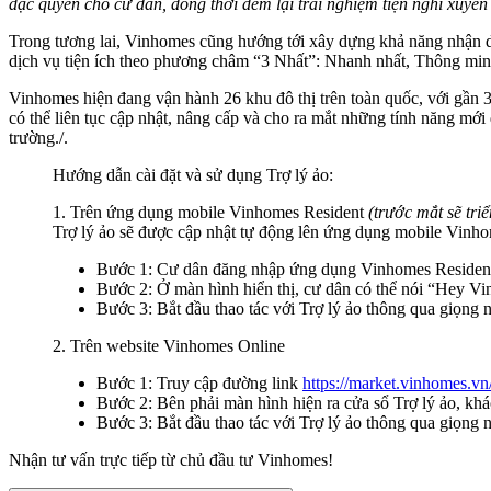
đặc quyền cho cư dân, đồng thời đem lại trải nghiệm tiện nghi xuyê
Trong tương lai, Vinhomes cũng hướng tới xây dựng khả năng nhận di
dịch vụ tiện ích theo phương châm “3 Nhất”: Nhanh nhất, Thông minh
Vinhomes hiện đang vận hành 26 khu đô thị trên toàn quốc, với gần 
có thể liên tục cập nhật, nâng cấp và cho ra mắt những tính năng mớ
trường./.
Hướng dẫn cài đặt và sử dụng Trợ lý ảo:
1. Trên ứng dụng mobile Vinhomes Resident
(trước mắt sẽ tri
Trợ lý ảo sẽ được cập nhật tự động lên ứng dụng mobile Vinh
Bước 1: Cư dân đăng nhập ứng dụng Vinhomes Residen
Bước 2: Ở màn hình hiển thị, cư dân có thể nói “Hey V
Bước 3: Bắt đầu thao tác với Trợ lý ảo thông qua giọng 
2. Trên website Vinhomes Online
Bước 1: Truy cập đường link
https://market.vinhomes.vn
Bước 2: Bên phải màn hình hiện ra cửa sổ Trợ lý ảo, kh
Bước 3: Bắt đầu thao tác với Trợ lý ảo thông qua giọng 
Nhận tư vấn trực tiếp từ chủ đầu tư Vinhomes!