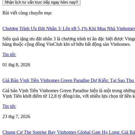
Nhận lịch tư vấn trực tiếp ngay hôm nay!!
Bài viết cùng chuyên mục
Chương Trình Ưu Đãi Nhân 3: Lên tới 5,1% Khi Mua Nhà Vinhome
Siêu quà tặng ưu đãi nhân 3 là chương trình tri ân đặc biệt được Vi
hàng thuộc cộng đồng VinClub khi sở hữu bất động sản Vinhomes.
Tin tức
01 thg 8, 2026
Giá Bán Vịnh Tiên Vinhomes Green Paradise Dự Kiến: Tại Sao Thu
Giá bán Vịnh Tiên Vinhomes Green Paradise hiện là một trong những t
Vịnh Tiên khởi điểm từ 12,8 tỷ đồng/căn, với nhiều lựa chọn từ liền k
Tin tức
23 thg 7, 2026
Chung Cư The Sunrise Bay Vinhomes Global Gate Hạ Long: Giá 