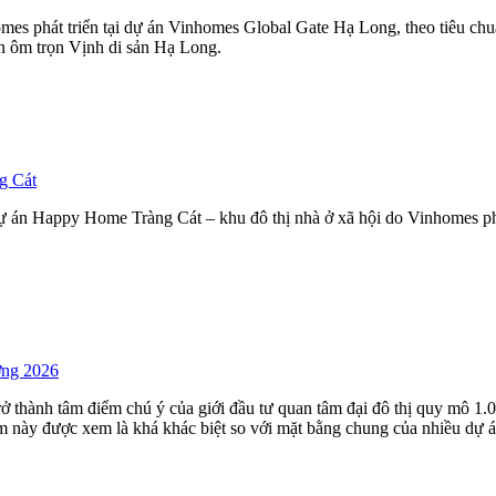
mes phát triển tại dự án Vinhomes Global Gate Hạ Long, theo tiêu ch
ìn ôm trọn Vịnh di sản Hạ Long.
g Cát
 án Happy Home Tràng Cát – khu đô thị nhà ở xã hội do Vinhomes phát
ờng 2026
trở thành tâm điểm chú ý của giới đầu tư quan tâm đại đô thị quy mô
m này được xem là khá khác biệt so với mặt bằng chung của nhiều dự á