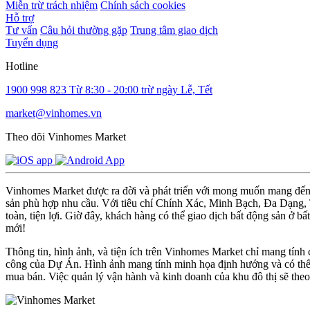
Miễn trừ trách nhiệm
Chính sách cookies
Hỗ trợ
Tư vấn
Câu hỏi thường gặp
Trung tâm giao dịch
Tuyển dụng
Hotline
1900 998 823
Từ 8:30 - 20:00 trừ ngày Lễ, Tết
market@vinhomes.vn
Theo dõi Vinhomes Market
Vinhomes Market được ra đời và phát triển với mong muốn mang đến m
sản phù hợp nhu cầu. Với tiêu chí Chính Xác, Minh Bạch, Đa Dạng, Ti
toàn, tiện lợi. Giờ đây, khách hàng có thể giao dịch bất động sản ở bấ
mới!
Thông tin, hình ảnh, và tiện ích trên Vinhomes Market chỉ mang tính
công của Dự Án. Hình ảnh mang tính minh họa định hướng và có thể đ
mua bán. Việc quản lý vận hành và kinh doanh của khu đô thị sẽ the