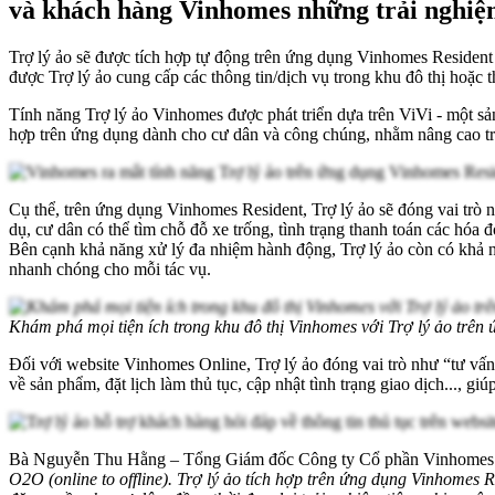
và khách hàng Vinhomes những trải nghiệm 
Trợ lý ảo sẽ được tích hợp tự động trên ứng dụng Vinhomes Residen
được Trợ lý ảo cung cấp các thông tin/dịch vụ trong khu đô thị hoặc
Tính năng Trợ lý ảo Vinhomes được phát triển dựa trên ViVi - một sản
hợp trên ứng dụng dành cho cư dân và công chúng, nhằm nâng cao 
Cụ thể, trên ứng dụng Vinhomes Resident, Trợ lý ảo sẽ đóng vai trò n
dụ, cư dân có thể tìm chỗ đỗ xe trống, tình trạng thanh toán các hóa đơ
Bên cạnh khả năng xử lý đa nhiệm hành động, Trợ lý ảo còn có khả nă
nhanh chóng cho mỗi tác vụ.
Khám phá mọi tiện ích trong khu đô thị Vinhomes với Trợ lý ảo trên
Đối với website Vinhomes Online, Trợ lý ảo đóng vai trò như “tư vấn v
về sản phẩm, đặt lịch làm thủ tục, cập nhật tình trạng giao dịch..., gi
Bà Nguyễn Thu Hằng – Tổng Giám đốc Công ty Cổ phần Vinhomes c
O2O (online to offline). Trợ lý ảo tích hợp trên ứng dụng Vinhomes 