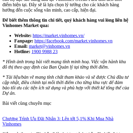
điểm hiện tại. Đây sẽ là lựa chọn lý tưởng cho các khách hàng
hướng đến cuộc sống văn minh, cao cấp, hiện đại.
Để biết thêm thông tin chi tiết, quý khách hàng vui lòng liên hệ
Vinhomes Market qua:
Website:
https://market.vinhomes.vn/
Fanpage:
https://facebook.com/market.vinhomes.vn
Email:
market@vinhomes.vn
Hotline:
1900 9988 23
* Hình ảnh trong bài viết mang tính minh hoạ. Việc vận hành khu
đô thị theo quy định của Ban Quản lý tại từng thời điểm.
* Tài liệu/bản vẽ mang tính chất tham khảo và sẽ được Chủ đầu tư
cập nhật, điều chỉnh tại mỗi thời điểm cho từng khu vực để đảm
bảo tối ưu các tiện ích sử dụng và phù hợp với thiết kế tổng thể của
Dự án.
Bài viết cùng chuyên mục
Chương Trình Ưu Đãi Nhân 3: Lên tới 5,1% Khi Mua Nhà
Vinhomes