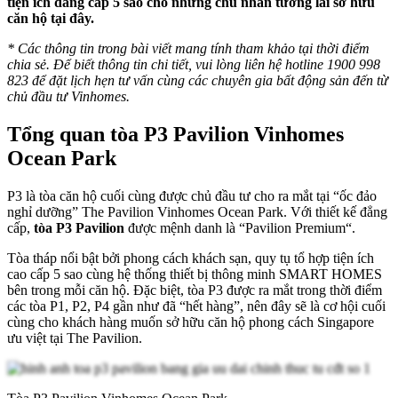
tiện ích đẳng cấp 5 sao cho những chủ nhân tương lai sở hữu
căn hộ tại đây.
* Các thông tin trong bài viết mang tính tham khảo tại thời điểm
chia sẻ. Để biết thông tin chi tiết, vui lòng liên hệ hotline 1900 998
823 để đặt lịch hẹn tư vấn cùng các chuyên gia bất động sản đến từ
chủ đầu tư Vinhomes.
Tổng quan tòa P3 Pavilion Vinhomes
Ocean Park
P3 là tòa căn hộ cuối cùng được chủ đầu tư cho ra mắt tại “ốc đảo
nghỉ dưỡng” The Pavilion Vinhomes Ocean Park. Với thiết kế đẳng
cấp,
tòa P3 Pavilion
được mệnh danh là “Pavilion Premium“.
Tòa tháp nổi bật bởi phong cách khách sạn, quy tụ tổ hợp tiện ích
cao cấp 5 sao cùng hệ thống thiết bị thông minh SMART HOMES
bên trong mỗi căn hộ. Đặc biệt, tòa P3 được ra mắt trong thời điểm
các tòa P1, P2, P4 gần như đã “hết hàng”, nên đây sẽ là cơ hội cuối
cùng cho khách hàng muốn sở hữu căn hộ phong cách Singapore
ưu việt tại The Pavilion.