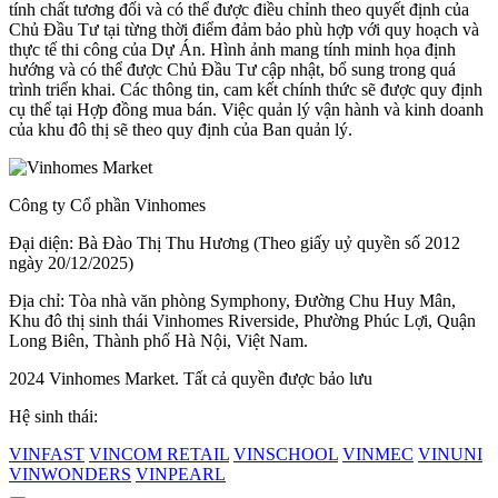
tính chất tương đối và có thể được điều chỉnh theo quyết định của
Chủ Đầu Tư tại từng thời điểm đảm bảo phù hợp với quy hoạch và
thực tế thi công của Dự Án. Hình ảnh mang tính minh họa định
hướng và có thể được Chủ Đầu Tư cập nhật, bổ sung trong quá
trình triển khai. Các thông tin, cam kết chính thức sẽ được quy định
cụ thể tại Hợp đồng mua bán. Việc quản lý vận hành và kinh doanh
của khu đô thị sẽ theo quy định của Ban quản lý.
Công ty Cổ phần Vinhomes
Đại diện: Bà Đào Thị Thu Hương (Theo giấy uỷ quyền số 2012
ngày 20/12/2025)
Địa chỉ: Tòa nhà văn phòng Symphony, Đường Chu Huy Mân,
Khu đô thị sinh thái Vinhomes Riverside, Phường Phúc Lợi, Quận
Long Biên, Thành phố Hà Nội, Việt Nam.
2024 Vinhomes Market. Tất cả quyền được bảo lưu
Hệ sinh thái:
VINFAST
VINCOM RETAIL
VINSCHOOL
VINMEC
VINUNI
VINWONDERS
VINPEARL