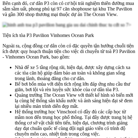
Bên cạnh đó, cư dân P3 còn có cơ hội trải nghiệm thiên đường mua
sắm sầm uất, phong phú tại 97 căn shophouse tại khu The Pavilion
và gần 300 shop thương mại thuộc dự án The Ocean View.
Tiện ích tòa P3 Pavilion Vinhomes Ocean Park
Ngoài ra, cộng đồng cư dân còn có đặc quyền tận hưởng chuỗi tiện
ích được quy hoạch thuận tiện cho việc di chuyển từ toà P3 Pavilion
- Vinhomes Ocean Park, bao gồm:
Nhà để xe 5 tầng rộng rãi, hiện đại, được xây dựng cách xa
các tòa căn hộ giúp đảm bảo an toàn và không gian sống
trong lành, thoáng đãng cho cư dân.
Bể bơi bốn mùa với diện tích rộng lớn đáp ứng nhu cầu thư
giãn, bơi lội và rèn luyện sức khỏe của cư dân tòa P3.
Quảng trường The Ocean View với thiết kế hình sò biển mới
lạ cùng hệ thống sân khấu nước và ánh sáng hiện đại sẽ đem
lại nhiều màn trình diễn đẹp mắt.
Hệ thống trường học Vinschool có đầy đủ các cấp học từ
mầm non đến trung học phổ thông. Tại đây được trang bị hệ
thống cơ sở vật chất tiên tiến, hiện đại, chương trình giảng
dạy đạt chuẩn quốc tế cùng đội ngũ giáo viên có trình độ
chuyên môn cao, nhiệt tình trong công việc.