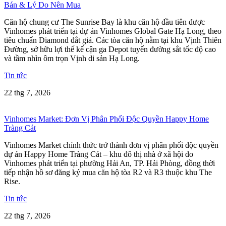
Bán & Lý Do Nên Mua
Căn hộ chung cư The Sunrise Bay là khu căn hộ đầu tiên được
Vinhomes phát triển tại dự án Vinhomes Global Gate Hạ Long, theo
tiêu chuẩn Diamond đắt giá. Các tòa căn hộ nằm tại khu Vịnh Thiên
Đường, sở hữu lợi thế kế cận ga Depot tuyến đường sắt tốc độ cao
và tầm nhìn ôm trọn Vịnh di sản Hạ Long.
Tin tức
22 thg 7, 2026
Vinhomes Market: Đơn Vị Phân Phối Độc Quyền Happy Home
Tràng Cát
Vinhomes Market chính thức trở thành đơn vị phân phối độc quyền
dự án Happy Home Tràng Cát – khu đô thị nhà ở xã hội do
Vinhomes phát triển tại phường Hải An, TP. Hải Phòng, đồng thời
tiếp nhận hồ sơ đăng ký mua căn hộ tòa R2 và R3 thuộc khu The
Rise.
Tin tức
22 thg 7, 2026