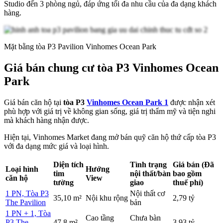
Studio đến 3 phòng ngủ, đáp ứng tối đa nhu cầu của đa dạng khách
hàng.
Mặt bằng tòa P3 Pavilion Vinhomes Ocean Park
Giá bán chung cư tòa P3 Vinhomes Ocean
Park
Giá bán căn hộ tại
tòa P3
Vinhomes Ocean Park 1
được nhận xét
phù hợp với giá trị về không gian sống, giá trị thẩm mỹ và tiện nghi
mà khách hàng nhận được.
Hiện tại, Vinhomes Market đang mở bán quỹ căn hộ thứ cấp tòa P3
với đa dạng mức giá và loại hình.
Diện tích
Tình trạng
Giá bán (Đã
Loại hình
Hướng
tim
nội thất/bàn
bao gồm
căn hộ
View
tường
giao
thuế phí)
1 PN, Tòa P3
Nội thất cơ
35,10 m²
Nội khu rộng
2,79 tỷ
The Pavilion
bản
1 PN + 1, Tòa
Cao tầng
Chưa bàn
P3 The
47,8 m²
3,93 tỷ