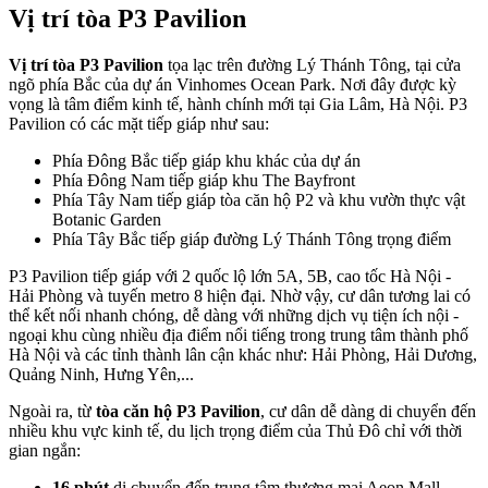
Vị trí tòa P3 Pavilion
Vị trí tòa P3 Pavilion
tọa lạc trên đường Lý Thánh Tông, tại cửa
ngõ phía Bắc của dự án Vinhomes Ocean Park. Nơi đây được kỳ
vọng là tâm điểm kinh tế, hành chính mới tại Gia Lâm, Hà Nội. P3
Pavilion có các mặt tiếp giáp như sau:
Phía Đông Bắc tiếp giáp khu khác của dự án
Phía Đông Nam tiếp giáp khu The Bayfront
Phía Tây Nam tiếp giáp tòa căn hộ P2 và khu vườn thực vật
Botanic Garden
Phía Tây Bắc tiếp giáp đường Lý Thánh Tông trọng điểm
P3 Pavilion tiếp giáp với 2 quốc lộ lớn 5A, 5B, cao tốc Hà Nội -
Hải Phòng và tuyến metro 8 hiện đại. Nhờ vậy, cư dân tương lai có
thể kết nối nhanh chóng, dễ dàng với những dịch vụ tiện ích nội -
ngoại khu cùng nhiều địa điểm nổi tiếng trong trung tâm thành phố
Hà Nội và các tỉnh thành lân cận khác như: Hải Phòng, Hải Dương,
Quảng Ninh, Hưng Yên,...
Ngoài ra, từ
tòa căn hộ P3 Pavilion
, cư dân dễ dàng di chuyển đến
nhiều khu vực kinh tế, du lịch trọng điểm của Thủ Đô chỉ với thời
gian ngắn:
16 phút
di chuyển đến trung tâm thương mại Aeon Mall