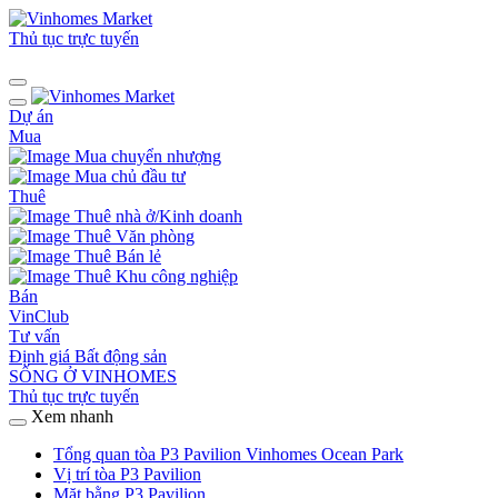
Thủ tục trực tuyến
Dự án
Mua
Mua chuyển nhượng
Mua chủ đầu tư
Thuê
Thuê nhà ở/Kinh doanh
Thuê Văn phòng
Thuê Bán lẻ
Thuê Khu công nghiệp
Bán
VinClub
Tư vấn
Định giá Bất động sản
SỐNG Ở VINHOMES
Thủ tục trực tuyến
Xem nhanh
Tổng quan tòa P3 Pavilion Vinhomes Ocean Park
Vị trí tòa P3 Pavilion
Mặt bằng P3 Pavilion