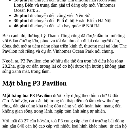
Long Biên và trung tâm giải trí đẳng cấp mới Vinhomes
Ocean Park 2.
26 phút
di chuyển đến công viên Yên Sở
30 phút
di chuyển đến Phố đi bộ Hoàn Kiếm Hà Nội
46 phút
di chuyển đến sân bay quốc tế Nội Bài.
Bên cạnh đó, đường Lý Thánh Tông cũng đã được đầu tư mở rộng
với 6 làn đường lớn, phục vụ tối đa nhu cầu đi lại của người dân,
đồng thời mở ra tiềm năng phát triển kinh tế, thương mại tại khu The
Pavilion nói riêng và dự án Vinhomes Ocean Park nói chung.
Ngoài ra, P3 Pavilion còn sở hữu địa thế ôm trọn hồ điều hòa rộng
28.2ha, giúp cư dân tương lai có cơ hội được tận hưởng không gian
sống xanh mát, trong lành.
Mặt bằng P3 Pavilion
Mặt bằng tòa P3 Pavilion
được xây dựng theo hình chữ U độc
đáo. Nhờ vậy, các căn hộ trong tòa tháp đều có tầm view thoáng
rộng, đắt giá cùng khả năng đón nắng và gió hoàn hảo, mang đến
không gian sống trong lành, ngập tràn ánh sáng tự nhiên.
Với mật độ 27 căn hộ/sàn, toà P3 cung cấp cho thị trường bất động
sản gần 840 căn hộ cao cấp với nhiều loại hình khác nhau, từ căn hộ