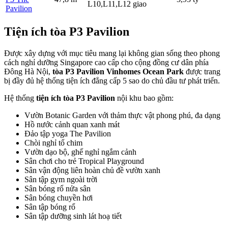
L10,L11,L12
giao
Pavilion
Tiện ích tòa P3 Pavilion
Được xây dựng với mục tiêu mang lại không gian sống theo phong
cách nghỉ dưỡng Singapore cao cấp cho cộng đồng cư dân phía
Đông Hà Nội,
tòa P3 Pavilion Vinhomes Ocean Park
được trang
bị đầy đủ hệ thống tiện ích đẳng cấp 5 sao do chủ đầu tư phát triển.
Hệ thống
tiện ích tòa P3 Pavilion
nội khu bao gồm:
Vườn Botanic Garden với thảm thực vật phong phú, đa dạng
Hồ nước cảnh quan xanh mát
Đảo tập yoga The Pavilion
Chòi nghỉ tổ chim
Vườn dạo bộ, ghế nghỉ ngắm cảnh
Sân chơi cho trẻ Tropical Playground
Sân vận động liên hoàn chủ đề vườn xanh
Sân tập gym ngoài trời
Sân bóng rổ nửa sân
Sân bóng chuyền hơi
Sân tập bóng rổ
Sân tập dưỡng sinh lát hoạ tiết