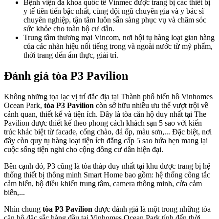
Bệnh viện đa khoa quốc tế Vinmec được trang bị các thiết bị
y tế tiên tiến bậc nhất, cùng đội ngũ chuyên gia và y bác sĩ
chuyên nghiệp, tận tâm luôn sẵn sàng phục vụ và chăm sóc
sức khỏe cho toàn bộ cư dân.
Trung tâm thương mại Vincom, nơi hội tụ hàng loạt gian hàng
của các nhãn hiệu nổi tiếng trong và ngoài nước từ mỹ phẩm,
thời trang đến ẩm thực, giải trí.
Đánh giá tòa P3 Pavilion
Không những tọa lạc vị trí đắc địa tại Thành phố biển hồ Vinhomes
Ocean Park,
tòa P3 Pavilion
còn sở hữu nhiều ưu thế vượt trội về
cảnh quan, thiết kế và tiện ích. Đây là tòa căn hộ duy nhất tại The
Pavilion được thiết kế theo phong cách khách sạn 5 sao với kiến
trúc khác biệt từ facade, cổng chào, đá ốp, màu sơn,... Đặc biệt, nơi
đây còn quy tụ hàng loạt tiện ích đẳng cấp 5 sao hứa hẹn mang lại
cuộc sống tiện nghi cho cộng đồng cư dân hiện đại.
Bên cạnh đó, P3 cũng là tòa tháp duy nhất tại khu được trang bị hệ
thống thiết bị thông minh Smart Home bao gồm: hệ thống công tắc
cảm biến, bộ điều khiển trung tâm, camera thông minh, cửa cảm
biến,...
Nhìn chung
tòa P3 Pavilion
được đánh giá là một trong những tòa
căn hộ đặc sắc hàng đầu tại Vinhomes Ocean Park tính đến thời