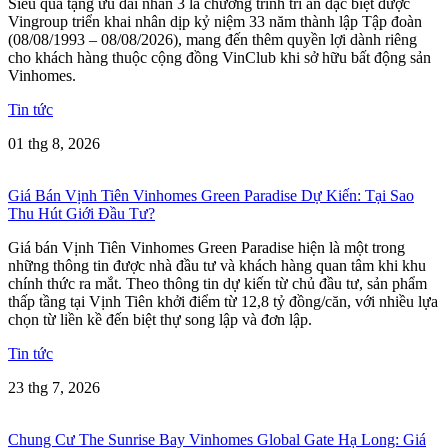
Siêu quà tặng ưu đãi nhân 3 là chương trình tri ân đặc biệt được
Vingroup triển khai nhân dịp kỷ niệm 33 năm thành lập Tập đoàn
(08/08/1993 – 08/08/2026), mang đến thêm quyền lợi dành riêng
cho khách hàng thuộc cộng đồng VinClub khi sở hữu bất động sản
Vinhomes.
Tin tức
01 thg 8, 2026
Giá Bán Vịnh Tiên Vinhomes Green Paradise Dự Kiến: Tại Sao
Thu Hút Giới Đầu Tư?
Giá bán Vịnh Tiên Vinhomes Green Paradise hiện là một trong
những thông tin được nhà đầu tư và khách hàng quan tâm khi khu
chính thức ra mắt. Theo thông tin dự kiến từ chủ đầu tư, sản phẩm
thấp tầng tại Vịnh Tiên khởi điểm từ 12,8 tỷ đồng/căn, với nhiều lựa
chọn từ liền kề đến biệt thự song lập và đơn lập.
Tin tức
23 thg 7, 2026
Chung Cư The Sunrise Bay Vinhomes Global Gate Hạ Long: Giá