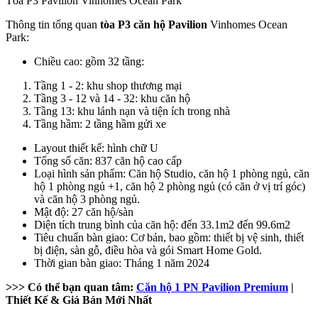
Tòa P3 Pavilion Vinhomes Ocean Park
Thông tin tổng quan
tòa P3 căn hộ Pavilion
Vinhomes Ocean
Park:
Chiều cao: gồm 32 tầng:
Tầng 1 - 2: khu shop thương mại
Tầng 3 - 12 và 14 - 32: khu căn hộ
Tầng 13: khu lánh nạn và tiện ích trong nhà
Tầng hầm: 2 tầng hầm gửi xe
Layout thiết kế: hình chữ U
Tổng số căn: 837 căn hộ cao cấp
Loại hình sản phẩm: Căn hộ Studio, căn hộ 1 phòng ngủ, căn
hộ 1 phòng ngủ +1, căn hộ 2 phòng ngủ (có căn ở vị trí góc)
và căn hộ 3 phòng ngủ.
Mật độ: 27 căn hộ/sàn
Diện tích trung bình của căn hộ: đến 33.1m2 đến 99.6m2
Tiêu chuẩn bàn giao: Cơ bản, bao gồm: thiết bị vệ sinh, thiết
bị điện, sàn gỗ, điều hòa và gói Smart Home Gold.
Thời gian bàn giao: Tháng 1 năm 2024
>>> Có thể bạn quan tâm:
Căn hộ 1 PN Pavilion Premium
|
Thiết Kế & Giá Bán Mới Nhất