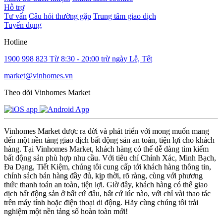
Hỗ trợ
Tư vấn
Câu hỏi thường gặp
Trung tâm giao dịch
Tuyển dụng
Hotline
1900 998 823
Từ 8:30 - 20:00 trừ ngày Lễ, Tết
market@vinhomes.vn
Theo dõi Vinhomes Market
Vinhomes Market được ra đời và phát triển với mong muốn mang
đến một nền tảng giao dịch bất động sản an toàn, tiện lợi cho khách
hàng. Tại Vinhomes Market, khách hàng có thể dễ dàng tìm kiếm
bất động sản phù hợp nhu cầu. Với tiêu chí Chính Xác, Minh Bạch,
Đa Dạng, Tiết Kiệm, chúng tôi cung cấp tới khách hàng thông tin,
chính sách bán hàng đầy đủ, kịp thời, rõ ràng, cùng với phương
thức thanh toán an toàn, tiện lợi. Giờ đây, khách hàng có thể giao
dịch bất động sản ở bất cứ đâu, bất cứ lúc nào, với chỉ vài thao tác
trên máy tính hoặc điện thoại di động. Hãy cùng chúng tôi trải
nghiệm một nền tảng số hoàn toàn mới!