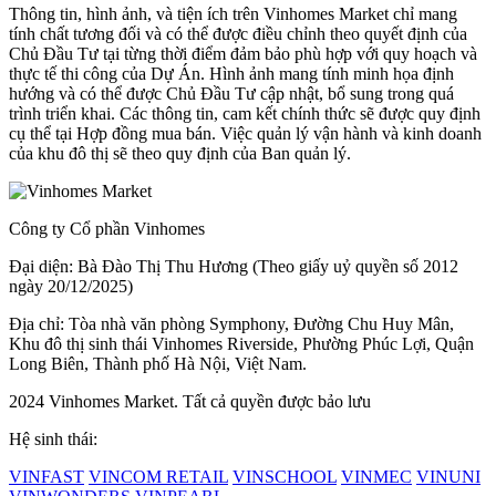
Thông tin, hình ảnh, và tiện ích trên Vinhomes Market chỉ mang
tính chất tương đối và có thể được điều chỉnh theo quyết định của
Chủ Đầu Tư tại từng thời điểm đảm bảo phù hợp với quy hoạch và
thực tế thi công của Dự Án. Hình ảnh mang tính minh họa định
hướng và có thể được Chủ Đầu Tư cập nhật, bổ sung trong quá
trình triển khai. Các thông tin, cam kết chính thức sẽ được quy định
cụ thể tại Hợp đồng mua bán. Việc quản lý vận hành và kinh doanh
của khu đô thị sẽ theo quy định của Ban quản lý.
Công ty Cổ phần Vinhomes
Đại diện: Bà Đào Thị Thu Hương (Theo giấy uỷ quyền số 2012
ngày 20/12/2025)
Địa chỉ: Tòa nhà văn phòng Symphony, Đường Chu Huy Mân,
Khu đô thị sinh thái Vinhomes Riverside, Phường Phúc Lợi, Quận
Long Biên, Thành phố Hà Nội, Việt Nam.
2024 Vinhomes Market. Tất cả quyền được bảo lưu
Hệ sinh thái:
VINFAST
VINCOM RETAIL
VINSCHOOL
VINMEC
VINUNI