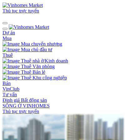
Thủ tục trực tuyến
Dự án
Mua
Mua chuyển nhượng
Mua chủ đầu tư
Thuê
Thuê nhà ở/Kinh doanh
Thuê Văn phòng
Thuê Bán lẻ
Thuê Khu công nghiệp
Bán
VinClub
Tư vấn
Định giá Bất động sản
SỐNG Ở VINHOMES
Thủ tục trực tuyến