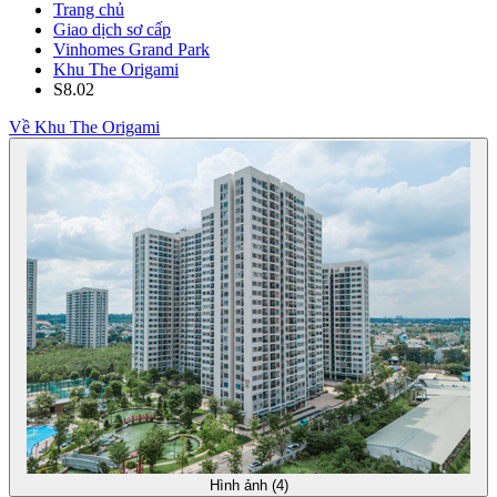
Trang chủ
Giao dịch sơ cấp
Vinhomes Grand Park
Khu The Origami
S8.02
Về Khu The Origami
Hình ảnh (4)