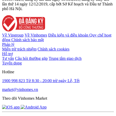
lần thứ 14 ngày 12/12/2019, cấp bởi Sở Kế hoạch và Đầu tư Thành
phố Hà Nội.
Về Vingroup
Về Vinhomes
Điều kiện và điều khoản
Quy chế hoạt
động
Chính sách bảo mật
Pháp lý
Miễn trừ trách nhiệm
Chính sách cookies
Hỗ trợ
Tư vấn
Câu hỏi thường gặp
Trung tâm giao dịch
Tuyển dụng
Hotline
1900 998 823
Từ 8:30 - 20:00 trừ ngày Lễ, Tết
market@vinhomes.vn
Theo dõi Vinhomes Market