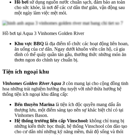
Hồ bơi
sử dụng nguồn nước chuẩn sạch, đảm bảo an toàn
cho sức khỏe, là nơi để các cư dân thư giãn, vận động sau
một ngày làm việc mệt mỏi.
Hồ bơi tại Aqua 3 Vinhomes Golden River
Khu vực BBQ
là địa điểm tổ chức các hoạt động liên hoan,
ăn uống của cư dân. Ngay dưới khuôn viên căn hộ, cả gia
đình có thể quây quần tán gẫu, thưởng thức những món ăn
thơm ngon do chính tay chuẩn bị.
Tiện ích ngoại khu
Vinhomes Golden River Aqua 3
còn mang lại cho cộng đồng tinh
hoa những trải nghiệm hưởng thụ tuyệt vời nhờ thừa hưởng hệ
thống tiện ích ngoại khu đẳng cấp:
Bến thuyền Marina
là tiện ích độc quyền mang dấu ấn
thượng lưu, một điểm sáng tạo nên sự khác biệt chỉ có tại
Vinhomes Bason.
Hệ thống trường liên cấp Vinschool:
không chỉ trang bị
những kiến thức học thuật, hệ thống Vinschool còn đào tạo
cho cư dân nhí những kỹ năng mềm, thái độ sống và thói