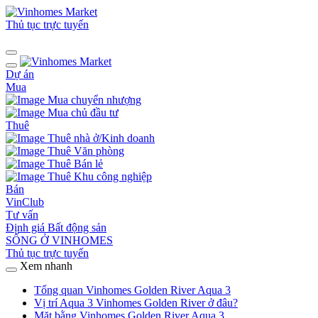
Thủ tục trực tuyến
Dự án
Mua
Mua chuyển nhượng
Mua chủ đầu tư
Thuê
Thuê nhà ở/Kinh doanh
Thuê Văn phòng
Thuê Bán lẻ
Thuê Khu công nghiệp
Bán
VinClub
Tư vấn
Định giá Bất động sản
SỐNG Ở VINHOMES
Thủ tục trực tuyến
Xem nhanh
Tổng quan Vinhomes Golden River Aqua 3
Vị trí Aqua 3 Vinhomes Golden River ở đâu?
Mặt bằng Vinhomes Golden River Aqua 3