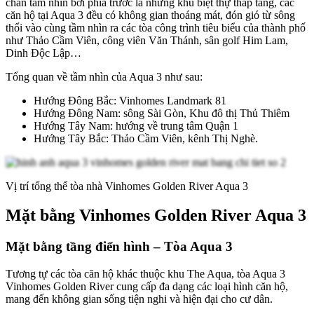
chắn tầm nhìn bởi phía trước là những khu biệt thự thấp tầng, các
căn hộ tại Aqua 3 đều có không gian thoáng mát, đón gió từ sông
thổi vào cùng tầm nhìn ra các tòa công trình tiêu biểu của thành phố
như Thảo Cầm Viên, công viên Văn Thánh, sân golf Him Lam,
Dinh Độc Lập…
Tổng quan về tầm nhìn của Aqua 3 như sau:
Hướng Đông Bắc: Vinhomes Landmark 81
Hướng Đông Nam: sông Sài Gòn, Khu đô thị Thủ Thiêm
Hướng Tây Nam: hướng về trung tâm Quận 1
Hướng Tây Bắc: Thảo Cầm Viên, kênh Thị Nghè.
Vị trí tổng thể tòa nhà Vinhomes Golden River Aqua 3
Mặt bằng Vinhomes Golden River Aqua 3
Mặt bằng tầng điển hình – Tòa Aqua 3
Tương tự các tòa căn hộ khác thuộc khu The Aqua, tòa Aqua 3
Vinhomes Golden River cung cấp đa dạng các loại hình căn hộ,
mang đến không gian sống tiện nghi và hiện đại cho cư dân.