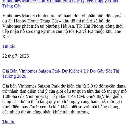
Vinhomes Market: Đơn Vị Phân Phối Độc Quyền Happy Home
Tràng Cát
Vinhomes Market chính thức trở thành đơn vị phân phối độc quyền
dự án Happy Home Tràng Cát – khu đô thị nhà ở xã hội do
Vinhomes phát triển tại phường Hải An, TP. Hải Phòng, đồng thời
tiếp nhận hồ sơ đăng ký mua căn hộ tòa R2 và R3 thuộc khu The
Rise.
Tin tức
22 thg 7, 2026
Giá Bán Vinhomes Saigon Park Dự Kiến: 4 Lý Do Gây Sốt Thị
Trường 2026
Giá bán Vinhomes Saigon Park dự kiến chỉ từ 3,9 tỷ đồng/căn đang
trở thành tâm điểm chú ý của giới đầu tư quan tâm đại đô thị quy mô
1.080ha của Vinhomes tại Tây Bắc TP.HCM. Giữa thực tế nguồn
cung các dự án thấp tầng quy mô lớn ngày càng hạn chế, mức giá
khởi điểm này được xem là khá khác biệt so với mặt bằng chung
của nhiều dự án cùng phân khúc trên thị trường.
Tin tức