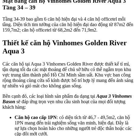
Mặt bằng căn hộ Vinhomes Golden River Aqua 3
Tầng 34 – 39
Tầng 34-39 bao gồm 6 căn hộ hiện đại và 4 căn hộ officetel mỗi
tầng. Diện tích tim tường của căn hộ hiện đại dao động từ 87m2 đến
159,7m2; căn hộ officetel từ 68,2m2 đến 71,9m2.
Thiết kế căn hộ Vinhomes Golden River
Aqua 3
Các căn hộ tại Aqua 3 Vinhomes Golden River được thiết kế tỉ mỉ,
tận dụng tối đa các mặt thoáng để chủ sở hữu có thể ngắm trọn khu
vực trung tâm thành phố Hồ Chí Minh sầm uất. Khu vực ban công
rộng thoáng cùng cửa sổ kính được bố trí hợp lý mang đến ánh sáng
tự nhiên và gió mát cho không gian sống.
Bên cạnh đó, các loại hình sản phẩm đa dạng tại
Aqua 3 Vinhomes
Bason
sẽ đáp ứng trọn vẹn nhu cầu sinh hoạt của mọi đối tượng
khách hàng:
Căn hộ cao cấp 1PN
: có diện tích từ 46,7 - 49,5m2, căn hộ
1PN mang đến trải nghiệm sống văn minh, hiện đại. Đây là
sự lựa chọn hoàn hảo cho những người trẻ độc thân hoặc các
cặp đôi mới cưới.