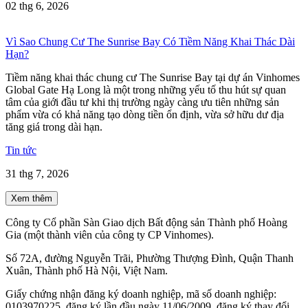
02 thg 6, 2026
Vì Sao Chung Cư The Sunrise Bay Có Tiềm Năng Khai Thác Dài
Hạn?
Tiềm năng khai thác chung cư The Sunrise Bay tại dự án Vinhomes
Global Gate Hạ Long là một trong những yếu tố thu hút sự quan
tâm của giới đầu tư khi thị trường ngày càng ưu tiên những sản
phẩm vừa có khả năng tạo dòng tiền ổn định, vừa sở hữu dư địa
tăng giá trong dài hạn.
Tin tức
31 thg 7, 2026
Xem thêm
Công ty Cổ phần Sàn Giao dịch Bất động sản Thành phố Hoàng
Gia (một thành viên của công ty CP Vinhomes).
Số 72A, đường Nguyễn Trãi, Phường Thượng Đình, Quận Thanh
Xuân, Thành phố Hà Nội, Việt Nam.
Giấy chứng nhận đăng ký doanh nghiệp, mã số doanh nghiệp:
0103970225, đăng ký lần đầu ngày 11/06/2009, đăng ký thay đổi