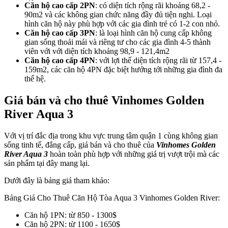
Căn hộ cao cấp 2PN
: có diện tích rộng rãi khoảng 68,2 -
90m2 và các không gian chức năng đầy đủ tiện nghi. Loại
hình căn hộ này phù hợp với các gia đình trẻ có 1-2 con nhỏ.
Căn hộ cao cấp 3PN
: là loại hình căn hộ cung cấp không
gian sống thoải mái và riêng tư cho các gia đình 4-5 thành
viên với với diện tích khoảng 98,9 - 121,4m2
Căn hộ cao cấp 4PN
: với lợi thế diện tích rộng rãi từ 157,4 -
159m2, các căn hộ 4PN đặc biệt hướng tới những gia đình đa
thế hệ.
Giá bán và cho thuê Vinhomes Golden
River Aqua 3
Với vị trí đắc địa trong khu vực trung tâm quận 1 cùng không gian
sống tinh tế, đẳng cấp, giá bán và cho thuê của
Vinhomes Golden
River Aqua 3
hoàn toàn phù hợp với những giá trị vượt trội mà các
sản phẩm tại đây mang lại.
Dưới đây là bảng giá tham khảo:
Bảng Giá Cho Thuê Căn Hộ Tòa Aqua 3 Vinhomes Golden River:
Căn hộ 1PN: từ 850 - 1300$
Căn hộ 2PN: từ 1100 - 1650$