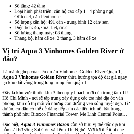
Số tầng: 42 tầng
Loại hình phát triển: căn hộ cao cấp 1 - 4 phòng ngủ,
Officetel, căn Penthouse
Số lượng căn hộ: 491 căn - trung bình 12 căn/ sàn
Diện tích: 46,7m2-159,7m2
Số lượng thang máy: 08 thang
Thang bộ, hầm để xe: 2 thang, 3 hầm để xe
Vị trí Aqua 3 Vinhomes Golden River ở
đâu?
Là mảnh ghép của siêu dự án Vinhomes Golden River Quận 1,
Aqua 3 Vinhomes Golden River
thừa hưởng tọa độ đắt giá ngay
tại khu đất vàng trong lòng trung tâm quận 1.
Đây là khu vực thuộc khu 3 theo quy hoạch mới của trung tâm TP.
Hồ Chí Minh - nơi sẽ tập trung xây dựng các tòa nhà địa ốc văn
phòng, khu đô thị mới và những con đường ven sông tuyệt đẹp. Từ
dự án, cư dân có thể dễ dàng tiếp cận các tiện ích nổi bật trong
thành phố như Bitexco Financial Tower, Me Linh Central Point…
Đặc biệt,
Aqua 3 Vinhomes Bason
còn sở hữu vị thế đắc địa khi
nằm sát bờ sông Sài Gòn và kênh Thị Nghè. Với lợi thế ít bị che