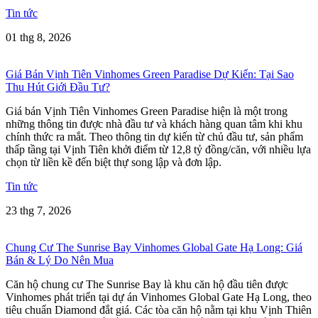
Tin tức
01 thg 8, 2026
Giá Bán Vịnh Tiên Vinhomes Green Paradise Dự Kiến: Tại Sao
Thu Hút Giới Đầu Tư?
Giá bán Vịnh Tiên Vinhomes Green Paradise hiện là một trong
những thông tin được nhà đầu tư và khách hàng quan tâm khi khu
chính thức ra mắt. Theo thông tin dự kiến từ chủ đầu tư, sản phẩm
thấp tầng tại Vịnh Tiên khởi điểm từ 12,8 tỷ đồng/căn, với nhiều lựa
chọn từ liền kề đến biệt thự song lập và đơn lập.
Tin tức
23 thg 7, 2026
Chung Cư The Sunrise Bay Vinhomes Global Gate Hạ Long: Giá
Bán & Lý Do Nên Mua
Căn hộ chung cư The Sunrise Bay là khu căn hộ đầu tiên được
Vinhomes phát triển tại dự án Vinhomes Global Gate Hạ Long, theo
tiêu chuẩn Diamond đắt giá. Các tòa căn hộ nằm tại khu Vịnh Thiên