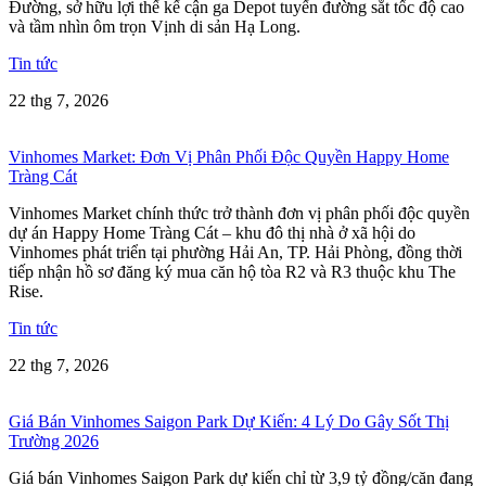
Đường, sở hữu lợi thế kế cận ga Depot tuyến đường sắt tốc độ cao
và tầm nhìn ôm trọn Vịnh di sản Hạ Long.
Tin tức
22 thg 7, 2026
Vinhomes Market: Đơn Vị Phân Phối Độc Quyền Happy Home
Tràng Cát
Vinhomes Market chính thức trở thành đơn vị phân phối độc quyền
dự án Happy Home Tràng Cát – khu đô thị nhà ở xã hội do
Vinhomes phát triển tại phường Hải An, TP. Hải Phòng, đồng thời
tiếp nhận hồ sơ đăng ký mua căn hộ tòa R2 và R3 thuộc khu The
Rise.
Tin tức
22 thg 7, 2026
Giá Bán Vinhomes Saigon Park Dự Kiến: 4 Lý Do Gây Sốt Thị
Trường 2026
Giá bán Vinhomes Saigon Park dự kiến chỉ từ 3,9 tỷ đồng/căn đang