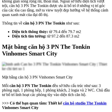
không gian sống rộng rãi, thoải mái. Ngoài sở hữu diện tích vượt
trội, căn hộ 3 PN The Tonkin được ưu ái bố trí ở những vị trí góc
của các tòa cao tầng, mở ra view tuyệt đẹp hướng về hệ thống cảnh
quan xanh mát của đại đô thị.
Thông tin về
căn hộ 3 PN The Tonkin
như sau:
Diện tích thông thủy:
từ 79.4 đến 79.7 m2
Diện tích tim tường:
từ 97.2 đến 87.3 m2
Mặt bằng căn hộ 3 PN The Tonkin
Vinhomes Smart City
Mặt bằng căn hộ 3 PN Vinhomes Smart City
Mỗi
căn hộ 3 PN The Tonkin
đều sở hữu cấu trúc như sau: 3
phòng ngủ, 1 phòng bếp, 1 phòng khách, 2 logia và 2 WC. Chủ đầu
tư bố trí linh hoạt các phòng tùy vào diện tích căn hộ.
>>> Có thể bạn quan tâm: Thiết kế
căn hộ studio The Tonkin
Vinhomes Smart City