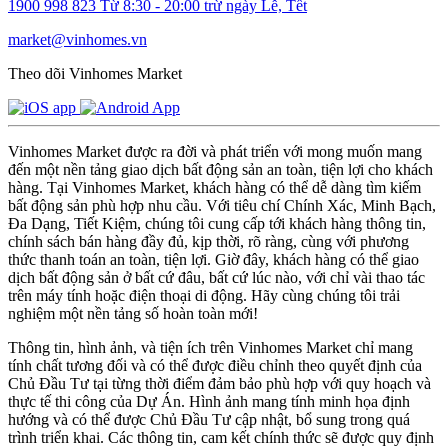
1900 998 823
Từ 8:30 - 20:00 trừ ngày Lễ, Tết
market@vinhomes.vn
Theo dõi Vinhomes Market
Vinhomes Market được ra đời và phát triển với mong muốn mang
đến một nền tảng giao dịch bất động sản an toàn, tiện lợi cho khách
hàng. Tại Vinhomes Market, khách hàng có thể dễ dàng tìm kiếm
bất động sản phù hợp nhu cầu. Với tiêu chí Chính Xác, Minh Bạch,
Đa Dạng, Tiết Kiệm, chúng tôi cung cấp tới khách hàng thông tin,
chính sách bán hàng đầy đủ, kịp thời, rõ ràng, cùng với phương
thức thanh toán an toàn, tiện lợi. Giờ đây, khách hàng có thể giao
dịch bất động sản ở bất cứ đâu, bất cứ lúc nào, với chỉ vài thao tác
trên máy tính hoặc điện thoại di động. Hãy cùng chúng tôi trải
nghiệm một nền tảng số hoàn toàn mới!
Thông tin, hình ảnh, và tiện ích trên Vinhomes Market chỉ mang
tính chất tương đối và có thể được điều chỉnh theo quyết định của
Chủ Đầu Tư tại từng thời điểm đảm bảo phù hợp với quy hoạch và
thực tế thi công của Dự Án. Hình ảnh mang tính minh họa định
hướng và có thể được Chủ Đầu Tư cập nhật, bổ sung trong quá
trình triển khai. Các thông tin, cam kết chính thức sẽ được quy định