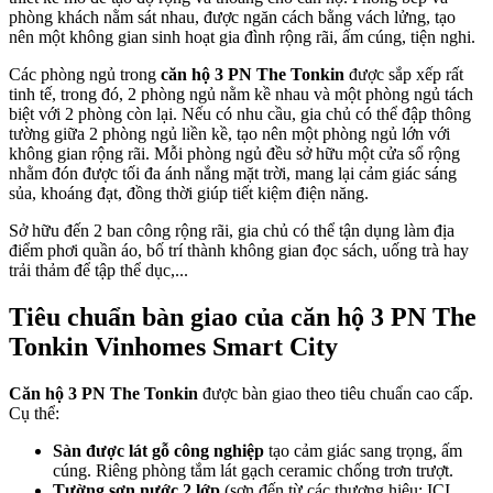
phòng khách nằm sát nhau, được ngăn cách bằng vách lửng, tạo
nên một không gian sinh hoạt gia đình rộng rãi, ấm cúng, tiện nghi.
Các phòng ngủ trong
căn hộ 3 PN The Tonkin
được sắp xếp rất
tinh tế, trong đó, 2 phòng ngủ nằm kề nhau và một phòng ngủ tách
biệt với 2 phòng còn lại. Nếu có nhu cầu, gia chủ có thể đập thông
tường giữa 2 phòng ngủ liền kề, tạo nên một phòng ngủ lớn với
không gian rộng rãi. Mỗi phòng ngủ đều sở hữu một cửa sổ rộng
nhằm đón được tối đa ánh nắng mặt trời, mang lại cảm giác sáng
sủa, khoáng đạt, đồng thời giúp tiết kiệm điện năng.
Sở hữu đến 2 ban công rộng rãi, gia chủ có thể tận dụng làm địa
điểm phơi quần áo, bố trí thành không gian đọc sách, uống trà hay
trải thảm để tập thể dục,...
Tiêu chuẩn bàn giao của căn hộ 3 PN The
Tonkin Vinhomes Smart City
Căn hộ 3 PN The Tonkin
được bàn giao theo tiêu chuẩn cao cấp.
Cụ thể:
Sàn được lát gỗ công nghiệp
tạo cảm giác sang trọng, ấm
cúng. Riêng phòng tắm lát gạch ceramic chống trơn trượt.
Tường sơn nước 2 lớp
(sơn đến từ các thương hiệu: ICI,