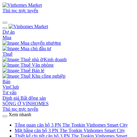
Thủ tục trực tuyến
Dự án
Mua
Mua chuyển nhượng
Mua chủ đầu tư
Thuê
Thuê nhà ở/Kinh doanh
Thuê Văn phòng
Thuê Bán lẻ
Thuê Khu công nghiệp
Bán
VinClub
Tư vấn
Định giá Bất động sản
SỐNG Ở VINHOMES
Thủ tục trực tuyến
Xem nhanh
Tổng quan căn hộ 3 PN The Tonkin Vinhomes Smart City
Mặt bằng căn hộ 3 PN The Tonkin Vinhomes Smart City
Thiết kế chi tiết căn hộ 3 PN The Tonkin Vinhomes Smart