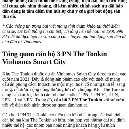
mang phong cách Indochine sang trọng, hiện đại, diện tích rộng
rãi cùng góc nhìn thoáng, đi kèm nhiều chính sách ưu đãi hấp
dẫn đang là tâm điểm thu hút sự chú ý của giới bất động sản
thủ đô.
* Các thông tin trong bài viết mang tính tham khảo tại thời điểm
chia sẻ. Để biết thông tin chi tiết, vui lòng liên hệ hotline 1900 998
823 để đặt lịch hẹn tư vấn cùng các chuyên gia bất động sản đến từ
chủ đầu tư Vinhomes.
Tổng quan căn hộ 3 PN The Tonkin
Vinhomes Smart City
Khu The Tonkin thuộc dự án Vinhomes Smart City được ra mắt vào
cuối năm 2021. Đây là dòng sản phẩm cao cấp với thiết kế mang
dấu ấn phong cách Indochine mộc mạc, hoài cổ nhưng tinh tế, sang
trọng, rất được cộng đồng thượng lưu ưa chuộng. Khu The Tonkin
cung cấp các loại hình căn hộ như studio, 1 PN, 1 PN +1, 2 PN,
2PN +1 và 3 PN. Trong đó,
căn hộ 3 PN The Tonkin
với sự vượt
trội về diện tích nhận được sự quan tâm hơn cả.
Căn hộ 3 PN The Tonkin có diện tích lớn nhất trong các loại hình
căn hộ mà khu The Tonkin sở hữu, phù hợp với những đại gia đình
nhiều thế hệ, các nhóm bạn hoặc những khách hàng yêu thích