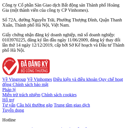
Công ty Cổ phần Sàn Giao dịch Bất động sản Thành phố Hoàng
Gia (một thành viên của công ty CP Vinhomes).
Số 72A, đường Nguyễn Trãi, Phường Thượng Đình, Quận Thanh
Xuân, Thành phố Hà Nội, Việt Nam.
Giấy chứng nhận đăng ký doanh nghiệp, mã số doanh nghiệp:
0103970225, đăng ký lần đầu ngày 11/06/2009, đăng ký thay đổi
lần thứ 14 ngày 12/12/2019, cấp bởi Sở Kế hoạch và Đầu tư Thành
phố Hà Nội.
Về Vingroup
Về Vinhomes
Điều kiện và điều khoản
Quy chế hoạt
động
Chính sách bảo mật
Pháp lý
Miễn trừ trách nhiệm
Chính sách cookies
Hỗ trợ
Tư vấn
Câu hỏi thường gặp
Trung tâm giao dịch
Tuyển dụng
Hotline