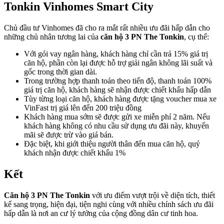
Tonkin Vinhomes Smart City
Chủ đầu tư Vinhomes đã cho ra mắt rất nhiều ưu đãi hấp dẫn cho
những chủ nhân tương lai của
căn hộ 3 PN The Tonkin
, cụ thể:
Với gói vay ngân hàng, khách hàng chỉ cần trả 15% giá trị
căn hộ, phần còn lại được hỗ trợ giải ngân không lãi suất và
gốc trong thời gian dài.
Trong trường hợp thanh toán theo tiến độ, thanh toán 100%
giá trị căn hộ, khách hàng sẽ nhận được chiết khấu hấp dẫn
Tùy từng loại căn hộ, khách hàng được tặng voucher mua xe
VinFast trị giá lên đến 200 triệu đồng
Khách hàng mua sớm sẽ được gửi xe miễn phí 2 năm. Nếu
khách hàng không có nhu cầu sử dụng ưu đãi này, khuyến
mãi sẽ được trừ vào giá bán.
Đặc biệt, khi giới thiệu người thân đến mua căn hộ, quý
khách nhận được chiết khấu 1%
Kết
Căn hộ 3 PN The Tonkin
với ưu điểm vượt trội về diện tích, thiết
kế sang trọng, hiện đại, tiện nghi cùng với nhiều chính sách ưu đãi
hấp dẫn là nơi an cư lý tưởng của cộng đồng dân cư tinh hoa.