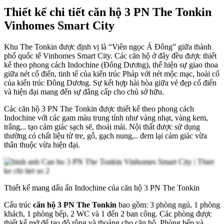
Thiết kế chi tiết căn hộ 3 PN The Tonkin
Vinhomes Smart City
Khu The Tonkin được định vị là “Viên ngọc Á Đông” giữa thành
phố quốc tế Vinhomes Smart City. Các căn hộ ở đây đều được thiết
kế theo phong cách Indochine (Đông Dương), thể hiện sự giao thoa
giữa nét cổ điển, tinh tế của kiến trúc Pháp với nét mộc mạc, hoài cổ
của kiến trúc Đông Dương. Sự kết hợp hài hòa giữa vẻ đẹp cổ điển
và hiện đại mang đến sự đẳng cấp cho chủ sở hữu.
Các căn hộ 3 PN The Tonkin được thiết kế theo phong cách
Indochine với các gam màu trung tính như vàng nhạt, vàng kem,
trắng,.. tạo cảm giác sạch sẽ, thoải mái. Nội thất được sử dụng
thường có chất liệu từ tre, gỗ, gạch nung,.. đem lại cảm giác vừa
thân thuộc vừa hiện đại.
Thiết kế mang dấu ấn Indochine của căn hộ 3 PN The Tonkin
Cấu trúc
căn hộ 3 PN The Tonkin
bao gồm: 3 phòng ngủ, 1 phòng
khách, 1 phòng bếp, 2 WC và 1 đến 2 ban công. Các phòng được
thiết kế mở để tạo độ rộng và thoáng cho căn hộ. Phòng bếp và