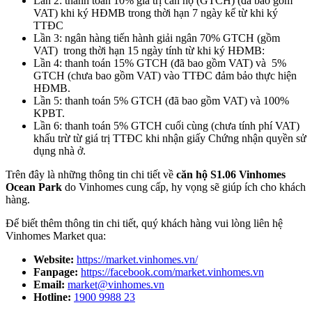
Lần 2: thanh toán 10% giá trị căn hộ (GTCH) (đã bao gồm
VAT) khi ký HĐMB trong thời hạn 7 ngày kể từ khi ký
TTĐC
Lần 3: ngân hàng tiến hành giải ngân 70% GTCH (gồm
VAT) trong thời hạn 15 ngày tính từ khi ký HĐMB:
Lần 4: thanh toán 15% GTCH (đã bao gồm VAT) và 5%
GTCH (chưa bao gồm VAT) vào TTĐC đảm bảo thực hiện
HĐMB.
Lần 5: thanh toán 5% GTCH (đã bao gồm VAT) và 100%
KPBT.
Lần 6: thanh toán 5% GTCH cuối cùng (chưa tính phí VAT)
khấu trừ từ giá trị TTĐC khi nhận giấy Chứng nhận quyền sử
dụng nhà ở.
Trên đây là những thông tin chi tiết về
căn hộ S1.06 Vinhomes
Ocean Park
do Vinhomes cung cấp, hy vọng sẽ giúp ích cho khách
hàng.
Để biết thêm thông tin chi tiết, quý khách hàng vui lòng liên hệ
Vinhomes Market qua:
Website:
https://market.vinhomes.vn/
Fanpage:
https://facebook.com/market.vinhomes.vn
Email:
market@vinhomes.vn
Hotline:
1900 9988 23