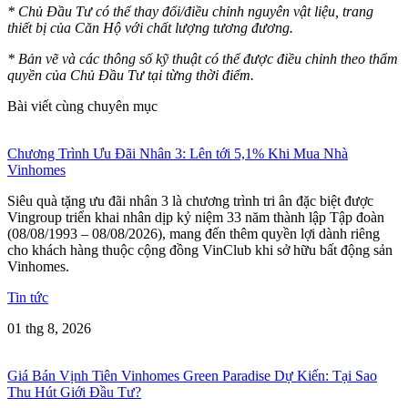
* Chủ Đầu Tư có thể thay đổi/điều chỉnh nguyên vật liệu, trang
thiết bị của Căn Hộ với chất lượng tương đương.
* Bản vẽ và các thông số kỹ thuật có thể được điều chỉnh theo thẩm
quyền của Chủ Đầu Tư tại từng thời điểm.
Bài viết cùng chuyên mục
Chương Trình Ưu Đãi Nhân 3: Lên tới 5,1% Khi Mua Nhà
Vinhomes
Siêu quà tặng ưu đãi nhân 3 là chương trình tri ân đặc biệt được
Vingroup triển khai nhân dịp kỷ niệm 33 năm thành lập Tập đoàn
(08/08/1993 – 08/08/2026), mang đến thêm quyền lợi dành riêng
cho khách hàng thuộc cộng đồng VinClub khi sở hữu bất động sản
Vinhomes.
Tin tức
01 thg 8, 2026
Giá Bán Vịnh Tiên Vinhomes Green Paradise Dự Kiến: Tại Sao
Thu Hút Giới Đầu Tư?