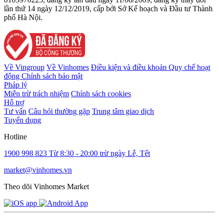
lần thứ 14 ngày 12/12/2019, cấp bởi Sở Kế hoạch và Đầu tư Thành
phố Hà Nội.
Về Vingroup
Về Vinhomes
Điều kiện và điều khoản
Quy chế hoạt
động
Chính sách bảo mật
Pháp lý
Miễn trừ trách nhiệm
Chính sách cookies
Hỗ trợ
Tư vấn
Câu hỏi thường gặp
Trung tâm giao dịch
Tuyển dụng
Hotline
1900 998 823
Từ 8:30 - 20:00 trừ ngày Lễ, Tết
market@vinhomes.vn
Theo dõi Vinhomes Market