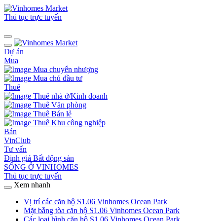
Thủ tục trực tuyến
Dự án
Mua
Mua chuyển nhượng
Mua chủ đầu tư
Thuê
Thuê nhà ở/Kinh doanh
Thuê Văn phòng
Thuê Bán lẻ
Thuê Khu công nghiệp
Bán
VinClub
Tư vấn
Định giá Bất động sản
SỐNG Ở VINHOMES
Thủ tục trực tuyến
Xem nhanh
Vị trí các căn hộ S1.06 Vinhomes Ocean Park
Mặt bằng tòa căn hộ S1.06 Vinhomes Ocean Park
Các loại hình căn hộ S1.06 Vinhomes Ocean Park