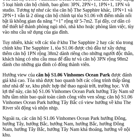
5 loại hình căn hộ chính, bao gồm: 3PN, 2PN+1, 1PN+1, 1PN và
studio. Tương tự như các tòa căn hộ The Sapphire khác, 1PN+1 và
2PN+1 vẫn là 2 dòng căn hộ chính tại tòa S1.06 với điểm nhấn nổi
bật là không gian đa năng “+1” rộng từ 5-7m2. Tại đây, cư dân có
thể thiết kế thành phòng ngủ nhỏ, nhà kho hoặc phòng làm việc, tùy
vào nhu cầu sử dụng của gia đình.
Tuy nhiên, khác với các tòa ở khu The Sapphire 2 hay các tòa trong
chính khu The Sapphire 1, tòa S1.06 được chủ đầu tư xây dựng
thêm căn hộ 1PN rộng 38m2 dành riêng cho những người độc thân,
khách hàng có nhu cầu mua để đầu tư và căn hộ 3PN rộng 98m2
dành cho những gia đình có đông thành viên.
Hướng view của
căn hộ S1.06 Vinhomes Ocean Park
được đánh
giá khá cao. Tòa nhà được bao quanh bởi các công trình thấp tầng
như nhà để xe, khu phức hợp thể thao ngoài trời, trường học. Với
lợi thế này, căn hộ S1.06 Vinhomes Ocean Park hướng Tây Nam sử
hữu tầm nhìn bao quát toàn cảnh công viên ven sông; căn hộ S1.06
Vinhomes Ocean Park hướng Tây Bắc có view hướng về khu The
River sôi động và nhộn nhịp.
Ngoài ra, các căn hộ S1.06 Vinhomes Ocean Park hướng Đông,
hướng Tây, hướng Bắc, hướng Nam, hướng Bắc, hướng Đông
Nam, hướng Tây Bắc, hướng Tây Nam khá thoáng, hướng về nội
khu.