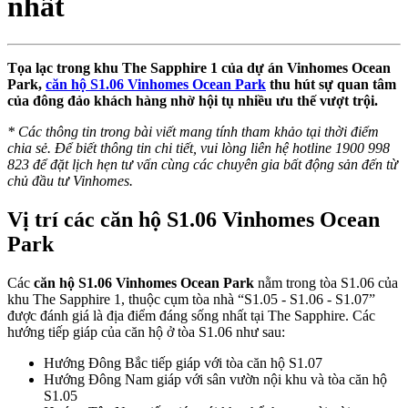
nhất
Tọa lạc trong khu The Sapphire 1 của dự án Vinhomes Ocean
Park,
căn hộ S1.06 Vinhomes Ocean Park
thu hút sự quan tâm
của đông đảo khách hàng nhờ hội tụ nhiều ưu thế vượt trội.
* Các thông tin trong bài viết mang tính tham khảo tại thời điểm
chia sẻ. Để biết thông tin chi tiết, vui lòng liên hệ hotline 1900 998
823 để đặt lịch hẹn tư vấn cùng các chuyên gia bất động sản đến từ
chủ đầu tư Vinhomes.
Vị trí các căn hộ S1.06 Vinhomes Ocean
Park
Các
căn hộ S1.06 Vinhomes Ocean Park
nằm trong tòa S1.06 của
khu The Sapphire 1, thuộc cụm tòa nhà “S1.05 - S1.06 - S1.07”
được đánh giá là địa điểm đáng sống nhất tại The Sapphire. Các
hướng tiếp giáp của căn hộ ở tòa S1.06 như sau:
Hướng Đông Bắc tiếp giáp với tòa căn hộ S1.07
Hướng Đông Nam giáp với sân vườn nội khu và tòa căn hộ
S1.05