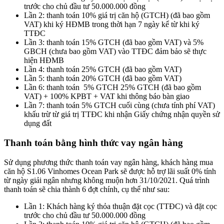
trước cho chủ đầu tư 50.000.000 đồng
Lần 2: thanh toán 10% giá trị căn hộ (GTCH) (đã bao gồm
VAT) khi ký HĐMB trong thời hạn 7 ngày kể từ khi ký
TTĐC
Lần 3: thanh toán 15% GTCH (đã bao gồm VAT) và 5%
GBCH (chưa bao gồm VAT) vào TTĐC đảm bảo sẽ thực
hiện HĐMB
Lần 4: thanh toán 25% GTCH (đã bao gồm VAT)
Lần 5: thanh toán 20% GTCH (đã bao gồm VAT)
Lần 6: thanh toán 5% GTCH 25% GTCH (đã bao gồm
VAT) + 100% KPBT + VAT khi thông báo bàn giao
Lần 7: thanh toán 5% GTCH cuối cùng (chưa tính phí VAT)
khấu trừ từ giá trị TTĐC khi nhận Giấy chứng nhận quyền sử
dụng đất
Thanh toán bằng hình thức vay ngân hàng
Sử dụng phương thức thanh toán vay ngân hàng, khách hàng mua
căn hộ S1.06 Vinhomes Ocean Park sẽ được hỗ trợ lãi suất 0% tính
từ ngày giải ngân nhưng không muộn hơn 31/10/2021. Quá trình
thanh toán sẽ chia thành 6 đợt chính, cụ thể như sau:
Lần 1: Khách hàng ký thỏa thuận đặt cọc (TTĐC) và đặt cọc
trước cho chủ đầu tư 50.000.000 đồng