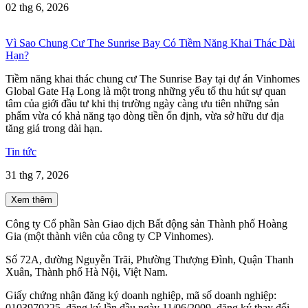
02 thg 6, 2026
Vì Sao Chung Cư The Sunrise Bay Có Tiềm Năng Khai Thác Dài
Hạn?
Tiềm năng khai thác chung cư The Sunrise Bay tại dự án Vinhomes
Global Gate Hạ Long là một trong những yếu tố thu hút sự quan
tâm của giới đầu tư khi thị trường ngày càng ưu tiên những sản
phẩm vừa có khả năng tạo dòng tiền ổn định, vừa sở hữu dư địa
tăng giá trong dài hạn.
Tin tức
31 thg 7, 2026
Xem thêm
Công ty Cổ phần Sàn Giao dịch Bất động sản Thành phố Hoàng
Gia (một thành viên của công ty CP Vinhomes).
Số 72A, đường Nguyễn Trãi, Phường Thượng Đình, Quận Thanh
Xuân, Thành phố Hà Nội, Việt Nam.
Giấy chứng nhận đăng ký doanh nghiệp, mã số doanh nghiệp:
0103970225, đăng ký lần đầu ngày 11/06/2009, đăng ký thay đổi