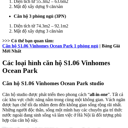
Diện tích từ 55.3m2 – 63.6m2
Mật độ xây dựng 9 căn/sàn
Căn hộ 3 phòng ngủ (3PN)
Diện tích từ 74.3m2 – 92.1m2
Mật độ xây dựng 3 căn/sàn
>>> Có thể bạn quan tâm:
Căn hộ S1.06 Vinhomes Ocean Park 1 phòng ngủ
| Bảng Giá
Mới Nhất
Các loại hình căn hộ S1.06 Vinhomes
Ocean Park
Căn hộ S1.06 Vinhomes Ocean Park studio
Căn hộ studio được phát triển theo phong cách “
all-in-one
”. Tất cả
các khu vực chức năng nằm trong cùng một không gian. Vách ngăn
được hạn chế tối đa nhằm đem đến không gian sống rộng rãi nhất.
Những người độc thân, sống một mình hay các chuyên gia trí thức
nước ngoài đang sinh sống và làm việc ở Hà Nội là đối tượng phù
hợp của căn hộ này.