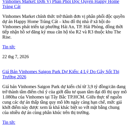
Vinhomes Market: Đơn Vị Phân Phối Độc Quyền Happy Home
Tràng Cát
Vinhomes Market chính thức trở thành đơn vị phân phối độc quyền
dự án Happy Home Tràng Cát – khu đô thị nhà ở xã hội do
Vinhomes phát triển tại phường Hải An, TP. Hải Phòng, đồng thời
tiếp nhận hồ sơ đăng ký mua căn hộ tòa R2 và R3 thuộc khu The
Rise.
Tin tức
22 thg 7, 2026
Giá Bán Vinhomes Saigon Park Dự Kiến: 4 Lý Do Gây Sốt Thị
Trường 2026
Giá bán Vinhomes Saigon Park dự kiến chỉ từ 3,9 tỷ đồng/căn đang
trở thành tâm điểm chú ý của giới đầu tư quan tâm đại đô thị quy mô
1.080ha của Vinhomes tại Tây Bắc TP.HCM. Giữa thực tế nguồn
cung các dự án thấp tầng quy mô lớn ngày càng hạn chế, mức giá
khởi điểm này được xem là khá khác biệt so với mặt bằng chung
của nhiều dự án cùng phân khúc trên thị trường.
Tin tức