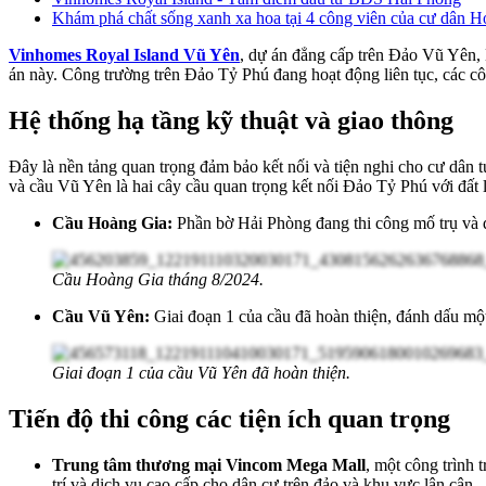
Khám phá chất sống xanh xa hoa tại 4 công viên của cư dân H
Vinhomes Royal Island Vũ Yên
, dự án đẳng cấp trên Đảo Vũ Yên, H
án này. Công trường trên Đảo Tỷ Phú đang hoạt động liên tục, các c
Hệ thống hạ tầng kỹ thuật và giao thông
Đây là nền tảng quan trọng đảm bảo kết nối và tiện nghi cho cư dân 
và cầu Vũ Yên là hai cây cầu quan trọng kết nối Đảo Tỷ Phú với đất
Cầu Hoàng Gia:
Phần bờ Hải Phòng đang thi công mố trụ và đ
Cầu Hoàng Gia tháng 8/2024.
Cầu Vũ Yên:
Giai đoạn 1 của cầu đã hoàn thiện, đánh dấu một
Giai đoạn 1 của cầu Vũ Yên đã hoàn thiện.
Tiến độ thi công các tiện ích quan trọng
Trung tâm thương mại Vincom Mega Mall
, một công trình 
trí và dịch vụ cao cấp cho dân cư trên đảo và khu vực lân cận.