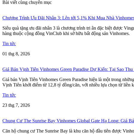
Bài viết cùng chuyên mục
Chương Trình Ưu Đãi Nhân 3: Lên tới 5,1% Khi Mua Nhà Vinhome
Siêu quà tặng ưu đãi nhân 3 là chương trình tri ân đặc biệt được Vi
hàng thuộc cộng đồng VinClub khi sở hữu bất động sản Vinhomes.
Tin tức
01 thg 8, 2026
Giá Bán Vịnh Tiên Vinhomes Green Paradise Dự Kiến: Tại Sao Thu
Giá bán Vịnh Tiên Vinhomes Green Paradise hiện là một trong những t
Vịnh Tiên khởi điểm từ 12,8 tỷ đồng/căn, với nhiều lựa chọn từ liền k
Tin tức
23 thg 7, 2026
Chung Cư The Sunrise Bay Vinhomes Global Gate Hạ Long: Giá 
Căn hộ chung cư The Sunrise Bay là khu căn hộ đầu tiên được Vinho