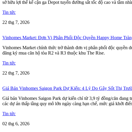
sở hữu lợi thế kế cận ga Depot tuyến đường sắt tốc độ cao và tầm nh
Tin tức
22 thg 7, 2026
Vinhomes Market: Đơn Vị Phân Phối Độc Quyền Happy Home Tràn
Vinhomes Market chính thức trở thành đơn vị phân phối độc quyền dự
đăng ký mua căn hộ tòa R2 và R3 thuộc khu The Rise.
Tin tức
22 thg 7, 2026
Giá Bán Vinhomes Saigon Park Dự Kiến: 4 Lý Do Gây Sốt Thị Trư
Giá bán Vinhomes Saigon Park dự kiến chỉ từ 3,9 tỷ đồng/căn đang 
các dự án thấp tầng quy mô lớn ngày càng hạn chế, mức giá khởi điể
Tin tức
02 thg 6, 2026