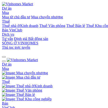
Dự án
Mua
Mua từ chủ đầu tư
Mua chuyển nhượng
Thuê
Thuê nhà ở/Kinh doanh
Thuê Văn phòng
Thuê Bán lẻ
Thuê Khu côn
Bán
VinClub
Dịch vụ
Tư vấn
Định giá Bất động sản
SỐNG Ở VINHOMES
Thủ tục trực tuyến
Dự án
Mua
Mua chuyển nhượng
Mua chủ đầu tư
Thuê
Thuê nhà ở/Kinh doanh
Thuê Văn phòng
Thuê Bán lẻ
Thuê Khu công nghiệp
Bán
VinClub