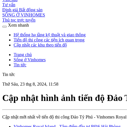
Tư vấn
Định giá Bất động sản
SỐNG Ở VINHOMES
Thủ tục trực tuyến
Xem nhanh
Hệ thống hạ tầng kỹ thuật và giao thông
Tiến độ thi công các tiện ích quan trọng
Cập nhật các khu theo tiến độ
Trang chủ
Sống ở Vinhomes
Tin tức
Tin tức
Thứ Sáu, 23 thg 8, 2024, 11:58
Cập nhật hình ảnh tiến độ Đảo 
Cập nhật mới nhất về tiến độ thi công Đảo Tỷ Phú - Vinhomes Royal 
Vinhomes Royal Island - Tâm điểm đầu tư BĐS Hải Phòng