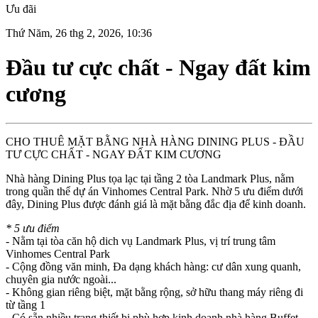
Ưu đãi
Thứ Năm, 26 thg 2, 2026, 10:36
Đầu tư cực chất - Ngay đất kim
cương
CHO THUÊ MẶT BẰNG NHÀ HÀNG DINING PLUS - ĐẦU
TƯ CỰC CHẤT - NGAY ĐẤT KIM CƯƠNG
Nhà hàng Dining Plus tọa lạc tại tầng 2 tòa Landmark Plus, nằm
trong quần thể dự án Vinhomes Central Park. Nhờ 5 ưu điểm dưới
đây, Dining Plus được đánh giá là mặt bằng đắc địa để kinh doanh.
* 5 ưu điểm
- Nằm tại tòa căn hộ dich vụ Landmark Plus, vị trí trung tâm
Vinhomes Central Park
- Cộng đồng văn minh, Đa dạng khách hàng: cư dân xung quanh,
chuyên gia nước ngoài...
- Không gian riêng biệt, mặt bằng rộng, sở hữu thang máy riêng đi
từ tầng 1
- Có sẵn nhiều trang thiết bị phù hợp kinh doanh nhà hàng Buffet