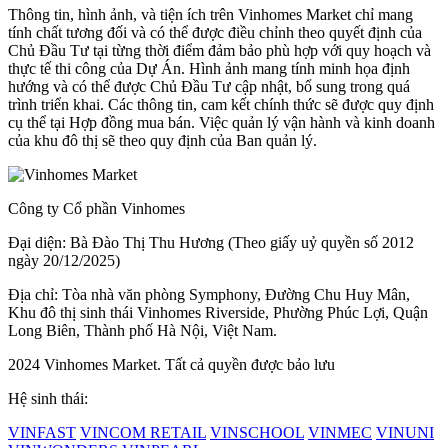
Thông tin, hình ảnh, và tiện ích trên Vinhomes Market chỉ mang
tính chất tương đối và có thể được điều chỉnh theo quyết định của
Chủ Đầu Tư tại từng thời điểm đảm bảo phù hợp với quy hoạch và
thực tế thi công của Dự Án. Hình ảnh mang tính minh họa định
hướng và có thể được Chủ Đầu Tư cập nhật, bổ sung trong quá
trình triển khai. Các thông tin, cam kết chính thức sẽ được quy định
cụ thể tại Hợp đồng mua bán. Việc quản lý vận hành và kinh doanh
của khu đô thị sẽ theo quy định của Ban quản lý.
Công ty Cổ phần Vinhomes
Đại diện: Bà Đào Thị Thu Hương (Theo giấy uỷ quyền số 2012
ngày 20/12/2025)
Địa chỉ: Tòa nhà văn phòng Symphony, Đường Chu Huy Mân,
Khu đô thị sinh thái Vinhomes Riverside, Phường Phúc Lợi, Quận
Long Biên, Thành phố Hà Nội, Việt Nam.
2024 Vinhomes Market. Tất cả quyền được bảo lưu
Hệ sinh thái:
VINFAST
VINCOM RETAIL
VINSCHOOL
VINMEC
VINUNI