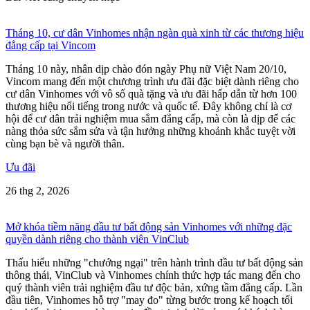
Tháng 10, cư dân Vinhomes nhận ngàn quà xinh từ các thương hiệu
đẳng cấp tại Vincom
Tháng 10 này, nhân dịp chào đón ngày Phụ nữ Việt Nam 20/10,
Vincom mang đến một chương trình ưu đãi đặc biệt dành riêng cho
cư dân Vinhomes với vô số quà tặng và ưu đãi hấp dẫn từ hơn 100
thương hiệu nổi tiếng trong nước và quốc tế. Đây không chỉ là cơ
hội để cư dân trải nghiệm mua sắm đẳng cấp, mà còn là dịp để các
nàng thỏa sức sắm sửa và tận hưởng những khoảnh khắc tuyệt vời
cùng bạn bè và người thân.
Ưu đãi
26 thg 2, 2026
Mở khóa tiềm năng đầu tư bất động sản Vinhomes với những đặc
quyền dành riêng cho thành viên VinClub
Thấu hiểu những "chướng ngại" trên hành trình đầu tư bất động sản
thông thái, VinClub và Vinhomes chính thức hợp tác mang đến cho
quý thành viên trải nghiệm đầu tư độc bản, xứng tầm đẳng cấp. Lần
đầu tiên, Vinhomes hỗ trợ "may đo" từng bước trong kế hoạch tối