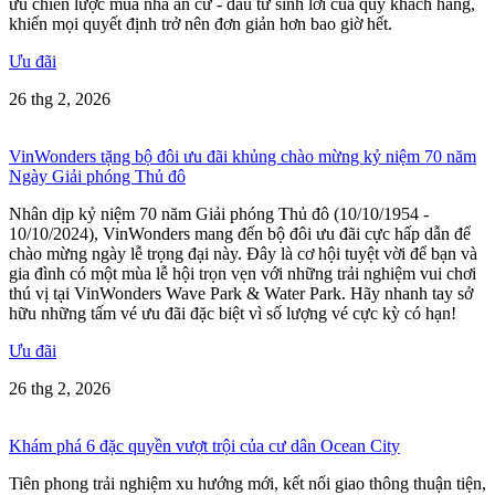
ưu chiến lược mua nhà an cư - đầu tư sinh lời của quý khách hàng,
khiến mọi quyết định trở nên đơn giản hơn bao giờ hết.
Ưu đãi
26 thg 2, 2026
VinWonders tặng bộ đôi ưu đãi khủng chào mừng kỷ niệm 70 năm
Ngày Giải phóng Thủ đô
Nhân dịp kỷ niệm 70 năm Giải phóng Thủ đô (10/10/1954 -
10/10/2024), VinWonders mang đến bộ đôi ưu đãi cực hấp dẫn để
chào mừng ngày lễ trọng đại này. Đây là cơ hội tuyệt vời để bạn và
gia đình có một mùa lễ hội trọn vẹn với những trải nghiệm vui chơi
thú vị tại VinWonders Wave Park & Water Park. Hãy nhanh tay sở
hữu những tấm vé ưu đãi đặc biệt vì số lượng vé cực kỳ có hạn!
Ưu đãi
26 thg 2, 2026
Khám phá 6 đặc quyền vượt trội của cư dân Ocean City
Tiên phong trải nghiệm xu hướng mới, kết nối giao thông thuận tiện,