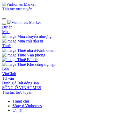
Thủ tục trực tuyến
Dự án
Mua
Mua chuyển nhượng
Mua chủ đầu tư
Thuê
Thuê nhà ở/Kinh doanh
Thuê Văn phòng
Thuê Bán lẻ
Thuê Khu công nghiệp
Bán
VinClub
Tư vấn
Định giá Bất động sản
SỐNG Ở VINHOMES
Thủ tục trực tuyến
Trang chủ
Sống ở Vinhomes
Ưu đãi