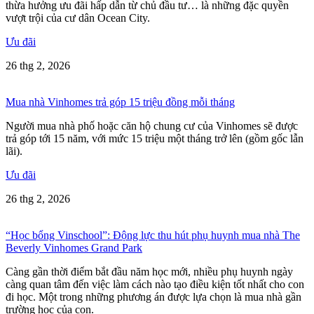
thừa hưởng ưu đãi hấp dẫn từ chủ đầu tư… là những đặc quyền
vượt trội của cư dân Ocean City.
Ưu đãi
26 thg 2, 2026
Mua nhà Vinhomes trả góp 15 triệu đồng mỗi tháng
Người mua nhà phố hoặc căn hộ chung cư của Vinhomes sẽ được
trả góp tới 15 năm, với mức 15 triệu một tháng trở lên (gồm gốc lẫn
lãi).
Ưu đãi
26 thg 2, 2026
“Học bổng Vinschool”: Động lực thu hút phụ huynh mua nhà The
Beverly Vinhomes Grand Park
Càng gần thời điểm bắt đầu năm học mới, nhiều phụ huynh ngày
càng quan tâm đến việc làm cách nào tạo điều kiện tốt nhất cho con
đi học. Một trong những phương án được lựa chọn là mua nhà gần
trường học của con.