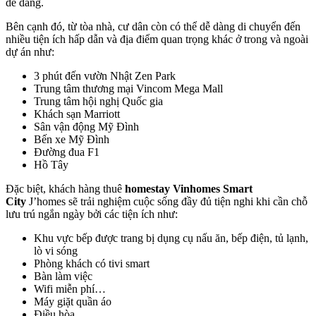
dễ dàng.
Bên cạnh đó, từ tòa nhà, cư dân còn có thể dễ dàng di chuyển đến
nhiều tiện ích hấp dẫn và địa điểm quan trọng khác ở trong và ngoài
dự án như:
3 phút đến vườn Nhật Zen Park
Trung tâm thương mại Vincom Mega Mall
Trung tâm hội nghị Quốc gia
Khách sạn Marriott
Sân vận động Mỹ Đình
Bến xe Mỹ Đình
Đường đua F1
Hồ Tây
Đặc biệt, khách hàng thuê
homestay Vinhomes Smart
City
J’homes sẽ trải nghiệm cuộc sống đầy đủ tiện nghi khi cần chỗ
lưu trú ngắn ngày bởi các tiện ích như:
Khu vực bếp được trang bị dụng cụ nấu ăn, bếp điện, tủ lạnh,
lò vi sóng
Phòng khách có tivi smart
Bàn làm việc
Wifi miễn phí…
Máy giặt quần áo
Điều hòa