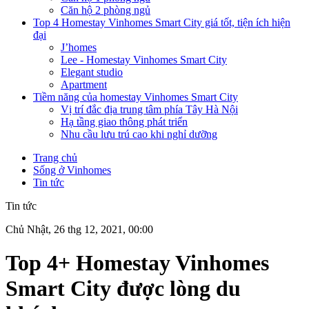
Căn hộ 2 phòng ngủ
Top 4 Homestay Vinhomes Smart City giá tốt, tiện ích hiện
đại
J’homes
Lee - Homestay Vinhomes Smart City
Elegant studio
Apartment
Tiềm năng của homestay Vinhomes Smart City
Vị trí đắc địa trung tâm phía Tây Hà Nội
Hạ tầng giao thông phát triển
Nhu cầu lưu trú cao khi nghỉ dưỡng
Trang chủ
Sống ở Vinhomes
Tin tức
Tin tức
Chủ Nhật, 26 thg 12, 2021, 00:00
Top 4+ Homestay Vinhomes
Smart City được lòng du