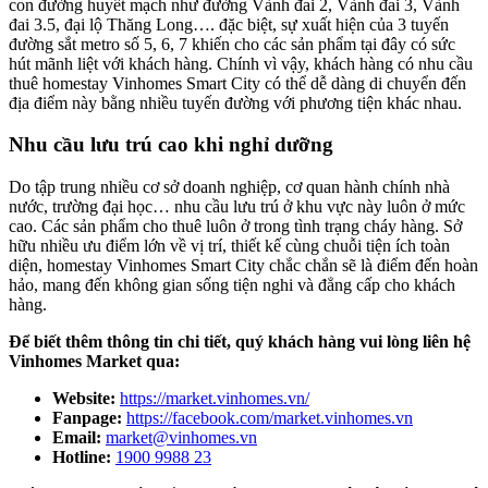
con đường huyết mạch như đường Vành đai 2, Vành đai 3, Vành
đai 3.5, đại lộ Thăng Long…. đặc biệt, sự xuất hiện của 3 tuyến
đường sắt metro số 5, 6, 7 khiến cho các sản phẩm tại đây có sức
hút mãnh liệt với khách hàng. Chính vì vậy, khách hàng có nhu cầu
thuê homestay Vinhomes Smart City có thể dễ dàng di chuyển đến
địa điểm này bằng nhiều tuyến đường với phương tiện khác nhau.
Nhu cầu lưu trú cao khi nghỉ dưỡng
Do tập trung nhiều cơ sở doanh nghiệp, cơ quan hành chính nhà
nước, trường đại học… nhu cầu lưu trú ở khu vực này luôn ở mức
cao. Các sản phẩm cho thuê luôn ở trong tình trạng cháy hàng. Sở
hữu nhiều ưu điểm lớn về vị trí, thiết kế cùng chuỗi tiện ích toàn
diện, homestay Vinhomes Smart City chắc chắn sẽ là điểm đến hoàn
hảo, mang đến không gian sống tiện nghi và đẳng cấp cho khách
hàng.
Để biết thêm thông tin chi tiết, quý khách hàng vui lòng liên hệ
Vinhomes Market qua:
Website:
https://market.vinhomes.vn/
Fanpage:
https://facebook.com/market.vinhomes.vn
Email:
market@vinhomes.vn
Hotline:
1900 9988 23