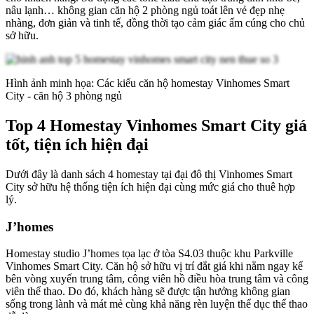
nâu lạnh… không gian căn hộ 2 phòng ngủ toát lên vẻ đẹp nhẹ
nhàng, đơn giản và tinh tế, đồng thời tạo cảm giác ấm cúng cho chủ
sở hữu.
Hình ảnh minh họa: Các kiểu căn hộ homestay Vinhomes Smart
City - căn hộ 3 phòng ngủ
Top 4 Homestay Vinhomes Smart City giá
tốt, tiện ích hiện đại
Dưới đây là danh sách 4 homestay tại đại đô thị Vinhomes Smart
City sở hữu hệ thống tiện ích hiện đại cùng mức giá cho thuê hợp
lý.
J’homes
Homestay studio J’homes tọa lạc ở tòa S4.03 thuộc khu Parkville
Vinhomes Smart City. Căn hộ sở hữu vị trí đắt giá khi nằm ngay kế
bên vòng xuyến trung tâm, công viên hồ điều hòa trung tâm và công
viên thể thao. Do đó, khách hàng sẽ được tận hưởng không gian
sống trong lành và mát mẻ cùng khả năng rèn luyện thể dục thể thao