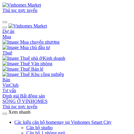
Thủ tục trực tuyến
Dự án
Mua
Mua chuyển nhượng
Mua chủ đầu tư
Thuê
Thuê nhà ở/Kinh doanh
Thuê Văn phòng
Thuê Bán lẻ
Thuê Khu công nghiệp
Bán
VinClub
Tư vấn
Định giá Bất động sản
SỐNG Ở VINHOMES
Thủ tục trực tuyến
Xem nhanh
Các kiểu căn hộ homestay tại Vinhomes Smart City
Căn hộ studio
Căn hộ 1 phòng ngủ