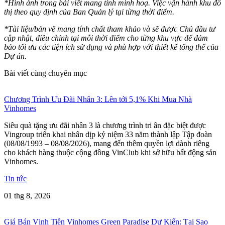
*Hình ảnh trong bài viết mang tính minh hoạ. Việc vận hành khu đô
thị theo quy định của Ban Quản lý tại từng thời điểm.
*Tài liệu/bản vẽ mang tính chất tham khảo và sẽ được Chủ đầu tư
cập nhật, điều chỉnh tại mỗi thời điểm cho từng khu vực để đảm
bảo tối ưu các tiện ích sử dụng và phù hợp với thiết kế tổng thể của
Dự án.
Bài viết cùng chuyên mục
Chương Trình Ưu Đãi Nhân 3: Lên tới 5,1% Khi Mua Nhà
Vinhomes
Siêu quà tặng ưu đãi nhân 3 là chương trình tri ân đặc biệt được
Vingroup triển khai nhân dịp kỷ niệm 33 năm thành lập Tập đoàn
(08/08/1993 – 08/08/2026), mang đến thêm quyền lợi dành riêng
cho khách hàng thuộc cộng đồng VinClub khi sở hữu bất động sản
Vinhomes.
Tin tức
01 thg 8, 2026
Giá Bán Vịnh Tiên Vinhomes Green Paradise Dự Kiến: Tại Sao