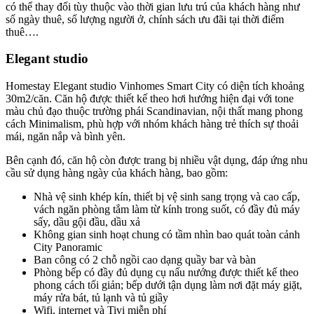
có thể thay đổi tùy thuộc vào thời gian lưu trú của khách hàng như
số ngày thuê, số lượng người ở, chính sách ưu đãi tại thời điểm
thuê….
Elegant studio
Homestay Elegant studio Vinhomes Smart City có diện tích khoảng
30m2/căn. Căn hộ được thiết kế theo hơi hướng hiện đại với tone
màu chủ đạo thuộc trường phái Scandinavian, nội thất mang phong
cách Minimalism, phù hợp với nhóm khách hàng trẻ thích sự thoải
mái, ngăn nắp và bình yên.
Bên cạnh đó, căn hộ còn được trang bị nhiều vật dụng, đáp ứng nhu
cầu sử dụng hàng ngày của khách hàng, bao gồm:
Nhà vệ sinh khép kín, thiết bị vệ sinh sang trọng và cao cấp,
vách ngăn phòng tắm làm từ kính trong suốt, có đầy đủ máy
sấy, dầu gội đầu, dầu xả
Không gian sinh hoạt chung có tầm nhìn bao quát toàn cảnh
City Panoramic
Ban công có 2 chỗ ngồi cao dạng quầy bar và bàn
Phòng bếp có đầy đủ dụng cụ nấu nướng được thiết kế theo
phong cách tối giản; bếp dưới tận dụng làm nơi đặt máy giặt,
máy rửa bát, tủ lạnh và tủ giầy
Wifi, internet và Tivi miễn phí