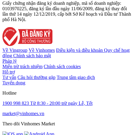
Giấy chứng nhận đăng ký doanh nghiệp, mã số doanh nghiệp:
0103970225, đăng ký lần đầu ngày 11/06/2009, đăng ký thay đổi
lần thứ 14 ngày 12/12/2019, cấp bởi Sở Kế hoạch và Đầu tư Thành
phố Hà Nội.
Về Vingroup
Về Vinhomes
Điều kiện và điều khoản
Quy chế hoạt
động
Chính sách bảo mật
Pháp lý
Miễn trừ trách nhiệm
Chính sách cookies
Hỗ trợ
Tư vấn
Câu hỏi thường gặp
Trung tâm giao dịch
Tuyển dụng
Hotline
1900 998 823
Từ 8:30 - 20:00 trừ ngày Lễ, Tết
market@vinhomes.vn
Theo dõi Vinhomes Market