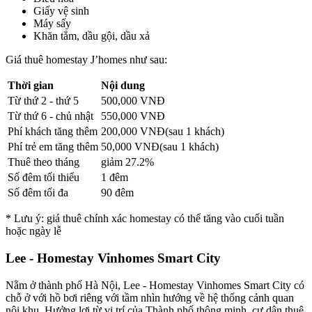
Giấy vệ sinh
Máy sấy
Khăn tắm, dầu gội, dầu xả
Giá thuê homestay J’homes như sau:
Thời gian
Nội dung
Từ thứ 2 - thứ 5
500,000 VNĐ
Từ thứ 6 - chủ nhật
550,000
VNĐ
Phí khách tăng thêm
200,000 VNĐ(sau 1 khách)
Phí trẻ em tăng thêm
50,000 VNĐ(sau 1 khách)
Thuê theo tháng
giảm 27.2%
Số đêm tối thiểu
1 đêm
Số đêm tối đa
90 đêm
* Lưu ý: giá thuê chính xác homestay có thể tăng vào cuối tuần
hoặc ngày lễ
Lee - Homestay Vinhomes Smart City
Nằm ở thành phố Hà Nội, Lee - Homestay Vinhomes Smart City có
chỗ ở với hồ bơi riêng với tầm nhìn hướng về hệ thống cảnh quan
nội khu. Hưởng lợi từ vị trí của Thành phố thông minh, cư dân thuê