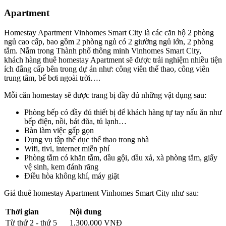
Apartment
Homestay Apartment Vinhomes Smart City là các căn hộ 2 phòng
ngủ cao cấp, bao gồm 2 phòng ngủ có 2 giường ngủ lớn, 2 phòng
tắm. Nằm trong Thành phố thông minh Vinhomes Smart City,
khách hàng thuê homestay Apartment sẽ được trải nghiệm nhiều tiện
ích đẳng cấp bên trong dự án như: công viên thể thao, công viên
trung tâm, bể bơi ngoài trời….
Mỗi căn homestay sẽ được trang bị đầy đủ những vật dụng sau:
Phòng bếp có đầy đủ thiết bị để khách hàng tự tay nấu ăn như
bếp điện, nồi, bát đũa, tủ lạnh…
Bàn làm việc gấp gọn
Dụng vụ tập thể dục thể thao trong nhà
Wifi, tivi, internet miễn phí
Phòng tắm có khăn tắm, dầu gội, dầu xả, xà phòng tắm, giấy
vệ sinh, kem đánh răng
Điều hòa không khí, máy giặt
Giá thuê homestay Apartment Vinhomes Smart City như sau:
Thời gian
Nội dung
Từ thứ 2 - thứ 5
1,300,000
VNĐ