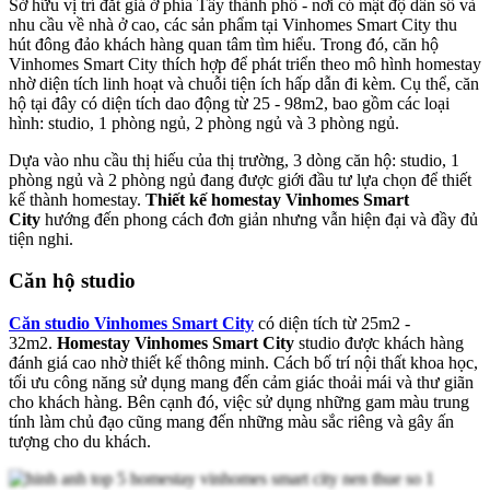
Sở hữu vị trí đắt giá ở phía Tây thành phố - nơi có mật độ dân số và
nhu cầu về nhà ở cao, các sản phẩm tại Vinhomes Smart City thu
hút đông đảo khách hàng quan tâm tìm hiểu. Trong đó, căn hộ
Vinhomes Smart City thích hợp để phát triển theo mô hình homestay
nhờ diện tích linh hoạt và chuỗi tiện ích hấp dẫn đi kèm. Cụ thể, căn
hộ tại đây có diện tích dao động từ 25 - 98m2, bao gồm các loại
hình: studio, 1 phòng ngủ, 2 phòng ngủ và 3 phòng ngủ.
Dựa vào nhu cầu thị hiếu của thị trường, 3 dòng căn hộ: studio, 1
phòng ngủ và 2 phòng ngủ đang được giới đầu tư lựa chọn để thiết
kế thành homestay.
Thiết kế homestay Vinhomes Smart
City
hướng đến phong cách đơn giản nhưng vẫn hiện đại và đầy đủ
tiện nghi.
Căn hộ studio
Căn studio Vinhomes Smart City
có diện tích từ 25m2 -
32m2.
Homestay Vinhomes Smart City
studio được khách hàng
đánh giá cao nhờ thiết kế thông minh. Cách bố trí nội thất khoa học,
tối ưu công năng sử dụng mang đến cảm giác thoải mái và thư giãn
cho khách hàng. Bên cạnh đó, việc sử dụng những gam màu trung
tính làm chủ đạo cũng mang đến những màu sắc riêng và gây ấn
tượng cho du khách.