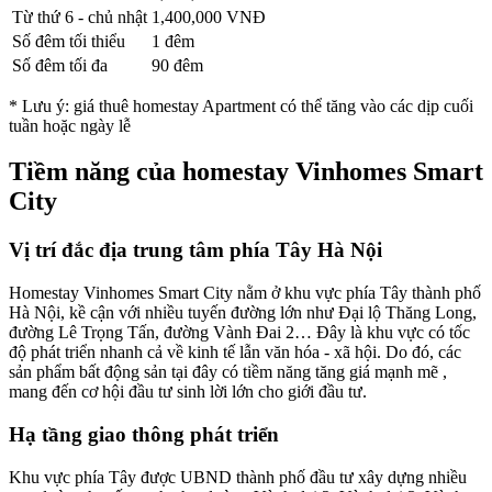
Từ thứ 6 - chủ nhật
1,400,000
VNĐ
Số đêm tối thiểu
1 đêm
Số đêm tối đa
90 đêm
* Lưu ý: giá thuê homestay Apartment có thể tăng vào các dịp cuối
tuần hoặc ngày lễ
Tiềm năng của homestay Vinhomes Smart
City
Vị trí đắc địa trung tâm phía Tây Hà Nội
Homestay Vinhomes Smart City nằm ở khu vực phía Tây thành phố
Hà Nội, kề cận với nhiều tuyến đường lớn như Đại lộ Thăng Long,
đường Lê Trọng Tấn, đường Vành Đai 2… Đây là khu vực có tốc
độ phát triển nhanh cả về kinh tế lẫn văn hóa - xã hội. Do đó, các
sản phẩm bất động sản tại đây có tiềm năng tăng giá mạnh mẽ ,
mang đến cơ hội đầu tư sinh lời lớn cho giới đầu tư.
Hạ tầng giao thông phát triển
Khu vực phía Tây được UBND thành phố đầu tư xây dựng nhiều