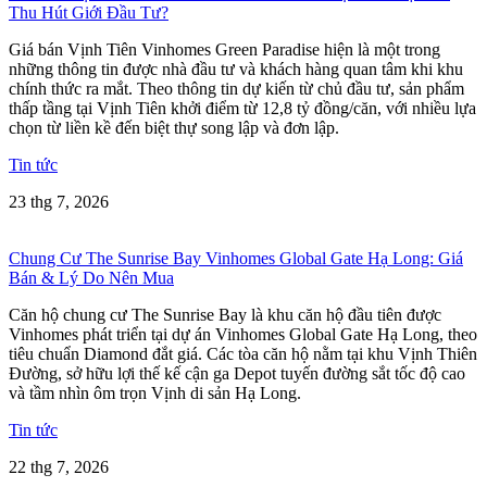
Thu Hút Giới Đầu Tư?
Giá bán Vịnh Tiên Vinhomes Green Paradise hiện là một trong
những thông tin được nhà đầu tư và khách hàng quan tâm khi khu
chính thức ra mắt. Theo thông tin dự kiến từ chủ đầu tư, sản phẩm
thấp tầng tại Vịnh Tiên khởi điểm từ 12,8 tỷ đồng/căn, với nhiều lựa
chọn từ liền kề đến biệt thự song lập và đơn lập.
Tin tức
23 thg 7, 2026
Chung Cư The Sunrise Bay Vinhomes Global Gate Hạ Long: Giá
Bán & Lý Do Nên Mua
Căn hộ chung cư The Sunrise Bay là khu căn hộ đầu tiên được
Vinhomes phát triển tại dự án Vinhomes Global Gate Hạ Long, theo
tiêu chuẩn Diamond đắt giá. Các tòa căn hộ nằm tại khu Vịnh Thiên
Đường, sở hữu lợi thế kế cận ga Depot tuyến đường sắt tốc độ cao
và tầm nhìn ôm trọn Vịnh di sản Hạ Long.
Tin tức
22 thg 7, 2026