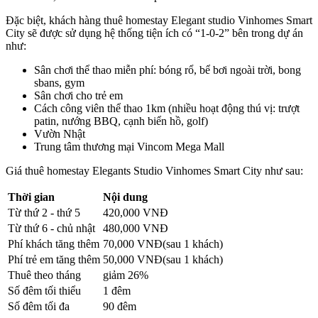
Đặc biệt, khách hàng thuê homestay Elegant studio Vinhomes Smart
City sẽ được sử dụng hệ thống tiện ích có “1-0-2” bên trong dự án
như:
Sân chơi thể thao miễn phí: bóng rổ, bể bơi ngoài trời, bong
sbans, gym
Sân chơi cho trẻ em
Cách công viên thể thao 1km (nhiều hoạt động thú vị: trượt
patin, nướng BBQ, cạnh biển hồ, golf)
Vườn Nhật
Trung tâm thương mại Vincom Mega Mall
Giá thuê homestay Elegants Studio Vinhomes Smart City như sau:
Thời gian
Nội dung
Từ thứ 2 - thứ 5
420,000
VNĐ
Từ thứ 6 - chủ nhật
480,000
VNĐ
Phí khách tăng thêm
70,000 VNĐ(sau 1 khách)
Phí trẻ em tăng thêm
50,000 VNĐ(sau 1 khách)
Thuê theo tháng
giảm 26%
Số đêm tối thiểu
1 đêm
Số đêm tối đa
90 đêm