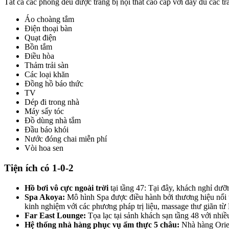
Tất cả các phòng đều được trang bị nội thất cao cấp với đầy đủ các tr
Áo choàng tắm
Điện thoại bàn
Quạt điện
Bồn tắm
Điều hòa
Thảm trải sàn
Các loại khăn
Đồng hồ báo thức
TV
Dép đi trong nhà
Máy sấy tóc
Đồ dùng nhà tắm
Đầu báo khói
Nước đóng chai miễn phí
Vòi hoa sen
Tiện ích có 1-0-2
Hồ bơi vô cực ngoài trời
tại tầng 47: Tại đây, khách nghỉ dư
Spa Akoya:
Mô hình Spa được điều hành bởi thương hiệu nổi t
kinh nghiệm với các phương pháp trị liệu, massage thư giãn t
Far East Lounge:
Tọa lạc tại sảnh khách sạn tầng 48 với nhiề
Hệ thống nhà hàng phục vụ ẩm thực 5 châu:
Nhà hàng Orien