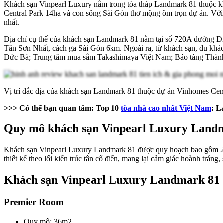
Khách sạn Vinpearl Luxury nằm trong tòa tháp Landmark 81 thuộc khu
Central Park 14ha và con sông Sài Gòn thơ mộng ôm trọn dự án. Với vị
nhất.
Địa chỉ cụ thể của khách sạn Landmark 81 nằm tại số 720A đường Đ
Tân Sơn Nhất, cách ga Sài Gòn 6km. Ngoài ra, từ khách sạn, du kh
Đức Bà; Trung tâm mua sắm Takashimaya Việt Nam; Bảo tàng Thàn
Vị trí đắc địa của khách sạn Landmark 81 thuộc dự án Vinhomes Cen
>>> Có thể bạn quan tâm: Top 10
tòa nhà cao nhất Việt Nam
: L
Quy mô khách sạn Vinpearl Luxury Land
Khách sạn Vinpearl Luxury Landmark 81 được quy hoạch bao gồm 223
thiết kế theo lối kiến trúc tân cổ điển, mang lại cảm giác hoành trá
Khách sạn Vinpearl Luxury Landmark 81 
Premier Room
Quy mô: 36m2