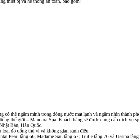
ang thiết bị và hệ thống an toàn, bao gồm:
ỡng có thể ngâm mình trong dòng nước mát lạnh và ngắm nhìn thành ph
iếng thế giới – Mandara Spa. Khách hàng sẽ được cung cấp dịch vụ sp
ừ Nhật Bản, Hàn Quốc.
u loại đồ uống thú vị và không gian sành điệu.
tal Pearl tầng 66; Madame Sau tầng 67; Trufle tầng 76 và Ussina tầng 77