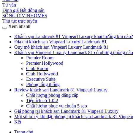
Tư vấn
Định giá Bất động sản
SỐNG Ở VINHOMES
Thủ tục trực tuyến
Xem nhanh
Khách sạn Landmark 81 Vinpearl Luxury khai trường khi nào?
Địa chỉ khách sạn Vinpearl Luxury Landmark 81
Quy mô khách sạn Vinpearl Luxury Landmark 81
Khách sạn Vinpearl Luxury Landmark 81 có những phòng nào
Premier Room
Premier Hollywood
Club Room
Club Hollywood
Executive Suite
Phòng tổng thống
Review khách sạn Landmark 81 Vinpearl Luxury
Chất lượng phòng đẳng cấp
Tiện ích có 1-0-2
Chất lượng phục vụ chuẩn 5 sao
Giá phòng tại khách sạn Landmark 81 Vinpearl Luxury
Một số lưu ý khi đặt phòng tại khách sạn Landmark 81 Vinpea
Kết
Trang chủ