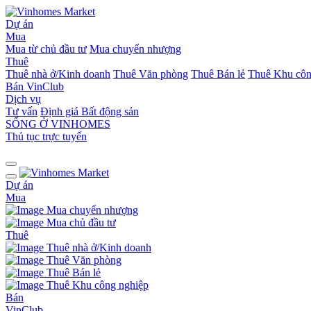
Dự án
Mua
Mua từ chủ đầu tư
Mua chuyển nhượng
Thuê
Thuê nhà ở/Kinh doanh
Thuê Văn phòng
Thuê Bán lẻ
Thuê Khu côn
Bán
VinClub
Dịch vụ
Tư vấn
Định giá Bất động sản
SỐNG Ở VINHOMES
Thủ tục trực tuyến
Dự án
Mua
Mua chuyển nhượng
Mua chủ đầu tư
Thuê
Thuê nhà ở/Kinh doanh
Thuê Văn phòng
Thuê Bán lẻ
Thuê Khu công nghiệp
Bán
VinClub