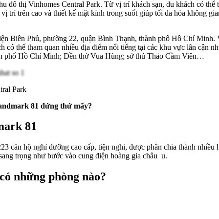
 đô thị Vinhomes Central Park. Từ vị trí khách sạn, du khách có thể 
 trí trên cao và thiết kế mặt kính trong suốt giúp tối đa hóa không gi
iện Biên Phủ, phường 22, quận Bình Thạnh, thành phố Hồ Chí Minh. 
ách có thể tham quan nhiều địa điểm nổi tiếng tại các khu vực lân 
h phố Hồ Chí Minh; Đền thờ Vua Hùng; sở thú Thảo Cầm Viên…
tral Park
andmark 81 đứng thứ mấy?
mark 81
 căn hộ nghỉ dưỡng cao cấp, tiện nghi, được phân chia thành nhiều 
ng, sang trọng như bước vào cung điện hoàng gia châu u.
có những phòng nào?