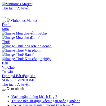
Thủ tục trực tuyến
Dự án
Mua
Mua chuyển nhượng
Mua chủ đầu tư
Thuê
Thuê nhà ở/Kinh doanh
Thuê Văn phòng
Thuê Bán lẻ
Thuê Khu công nghiệp
Bán
VinClub
Tư vấn
Định giá Bất động sản
SỐNG Ở VINHOMES
Thủ tục trực tuyến
Xem nhanh
Vách ngăn phòng khách là gì?
Tại sao nên sử dụng vách ngăn phòng khách?
Có các loại vách ngăn phòng khách nào?