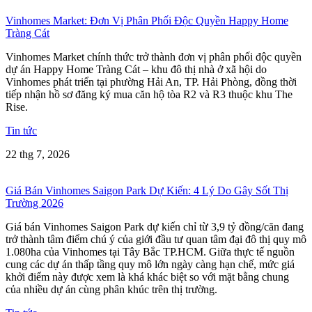
Vinhomes Market: Đơn Vị Phân Phối Độc Quyền Happy Home
Tràng Cát
Vinhomes Market chính thức trở thành đơn vị phân phối độc quyền
dự án Happy Home Tràng Cát – khu đô thị nhà ở xã hội do
Vinhomes phát triển tại phường Hải An, TP. Hải Phòng, đồng thời
tiếp nhận hồ sơ đăng ký mua căn hộ tòa R2 và R3 thuộc khu The
Rise.
Tin tức
22 thg 7, 2026
Giá Bán Vinhomes Saigon Park Dự Kiến: 4 Lý Do Gây Sốt Thị
Trường 2026
Giá bán Vinhomes Saigon Park dự kiến chỉ từ 3,9 tỷ đồng/căn đang
trở thành tâm điểm chú ý của giới đầu tư quan tâm đại đô thị quy mô
1.080ha của Vinhomes tại Tây Bắc TP.HCM. Giữa thực tế nguồn
cung các dự án thấp tầng quy mô lớn ngày càng hạn chế, mức giá
khởi điểm này được xem là khá khác biệt so với mặt bằng chung
của nhiều dự án cùng phân khúc trên thị trường.