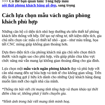
>>> Có thể bạn quan tâm:
Tổng hợp mẫu
nội thất phòng khách bằng gỗ đẹp
, sang trọng
Cách lựa chọn mẫu vách ngăn phòng
khách phù hợp
Những căn hộ có diện tích nhỏ hẹp thường ưu tiên thiết kế phòng
khách liên thông với bếp. Để tạo sự riêng tư, tiết kiệm diện tích, gia
chủ nên chọn các mẫu có thiết kế nhỏ - gọn - như màu trắng, họa
tiết CNC mỏng giúp không gian thoáng hơn.
Dựa theo diện tích của phòng khách mà gia chủ nên chọn thích
thước vách ngăn sao cho phù hợp, vừa giúp phân chia khu vực
chức năng mà vẫn mang lại không gian thoáng đãng cho gia đình.
Lựa chọn một
mẫu vách ngăn phòng khách
đẹp và phù hợp với
căn nhà mang đến sự hòa hợp và tinh tế cho không gian sống. Trên
đây là những gợi ý hữu ích dành cho những Quý khách hàng đang
muốn làm mới cho ngôi nhà của mình.
*Thông tin bài viết chỉ mang tính tổng hợp và tham khảo tại thời
điểm chia sẻ, không phải ý kiến chuyên gia.
*Hình ảnh trong bài viết mang tính minh hoạ.