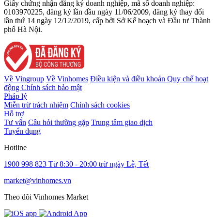
Giấy chứng nhận đăng ký doanh nghiệp, mã số doanh nghiệp:
0103970225, đăng ký lần đầu ngày 11/06/2009, đăng ký thay đổi
lần thứ 14 ngày 12/12/2019, cấp bởi Sở Kế hoạch và Đầu tư Thành
phố Hà Nội.
Về Vingroup
Về Vinhomes
Điều kiện và điều khoản
Quy chế hoạt
động
Chính sách bảo mật
Pháp lý
Miễn trừ trách nhiệm
Chính sách cookies
Hỗ trợ
Tư vấn
Câu hỏi thường gặp
Trung tâm giao dịch
Tuyển dụng
Hotline
1900 998 823
Từ 8:30 - 20:00 trừ ngày Lễ, Tết
market@vinhomes.vn
Theo dõi Vinhomes Market