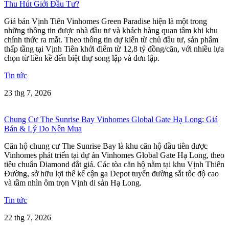
Thu Hút Giới Đầu Tư?
Giá bán Vịnh Tiên Vinhomes Green Paradise hiện là một trong
những thông tin được nhà đầu tư và khách hàng quan tâm khi khu
chính thức ra mắt. Theo thông tin dự kiến từ chủ đầu tư, sản phẩm
thấp tầng tại Vịnh Tiên khởi điểm từ 12,8 tỷ đồng/căn, với nhiều lựa
chọn từ liền kề đến biệt thự song lập và đơn lập.
Tin tức
23 thg 7, 2026
Chung Cư The Sunrise Bay Vinhomes Global Gate Hạ Long: Giá
Bán & Lý Do Nên Mua
Căn hộ chung cư The Sunrise Bay là khu căn hộ đầu tiên được
Vinhomes phát triển tại dự án Vinhomes Global Gate Hạ Long, theo
tiêu chuẩn Diamond đắt giá. Các tòa căn hộ nằm tại khu Vịnh Thiên
Đường, sở hữu lợi thế kế cận ga Depot tuyến đường sắt tốc độ cao
và tầm nhìn ôm trọn Vịnh di sản Hạ Long.
Tin tức
22 thg 7, 2026