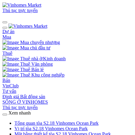
Thủ tục trực tuyến
Dự án
Mua
Mua chuyển nhượng
Mua chủ đầu tư
Thuê
Thuê nhà ở/Kinh doanh
Thuê Văn phòng
Thuê Bán lẻ
Thuê Khu công nghiệp
Bán
VinClub
Tư vấn
Định giá Bất động sản
SỐNG Ở VINHOMES
Thủ tục trực tuyến
Xem nhanh
Tổng quan tòa S2.18 Vinhomes Ocean Park
Vị trí tòa S2.18 Vinhomes Ocean Park
Mặt bằng thiết kế tòa S2.18 Vinhomes Ocean Park