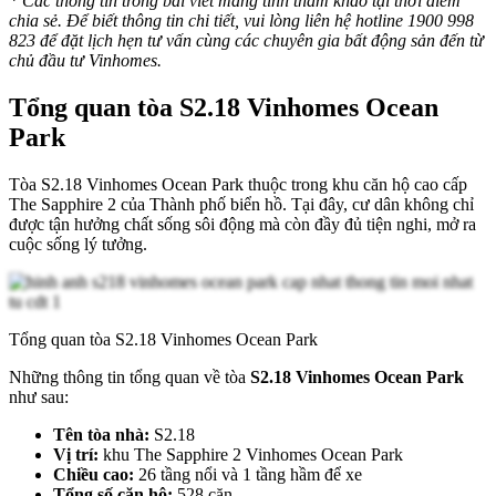
* Các thông tin trong bài viết mang tính tham khảo tại thời điểm
chia sẻ. Để biết thông tin chi tiết, vui lòng liên hệ hotline 1900 998
823 để đặt lịch hẹn tư vấn cùng các chuyên gia bất động sản đến từ
chủ đầu tư Vinhomes.
Tổng quan tòa S2.18 Vinhomes Ocean
Park
Tòa S2.18 Vinhomes Ocean Park thuộc trong khu căn hộ cao cấp
The Sapphire 2 của Thành phố biển hồ. Tại đây, cư dân không chỉ
được tận hưởng chất sống sôi động mà còn đầy đủ tiện nghi, mở ra
cuộc sống lý tưởng.
Tổng quan tòa S2.18 Vinhomes Ocean Park
Những thông tin tổng quan về tòa
S2.18 Vinhomes Ocean Park
như sau:
Tên tòa nhà:
S2.18
Vị trí:
khu The Sapphire 2 Vinhomes Ocean Park
Chiều cao:
26 tầng nổi và 1 tầng hầm để xe
Tổng số căn hộ:
528 căn