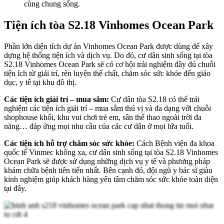
cùng chung sống.
Tiện ích tòa S2.18 Vinhomes Ocean Park
Phần lớn diện tích dự án Vinhomes Ocean Park được dùng để xây
dựng hệ thống tiện ích và dịch vụ. Do đó, cư dân sinh sống tại tòa
S2.18 Vinhomes Ocean Park sẽ có cơ hội trải nghiệm đầy đủ chuỗi
tiện ích từ giải trí, rèn luyện thể chất, chăm sóc sức khỏe đến giáo
dục, y tế tại khu đô thị.
Các tiện ích giải trí – mua sắm:
Cư dân tòa S2.18 có thể trải
nghiệm các tiện ích giải trí – mua sắm thú vị và đa dạng với chuỗi
shophouse khối, khu vui chơi trẻ em, sân thể thao ngoài trời đa
năng… đáp ứng mọi nhu cầu của các cư dân ở mọi lứa tuổi.
Các tiện ích hỗ trợ chăm sóc sức khỏe:
Cách Bệnh viện đa khoa
quốc tế Vinmec không xa, cư dân sinh sống tại tòa S2.18 Vinhomes
Ocean Park sẽ được sử dụng những dịch vụ y tế và phương pháp
khám chữa bệnh tiên tiến nhất. Bên cạnh đó, đội ngũ y bác sĩ giàu
kinh nghiệm giúp khách hàng yên tâm chăm sóc sức khỏe toàn diện
tại đây.