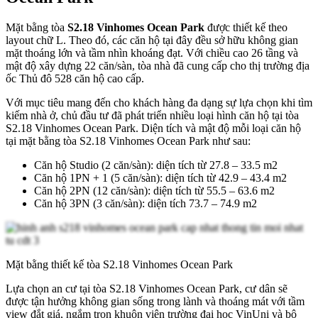
Mặt bằng tòa
S2.18 Vinhomes Ocean Park
được thiết kế theo
layout chữ L. Theo đó, các căn hộ tại đây đều sở hữu không gian
mặt thoáng lớn và tầm nhìn khoáng đạt. Với chiều cao 26 tầng và
mật độ xây dựng 22 căn/sàn, tòa nhà đã cung cấp cho thị trường địa
ốc Thủ đô 528 căn hộ cao cấp.
Với mục tiêu mang đến cho khách hàng đa dạng sự lựa chọn khi tìm
kiếm nhà ở, chủ đầu tư đã phát triển nhiều loại hình căn hộ tại tòa
S2.18 Vinhomes Ocean Park. Diện tích và mật độ mỗi loại căn hộ
tại mặt bằng tòa S2.18 Vinhomes Ocean Park như sau:
Căn hộ Studio (2 căn/sàn): diện tích từ 27.8 – 33.5 m2
Căn hộ 1PN + 1 (5 căn/sàn): diện tích từ 42.9 – 43.4 m2
Căn hộ 2PN (12 căn/sàn): diện tích từ 55.5 – 63.6 m2
Căn hộ 3PN (3 căn/sàn): diện tích 73.7 – 74.9 m2
Mặt bằng thiết kế tòa S2.18 Vinhomes Ocean Park
Lựa chọn an cư tại tòa S2.18 Vinhomes Ocean Park, cư dân sẽ
được tận hưởng không gian sống trong lành và thoáng mát với tầm
view đắt giá, ngắm trọn khuôn viên trường đại học VinUni và bộ