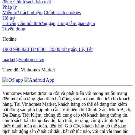
động
Chính sách bảo mật
Pháp lý
Miễn trừ trách nhiệm
Chính sách cookies
Hỗ trợ
Tư vấn
Câu hỏi thường gặp
Trung tâm giao dịch
Tuyển dụng
Hotline
1900 998 823
Từ 8:30 - 20:00 trừ ngày Lễ, Tết
market@vinhomes.vn
Theo dõi Vinhomes Market
Vinhomes Market được ra đời và phát triển với mong muốn mang
đến một nền tảng giao dịch bất động sản an toàn, tiện lợi cho khách
hàng. Tại Vinhomes Market, khách hàng có thể dễ dàng tìm kiếm
bất động sản phù hợp nhu cầu. Với tiêu chí Chính Xác, Minh Bạch,
Đa Dạng, Tiết Kiệm, chúng tôi cung cấp tới khách hàng thông tin,
chính sách bán hàng đầy đủ, kịp thời, rõ ràng, cùng với phương
thức thanh toán an toàn, tiện lợi. Giờ đây, khách hàng có thể giao
dịch bất động sản ở bất cứ đâu, bất cứ lúc nào, với chỉ vài thao tác