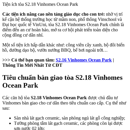
Tiện ích tòa S2.18 Vinhomes Ocean Park
Các tiện ích nâng cao nền tảng giáo dục cho con trẻ:
nhờ vị trí
kế cận hệ thống trường học từ mầm non, phổ thông Vinschool và
Đại học quốc tế VinUni, tòa S2.18 Vinhomes Ocean Park chính là
điểm đến an cư hoàn hảo, mở ra cơ hội phát triển toàn diện cho
cộng đồng cư dân nhí.
Một số tiện ích hấp dẫn khác như: công viên cây xanh, bộ đôi biển
hồ, đường dạo bộ, vườn nướng BBQ, bể bơi ngoài trời…
>>> Có thể bạn quan tâm:
S2.16 Vinhomes Ocean Park
|
Thông Tin Mới Nhất Từ CĐT
Tiêu chuẩn bàn giao tòa S2.18 Vinhomes
Ocean Park
Các căn hộ tòa
S2.18 Vinhomes Ocean Park
được chủ đầu tư
Vinhomes bàn giao cho cư dân theo tiêu chuẩn cao cấp. Cụ thể như
sau:
Sàn nhà lát gạch ceramic, sàn phòng ngủ lát gỗ công nghiệp;
Tường phòng tắm lát gạch ceramic, các phòng còn lại được
sơn nước 02 lớp;