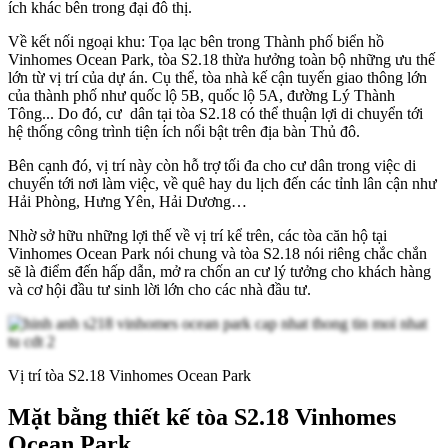
ích khác bên trong đại đô thị.
Về kết nối ngoại khu: Tọa lạc bên trong Thành phố biển hồ
Vinhomes Ocean Park, tòa S2.18 thừa hưởng toàn bộ những ưu thế
lớn từ vị trí của dự án. Cụ thể, tòa nhà kế cận tuyến giao thông lớn
của thành phố như quốc lộ 5B, quốc lộ 5A, đường Lý Thành
Tông... Do đó, cư dân tại tòa S2.18 có thể thuận lợi di chuyển tới
hệ thống công trình tiện ích nổi bật trên địa bàn Thủ đô.
Bên cạnh đó, vị trí này còn hỗ trợ tối đa cho cư dân trong việc di
chuyển tới nơi làm việc, về quê hay du lịch đến các tỉnh lân cận như
Hải Phòng, Hưng Yên, Hải Dương…
Nhờ sở hữu những lợi thế về vị trí kể trên, các tòa căn hộ tại
Vinhomes Ocean Park nói chung và tòa S2.18 nói riêng chắc chắn
sẽ là điểm đến hấp dẫn, mở ra chốn an cư lý tưởng cho khách hàng
và cơ hội đầu tư sinh lời lớn cho các nhà đầu tư.
Vị trí tòa S2.18 Vinhomes Ocean Park
Mặt bằng thiết kế tòa S2.18 Vinhomes
Ocean Park