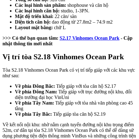
Các loại hình sản phẩm:
shophouse và căn hộ
Các loại hình căn hộ:
studio, 1-3PN.
Mật độ triển khai:
22 căn/ sàn
Diện tích căn hộ:
dao động từ 27.8m2 – 74.9 m2
Layout mặt bằng:
chữ L
>>> Có thể bạn quan tâm:
S2.17 Vinhomes Ocean Park
- Cập
nhật thông tin mới nhất
Vị trí tòa S2.18 Vinhomes Ocean Park
Tòa S2.18 Vinhomes Ocean Park có vị trí tiếp giáp với các khu vực
như sau:
Về phía Đông Bắc:
Tiếp giáp với tòa căn hộ S2.17
Về phía Đông Nam:
Tiếp giáp với trục đường nội khu, đối
diện trường đại học VinUni
Về phía Tây Nam:
Tiếp giáp với tòa nhà văn phòng cao 45
tầng
Về phía Tây Bắc:
Tiếp giáp tòa căn hộ S2.19
Về kết nối nội khu: nhờ nằm cạnh tuyến đường nội khu trọng điểm
52m, cư dân tại tòa S2.18 Vinhomes Ocean Park có thể dễ dàng sử
dụng phương tiện điện thông minh VinBus và những công trình tiện