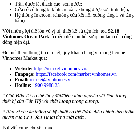
Trần được lát thạch cao, sơn nước;
Cửa sổ có trang bị kính an toàn, khung được sơn tĩnh điện;
Hệ thống Intercom (chuông cửa kết nối xuống tầng 1 và tầng
hầm)
Với những lợi thế lớn về vị trí, thiết kế và tiện ích, tòa
S2.18
Vinhomes Ocean Park
là điểm đến thu hút sự quan tâm của cộng
đồng hiện đại.
Để biết thêm thông tin chi tiết, quý khách hàng vui lòng liên hệ
Vinhomes Market qua:
Website:
https://market.vinhomes.vn/
Fanpage:
https://facebook.com/market.vinhomes.vn
Email:
market@vinhomes.vn
Hotline:
1900 9988 23
* Chủ Đầu Tư có thể thay đổi/điều chỉnh nguyên vật liệu, trang
thiết bị của Căn Hộ với chất lượng tương đương.
* Bản vẽ và các thông số kỹ thuật có thể được điều chỉnh theo thẩm
quyền của Chủ Đầu Tư tại từng thời điểm.
Bài viết cùng chuyên mục