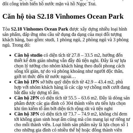
đôi công trình biển hồ nước mặn và hồ Ngọc Trai.
Căn hộ tòa S2.18 Vinhomes Ocean Park
Tòa
S2.18 Vinhomes Ocean Park
được xây dựng nhiều loại hình
sản phẩm, đáp ứng nhu cầu sử dụng đa dạng của mọi đối tượng
khách hàng, bao gồm: studi, 1 phòng ngủ, 2 phòng ngủ và 3 phòng
ngủ. Trong đó:
Căn hộ studio
có diện tích từ 27.8 – 33.5 m2, hướng đến
thiết kế đơn giản nhưng vẫn đầy đủ tiện nghi. Đây là sự lựa
chọn lý tưởng cho nhóm khách hàng theo đuổi phong cách
sống tối giản, tự do và phóng khoáng như người độc thân,
giới tri thức đến từ nước ngoài…
Căn hộ 1PN
sở hữu quỹ diện tích từ 42.9 – 43.4 m2, phù
hợp với nhóm khách hàng là các cặp vợ chồng mới cưới đang
bắt đầu xây dựng tổ ấm.
Căn hộ 2PN
có diện tích từ 55.5 – 63.6 m2. Đây là dòng sản
phẩm được các gia đình có 304 thành viên ưu tiên lựa chọn
khi tìm kiếm tổ ấm bởi diện tích rộng rãi và tiện nghi
Căn hộ 3PN
có diện tích từ 73.7 – 74.9 m2, không chỉ đem
tới không gian sinh hoạt ấm cúng mà còn mang lại sự riêng tư
cho mỗi thành viên. Loại hình sản phẩm này là lựa chọn số 1
cho những gia đình có nhiều thế hệ hoặc đông thành viên