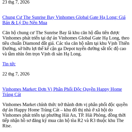
23 thg 7, 2026
Chung Cư The Sunrise Bay Vinhomes Global Gate Hạ Long: Giá
Bán & Lý Do Nên Mua
Căn hộ chung cư The Sunrise Bay là khu căn hộ đầu tiên được
Vinhomes phát triển tại dự án Vinhomes Global Gate Hạ Long, theo
tiêu chuẩn Diamond đắt giá. Các tòa căn hộ nằm tại khu Vịnh Thiên
Đường, sở hữu lợi thế kế cận ga Depot tuyến đường sắt tốc độ cao
và tầm nhìn ôm trọn Vịnh di sản Hạ Long.
Tin tức
22 thg 7, 2026
Vinhomes Market: Đơn Vị Phân Phối Độc Quyền Happy Home
Tràng Cát
Vinhomes Market chính thức trở thành đơn vị phân phối độc quyền
dự án Happy Home Tràng Cát – khu đô thị nhà ở xã hội do
Vinhomes phát triển tại phường Hải An, TP. Hải Phòng, đồng thời
tiếp nhận hồ sơ đăng ký mua căn hộ tòa R2 và R3 thuộc khu The
Rise.