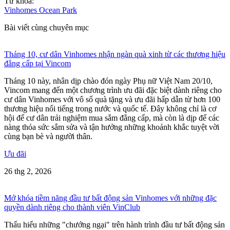
Từ khoá:
Vinhomes Ocean Park
Bài viết cùng chuyên mục
Tháng 10, cư dân Vinhomes nhận ngàn quà xinh từ các thương hiệu
đẳng cấp tại Vincom
Tháng 10 này, nhân dịp chào đón ngày Phụ nữ Việt Nam 20/10,
Vincom mang đến một chương trình ưu đãi đặc biệt dành riêng cho
cư dân Vinhomes với vô số quà tặng và ưu đãi hấp dẫn từ hơn 100
thương hiệu nổi tiếng trong nước và quốc tế. Đây không chỉ là cơ
hội để cư dân trải nghiệm mua sắm đẳng cấp, mà còn là dịp để các
nàng thỏa sức sắm sửa và tận hưởng những khoảnh khắc tuyệt vời
cùng bạn bè và người thân.
Ưu đãi
26 thg 2, 2026
Mở khóa tiềm năng đầu tư bất động sản Vinhomes với những đặc
quyền dành riêng cho thành viên VinClub
Thấu hiểu những "chướng ngại" trên hành trình đầu tư bất động sản