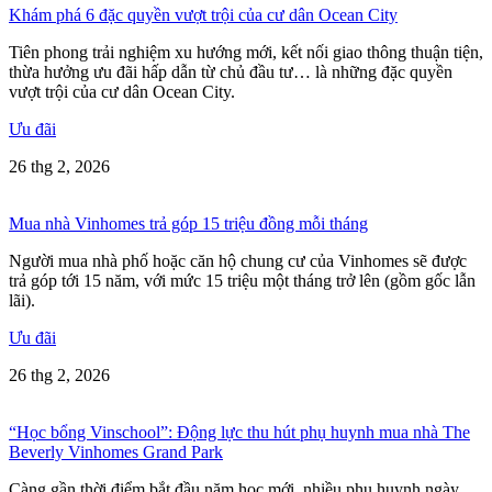
Khám phá 6 đặc quyền vượt trội của cư dân Ocean City
Tiên phong trải nghiệm xu hướng mới, kết nối giao thông thuận tiện,
thừa hưởng ưu đãi hấp dẫn từ chủ đầu tư… là những đặc quyền
vượt trội của cư dân Ocean City.
Ưu đãi
26 thg 2, 2026
Mua nhà Vinhomes trả góp 15 triệu đồng mỗi tháng
Người mua nhà phố hoặc căn hộ chung cư của Vinhomes sẽ được
trả góp tới 15 năm, với mức 15 triệu một tháng trở lên (gồm gốc lẫn
lãi).
Ưu đãi
26 thg 2, 2026
“Học bổng Vinschool”: Động lực thu hút phụ huynh mua nhà The
Beverly Vinhomes Grand Park
Càng gần thời điểm bắt đầu năm học mới, nhiều phụ huynh ngày