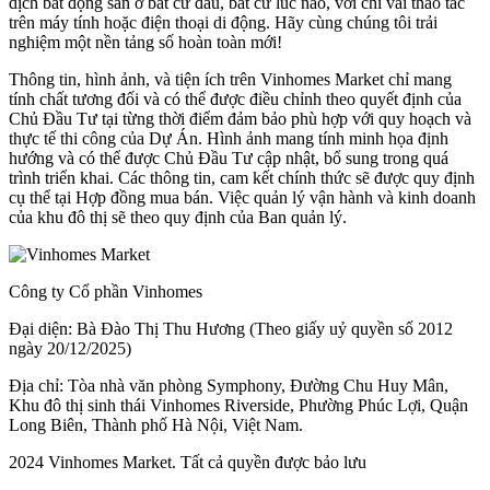
dịch bất động sản ở bất cứ đâu, bất cứ lúc nào, với chỉ vài thao tác
trên máy tính hoặc điện thoại di động. Hãy cùng chúng tôi trải
nghiệm một nền tảng số hoàn toàn mới!
Thông tin, hình ảnh, và tiện ích trên Vinhomes Market chỉ mang
tính chất tương đối và có thể được điều chỉnh theo quyết định của
Chủ Đầu Tư tại từng thời điểm đảm bảo phù hợp với quy hoạch và
thực tế thi công của Dự Án. Hình ảnh mang tính minh họa định
hướng và có thể được Chủ Đầu Tư cập nhật, bổ sung trong quá
trình triển khai. Các thông tin, cam kết chính thức sẽ được quy định
cụ thể tại Hợp đồng mua bán. Việc quản lý vận hành và kinh doanh
của khu đô thị sẽ theo quy định của Ban quản lý.
Công ty Cổ phần Vinhomes
Đại diện: Bà Đào Thị Thu Hương (Theo giấy uỷ quyền số 2012
ngày 20/12/2025)
Địa chỉ: Tòa nhà văn phòng Symphony, Đường Chu Huy Mân,
Khu đô thị sinh thái Vinhomes Riverside, Phường Phúc Lợi, Quận
Long Biên, Thành phố Hà Nội, Việt Nam.
2024 Vinhomes Market. Tất cả quyền được bảo lưu