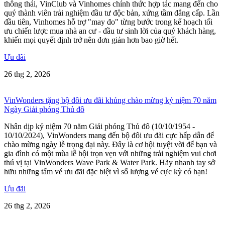
thông thái, VinClub và Vinhomes chính thức hợp tác mang đến cho
quý thành viên trải nghiệm đầu tư độc bản, xứng tầm đẳng cấp. Lần
đầu tiên, Vinhomes hỗ trợ "may đo" từng bước trong kế hoạch tối
ưu chiến lược mua nhà an cư - đầu tư sinh lời của quý khách hàng,
khiến mọi quyết định trở nên đơn giản hơn bao giờ hết.
Ưu đãi
26 thg 2, 2026
VinWonders tặng bộ đôi ưu đãi khủng chào mừng kỷ niệm 70 năm
Ngày Giải phóng Thủ đô
Nhân dịp kỷ niệm 70 năm Giải phóng Thủ đô (10/10/1954 -
10/10/2024), VinWonders mang đến bộ đôi ưu đãi cực hấp dẫn để
chào mừng ngày lễ trọng đại này. Đây là cơ hội tuyệt vời để bạn và
gia đình có một mùa lễ hội trọn vẹn với những trải nghiệm vui chơi
thú vị tại VinWonders Wave Park & Water Park. Hãy nhanh tay sở
hữu những tấm vé ưu đãi đặc biệt vì số lượng vé cực kỳ có hạn!
Ưu đãi
26 thg 2, 2026