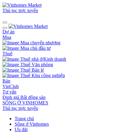
Thủ tục trực tuyến
Dự án
Mua
Mua chuyển nhượng
Mua chủ đầu tư
Thuê
Thuê nhà ở/Kinh doanh
Thuê Văn phòng
Thuê Bán lẻ
Thuê Khu công nghiệp
Bán
VinClub
Tư vấn
Định giá Bất động sản
SỐNG Ở VINHOMES
Thủ tục trực tuyến
Trang chủ
Sống ở Vinhomes
Ưu đãi