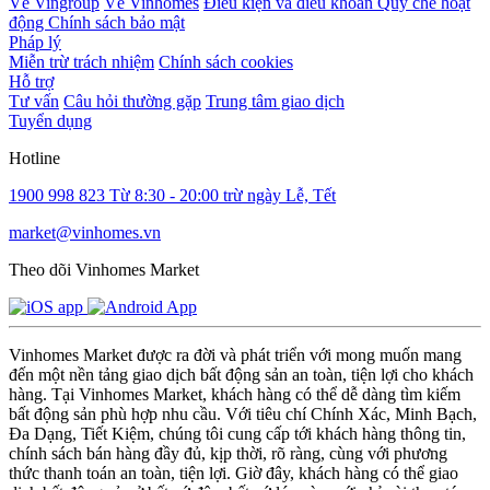
Về Vingroup
Về Vinhomes
Điều kiện và điều khoản
Quy chế hoạt
động
Chính sách bảo mật
Pháp lý
Miễn trừ trách nhiệm
Chính sách cookies
Hỗ trợ
Tư vấn
Câu hỏi thường gặp
Trung tâm giao dịch
Tuyển dụng
Hotline
1900 998 823
Từ 8:30 - 20:00 trừ ngày Lễ, Tết
market@vinhomes.vn
Theo dõi Vinhomes Market
Vinhomes Market được ra đời và phát triển với mong muốn mang
đến một nền tảng giao dịch bất động sản an toàn, tiện lợi cho khách
hàng. Tại Vinhomes Market, khách hàng có thể dễ dàng tìm kiếm
bất động sản phù hợp nhu cầu. Với tiêu chí Chính Xác, Minh Bạch,
Đa Dạng, Tiết Kiệm, chúng tôi cung cấp tới khách hàng thông tin,
chính sách bán hàng đầy đủ, kịp thời, rõ ràng, cùng với phương
thức thanh toán an toàn, tiện lợi. Giờ đây, khách hàng có thể giao