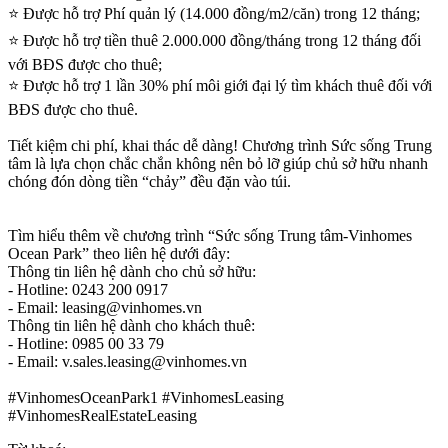
⭐ Được hỗ trợ Phí quản lý (14.000 đồng/m2/căn) trong 12 tháng;
⭐ Được hỗ trợ tiền thuê 2.000.000 đồng/tháng trong 12 tháng đối
với BĐS được cho thuê;
⭐ Được hỗ trợ 1 lần 30% phí môi giới đại lý tìm khách thuê đối với
BĐS được cho thuê.
Tiết kiệm chi phí, khai thác dễ dàng! Chương trình Sức sống Trung
tâm là lựa chọn chắc chắn không nên bỏ lỡ giúp chủ sở hữu nhanh
chóng đón dòng tiền “chảy” đều đặn vào túi.
Tìm hiểu thêm về chương trình “Sức sống Trung tâm-Vinhomes
Ocean Park” theo liên hệ dưới đây:
Thông tin liên hệ dành cho chủ sở hữu:
- Hotline: 0243 200 0917
- Email:
leasing@vinhomes.vn
Thông tin liên hệ dành cho khách thuê:
- Hotline: 0985 00 33 79
- Email:
v.sales.leasing@vinhomes.vn
#VinhomesOceanPark1 #VinhomesLeasing
#VinhomesRealEstateLeasing