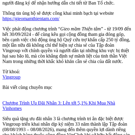
người đăng ký để nhận hướng dẫn chi tiết từ Ban Tổ chức.
Thông tin ủng hộ sẽ được công khai minh bạch tại website
https://gieomamthientam.com/
Việc phát động chương trình “
Gieo mầm Thiện tâm
” - từ 19/09 đến
hết 30/09/2024 - để cùng kêu gọi cộng đồng tham gia đóng góp,
bên cạnh việc chủ động ủng hộ Quỹ cứu trợ khẩn cấp 250 tỷ đồng,
một lần nữa đã không chỉ thể hiện sự chia sẻ của Tập đoàn
Vingroup với chính quyền và người dân tại những khu vực bị thiệt
hại sau bão lũ, mà còn khẳng định sự mãnh liệt của tinh thần Việt
Nam trong những thời khắc khó khăn cần sẻ chia của đất nước.
Từ khoá:
Vingroup
Bài viết cùng chuyên mục
Chương Trình Ưu Đãi Nhân 3: Lên tới 5,1% Khi Mua Nhà
Vinhomes
Siêu quà tặng ưu đãi nhân 3 là chương trình tri ân đặc biệt được
Vingroup triển khai nhân dịp kỷ niệm 33 năm thành lập Tập đoàn
(08/08/1993 – 08/08/2026), mang đến thêm quyền lợi dành riêng
cho khách hàng thuộc cộng đồng VinClub khi sở hữu bất động sản