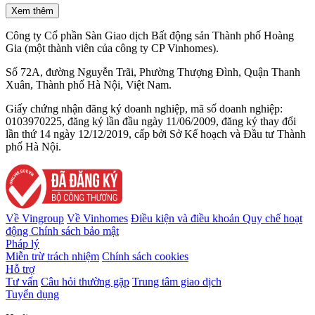
Xem thêm
Công ty Cổ phần Sàn Giao dịch Bất động sản Thành phố Hoàng
Gia (một thành viên của công ty CP Vinhomes).
Số 72A, đường Nguyễn Trãi, Phường Thượng Đình, Quận Thanh
Xuân, Thành phố Hà Nội, Việt Nam.
Giấy chứng nhận đăng ký doanh nghiệp, mã số doanh nghiệp:
0103970225, đăng ký lần đầu ngày 11/06/2009, đăng ký thay đổi
lần thứ 14 ngày 12/12/2019, cấp bởi Sở Kế hoạch và Đầu tư Thành
phố Hà Nội.
Về Vingroup
Về Vinhomes
Điều kiện và điều khoản
Quy chế hoạt
động
Chính sách bảo mật
Pháp lý
Miễn trừ trách nhiệm
Chính sách cookies
Hỗ trợ
Tư vấn
Câu hỏi thường gặp
Trung tâm giao dịch
Tuyển dụng