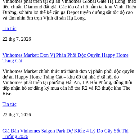
Vinhomes phát triển tại dự án Vinhomes Global Gate Hạ Long, theo
tiêu chuẩn Diamond đắt giá. Các tòa căn hộ nằm tại khu Vịnh Thiên
Đường, sở hữu lợi thế kế cận ga Depot tuyến đường sắt tốc độ cao
và tầm nhìn ôm trọn Vịnh di sản Hạ Long.
Tin tức
22 thg 7, 2026
Vinhomes Market: Đơn Vị Phân Phối Độc Quyền Happy Home
Tràng Cát
Vinhomes Market chính thức trở thành đơn vị phân phối độc quyền
dự án Happy Home Tràng Cát – khu đô thị nhà ở xã hội do
Vinhomes phát triển tại phường Hải An, TP. Hải Phòng, đồng thời
tiếp nhận hồ sơ đăng ký mua căn hộ tòa R2 và R3 thuộc khu The
Rise.
Tin tức
22 thg 7, 2026
Giá Bán Vinhomes Saigon Park Dự Kiến: 4 Lý Do Gây Sốt Thị
Trường 2026