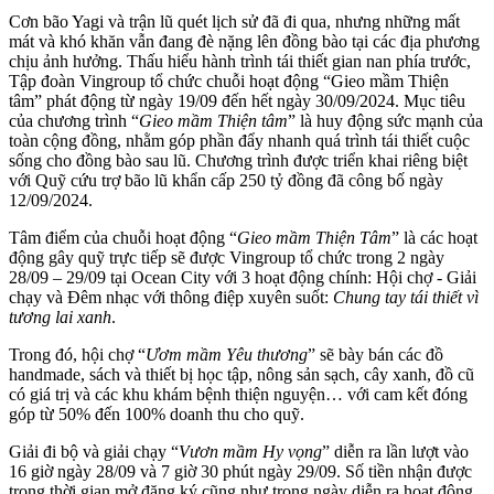
Cơn bão Yagi và trận lũ quét lịch sử đã đi qua, nhưng những mất
mát và khó khăn vẫn đang đè nặng lên đồng bào tại các địa phương
chịu ảnh hưởng. Thấu hiểu hành trình tái thiết gian nan phía trước,
Tập đoàn Vingroup tổ chức chuỗi hoạt động “Gieo mầm Thiện
tâm” phát động từ ngày 19/09 đến hết ngày 30/09/2024. Mục tiêu
của chương trình “
Gieo mầm Thiện tâm
” là huy động sức mạnh của
toàn cộng đồng, nhằm góp phần đẩy nhanh quá trình tái thiết cuộc
sống cho đồng bào sau lũ. Chương trình được triển khai riêng biệt
với Quỹ cứu trợ bão lũ khẩn cấp 250 tỷ đồng đã công bố ngày
12/09/2024.
Tâm điểm của chuỗi hoạt động “
Gieo mầm Thiện Tâm
” là các hoạt
động gây quỹ trực tiếp sẽ được Vingroup tổ chức trong 2 ngày
28/09 – 29/09 tại Ocean City với 3 hoạt động chính: Hội chợ - Giải
chạy và Đêm nhạc với thông điệp xuyên suốt:
Chung tay tái thiết vì
tương lai xanh
.
Trong đó, hội chợ “
Ươm mầm Yêu thương
” sẽ bày bán các đồ
handmade, sách và thiết bị học tập, nông sản sạch, cây xanh, đồ cũ
có giá trị và các khu khám bệnh thiện nguyện… với cam kết đóng
góp từ 50% đến 100% doanh thu cho quỹ.
Giải đi bộ và giải chạy “
Vươn mầm Hy vọng
” diễn ra lần lượt vào
16 giờ ngày 28/09 và 7 giờ 30 phút ngày 29/09. Số tiền nhận được
trong thời gian mở đăng ký cũng như trong ngày diễn ra hoạt động