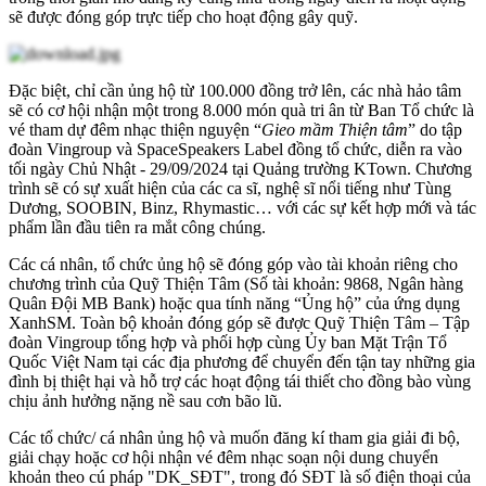
sẽ được đóng góp trực tiếp cho hoạt động gây quỹ.
Đặc biệt, chỉ cần ủng hộ từ 100.000 đồng trở lên, các nhà hảo tâm
sẽ có cơ hội nhận một trong 8.000 món quà tri ân từ Ban Tổ chức là
vé tham dự đêm nhạc thiện nguyện “
Gieo mầm Thiện tâm
” do tập
đoàn Vingroup và SpaceSpeakers Label đồng tổ chức, diễn ra vào
tối ngày Chủ Nhật - 29/09/2024 tại Quảng trường KTown. Chương
trình sẽ có sự xuất hiện của các ca sĩ, nghệ sĩ nổi tiếng như Tùng
Dương, SOOBIN, Binz, Rhymastic… với các sự kết hợp mới và tác
phẩm lần đầu tiên ra mắt công chúng.
Các cá nhân, tổ chức ủng hộ sẽ đóng góp vào tài khoản riêng cho
chương trình của Quỹ Thiện Tâm (Số tài khoản: 9868, Ngân hàng
Quân Đội MB Bank) hoặc qua tính năng “Ủng hộ” của ứng dụng
XanhSM. Toàn bộ khoản đóng góp sẽ được Quỹ Thiện Tâm – Tập
đoàn Vingroup tổng hợp và phối hợp cùng Ủy ban Mặt Trận Tổ
Quốc Việt Nam tại các địa phương để chuyển đến tận tay những gia
đình bị thiệt hại và hỗ trợ các hoạt động tái thiết cho đồng bào vùng
chịu ảnh hưởng nặng nề sau cơn bão lũ.
Các tổ chức/ cá nhân ủng hộ và muốn đăng kí tham gia giải đi bộ,
giải chạy hoặc cơ hội nhận vé đêm nhạc soạn nội dung chuyển
khoản theo cú pháp "DK_SĐT", trong đó SĐT là số điện thoại của