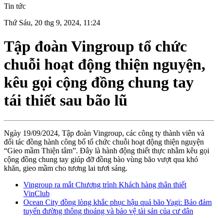
Tin tức
Thứ Sáu, 20 thg 9, 2024, 11:24
Tập đoàn Vingroup tổ chức
chuỗi hoạt động thiện nguyện,
kêu gọi cộng đồng chung tay
tái thiết sau bão lũ
Ngày 19/09/2024, Tập đoàn Vingroup, các công ty thành viên và
đối tác đồng hành công bố tổ chức chuỗi hoạt động thiện nguyện
“Gieo mầm Thiện tâm”. Đây là hành động thiết thực nhằm kêu gọi
cộng đồng chung tay giúp đỡ đồng bào vùng bão vượt qua khó
khăn, gieo mầm cho tương lai tươi sáng.
Vingroup ra mắt Chương trình Khách hàng thân thiết
VinClub
Ocean City đồng lòng khắc phục hậu quả bão Yagi: Bảo đảm
tuyến đường thông thoáng và bảo vệ tài sản của cư dân