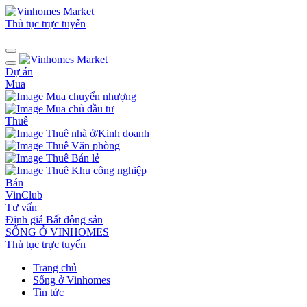
Thủ tục trực tuyến
Dự án
Mua
Mua chuyển nhượng
Mua chủ đầu tư
Thuê
Thuê nhà ở/Kinh doanh
Thuê Văn phòng
Thuê Bán lẻ
Thuê Khu công nghiệp
Bán
VinClub
Tư vấn
Định giá Bất động sản
SỐNG Ở VINHOMES
Thủ tục trực tuyến
Trang chủ
Sống ở Vinhomes
Tin tức