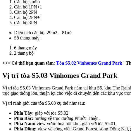
Căn hộ studio
Căn hộ 1PN+1
Căn hộ 2PN
Căn hộ 2PN+1
Căn hộ 3PN
Diện tích căn hộ: 29m2 – 81m2
Số thang máy:
6 thang máy
2 thang bộ
>>> Có thể bạn quan tâm:
Tòa S5.02 Vinhomes Grand Park
| Th
Vị trí tòa S5.03 Vinhomes Grand Park
Vị trí tòa S5.03 Vinhomes Grand Park nằm tại khu S5, khu The Rainb
trục giao thông lớn, thuận lợi cho việc di chuyển đến các khu vực t
Vị trí ranh giới của tòa S5.03 cụ thể như sau:
Phía Tây:
giáp với tòa S5.02.
Phía Bắc:
hướng về trục đường Phước Thiện.
Phía Nam:
view vườn hoa nội khu, giáp với tòa S5.01.
Phía Đông:
view về công viên Grand Forest, sông Đồng Nai, 