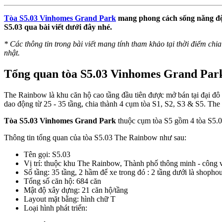
Tòa S5.03 Vinhomes Grand Park
mang phong cách sống năng độn
S5.03 qua bài viết dưới đây nhé.
* Các thông tin trong bài viết mang tính tham khảo tại thời điểm chia
nhật.
Tổng quan tòa S5.03 Vinhomes Grand Par
The Rainbow là khu căn hộ cao tầng đầu tiên được mở bán tại đại đô
dao động từ 25 - 35 tầng, chia thành 4 cụm tòa S1, S2, S3 & S5. Th
Tòa S5.03 Vinhomes Grand Park
thuộc cụm tòa S5 gồm 4 tòa S5.01
Thông tin tổng quan của tòa S5.03 The Rainbow như sau:
Tên gọi: S5.03
Vị trí: thuộc khu The Rainbow, Thành phố thông minh - công
Số tầng: 35 tầng, 2 hầm để xe trong đó : 2 tầng dưới là shoph
Tổng số căn hộ: 684 căn
Mật độ xây dựng: 21 căn hộ/tầng
Layout mặt bằng: hình chữ T
Loại hình phát triển: