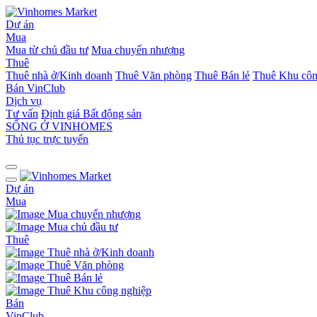
Dự án
Mua
Mua từ chủ đầu tư
Mua chuyển nhượng
Thuê
Thuê nhà ở/Kinh doanh
Thuê Văn phòng
Thuê Bán lẻ
Thuê Khu côn
Bán
VinClub
Dịch vụ
Tư vấn
Định giá Bất động sản
SỐNG Ở VINHOMES
Thủ tục trực tuyến
Dự án
Mua
Mua chuyển nhượng
Mua chủ đầu tư
Thuê
Thuê nhà ở/Kinh doanh
Thuê Văn phòng
Thuê Bán lẻ
Thuê Khu công nghiệp
Bán
VinClub