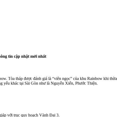
ông tin cập nhật mới nhất
ow. Tòa tháp được đánh giá là “viên ngọc” của khu Rainbow khi thừa h
rọng yếu khác tại Sài Gòn như là Nguyễn Xiển, Phước Thiện.
giáp với trục quy hoạch Vành Đai 3.