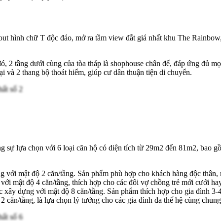
yout hình chữ T độc đáo, mở ra tầm view đắt giá nhất khu The Rainbow,
ó, 2 tầng dưới cùng của tòa tháp là shophouse chân đế, đáp ứng đủ mọi
ại và 2 thang bộ thoát hiểm, giúp cư dân thuận tiện di chuyển.
 sự lựa chọn với 6 loại căn hộ có diện tích từ 29m2 đến 81m2, bao
 với mật độ 2 căn/tầng. Sản phẩm phù hợp cho khách hàng độc thân, 
i mật độ 4 căn/tầng, thích hợp cho các đôi vợ chồng trẻ mới cưới hay 
 xây dựng với mật độ 8 căn/tầng. Sản phẩm thích hợp cho gia đình 3-4
 căn/tầng, là lựa chọn lý tưởng cho các gia đình đa thế hệ cùng chung