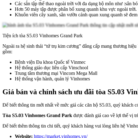
Các sân tập thể thao ngoài trời với đa dạng bộ môn như :sân b
Hơn 50 máy tập được phân bổ xung quanh khu vực ngoài trời.
Khuôn viên cây xanh, sân vườn cảnh quan xung quanh sẽ đem l
Tiện ích tòa S5.03 Vinhomes Grand Park
Ngoài ra hệ sinh thái “tứ trụ kim cương” đẳng cấp mang thương hiệu V
gồm:
Bệnh viện Đa khoa Quốc tế Vinmec
Hệ thống giáo dục liên cấp Vinschool
Trung tâm thương mại Vincom Mega Mall
Hệ thống vận hành, quản lý Vinhomes
Giá bán và chính sách ưu đãi tòa S5.03 V
Để biết thông tin mới nhất về mức giá các căn hộ S5.03, quý khách có 
Tòa S5.03 Vinhomes Grand Park
được đánh giá cao về lợi thế vị t
Để biết thêm thông tin chi tiết, quý khách hàng vui lòng liên hệ Vin
Website:
https://market.vinhomes.vn/