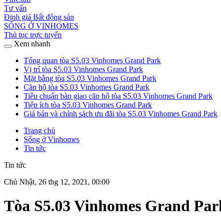
Tư vấn
Định giá Bất động sản
SỐNG Ở VINHOMES
Thủ tục trực tuyến
Xem nhanh
Tổng quan tòa S5.03 Vinhomes Grand Park
Vị trí tòa S5.03 Vinhomes Grand Park
Mặt bằng tòa S5.03 Vinhomes Grand Park
Căn hộ tòa S5.03 Vinhomes Grand Park
Tiêu chuẩn bàn giao căn hộ tòa S5.03 Vinhomes Grand Park
Tiện ích tòa S5.03 Vinhomes Grand Park
Giá bán và chính sách ưu đãi tòa S5.03 Vinhomes Grand Park
Trang chủ
Sống ở Vinhomes
Tin tức
Tin tức
Chủ Nhật, 26 thg 12, 2021, 00:00
Tòa S5.03 Vinhomes Grand Park