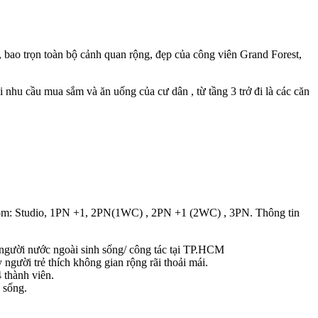
 bao trọn toàn bộ cảnh quan rộng, đẹp của công viên Grand Forest,
 nhu cầu mua sắm và ăn uống của cư dân , từ tầng 3 trở đi là các căn
 gồm: Studio, 1PN +1, 2PN(1WC) , 2PN +1 (2WC) , 3PN. Thông tin
người nước ngoài sinh sống/ công tác tại TP.HCM
người trẻ thích không gian rộng rãi thoải mái.
 thành viên.
 sống.