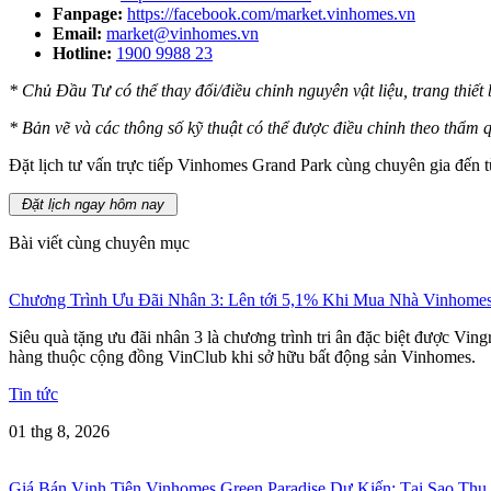
Fanpage:
https://facebook.com/market.vinhomes.vn
Email:
market@vinhomes.vn
Hotline:
1900 9988 23
* Chủ Đầu Tư có thể thay đổi/điều chỉnh nguyên vật liệu, trang thiế
* Bản vẽ và các thông số kỹ thuật có thể được điều chỉnh theo thẩm
Đặt lịch tư vấn trực tiếp Vinhomes Grand Park cùng chuyên gia đến 
Đặt lịch ngay hôm nay
Bài viết cùng chuyên mục
Chương Trình Ưu Đãi Nhân 3: Lên tới 5,1% Khi Mua Nhà Vinhome
Siêu quà tặng ưu đãi nhân 3 là chương trình tri ân đặc biệt được Vi
hàng thuộc cộng đồng VinClub khi sở hữu bất động sản Vinhomes.
Tin tức
01 thg 8, 2026
Giá Bán Vịnh Tiên Vinhomes Green Paradise Dự Kiến: Tại Sao Thu