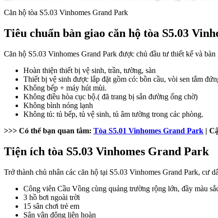
Căn hộ tòa S5.03 Vinhomes Grand Park
Tiêu chuẩn bàn giao căn hộ tòa S5.03 Vi
Căn hộ S5.03 Vinhomes Grand Park được chủ đầu tư thiết kế và bàn g
Hoàn thiện thiết bị vệ sinh, trần, tường, sàn
Thiết bị vệ sinh được lắp đặt gồm có: bồn cầu, vòi sen tắm đứn
Không bếp + máy hút mùi.
Không điều hòa cục bộ.( đã trang bị sẵn đường ống chờ)
Không bình nóng lạnh
Không tủ: tủ bếp, tủ vệ sinh, tủ âm tường trong các phòng.
>>> Có thể bạn quan tâm:
Tòa S5.01 Vinhomes Grand Park
| Cậ
Tiện ích tòa S5.03 Vinhomes Grand Park
Trở thành chủ nhân các căn hộ tại S5.03 Vinhomes Grand Park, cư dâ
Công viên Cầu Vồng cùng quảng trường rộng lớn, đầy màu sắc 
3 hồ bơi ngoài trời
15 sân chơi trẻ em
Sân vận động liên hoàn