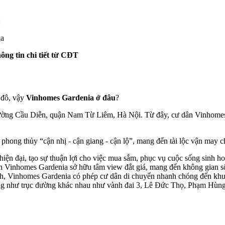
ia
ông tin chi tiết từ CĐT
 đô, vậy
Vinhomes Gardenia ở đâu
?
ng Cầu Diễn, quận Nam Từ Liêm, Hà Nội. Từ đây, cư dân Vinhomes Ga
 phong thủy “cận nhị - cận giang - cận lộ”, mang đến tài lộc vận may 
hiện đại, tạo sự thuận lợi cho việc mua sắm, phục vụ cuộc sống sinh h
n Vinhomes Gardenia sở hữu tâm view đắt giá, mang đến không gian 
Vinhomes Gardenia có phép cư dân di chuyển nhanh chóng đến khu t
 cũng như trục đường khác nhau như vành đai 3, Lê Đức Thọ, Phạm H