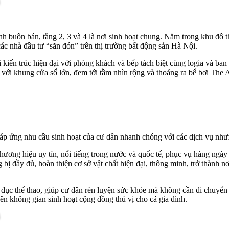
h buôn bán, tầng 2, 3 và 4 là nơi sinh hoạt chung. Nằm trong khu đô t
ác nhà đầu tư “săn đón” trên thị trường bất động sản Hà Nội.
 kiến trúc hiện đại với phòng khách và bếp tách biệt cùng logia và ban
 với khung cửa sổ lớn, đem tới tầm nhìn rộng và thoáng ra bể bơi The 
đáp ứng nhu cầu sinh hoạt của cư dân nhanh chóng với các dịch vụ như
hương hiệu uy tín, nổi tiếng trong nước và quốc tế, phục vụ hàng ngày 
ị đầy đủ, hoàn thiện cơ sở vật chất hiện đại, thông minh, trở thành n
 dục thể thao, giúp cư dân rèn luyện sức khỏe mà không cần di chuyể
n không gian sinh hoạt cộng đồng thú vị cho cả gia đình.