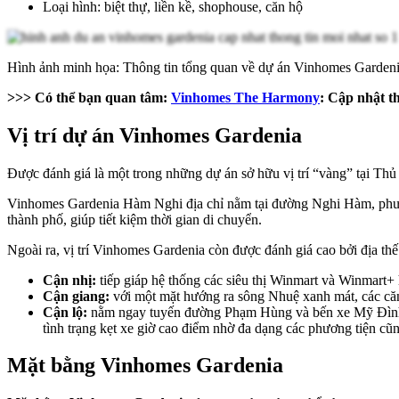
Loại hình: biệt thự, liền kề, shophouse, căn hộ
Hình ảnh minh họa: Thông tin tổng quan về dự án Vinhomes Garden
>>> Có thể bạn quan tâm:
Vinhomes The Harmony
: Cập nhật th
Vị trí dự án Vinhomes Gardenia
Được đánh giá là một trong những dự án sở hữu vị trí “vàng” tại Thủ
Vinhomes Gardenia Hàm Nghi địa chỉ nằm tại đường Nghi Hàm, phườ
thành phố, giúp tiết kiệm thời gian di chuyển.
Ngoài ra, vị trí Vinhomes Gardenia còn được đánh giá cao bởi địa thế
Cận nhị:
tiếp giáp hệ thống các siêu thị Winmart và Winmart+ 
Cận giang:
với một mặt hướng ra sông Nhuệ xanh mát, các că
Cận lộ:
nằm ngay tuyến đường Phạm Hùng và bến xe Mỹ Đình, 
tình trạng kẹt xe giờ cao điểm nhờ đa dạng các phương tiện
Mặt bằng Vinhomes Gardenia