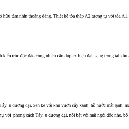
sở hữu tầm nhìn thoáng đãng. Thiết kế tòa tháp A2 tương tự với tòa A1
h kiến trúc độc đáo cùng nhiều căn duplex hiện đại, sang trọng tại khu
 Tây u đương đại, xen kẽ với khu vườn cây xanh, hồ nước mát lạnh, m
t thự với phong cách Tây u đương đại, nổi bật với mái ngói dốc nhẹ, b