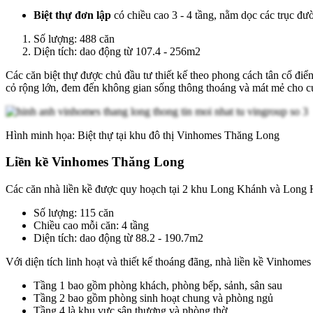
Biệt thự đơn lập
có chiều cao 3 - 4 tầng, nằm dọc các trục đư
Số lượng: 488 căn
Diện tích: dao động từ 107.4 - 256m2
Các căn biệt thự được chủ đầu tư thiết kế theo phong cách tân cổ đi
cỏ rộng lớn, đem đến không gian sống thông thoáng và mát mẻ cho 
Hình minh họa: Biệt thự tại khu đô thị Vinhomes Thăng Long
Liền kề Vinhomes Thăng Long
Các căn nhà liền kề được quy hoạch tại 2 khu Long Khánh và Long
Số lượng: 115 căn
Chiều cao mỗi căn: 4 tầng
Diện tích: dao động từ 88.2 - 190.7m2
Với diện tích linh hoạt và thiết kế thoáng đãng, nhà liền kề Vinho
Tầng 1 bao gồm phòng khách, phòng bếp, sảnh, sân sau
Tầng 2 bao gồm phòng sinh hoạt chung và phòng ngủ
Tầng 4 là khu vực sân thượng và phòng thờ