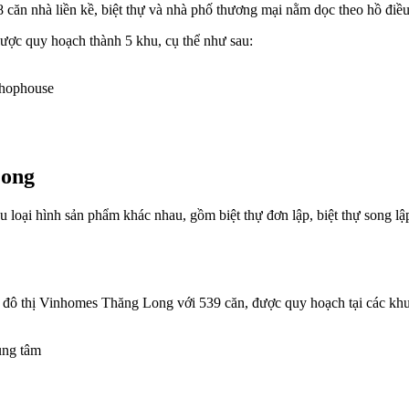
 căn nhà liền kề, biệt thự và nhà phố thương mại nằm dọc theo hồ đi
ược quy hoạch thành 5 khu, cụ thể như sau:
shophouse
Long
oại hình sản phẩm khác nhau, gồm biệt thự đơn lập, biệt thự song lập
i khu đô thị Vinhomes Thăng Long với 539 căn, được quy hoạch tại cá
ung tâm