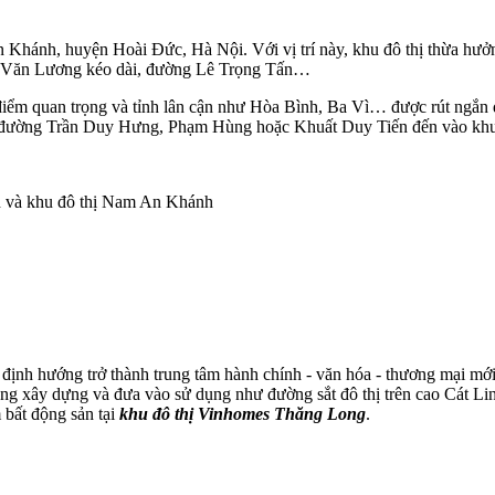
Khánh, huyện Hoài Đức, Hà Nội. Với vị trí này, khu đô thị thừa hưởng 
Lê Văn Lương kéo dài, đường Lê Trọng Tấn…
ịa điểm quan trọng và tỉnh lân cận như Hòa Bình, Ba Vì… được rút ng
yến đường Trần Duy Hưng, Phạm Hùng hoặc Khuất Duy Tiến đến vào kh
h và khu đô thị Nam An Khánh
c định hướng trở thành trung tâm hành chính - văn hóa - thương mại 
 đang xây dựng và đưa vào sử dụng như đường sắt đô thị trên cao Cát L
 bất động sản tại
khu đô thị Vinhomes Thăng Long
.