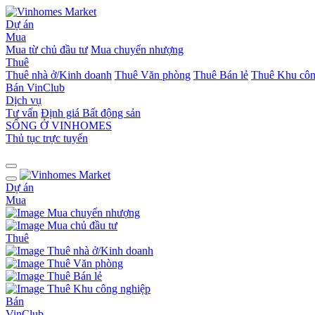
Dự án
Mua
Mua từ chủ đầu tư
Mua chuyển nhượng
Thuê
Thuê nhà ở/Kinh doanh
Thuê Văn phòng
Thuê Bán lẻ
Thuê Khu côn
Bán
VinClub
Dịch vụ
Tư vấn
Định giá Bất động sản
SỐNG Ở VINHOMES
Thủ tục trực tuyến
Dự án
Mua
Mua chuyển nhượng
Mua chủ đầu tư
Thuê
Thuê nhà ở/Kinh doanh
Thuê Văn phòng
Thuê Bán lẻ
Thuê Khu công nghiệp
Bán
VinClub