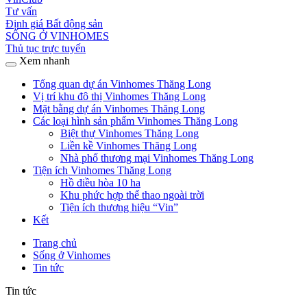
Tư vấn
Định giá Bất động sản
SỐNG Ở VINHOMES
Thủ tục trực tuyến
Xem nhanh
Tổng quan dự án Vinhomes Thăng Long
Vị trí khu đô thị Vinhomes Thăng Long
Mặt bằng dự án Vinhomes Thăng Long
Các loại hình sản phẩm Vinhomes Thăng Long
Biệt thự Vinhomes Thăng Long
Liền kề Vinhomes Thăng Long
Nhà phố thương mại Vinhomes Thăng Long
Tiện ích Vinhomes Thăng Long
Hồ điều hòa 10 ha
Khu phức hợp thể thao ngoài trời
Tiện ích thương hiệu “Vin”
Kết
Trang chủ
Sống ở Vinhomes
Tin tức
Tin tức