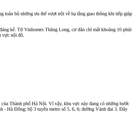
toàn bộ những ưu thế vượt trội về hạ tầng giao thông khi tiếp giáp
ắn đáng kể. Từ Vinhomes Thăng Long, cư dân chỉ mất khoảng 10 phút
u vực nội đô.
mới của Thành phố Hà Nội. Vì vậy, khu vực này đang có những bước
inh - Hà Đông; bộ 3 tuyến metro số 5, 6, 6; đường Vành đai 3. Đây