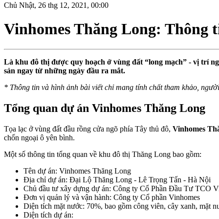
Chủ Nhật, 26 thg 12, 2021, 00:00
Vinhomes Thăng Long: Thông ti
Là khu đô thị được quy hoạch ở vùng đất “long mạch” - vị trí 
sản ngay từ những ngày đầu ra mắt.
* Thông tin và hình ảnh bài viết chỉ mang tính chất tham khảo, ngườ
Tổng quan dự án Vinhomes Thăng Long
Tọa lạc ở vùng đất đầu rồng cửa ngõ phía Tây thủ đô,
Vinhomes Th
chốn ngoại ô yên bình.
Một số thông tin tổng quan về khu đô thị Thăng Long bao gồm:
Tên dự án: Vinhomes Thăng Long
Địa chỉ dự án: Đại Lộ Thăng Long - Lê Trọng Tấn - Hà Nội
Chủ đầu tư xây dựng dự án: Công ty Cổ Phần Đầu Tư TCO Vi
Đơn vị quản lý và vận hành: Công ty Cổ phần Vinhomes
Diện tích mặt nước: 70%, bao gồm công viên, cây xanh, mặt n
Diện tích dự án: