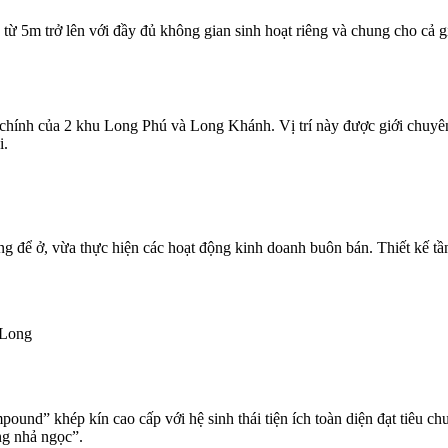
 từ 5m trở lên với đầy đủ không gian sinh hoạt riêng và chung cho cả g
ính của 2 khu Long Phú và Long Khánh. Vị trí này được giới chuyên m
i.
để ở, vừa thực hiện các hoạt động kinh doanh buôn bán. Thiết kế tầng 
g Long
und” khép kín cao cấp với hệ sinh thái tiện ích toàn diện đạt tiêu c
ng nhả ngọc”.