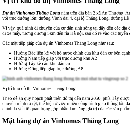
Vị trí khu đô thị Vinhomes Thăng Long
Dự án Vinhomes Thăng Long
nằm trên địa bàn 2 xã An Thượng, An 
với trục đường lớn: đường Vành đai 4, đại lộ Thăng Long, đường 
Vì vậy, quá trình di chuyển của cư dân sinh sống tại đây đến các đ
đi xe máy, tương đương 5km đến rìa Hà nội, sau đó rẽ vào các tu
Các mặt tiếp giáp của dự án Vinhomes Thăng Long như sau:
Hướng Bắc liền kề với hồ nước chính của khu dân cư bên cạn
Hướng Nam tiếp giáp với trục đường khu A2
Hướng Tây kề cận khu dân cư
Hướng Đông tiếp giáp trục đường A8
Vị trí khu đô thị Vinhomes Thăng Long
Theo đề án quy hoạch phát triển đô thị đến năm 2050, phía Tây đượ
chuyển mình rõ rệt, thể hiện ở việc nhiều công trình giao thông lớn
chính là yếu tố quan trọng góp phần làm tăng giá trị của các sản phẩm
Mặt bằng dự án Vinhomes Thăng Long