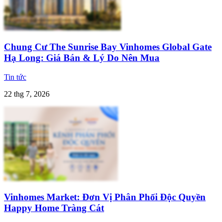
Chung Cư The Sunrise Bay Vinhomes Global Gate
Hạ Long: Giá Bán & Lý Do Nên Mua
Tin tức
22 thg 7, 2026
Vinhomes Market: Đơn Vị Phân Phối Độc Quyền
Happy Home Tràng Cát