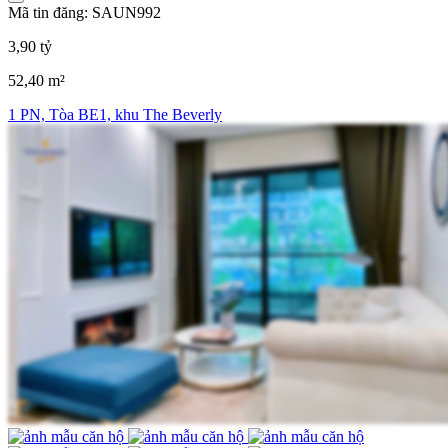
Mã tin đăng: SAUN992
3,90 tỷ
52,40 m²
1 PN, Tòa BE1, khu The Beverly