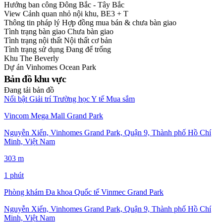
Hướng ban công
Đông Bắc - Tây Bắc
View
Cảnh quan nhỏ nội khu, BE3 + T
Thông tin pháp lý
Hợp đồng mua bán & chưa bàn giao
Tình trạng bàn giao
Chưa bàn giao
Tình trạng nội thất
Nội thất cơ bản
Tình trạng sử dụng
Đang để trống
Khu
The Beverly
Dự án
Vinhomes Ocean Park
Bản đồ khu vực
Đang tải bản đồ
Nổi bật
Giải trí
Trường học
Y tế
Mua sắm
Vincom Mega Mall Grand Park
Nguyễn Xiển, Vinhomes Grand Park, Quận 9, Thành phố Hồ Chí
Minh, Việt Nam
303 m
1 phút
Phòng khám Đa khoa Quốc tế Vinmec Grand Park
Nguyễn Xiển, Vinhomes Grand Park, Quận 9, Thành phố Hồ Chí
Minh, Việt Nam