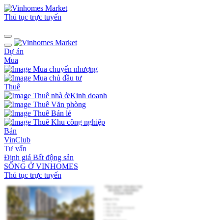
Thủ tục trực tuyến
Dự án
Mua
Mua chuyển nhượng
Mua chủ đầu tư
Thuê
Thuê nhà ở/Kinh doanh
Thuê Văn phòng
Thuê Bán lẻ
Thuê Khu công nghiệp
Bán
VinClub
Tư vấn
Định giá Bất động sản
SỐNG Ở VINHOMES
Thủ tục trực tuyến