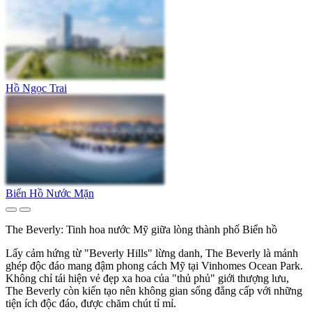
Hồ Ngọc Trai
Biển Hồ Nước Mặn
The Beverly: Tinh hoa nước Mỹ giữa lòng thành phố Biển hồ
Lấy cảm hứng từ "Beverly Hills" lừng danh, The Beverly là mảnh
ghép độc đáo mang đậm phong cách Mỹ tại Vinhomes Ocean Park.
Không chỉ tái hiện vẻ đẹp xa hoa của "thủ phủ" giới thượng lưu,
The Beverly còn kiến tạo nên không gian sống đẳng cấp với những
tiện ích độc đáo, được chăm chút tỉ mỉ.