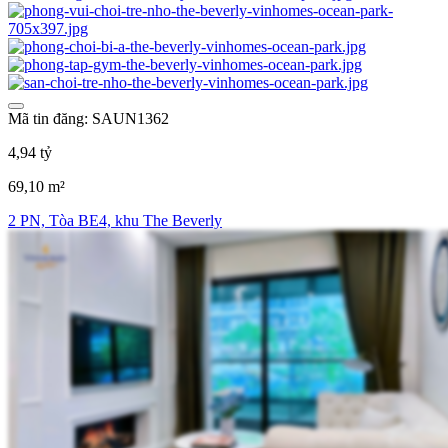
Mã tin đăng: SAUN1362
4,94 tỷ
69,10 m²
2 PN, Tòa BE4, khu The Beverly