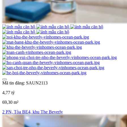
Mã tin đăng: SAUN2113
4,77 tỷ
69,30 m²
2 PN, Tòa BE4, khu The Beverly