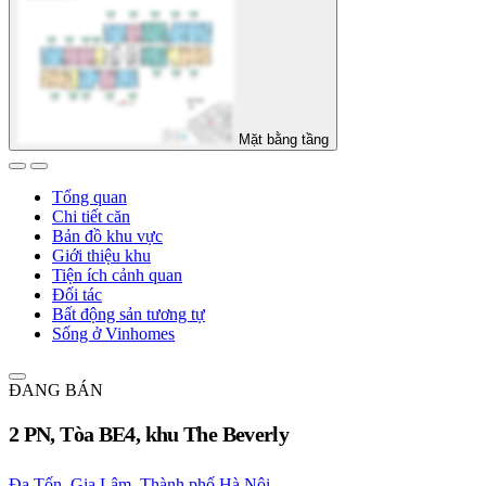
Mặt bằng tầng
Tổng quan
Chi tiết căn
Bản đồ khu vực
Giới thiệu khu
Tiện ích cảnh quan
Đối tác
Bất động sản tương tự
Sống ở Vinhomes
ĐANG BÁN
2 PN, Tòa BE4, khu The Beverly
Đa Tốn, Gia Lâm, Thành phố Hà Nội