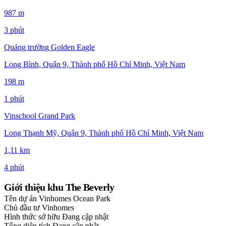
987 m
3 phút
Quảng trường Golden Eagle
Long Bình, Quận 9, Thành phố Hồ Chí Minh, Việt Nam
198 m
1 phút
Vinschool Grand Park
Long Thạnh Mỹ, Quận 9, Thành phố Hồ Chí Minh, Việt Nam
1,11 km
4 phút
Giới thiệu khu The Beverly
Tên dự án
Vinhomes Ocean Park
Chủ đầu tư
Vinhomes
Hình thức sở hữu
Đang cập nhật
Tổng diện tích
Đang cập nhật