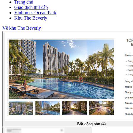
Trang chủ
Giao dịch thứ cấp
Vinhomes Ocean Park
Khu The Beverly
Về khu The Beverly
Bất động sản (4)