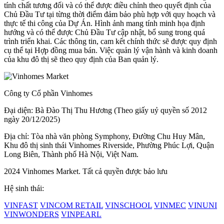
tính chất tương đối và có thể được điều chỉnh theo quyết định của
Chủ Đầu Tư tại từng thời điểm đảm bảo phù hợp với quy hoạch và
thực tế thi công của Dự Án. Hình ảnh mang tính minh họa định
hướng và có thể được Chủ Đầu Tư cập nhật, bổ sung trong quá
trình triển khai. Các thông tin, cam kết chính thức sẽ được quy định
cụ thể tại Hợp đồng mua bán. Việc quản lý vận hành và kinh doanh
của khu đô thị sẽ theo quy định của Ban quản lý.
Công ty Cổ phần Vinhomes
Đại diện: Bà Đào Thị Thu Hương (Theo giấy uỷ quyền số 2012
ngày 20/12/2025)
Địa chỉ: Tòa nhà văn phòng Symphony, Đường Chu Huy Mân,
Khu đô thị sinh thái Vinhomes Riverside, Phường Phúc Lợi, Quận
Long Biên, Thành phố Hà Nội, Việt Nam.
2024 Vinhomes Market. Tất cả quyền được bảo lưu
Hệ sinh thái:
VINFAST
VINCOM RETAIL
VINSCHOOL
VINMEC
VINUNI
VINWONDERS
VINPEARL