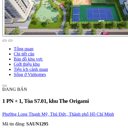
Tổng quan
Chi tiết căn
Bản đồ khu vực
Giới thiệu khu
Tiện ích cảnh quan
Sống ở Vinhomes
ĐANG BÁN
1 PN + 1, Tòa S7.01, khu The Origami
Phường Long Thạnh Mỹ, Thủ Đức, Thành phố Hồ Chí Minh
Mã tin đăng:
SAUN1295