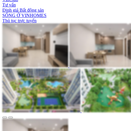
Tư vấn
Định giá Bất động sản
SỐNG Ở VINHOMES
Thủ tục trực tuyến