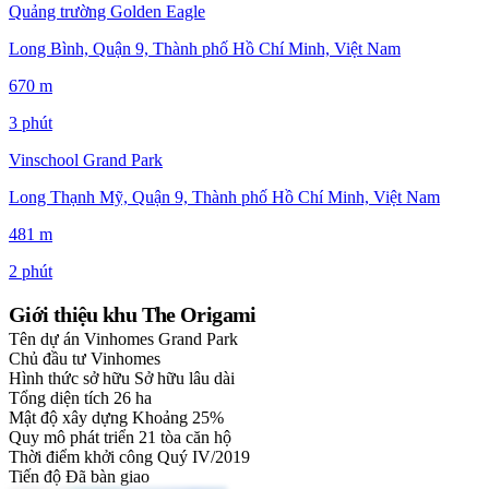
Quảng trường Golden Eagle
Long Bình, Quận 9, Thành phố Hồ Chí Minh, Việt Nam
670 m
3 phút
Vinschool Grand Park
Long Thạnh Mỹ, Quận 9, Thành phố Hồ Chí Minh, Việt Nam
481 m
2 phút
Giới thiệu khu The Origami
Tên dự án
Vinhomes Grand Park
Chủ đầu tư
Vinhomes
Hình thức sở hữu
Sở hữu lâu dài
Tổng diện tích
26 ha
Mật độ xây dựng
Khoảng 25%
Quy mô phát triển
21 tòa căn hộ
Thời điểm khởi công
Quý IV/2019
Tiến độ
Đã bàn giao