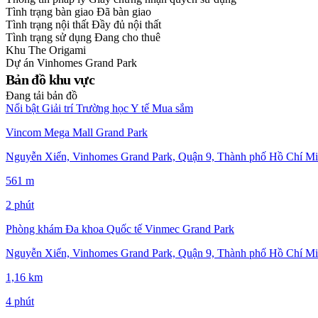
Tình trạng bàn giao
Đã bàn giao
Tình trạng nội thất
Đầy đủ nội thất
Tình trạng sử dụng
Đang cho thuê
Khu
The Origami
Dự án
Vinhomes Grand Park
Bản đồ khu vực
Đang tải bản đồ
Nổi bật
Giải trí
Trường học
Y tế
Mua sắm
Vincom Mega Mall Grand Park
Nguyễn Xiển, Vinhomes Grand Park, Quận 9, Thành phố Hồ Chí Mi
561 m
2 phút
Phòng khám Đa khoa Quốc tế Vinmec Grand Park
Nguyễn Xiển, Vinhomes Grand Park, Quận 9, Thành phố Hồ Chí Mi
1,16 km
4 phút