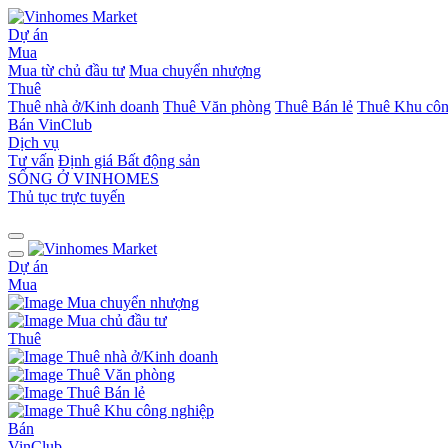
Dự án
Mua
Mua từ chủ đầu tư
Mua chuyển nhượng
Thuê
Thuê nhà ở/Kinh doanh
Thuê Văn phòng
Thuê Bán lẻ
Thuê Khu côn
Bán
VinClub
Dịch vụ
Tư vấn
Định giá Bất động sản
SỐNG Ở VINHOMES
Thủ tục trực tuyến
Dự án
Mua
Mua chuyển nhượng
Mua chủ đầu tư
Thuê
Thuê nhà ở/Kinh doanh
Thuê Văn phòng
Thuê Bán lẻ
Thuê Khu công nghiệp
Bán
VinClub