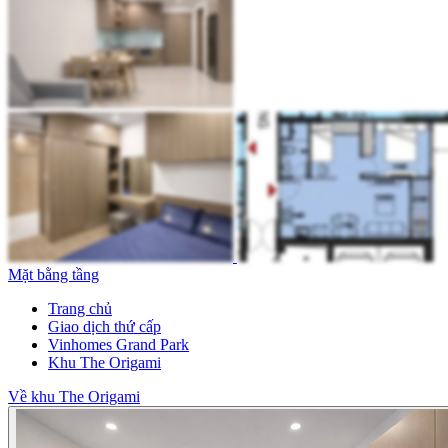
Mặt bằng tầng
Trang chủ
Giao dịch thứ cấp
Vinhomes Grand Park
Khu The Origami
Về khu The Origami