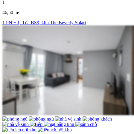
1
46,50 m²
1 PN + 1, Tòa BS9, khu The Beverly Solari