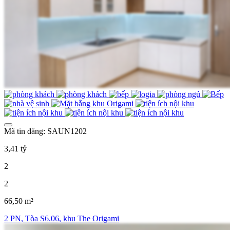
Mã tin đăng: SAUN1202
3,41 tỷ
2
2
66,50 m²
2 PN, Tòa S6.06, khu The Origami