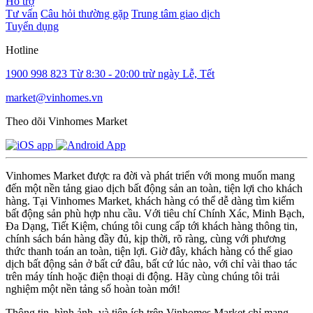
Hỗ trợ
Tư vấn
Câu hỏi thường gặp
Trung tâm giao dịch
Tuyển dụng
Hotline
1900 998 823
Từ 8:30 - 20:00 trừ ngày Lễ, Tết
market@vinhomes.vn
Theo dõi Vinhomes Market
Vinhomes Market được ra đời và phát triển với mong muốn mang
đến một nền tảng giao dịch bất động sản an toàn, tiện lợi cho khách
hàng. Tại Vinhomes Market, khách hàng có thể dễ dàng tìm kiếm
bất động sản phù hợp nhu cầu. Với tiêu chí Chính Xác, Minh Bạch,
Đa Dạng, Tiết Kiệm, chúng tôi cung cấp tới khách hàng thông tin,
chính sách bán hàng đầy đủ, kịp thời, rõ ràng, cùng với phương
thức thanh toán an toàn, tiện lợi. Giờ đây, khách hàng có thể giao
dịch bất động sản ở bất cứ đâu, bất cứ lúc nào, với chỉ vài thao tác
trên máy tính hoặc điện thoại di động. Hãy cùng chúng tôi trải
nghiệm một nền tảng số hoàn toàn mới!
Thông tin, hình ảnh, và tiện ích trên Vinhomes Market chỉ mang