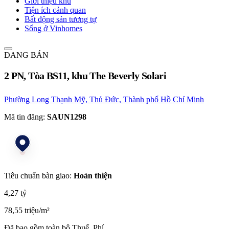
Giới thiệu khu
Tiện ích cảnh quan
Bất động sản tương tự
Sống ở Vinhomes
ĐANG BÁN
2 PN, Tòa BS11, khu The Beverly Solari
Phường Long Thạnh Mỹ, Thủ Đức, Thành phố Hồ Chí Minh
Mã tin đăng:
SAUN1298
Tiêu chuẩn bàn giao:
Hoàn thiện
4,27 tỷ
78,55 triệu/m²
Đã bao gồm toàn bộ Thuế, Phí