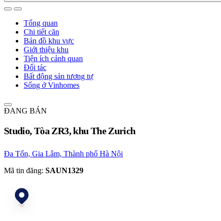
Tổng quan
Chi tiết căn
Bản đồ khu vực
Giới thiệu khu
Tiện ích cảnh quan
Đối tác
Bất động sản tương tự
Sống ở Vinhomes
ĐANG BÁN
Studio, Tòa ZR3, khu The Zurich
Đa Tốn, Gia Lâm, Thành phố Hà Nội
Mã tin đăng:
SAUN1329