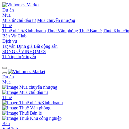
Dự án
Mua
Mua từ chủ đầu tư
Mua chuyển nhượng
Thuê
Thuê nhà ở/Kinh doanh
Thuê Văn phòng
Thuê Bán lẻ
Thuê Khu côn
Bán
VinClub
Dịch vụ
Tư vấn
Định giá Bất động sản
SỐNG Ở VINHOMES
Thủ tục trực tuyến
Dự án
Mua
Mua chuyển nhượng
Mua chủ đầu tư
Thuê
Thuê nhà ở/Kinh doanh
Thuê Văn phòng
Thuê Bán lẻ
Thuê Khu công nghiệp
Bán
VinClub