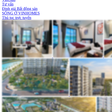
Tư vấn
Định giá Bất động sản
SỐNG Ở VINHOMES
Thủ tục trực tuyến