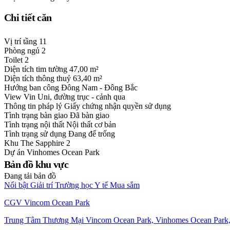
Chi tiết căn
Vị trí tầng
11
Phòng ngủ
2
Toilet
2
Diện tích tim tường
47,00 m²
Diện tích thông thuỷ
63,40 m²
Hướng ban công
Đông Nam - Đông Bắc
View
Vin Uni, đường trục - cảnh qua
Thông tin pháp lý
Giấy chứng nhận quyền sử dụng
Tình trạng bàn giao
Đã bàn giao
Tình trạng nội thất
Nội thất cơ bản
Tình trạng sử dụng
Đang để trống
Khu
The Sapphire 2
Dự án
Vinhomes Ocean Park
Bản đồ khu vực
Đang tải bản đồ
Nổi bật
Giải trí
Trường học
Y tế
Mua sắm
CGV Vincom Ocean Park
Trung Tâm Thương Mại Vincom Ocean Park, Vinhomes Ocean Park,