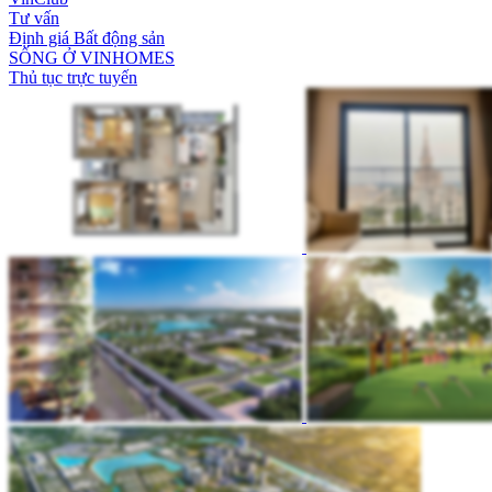
Tư vấn
Định giá Bất động sản
SỐNG Ở VINHOMES
Thủ tục trực tuyến