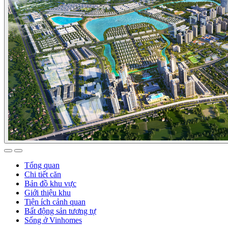
Tổng quan
Chi tiết căn
Bản đồ khu vực
Giới thiệu khu
Tiện ích cảnh quan
Bất động sản tương tự
Sống ở Vinhomes