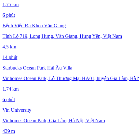
1,75 km
6 phút
Bệnh Viện Đa Khoa Văn Giang
Tỉnh Lộ 719, Long Hưng, Văn Giang, Hưng Yên, Việt Nam
4,5 km
14 phút
Starbucks Ocean Park Hải Âu Villa
Vinhomes Ocean Park, Lô Thương Mại HA01, huyện Gia Lâm, Hà Nộ
1,74 km
6 phút
Vin University
Vinhomes Ocean Park, Gia Lâm, Hà Nội, Việt Nam
439 m