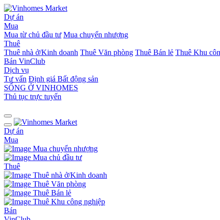
Dự án
Mua
Mua từ chủ đầu tư
Mua chuyển nhượng
Thuê
Thuê nhà ở/Kinh doanh
Thuê Văn phòng
Thuê Bán lẻ
Thuê Khu côn
Bán
VinClub
Dịch vụ
Tư vấn
Định giá Bất động sản
SỐNG Ở VINHOMES
Thủ tục trực tuyến
Dự án
Mua
Mua chuyển nhượng
Mua chủ đầu tư
Thuê
Thuê nhà ở/Kinh doanh
Thuê Văn phòng
Thuê Bán lẻ
Thuê Khu công nghiệp
Bán
VinClub