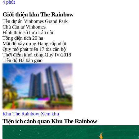
4 phút
Giới thiệu khu The Rainbow
Tên dự án
Vinhomes Grand Park
Chủ đầu tư
Vinhomes
Hình thức sở hữu
Lâu dài
Tổng diện tích
20 ha
Mật độ xây dựng
Đang cập nhật
Quy mô phát triển
17 tòa căn hộ
Thời điểm khởi công
Quý IV/2018
Tiến độ
Đã bàn giao
Khu The Rainbow
Xem khu
Tiện ích cảnh quan Khu The Rainbow