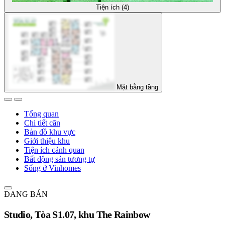
Tiện ích (4)
Mặt bằng tầng
Tổng quan
Chi tiết căn
Bản đồ khu vực
Giới thiệu khu
Tiện ích cảnh quan
Bất động sản tương tự
Sống ở Vinhomes
ĐANG BÁN
Studio, Tòa S1.07, khu The Rainbow