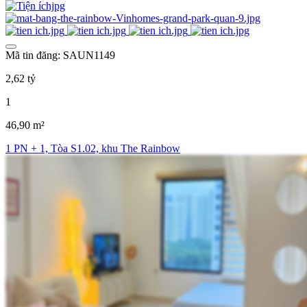
Mã tin đăng: SAUN1149
2,62 tỷ
1
46,90 m²
1 PN + 1, Tòa S1.02, khu The Rainbow