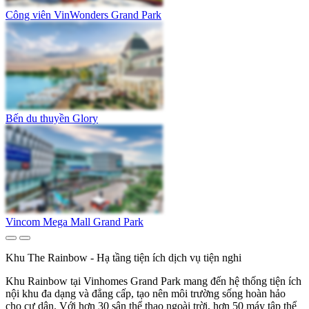
Công viên VinWonders Grand Park
Bến du thuyền Glory
Vincom Mega Mall Grand Park
Khu The Rainbow - Hạ tầng tiện ích dịch vụ tiện nghi
Khu Rainbow tại Vinhomes Grand Park mang đến hệ thống tiện ích
nội khu đa dạng và đẳng cấp, tạo nên môi trường sống hoàn hảo
cho cư dân. Với hơn 30 sân thể thao ngoài trời, hơn 50 máy tập thể