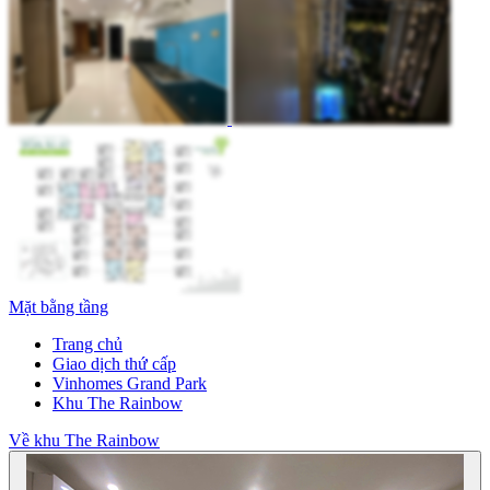
Mặt bằng tầng
Trang chủ
Giao dịch thứ cấp
Vinhomes Grand Park
Khu The Rainbow
Về khu The Rainbow