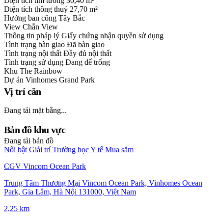
Diện tích tim tường
30,40 m²
Diện tích thông thuỷ
27,70 m²
Hướng ban công
Tây Bắc
View
Chắn View
Thông tin pháp lý
Giấy chứng nhận quyền sử dụng
Tình trạng bàn giao
Đã bàn giao
Tình trạng nội thất
Đầy đủ nội thất
Tình trạng sử dụng
Đang để trống
Khu
The Rainbow
Dự án
Vinhomes Grand Park
Vị trí căn
Đang tải mặt bằng...
Bản đồ khu vực
Đang tải bản đồ
Nổi bật
Giải trí
Trường học
Y tế
Mua sắm
CGV Vincom Ocean Park
Trung Tâm Thương Mại Vincom Ocean Park, Vinhomes Ocean
Park, Gia Lâm, Hà Nội 131000, Việt Nam
2,25 km