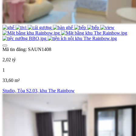
Mã tin đăng: SAUN1408
2,02 tỷ
1
33,60 m²
Studio, Tòa S2.03, khu The Rainbow