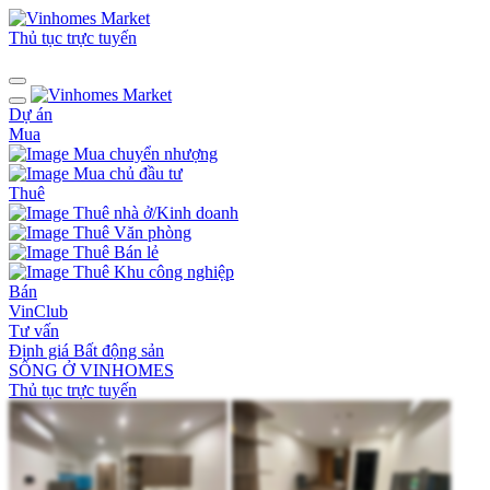
Thủ tục trực tuyến
Dự án
Mua
Mua chuyển nhượng
Mua chủ đầu tư
Thuê
Thuê nhà ở/Kinh doanh
Thuê Văn phòng
Thuê Bán lẻ
Thuê Khu công nghiệp
Bán
VinClub
Tư vấn
Định giá Bất động sản
SỐNG Ở VINHOMES
Thủ tục trực tuyến